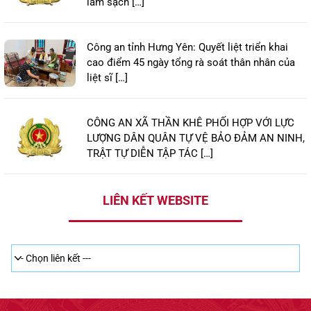
làm sạch […]
Công an tỉnh Hưng Yên: Quyết liệt triển khai
cao điểm 45 ngày tổng rà soát thân nhân của
liệt sĩ […]
CÔNG AN XÃ THẦN KHÊ PHỐI HỢP VỚI LỰC
LƯỢNG DÂN QUÂN TỰ VỆ BẢO ĐẢM AN NINH,
TRẬT TỰ DIỄN TẬP TÁC […]
LIÊN KẾT WEBSITE