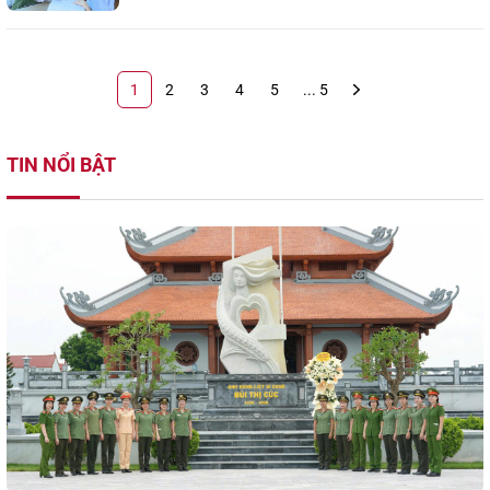
1
2
3
4
5
... 5
TIN NỔI BẬT