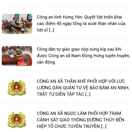
Công an tỉnh Hưng Yên: Quyết liệt triển khai
cao điểm 45 ngày tổng rà soát thân nhân của
liệt sĩ […]
Công dân tự giác giao nộp súng kíp sau khi
được Công an xã Nam Đông Hưng tuyên truyền,
vận động
CÔNG AN XÃ THẦN KHÊ PHỐI HỢP VỚI LỰC
LƯỢNG DÂN QUÂN TỰ VỆ BẢO ĐẢM AN NINH,
TRẬT TỰ DIỄN TẬP TÁC […]
CÔNG AN XÃ NGỌC LÂM PHỐI HỢP TRẠM
CẢNH SÁT GIAO THÔNG ĐƯỜNG THỦY BẾN
HIỆP TỔ CHỨC TUYÊN TRUYỀN […]