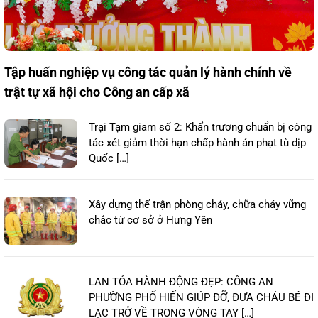
Tập huấn nghiệp vụ công tác quản lý hành chính về
trật tự xã hội cho Công an cấp xã
Trại Tạm giam số 2: Khẩn trương chuẩn bị công
tác xét giảm thời hạn chấp hành án phạt tù dịp
Quốc […]
Xây dựng thế trận phòng cháy, chữa cháy vững
chắc từ cơ sở ở Hưng Yên
LAN TỎA HÀNH ĐỘNG ĐẸP: CÔNG AN
PHƯỜNG PHỐ HIẾN GIÚP ĐỠ, ĐƯA CHÁU BÉ ĐI
LẠC TRỞ VỀ TRONG VÒNG TAY […]