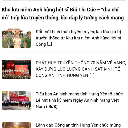
Khu lưu niệm Anh hùng liệt sĩ Bùi Thị Cúc – “địa chỉ
đỏ” tiếp lửa truyền thống, bồi đắp lý tưởng cách mạng
Đổi mới hình thức tuyên truyền, lan tỏa giá trị
truyền thống từ Khu lưu niệm Anh hùng liệt sĩ
Công […]
PHÁT HUY TRUYỀN THỐNG 70 NĂM VẺ VANG,
XÂY DỰNG LỰC LƯỢNG CẢNH SÁT KINH TẾ
CÔNG AN TỈNH HƯNG YÊN […]
Tiểu ban An ninh mạng tỉnh Hưng Yên tổ chức
Lễ mít tinh kỷ niệm Ngày An ninh mạng Việt
Nam (06/8)
Lãnh đạo Công an tỉnh Hưng Yên chúc mừng