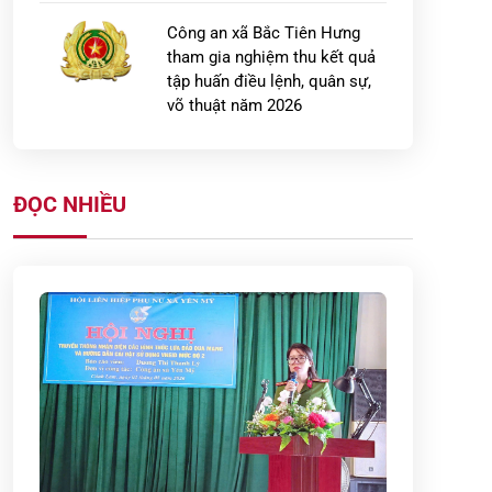
Công an xã Bắc Tiên Hưng
tham gia nghiệm thu kết quả
tập huấn điều lệnh, quân sự,
võ thuật năm 2026
Xã Hưng Hà tổ chức diễn tập
chiến đấu phòng thủ năm
ĐỌC NHIỀU
2026
Ban Tổ chức Hội thi báo cáo
viên, tuyên truyền viên pháp
luật giỏi trong lực lượng Công
an cơ sở […]
Công an xã Minh Thọ bắt giữ
02 đối tượng tàng trữ, mua
bán trái phép chất ma túy