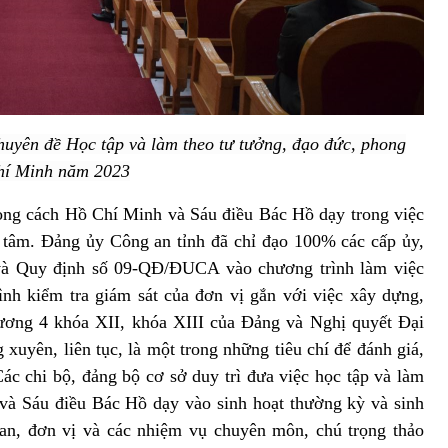
huyên đề Học tập và làm theo tư tưởng, đạo đức, phong
hí Minh năm 2023
hong cách Hồ Chí Minh và Sáu điều Bác Hồ dạy trong việc
n tâm. Đảng ủy Công an tỉnh đã chỉ đạo 100% các cấp ủy,
 và Quy định số 09-QĐ/ĐUCA vào chương trình làm việc
ình kiểm tra giám sát của đơn vị gắn với việc xây dựng,
ương 4 khóa XII, khóa XIII của Đảng và Nghị quyết Đại
xuyên, liên tục, là một trong những tiêu chí để đánh giá,
ác chi bộ, đảng bộ cơ sở duy trì đưa việc học tập và làm
và Sáu điều Bác Hồ dạy vào sinh hoạt thường kỳ và sinh
an, đơn vị và các nhiệm vụ chuyên môn, chú trọng thảo