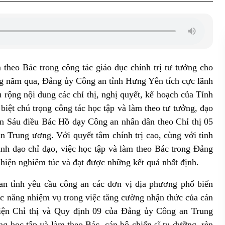
 theo Bác trong công tác giáo dục chính trị tư tưởng cho
ng năm qua, Đảng ủy Công an tỉnh Hưng Yên tích cực lãnh
u rộng nội dung các chỉ thị, nghị quyết, kế hoạch của Tỉnh
iệt chú trọng công tác học tập và làm theo tư tưởng, đạo
ện Sáu điều Bác Hồ dạy Công an nhân dân theo Chỉ thị 05
 Trung ương. Với quyết tâm chính trị cao, cùng với tinh
lãnh đạo chỉ đạo, việc học tập và làm theo Bác trong Đảng
hiện nghiêm túc và đạt được những kết quả nhất định.
an tỉnh yêu cầu công an các đơn vị địa phương phổ biến
hức năng nhiệm vụ trong việc tăng cường nhận thức của cán
 hiện Chỉ thị và Quy định 09 của Đảng ủy Công an Trung
g học tập và làm theo Bác, cán bộ chiến sĩ tu dưỡng, rèn