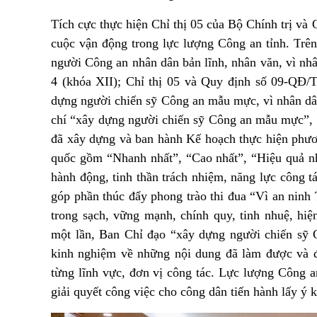
Tích cực thực hiện Chỉ thị 05 của Bộ Chính trị v
cuộc vận động trong lực lượng Công an tỉnh. T
rê
người Công an nhân dân bản lĩnh, nhân văn, vì nh
4 (khóa XII); Chỉ thị 05 và Quy định số 09-QĐ
dựng người chiến sỹ Công an mẫu mực, vì nhân dâ
chí “xây dựng người chiến sỹ Công an mẫu mực”, 
đã xây dựng và ban hành Kế hoạch thực hiện phươ
quốc gồm “Nhanh nhất”, “Cao nhất”, “Hiệu quả n
hành động, tinh thần trách nhiệm, năng lực công tá
góp phần thúc đẩy phong trào thi đua “Vì an nin
trong sạch, vững mạnh, chính quy, tinh nhuệ, hi
một lần, Ban Chỉ đạo “xây dựng người chiến sỹ 
kinh nghiệm về những nội dung đã làm được và đề
từng lĩnh vực, đơn vị công tác. Lực lượng Công an
giải quyết công việc cho công dân tiến hành lấy ý 