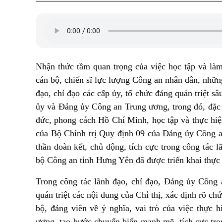
Nhận thức tầm quan trọng của việc học tập và làm
cán bộ, chiến sĩ lực lượng Công an nhân dân, nhữ
đạo, chỉ đạo các cấp ủy, tổ chức đảng quán triệt sâ
ủy và Đảng ủy Công an Trung ương, trong đó, đặc b
đức, phong cách Hồ Chí Minh, học tập và thực hi
của Bộ Chính trị Quy định 09 của Đảng ủy Công an
thần đoàn kết, chủ động, tích cực trong công tác 
bộ Công an tỉnh Hưng Yên đã được triển khai thực 
Trong công tác lãnh đạo, chỉ đạo, Đảng ủy Công 
quán triệt các nội dung của Chỉ thị, xác định rõ c
bộ, đảng viên về ý nghĩa, vai trò của việc thực
ương, tạo bước chuyển biến mạnh mẽ, tích cực tron