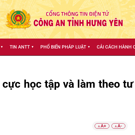
TIN ANTT
PHỔ BIẾN PHÁP LUẬT
CẢI CÁCH HÀNH C
▼
▼
▼
 cực học tập và làm theo tư
A+
A-
A
A