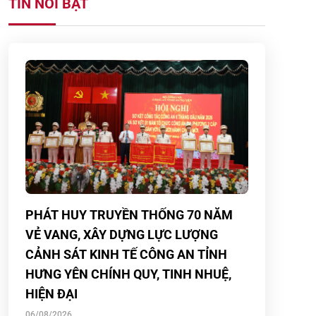
TIN NỔI BẬT
PHÁT HUY TRUYỀN THỐNG 70 NĂM
VẺ VANG, XÂY DỰNG LỰC LƯỢNG
CẢNH SÁT KINH TẾ CÔNG AN TỈNH
HƯNG YÊN CHÍNH QUY, TINH NHUỆ,
HIỆN ĐẠI
06/08/2026