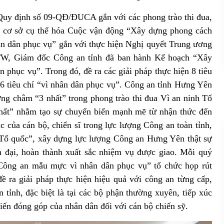
à Quy định số 09-QĐ/ĐUCA gắn với các phong trào thi đua,
n cơ sở cụ thể hóa Cuộc vận động “Xây dựng phong cách
ân dân phục vụ” gắn với thực hiện Nghị quyết Trung ương
/TW, Giám đốc Công an tỉnh đã ban hành Kế hoạch “Xây
n phục vụ”. Trong đó,
đề ra các giải pháp thực hiện 8 tiêu
6 tiêu chí “vì nhân dân phục vụ”. Công an tỉnh Hưng Yên
ng châm “3 nhất” trong phong trào thi đua Vì an ninh Tổ
hất” nhằm tạo sự chuyển biến mạnh mẽ từ nhận thức đến
c của cán bộ, chiến sĩ trong lực lượng Công an toàn tỉnh,
h Tổ quốc”, xây dựng lực lượng Công an Hưng Yên thật sự
ện đại, hoàn thành xuất sắc nhiệm vụ được giao. Mỗi quý
Công an mẫu mực vì nhân dân phục vụ” tổ chức họp rút
 ra giải pháp thực hiện hiệu quả với công an từng cấp,
 tỉnh, đặc biệt là tại các bộ phận thường xuyên, tiếp xúc
kiến đóng góp của nhân dân đối với cán bộ chiến sỹ.