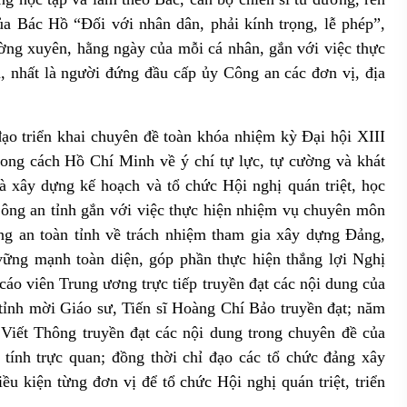
ủa Bác Hồ “Đối với nhân dân, phải kính trọng, lễ phép”,
ường xuyên, hằng ngày của mỗi cá nhân, gắn với việc thực
, nhất là người đứng đầu cấp ủy Công an các đơn vị, địa
ạo triển khai chuyên đề toàn khóa nhiệm kỳ Đại hội XIII
ong cách Hồ Chí Minh về ý chí tự lực, tự cường và khát
à xây dựng kế hoạch và tổ chức Hội nghị quán triệt, học
Công an tỉnh gắn với việc thực hiện nhiệm vụ chuyên môn
ông an toàn tỉnh về trách nhiệm tham gia xây dựng Đảng,
vững mạnh toàn diện, góp phần thực hiện thắng lợi Nghị
 cáo viên
Trung ương trực tiếp truyền đạt các nội dung của
ỉnh mời Giáo sư, Tiến sĩ Hoàng Chí Bảo truyền đạt; năm
Viết Thông truyền đạt các nội dung trong chuyên đề của
tính trực quan
; đồng thời c
hỉ đạo các tổ chức đảng xây
iều kiện từng đơn vị để
tổ chức Hội nghị quán triệt, triển