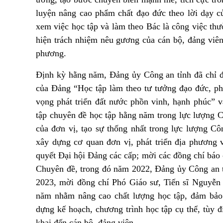
luyện nâng cao phẩm chất đạo đức theo lời dạy c
xem việc học tập và làm theo Bác là công việc th
hiện trách nhiệm nêu gương của cán bộ, đảng viên
phương.
Định kỳ hằng năm, Đảng ủy Công an tỉnh đã chỉ đ
của Đảng “Học tập làm theo tư tưởng đạo đức, ph
vọng phát triển đất nước phồn vinh, hạnh phúc” v
tập chuyên đề học tập hằng năm trong lực lượng 
của đơn vị, tạo sự thống nhất trong lực lượng C
xây dựng cơ quan đơn vị, phát triển địa phương 
quyết Đại hội Đảng các cấp;
mời các đồng chí báo
Chuyên đề, t
rong đó năm 2022, Đảng ủy Công an t
2023, mời đồng chí Phó Giáo sư, Tiến sĩ Nguyễn 
năm
nhằm nâng cao chất lượng học tập, đảm bảo 
dựng kế hoạch, chương trình học tập cụ thể,
tùy đ
khai
đến cán bộ, đảng viên
.