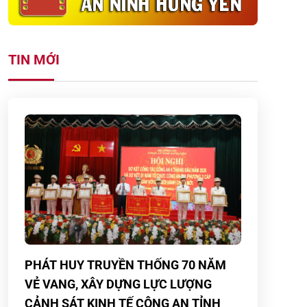
TIN MỚI
PHÁT HUY TRUYỀN THỐNG 70 NĂM
VẺ VANG, XÂY DỰNG LỰC LƯỢNG
CẢNH SÁT KINH TẾ CÔNG AN TỈNH