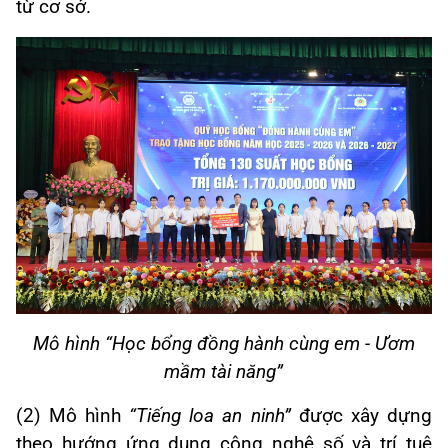
từ cơ sở.
Mô hình “Học bổng đồng hành cùng em - Ươm
mầm tài năng”
(2) Mô hình
“Tiếng loa an ninh”
được xây dựng
theo hướng ứng dụng công nghệ số và trí tuệ