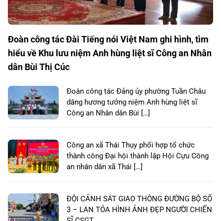
Đoàn công tác Đài Tiếng nói Việt Nam ghi hình, tìm
hiểu về Khu lưu niệm Anh hùng liệt sĩ Công an Nhân
dân Bùi Thị Cúc
Đoàn công tác Đảng ủy phường Tuần Châu
dâng hương tưởng niệm Anh hùng liệt sĩ
Công an Nhân dân Bùi […]
Công an xã Thái Thụy phối hợp tổ chức
thành công Đại hội thành lập Hội Cựu Công
an nhân dân xã Thái […]
ĐỘI CẢNH SÁT GIAO THÔNG ĐƯỜNG BỘ SỐ
3 – LAN TỎA HÌNH ẢNH ĐẸP NGƯỜI CHIẾN
SĨ CSGT