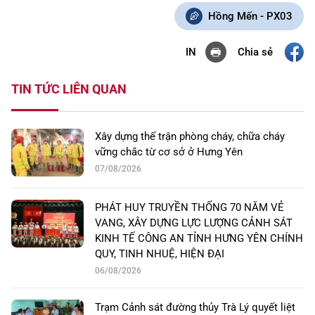
Hồng Mến - PX03
Chia sẻ
IN
TIN TỨC LIÊN QUAN
Xây dựng thế trận phòng cháy, chữa cháy
vững chắc từ cơ sở ở Hưng Yên
07/08/2026
PHÁT HUY TRUYỀN THỐNG 70 NĂM VẺ
VANG, XÂY DỰNG LỰC LƯỢNG CẢNH SÁT
KINH TẾ CÔNG AN TỈNH HƯNG YÊN CHÍNH
QUY, TINH NHUỆ, HIỆN ĐẠI
06/08/2026
Trạm Cảnh sát đường thủy Trà Lý quyết liệt