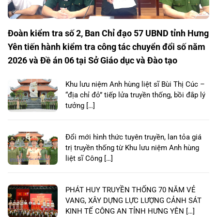
Đoàn kiểm tra số 2, Ban Chỉ đạo 57 UBND tỉnh Hưng
Yên tiến hành kiểm tra công tác chuyển đổi số năm
2026 và Đề án 06 tại Sở Giáo dục và Đào tạo
Khu lưu niệm Anh hùng liệt sĩ Bùi Thị Cúc –
“địa chỉ đỏ” tiếp lửa truyền thống, bồi đắp lý
tưởng […]
Đổi mới hình thức tuyên truyền, lan tỏa giá
trị truyền thống từ Khu lưu niệm Anh hùng
liệt sĩ Công […]
PHÁT HUY TRUYỀN THỐNG 70 NĂM VẺ
VANG, XÂY DỰNG LỰC LƯỢNG CẢNH SÁT
KINH TẾ CÔNG AN TỈNH HƯNG YÊN […]