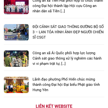
Công an xã Tiền Hải phối hợp tổ chức thành
công Đại hội thành lập Hội cựu Công an
nhân dân xã Tiền […]
ĐỘI CẢNH SÁT GIAO THÔNG ĐƯỜNG BỘ SỐ
3 – LAN TỎA HÌNH ẢNH ĐẸP NGƯỜI CHIẾN
SĨ CSGT
Công an xã Ái Quốc phối hợp lực lượng
Cảnh sát giao thông xử lý nghiêm các hành
vi vi phạm trật tự, […]
Lãnh đạo phường Phố Hiến chúc mừng
thành công Đại hội Đại biểu Phật giáo tỉnh
Hưng Yên
LIÊN KẾT WEBSITE