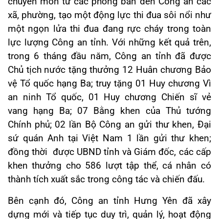
chuyên môn từ các phòng ban đến Công an các
xã, phường, tạo một động lực thi đua sôi nổi như
một ngọn lửa thi đua đang rực cháy trong toàn
lực lượng Công an tỉnh. Với những kết quả trên,
trong 6 tháng đầu năm, Công an tỉnh đã được
Chủ tịch nước tặng thưởng 12 Huân chương Bảo
vệ Tổ quốc hạng Ba; truy tặng 01 Huy chương Vì
an ninh Tổ quốc, 01 Huy chương Chiến sĩ vẻ
vang hạng Ba; 07 Bằng khen của Thủ tướng
Chính phủ; 02 lần Bộ Công an gửi thư khen, Đại
sứ quán Anh tại Việt Nam 1 lần gửi thư khen;
đồng thời được UBND tỉnh và Giám đốc, các cấp
khen thưởng cho 586 lượt tập thể, cá nhân có
thành tích xuất sắc trong công tác và chiến đấu.
Bên cạnh đó, Công an tỉnh Hưng Yên đã xây
dựng mới
và tiếp tục duy trì, quản lý, hoạt động