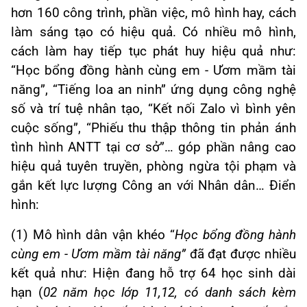
hơn 160 công trình, phần việc, mô hình hay, cách
làm sáng tạo có hiệu quả. Có n
hiều mô hình,
cách làm hay tiếp tục phát huy hiệu quả như:
“Học bổng đồng hành cùng em - Ươm mầm tài
năng”, “Tiếng loa an ninh” ứng dụng công nghệ
số và trí tuệ nhân tạo, “Kết nối Zalo vì bình yên
cuộc sống”, “Phiếu thu thập thông tin phản ánh
tình hình ANTT tại cơ sở”… góp phần nâng cao
hiệu quả tuyên truyền, phòng ngừa tội phạm và
gắn kết lực lượng Công an với Nhân dân… Điển
hình:
(1) Mô hình
dân vận khéo “
Học bổng đồng hành
cùng em - Ươm mầm tài năng”
đã đạt được nhiều
kết quả như: Hiện đang hỗ trợ 64 học sinh dài
hạn (
02 năm học lớp 11,12, có danh sách kèm