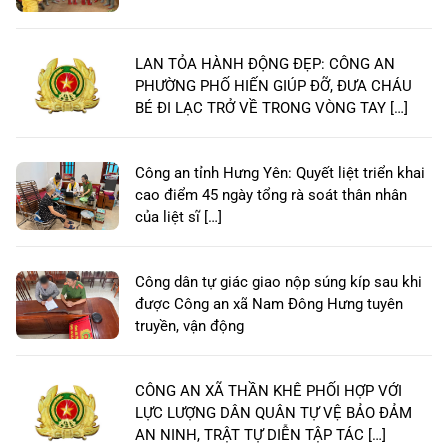
LAN TỎA HÀNH ĐỘNG ĐẸP: CÔNG AN
PHƯỜNG PHỐ HIẾN GIÚP ĐỠ, ĐƯA CHÁU
BÉ ĐI LẠC TRỞ VỀ TRONG VÒNG TAY […]
Công an tỉnh Hưng Yên: Quyết liệt triển khai
cao điểm 45 ngày tổng rà soát thân nhân
của liệt sĩ […]
Công dân tự giác giao nộp súng kíp sau khi
được Công an xã Nam Đông Hưng tuyên
truyền, vận động
CÔNG AN XÃ THẦN KHÊ PHỐI HỢP VỚI
LỰC LƯỢNG DÂN QUÂN TỰ VỆ BẢO ĐẢM
AN NINH, TRẬT TỰ DIỄN TẬP TÁC […]