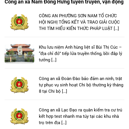
Công an xã Nam Đông Hưng tuyên truyền, vận động
CÔNG AN PHƯỜNG SƠN NAM TỔ CHỨC
HỘI NGHỊ TỔNG KẾT VÀ TRAO GIẢI CUỘC
THI TÌM HIỂU KIẾN THỨC PHÁP LUẬT […]
Khu lưu niệm Anh hùng liệt sĩ Bùi Thị Cúc –
“địa chỉ đỏ” tiếp lửa truyền thống, bồi đắp lý
tưởng […]
Công an xã Đoàn Đào bảo đảm an ninh, trật
tự phục vụ sinh hoạt Chi bộ thường kỳ tháng
8 tại Chi bộ […]
Công an xã Lạc Đạo ra quân kiểm tra cư trú
kết hợp test nhanh ma túy tại các khu nhà
trọ trên địa […]