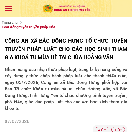
Trang chủ
Hoạt động tuyên truyền pháp luật
CÔNG AN XÃ BẮC ĐÔNG HƯNG TỔ CHỨC TUYÊN
TRUYỀN PHÁP LUẬT CHO CÁC HỌC SINH THAM
GIA KHOÁ TU MÙA HÈ TẠI CHÙA HOẰNG VĂN
Nhằm nâng cao nhận thức pháp luật, trang bị kỹ năng sống và
xây dựng ý thức chấp hành pháp luật cho thanh thiếu niên,
ngày 05/7/2026, Công an xã Bắc Đông Hưng phối hợp với
Ban Tổ chức Khóa tu mùa hè tại chùa Hoằng Văn, xã Bắc
Đông Hưng, tỉnh Hưng Yên tổ chức chương trình tuyên truyền,
phổ biến, giáo dục pháp luật cho các em học sinh tham gia
khóa tu.
07/07/2026
A+
A-
A
A