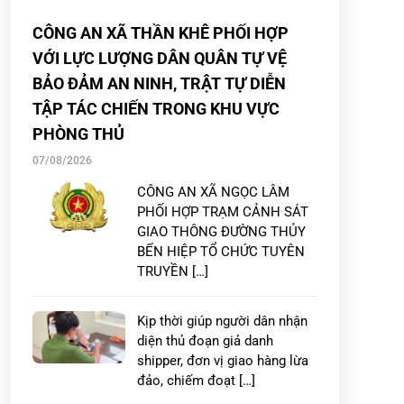
CÔNG AN XÃ THẦN KHÊ PHỐI HỢP
VỚI LỰC LƯỢNG DÂN QUÂN TỰ VỆ
BẢO ĐẢM AN NINH, TRẬT TỰ DIỄN
TẬP TÁC CHIẾN TRONG KHU VỰC
PHÒNG THỦ
07/08/2026
CÔNG AN XÃ NGỌC LÂM
PHỐI HỢP TRẠM CẢNH SÁT
GIAO THÔNG ĐƯỜNG THỦY
BẾN HIỆP TỔ CHỨC TUYÊN
TRUYỀN […]
Kịp thời giúp người dân nhận
diện thủ đoạn giả danh
shipper, đơn vị giao hàng lừa
đảo, chiếm đoạt […]