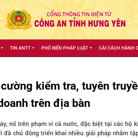
TIN ANTT
PHỔ BIẾN PHÁP LUẬT
CẢI CÁCH HÀNH C
▼
▼
▼
 cường kiểm tra, tuyên truy
doanh trên địa bàn
áy, nổ trên phạm vi cả nước, đặc biệt tại các hộ
ợi đã chủ động triển khai nhiều giải pháp nhằm tậ