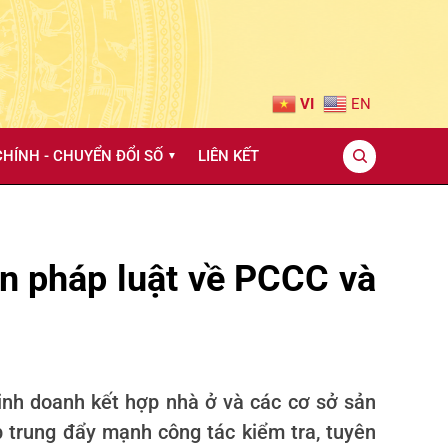
VI
EN
HÍNH - CHUYỂN ĐỔI SỐ
LIÊN KẾT
▼
ền pháp luật về PCCC và
 kinh doanh kết hợp nhà ở và các cơ sở sản
p trung đẩy mạnh công tác kiểm tra, tuyên