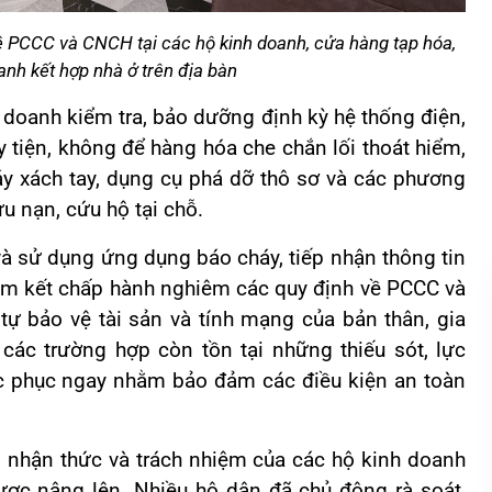
về PCCC và CNCH tại các hộ kinh doanh, cửa hàng tạp hóa,
anh kết hợp nhà ở trên địa bàn
 doanh kiểm tra, bảo dưỡng định kỳ hệ thống điện,
ùy tiện, không để hàng hóa che chắn lối thoát hiểm,
áy xách tay, dụng cụ phá dỡ thô sơ và các phương
ứu nạn, cứu hộ tại chỗ.
à sử dụng ứng dụng báo cháy, tiếp nhận thông tin
am kết chấp hành nghiêm các quy định về PCCC và
tự bảo vệ tài sản và tính mạng của bản thân, gia
các trường hợp còn tồn tại những thiếu sót, lực
c phục ngay nhằm bảo đảm các điều kiện an toàn
, nhận thức và trách nhiệm của các hộ kinh doanh
ược nâng lên. Nhiều hộ dân đã chủ động rà soát,