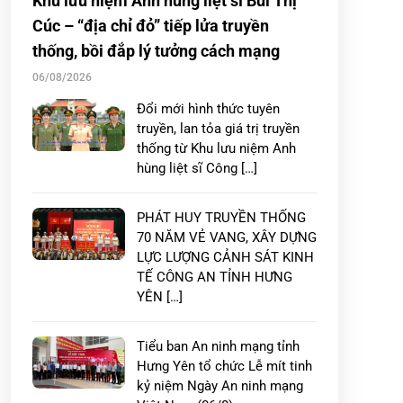
Khu lưu niệm Anh hùng liệt sĩ Bùi Thị
Cúc – “địa chỉ đỏ” tiếp lửa truyền
thống, bồi đắp lý tưởng cách mạng
06/08/2026
Đổi mới hình thức tuyên
truyền, lan tỏa giá trị truyền
thống từ Khu lưu niệm Anh
hùng liệt sĩ Công […]
PHÁT HUY TRUYỀN THỐNG
70 NĂM VẺ VANG, XÂY DỰNG
LỰC LƯỢNG CẢNH SÁT KINH
TẾ CÔNG AN TỈNH HƯNG
YÊN […]
Tiểu ban An ninh mạng tỉnh
Hưng Yên tổ chức Lễ mít tinh
kỷ niệm Ngày An ninh mạng