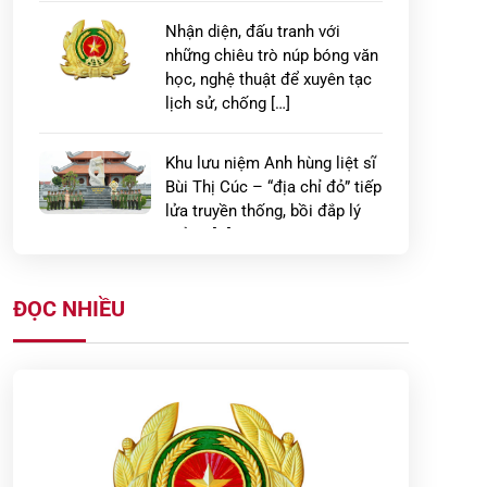
Nhận diện, đấu tranh với
những chiêu trò núp bóng văn
học, nghệ thuật để xuyên tạc
lịch sử, chống […]
Khu lưu niệm Anh hùng liệt sĩ
Bùi Thị Cúc – “địa chỉ đỏ” tiếp
lửa truyền thống, bồi đắp lý
tưởng […]
Đổi mới hình thức tuyên
ĐỌC NHIỀU
truyền, lan tỏa giá trị truyền
thống từ Khu lưu niệm Anh
hùng liệt sĩ Công […]
PHÁT HUY TRUYỀN THỐNG
70 NĂM VẺ VANG, XÂY DỰNG
LỰC LƯỢNG CẢNH SÁT KINH