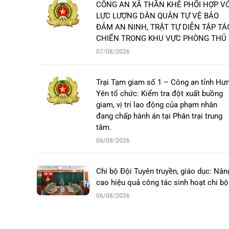
CÔNG AN XÃ THẦN KHÊ PHỐI HỢP VỚ
LỰC LƯỢNG DÂN QUÂN TỰ VỆ BẢO
ĐẢM AN NINH, TRẬT TỰ DIỄN TẬP TÁ
CHIẾN TRONG KHU VỰC PHÒNG THỦ
07/08/2026
Trại Tạm giam số 1 – Công an tỉnh Hư
Yên tổ chức: Kiểm tra đột xuất buồng
giam, vị trí lao động của phạm nhân
đang chấp hành án tại Phân trại trung
tâm.
06/08/2026
Chi bộ Đội Tuyên truyền, giáo dục: Nân
cao hiệu quả công tác sinh hoạt chi bộ
06/08/2026