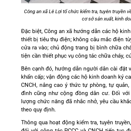
Công an xã Lê Lợi tổ chức kiểm tra, tuyên truyền 
cơ sở sản xuất, kinh do
Đặc biệt, Công an xã hướng dẫn các hộ kinh
thiết bị tiêu thụ điện; không câu mắc điện t
cửa ra vào; chủ động trang bị bình chữa ch
tiện cần thiết phục vụ công tác chữa cháy, c
Bên cạnh đó, hướng dẫn người dân cài đặt v
khẩn cấp; vận động các hộ kinh doanh ký c
CNCH, nâng cao ý thức tự phòng, tự quản, 
đình cũng như cộng đồng dân cư. Đối với 
lượng chức năng đã nhắc nhở, yêu cầu khắ
theo quy định.
Thông qua hoạt động kiểm tra, tuyên truyền
đối với công tác PCCC và CNCH tiếp tục đ