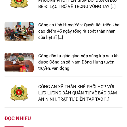
PHƯỜNG PHỐ HIẾN GIÚP ĐỠ, ĐƯA CHÁU
BÉ ĐI LẠC TRỞ VỀ TRONG VÒNG TAY […]
Công an tỉnh Hưng Yên: Quyết liệt triển khai
cao điểm 45 ngày tổng rà soát thân nhân
của liệt sĩ […]
Công dân tự giác giao nộp súng kíp sau khi
được Công an xã Nam Đông Hưng tuyên
truyền, vận động
CÔNG AN XÃ THẦN KHÊ PHỐI HỢP VỚI
LỰC LƯỢNG DÂN QUÂN TỰ VỆ BẢO ĐẢM
AN NINH, TRẬT TỰ DIỄN TẬP TÁC […]
ĐỌC NHIỀU