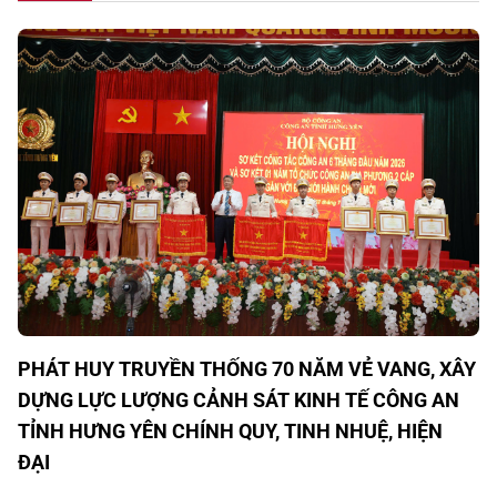
PHÁT HUY TRUYỀN THỐNG 70 NĂM VẺ VANG, XÂY
DỰNG LỰC LƯỢNG CẢNH SÁT KINH TẾ CÔNG AN
TỈNH HƯNG YÊN CHÍNH QUY, TINH NHUỆ, HIỆN
ĐẠI