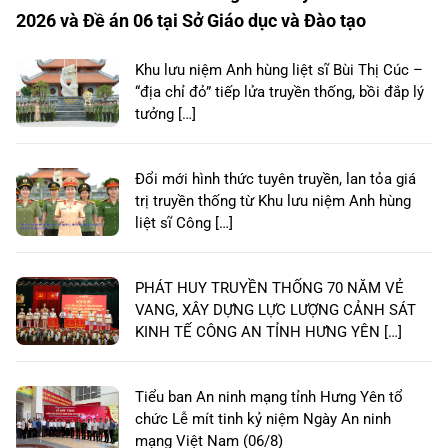
2026 và Đề án 06 tại Sở Giáo dục và Đào tạo
Khu lưu niệm Anh hùng liệt sĩ Bùi Thị Cúc –
“địa chỉ đỏ” tiếp lửa truyền thống, bồi đắp lý
tưởng […]
Đổi mới hình thức tuyên truyền, lan tỏa giá
trị truyền thống từ Khu lưu niệm Anh hùng
liệt sĩ Công […]
PHÁT HUY TRUYỀN THỐNG 70 NĂM VẺ
VANG, XÂY DỰNG LỰC LƯỢNG CẢNH SÁT
KINH TẾ CÔNG AN TỈNH HƯNG YÊN […]
Tiểu ban An ninh mạng tỉnh Hưng Yên tổ
chức Lễ mít tinh kỷ niệm Ngày An ninh
mạng Việt Nam (06/8)