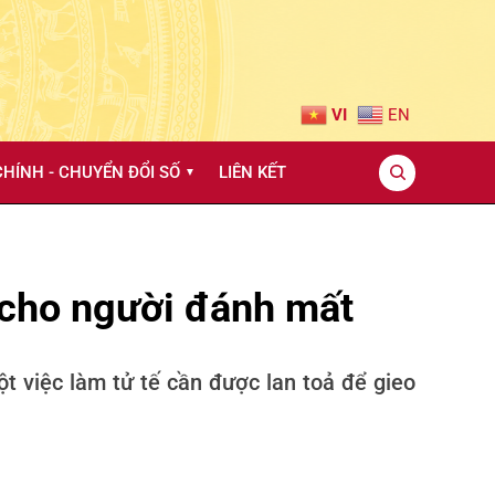
VI
EN
HÍNH - CHUYỂN ĐỔI SỐ
LIÊN KẾT
▼
n cho người đánh mất
t việc làm tử tế cần được lan toả để gieo