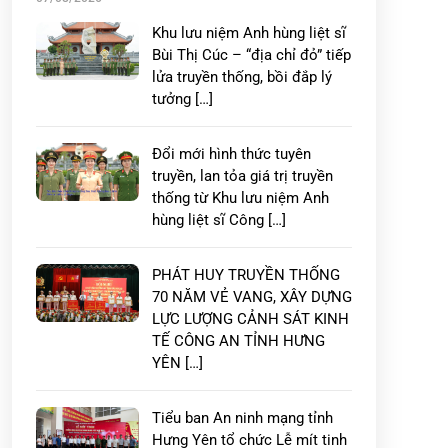
Khu lưu niệm Anh hùng liệt sĩ
Bùi Thị Cúc – “địa chỉ đỏ” tiếp
lửa truyền thống, bồi đắp lý
tưởng […]
Đổi mới hình thức tuyên
truyền, lan tỏa giá trị truyền
thống từ Khu lưu niệm Anh
hùng liệt sĩ Công […]
PHÁT HUY TRUYỀN THỐNG
70 NĂM VẺ VANG, XÂY DỰNG
LỰC LƯỢNG CẢNH SÁT KINH
TẾ CÔNG AN TỈNH HƯNG
YÊN […]
Tiểu ban An ninh mạng tỉnh
Hưng Yên tổ chức Lễ mít tinh