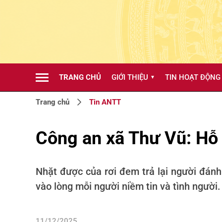
TRANG CHỦ
GIỚI THIỆU
TIN HOẠT ĐỘNG
▼
Trang chủ
Tin ANTT
Công an xã Thư Vũ: Hỗ t
Nhặt được của rơi đem trả lại người đánh
vào lòng mỗi người niềm tin và tình người.
11/12/2025