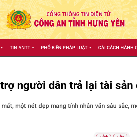
TIN ANTT
PHỔ BIẾN PHÁP LUẬT
CẢI CÁCH HÀNH C
▼
▼
▼
rợ người dân trả lại tài sả
 mất, một nét đẹp mang tính nhân văn sâu sắc, mộ
A+
A-
A
A