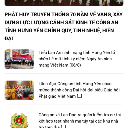
PHÁT HUY TRUYỀN THỐNG 70 NĂM VẺ VANG, XÂY
DỰNG LỰC LƯỢNG CẢNH SÁT KINH TẾ CÔNG AN
TỈNH HƯNG YÊN CHÍNH QUY, TINH NHUỆ, HIỆN
ĐẠI
Tiểu ban An ninh mạng tỉnh Hưng Yên tổ
chức Lễ mít tinh kỷ niệm Ngày An ninh
mạng Việt Nam (06/8)
Lãnh đạo Công an tỉnh Hưng Yên chúc
mừng thành công Đại hội đại biểu Giáo hội
Phật giáo Việt Nam […]
Công an xã Lạc Đạo ra quân kiểm tra cư trú
kết hợp test nhanh ma túy tại các khu nhà
trọ trên địa […]