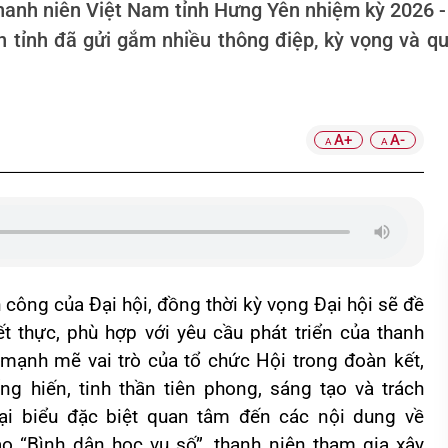
Thanh niên Việt Nam tỉnh Hưng Yên nhiệm kỳ 2026 
n tỉnh đã gửi gắm nhiều thông điệp, kỳ vọng và qu
A+
A-
A
A
 công của Đại hội, đồng thời kỳ vọng Đại hội sẽ đề
ết thực, phù hợp với yêu cầu phát triển của thanh
y mạnh mẽ vai trò của tổ chức Hội trong đoàn kết,
ng hiến, tinh thần tiên phong, sáng tạo và trách
đại biểu đặc biệt quan tâm đến các nội dung về
ào “Bình dân học vụ số”, thanh niên tham gia xây