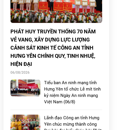
PHÁT HUY TRUYỀN THỐNG 70 NĂM
VẺ VANG, XÂY DỰNG LỰC LƯỢNG
CẢNH SÁT KINH TẾ CÔNG AN TỈNH
HƯNG YÊN CHÍNH QUY, TINH NHUỆ,
HIỆN ĐẠI
06/08/2026
Tiểu ban An ninh mạng tỉnh
Hưng Yên tổ chức Lễ mít tinh
kỷ niệm Ngày An ninh mạng
Việt Nam (06/8)
Lãnh đạo Công an tỉnh Hưng
Yên chúc mừng thành công