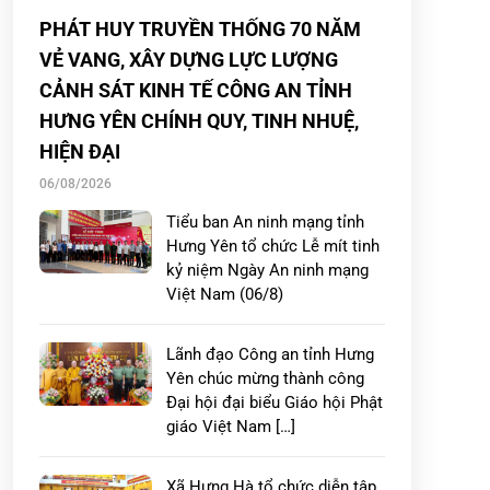
PHÁT HUY TRUYỀN THỐNG 70 NĂM
VẺ VANG, XÂY DỰNG LỰC LƯỢNG
CẢNH SÁT KINH TẾ CÔNG AN TỈNH
HƯNG YÊN CHÍNH QUY, TINH NHUỆ,
HIỆN ĐẠI
06/08/2026
Tiểu ban An ninh mạng tỉnh
Hưng Yên tổ chức Lễ mít tinh
kỷ niệm Ngày An ninh mạng
Việt Nam (06/8)
Lãnh đạo Công an tỉnh Hưng
Yên chúc mừng thành công
Đại hội đại biểu Giáo hội Phật
giáo Việt Nam […]
Xã Hưng Hà tổ chức diễn tập