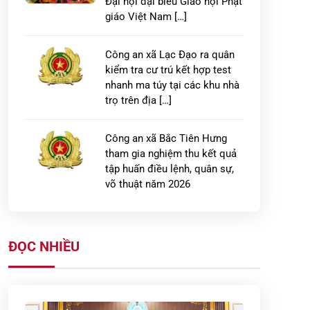
Đại hội đại biểu Giáo hội Phật
giáo Việt Nam […]
Công an xã Lạc Đạo ra quân
kiểm tra cư trú kết hợp test
nhanh ma túy tại các khu nhà
trọ trên địa […]
Công an xã Bắc Tiên Hưng
tham gia nghiệm thu kết quả
tập huấn điều lệnh, quân sự,
võ thuật năm 2026
Xã Hưng Hà tổ chức diễn tập
chiến đấu phòng thủ năm
ĐỌC NHIỀU
2026
Ban Tổ chức Hội thi báo cáo
viên, tuyên truyền viên pháp