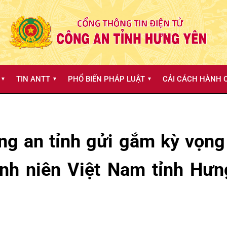
TIN ANTT
PHỔ BIẾN PHÁP LUẬT
CẢI CÁCH HÀNH C
▼
▼
▼
ng an tỉnh gửi gắm kỳ vọng
anh niên Việt Nam tỉnh Hư