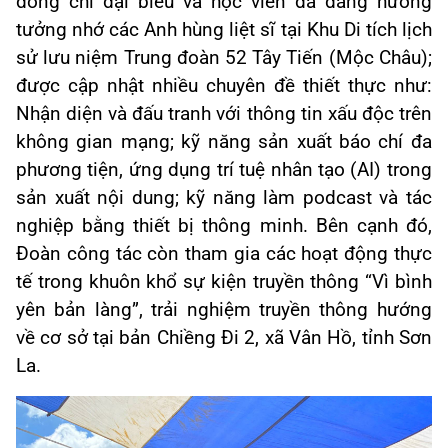
đồng chí đại biểu và học viên đã dâng hương
tưởng nhớ các Anh hùng liệt sĩ tại Khu Di tích lịch
sử lưu niệm Trung đoàn 52 Tây Tiến (Mộc Châu);
được cập nhật nhiều chuyên đề thiết thực như:
Nhận diện và đấu tranh với thông tin xấu độc trên
không gian mạng; kỹ năng sản xuất báo chí đa
phương tiện, ứng dụng trí tuệ nhân tạo (AI) trong
sản xuất nội dung; kỹ năng làm podcast và tác
nghiệp bằng thiết bị thông minh. Bên cạnh đó,
Đoàn công tác còn tham gia các hoạt động thực
tế trong khuôn khổ sự kiện truyền thông “Vì bình
yên bản làng”, trải nghiệm truyền thông hướng
về cơ sở tại bản Chiềng Đi 2, xã Vân Hồ, tỉnh Sơn
La.