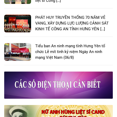
liệt sĩ Công […]
PHÁT HUY TRUYỀN THỐNG 70 NĂM VẺ
VANG, XÂY DỰNG LỰC LƯỢNG CẢNH SÁT
KINH TẾ CÔNG AN TỈNH HƯNG YÊN […]
Tiểu ban An ninh mạng tỉnh Hưng Yên tổ
chức Lễ mít tinh kỷ niệm Ngày An ninh
mạng Việt Nam (06/8)