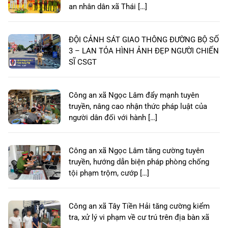
an nhân dân xã Thái […]
ĐỘI CẢNH SÁT GIAO THÔNG ĐƯỜNG BỘ SỐ
3 – LAN TỎA HÌNH ẢNH ĐẸP NGƯỜI CHIẾN
SĨ CSGT
Công an xã Ngọc Lâm đẩy mạnh tuyên
truyền, nâng cao nhận thức pháp luật của
người dân đối với hành […]
Công an xã Ngọc Lâm tăng cường tuyên
truyền, hướng dẫn biện pháp phòng chống
tội phạm trộm, cướp […]
Công an xã Tây Tiền Hải tăng cường kiểm
tra, xử lý vi phạm về cư trú trên địa bàn xã