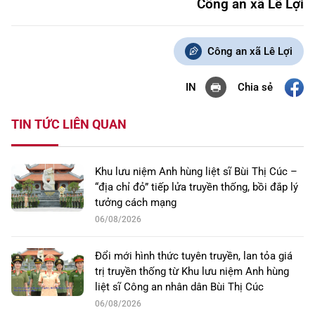
Công an xã Lê Lợi
Công an xã Lê Lợi
Chia sẻ
IN
TIN TỨC LIÊN QUAN
Khu lưu niệm Anh hùng liệt sĩ Bùi Thị Cúc –
“địa chỉ đỏ” tiếp lửa truyền thống, bồi đắp lý
tưởng cách mạng
06/08/2026
Đổi mới hình thức tuyên truyền, lan tỏa giá
trị truyền thống từ Khu lưu niệm Anh hùng
liệt sĩ Công an nhân dân Bùi Thị Cúc
06/08/2026