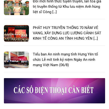
Đổi mới hình thức tuyên truyền, lan tỏa giá
trị truyền thống từ Khu lưu niệm Anh hùng
liệt sĩ Công […]
PHÁT HUY TRUYỀN THỐNG 70 NĂM VẺ
VANG, XÂY DỰNG LỰC LƯỢNG CẢNH SÁT
KINH TẾ CÔNG AN TỈNH HƯNG YÊN […]
Tiểu ban An ninh mạng tỉnh Hưng Yên tổ
chức Lễ mít tinh kỷ niệm Ngày An ninh
mạng Việt Nam (06/8)