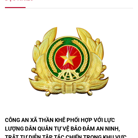
CÔNG AN XÃ THẦN KHÊ PHỐI HỢP VỚI LỰC
LƯỢNG DÂN QUÂN TỰ VỆ BẢO ĐẢM AN NINH,
TRẬT TỰ DIỄN TẬP TÁC CHIẾN TRONG KHU VỰC