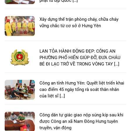
phạt tù dịp Quốc […]
Xây dựng thế trận phòng cháy, chữa cháy
vững chắc từ cơ sở ở Hưng Yên
LAN TỎA HÀNH ĐỘNG ĐẸP: CÔNG AN
PHƯỜNG PHỐ HIẾN GIÚP ĐỠ, ĐƯA CHÁU
BÉ ĐI LẠC TRỞ VỀ TRONG VÒNG TAY […]
Công an tỉnh Hưng Yên: Quyết liệt triển khai
cao điểm 45 ngày tổng rà soát thân nhân
của liệt sĩ […]
Công dân tự giác giao nộp súng kíp sau khi
được Công an xã Nam Đông Hưng tuyên
truyền, vận động