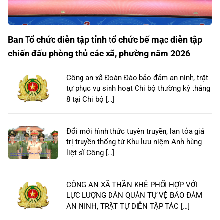
Ban Tổ chức diễn tập tỉnh tổ chức bế mạc diễn tập
chiến đấu phòng thủ các xã, phường năm 2026
Công an xã Đoàn Đào bảo đảm an ninh, trật
tự phục vụ sinh hoạt Chi bộ thường kỳ tháng
8 tại Chi bộ […]
Đổi mới hình thức tuyên truyền, lan tỏa giá
trị truyền thống từ Khu lưu niệm Anh hùng
liệt sĩ Công […]
CÔNG AN XÃ THẦN KHÊ PHỐI HỢP VỚI
LỰC LƯỢNG DÂN QUÂN TỰ VỆ BẢO ĐẢM
AN NINH, TRẬT TỰ DIỄN TẬP TÁC […]