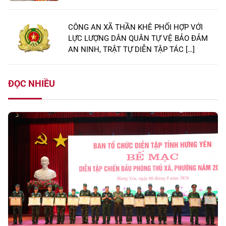
CÔNG AN XÃ THẦN KHÊ PHỐI HỢP VỚI
LỰC LƯỢNG DÂN QUÂN TỰ VỆ BẢO ĐẢM
AN NINH, TRẬT TỰ DIỄN TẬP TÁC […]
ĐỌC NHIỀU