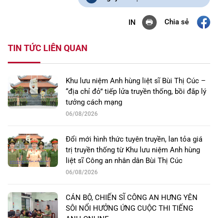
Chia sẻ
IN
TIN TỨC LIÊN QUAN
Khu lưu niệm Anh hùng liệt sĩ Bùi Thị Cúc –
“địa chỉ đỏ” tiếp lửa truyền thống, bồi đắp lý
tưởng cách mạng
06/08/2026
Đổi mới hình thức tuyên truyền, lan tỏa giá
trị truyền thống từ Khu lưu niệm Anh hùng
liệt sĩ Công an nhân dân Bùi Thị Cúc
06/08/2026
CÁN BỘ, CHIẾN SĨ CÔNG AN HƯNG YÊN
SÔI NỔI HƯỞNG ỨNG CUỘC THI TIẾNG