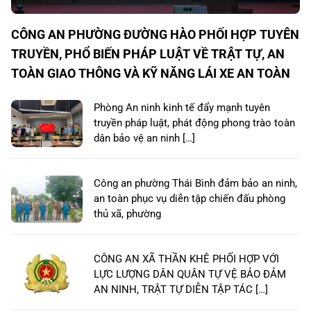
CÔNG AN PHƯỜNG ĐƯỜNG HÀO PHỐI HỢP TUYÊN
TRUYỀN, PHỔ BIẾN PHÁP LUẬT VỀ TRẬT TỰ, AN
TOÀN GIAO THÔNG VÀ KỸ NĂNG LÁI XE AN TOÀN
Phòng An ninh kinh tế đẩy mạnh tuyên
truyền pháp luật, phát động phong trào toàn
dân bảo vệ an ninh […]
Công an phường Thái Bình đảm bảo an ninh,
an toàn phục vụ diễn tập chiến đấu phòng
thủ xã, phường
CÔNG AN XÃ THẦN KHÊ PHỐI HỢP VỚI
LỰC LƯỢNG DÂN QUÂN TỰ VỆ BẢO ĐẢM
AN NINH, TRẬT TỰ DIỄN TẬP TÁC […]