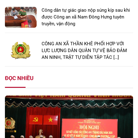
Công dân tự giác giao nộp súng kíp sau khi
được Công an xã Nam Đông Hưng tuyên
truyền, vận động
CÔNG AN XÃ THẦN KHÊ PHỐI HỢP VỚI
LỰC LƯỢNG DÂN QUÂN TỰ VỆ BẢO ĐẢM
AN NINH, TRẬT TỰ DIỄN TẬP TÁC […]
ĐỌC NHIỀU