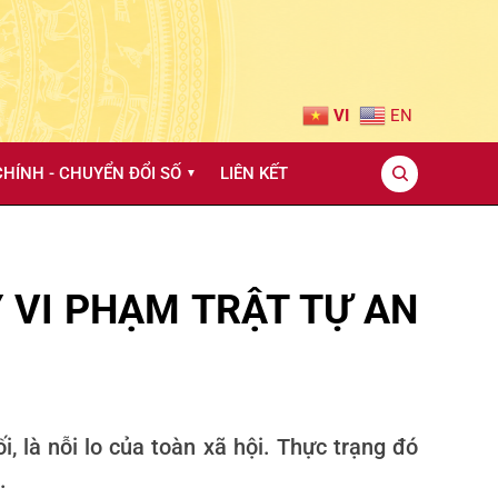
VI
EN
HÍNH - CHUYỂN ĐỔI SỐ
LIÊN KẾT
▼
 VI PHẠM TRẬT TỰ AN
i, là nỗi lo của toàn xã hội. Thực trạng đó
.