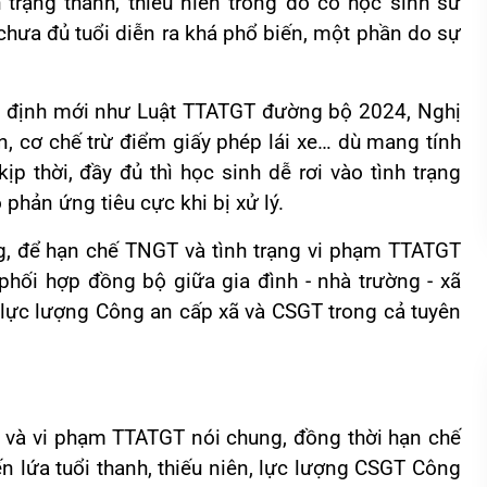
 trạng thanh, thiếu niên trong đó có học sinh sử
chưa đủ tuổi diễn ra khá phổ biến, một phần do sự
uy định mới như Luật TTATGT đường bộ 2024, Nghị
 cơ chế trừ điểm giấy phép lái xe… dù mang tính
p thời, đầy đủ thì học sinh dễ rơi vào tình trạng
phản ứng tiêu cực khi bị xử lý.
g, để hạn chế TNGT và tình trạng vi phạm TTATGT
 phối hợp đồng bộ giữa gia đình - nhà trường - xã
a lực lượng Công an cấp xã và CSGT trong cả tuyên
 và vi phạm TTATGT nói chung, đồng thời hạn chế
ến lứa tuổi thanh, thiếu niên, lực lượng CSGT Công