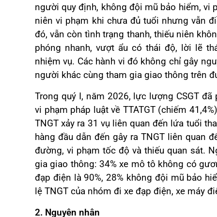
người quy định, không đội mũ bảo hiểm, vi 
niên vi phạm khi chưa đủ tuổi nhưng vẫn đ
đó, vẫn còn tình trạng thanh, thiếu niên khô
phóng nhanh, vượt ẩu có thái độ, lời lẽ t
nhiệm vụ. Các hành vi đó không chỉ gây ng
người khác cùng tham gia giao thông trên 
Trong quý I, năm 2026, lực lượng CSGT đã p
vi phạm pháp luật về TTATGT (chiếm 41,4%),
TNGT xảy ra 31 vụ liên quan đến lứa tuổi th
hàng đầu dẫn đến gây ra TNGT liên quan đến
đường, vi phạm tốc độ và thiếu quan sát. N
gia giao thông: 34% xe mô tô không có gươn
đạp điện là 90%, 28% không đội mũ bảo hiể
lệ TNGT của nhóm đi xe đạp điện, xe máy điệ
2. Nguyên nhân