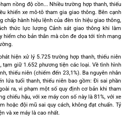
phạm nồng độ cồn... Nhiều trường hợp thanh, thiếu
iều khiển xe mô-tô tham gia giao thông. Bên cạnh
ng chấp hành hiệu lệnh của đèn tín hiệu giao thông,
hách thức lực lượng Cảnh sát giao thông khi làm
uy hiểm cho bản thân mà còn đe dọa tới tính mạng
đường.
hát hiện xử lý 5.725 trường hợp thanh, thiếu niên
 tạm giữ 1.652 phương tiện các loại. Về tình hình
anh, thiếu niên (chiếm đến 23,1%). Ba nguyên nhân
 lứa tuổi thanh, thiếu niên bao gồm: Đi sai phần
goài ra, vi phạm một số quy định cơ bản khi tham
g chiếu hậu, với xe máy con số này là 81%, với xe
m hoặc đội mũ sai quy cách, không đạt chuẩn. Tỷ
n và xe máy là cao nhất.