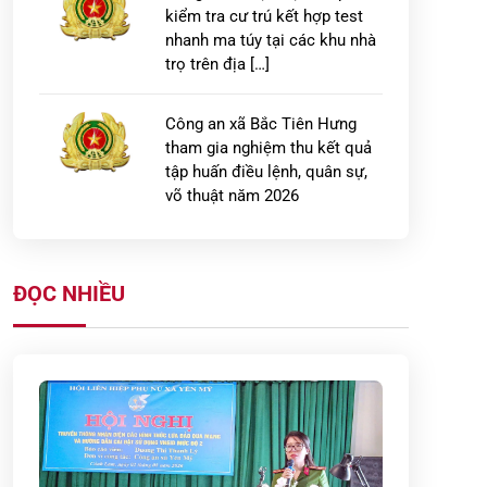
kiểm tra cư trú kết hợp test
nhanh ma túy tại các khu nhà
trọ trên địa […]
Công an xã Bắc Tiên Hưng
tham gia nghiệm thu kết quả
tập huấn điều lệnh, quân sự,
võ thuật năm 2026
Xã Hưng Hà tổ chức diễn tập
chiến đấu phòng thủ năm
ĐỌC NHIỀU
2026
Ban Tổ chức Hội thi báo cáo
viên, tuyên truyền viên pháp
luật giỏi trong lực lượng Công
an cơ sở […]