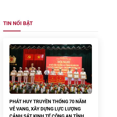
TIN NỔI BẬT
PHÁT HUY TRUYỀN THỐNG 70 NĂM
VẺ VANG, XÂY DỰNG LỰC LƯỢNG
CẢNH SÁT KINH TẾ CÔNG AN TỈNH