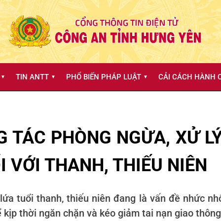
TIN ANTT
PHỔ BIẾN PHÁP LUẬT
CẢI CÁCH HÀNH C
▼
▼
▼
 TÁC PHÒNG NGỪA, XỬ LÝ
 VỚI THANH, THIẾU NIÊN
lứa tuổi thanh, thiếu niên đang là vấn đề nhức nhố
ể kịp thời ngăn chặn và kéo giảm tai nạn giao thông