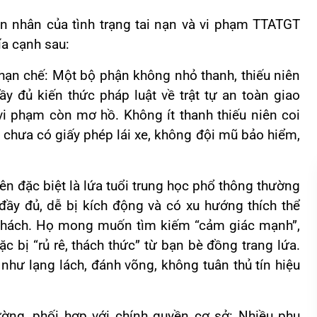
ên nhân của tình trạng tai nạn và vi phạm TTATGT
ía cạnh sau:
 hạn chế: Một bộ phận không nhỏ thanh, thiếu niên
y đủ kiến thức pháp luật về trật tự an toàn giao
vi phạm còn mơ hồ. Không ít thanh thiếu niên coi
, chưa có giấy phép lái xe, không đội mũ bảo hiểm,
iên đặc biệt là lứa tuổi trung học phổ thông thường
đầy đủ, dễ bị kích động và có xu hướng thích thể
ử thách. Họ mong muốn tìm kiếm “cảm giác mạnh”,
ặc bị “rủ rê, thách thức” từ bạn bè đồng trang lứa.
như lạng lách, đánh võng, không tuân thủ tín hiệu
ường, phối hợp với chính quyền cơ sở: Nhiều phụ