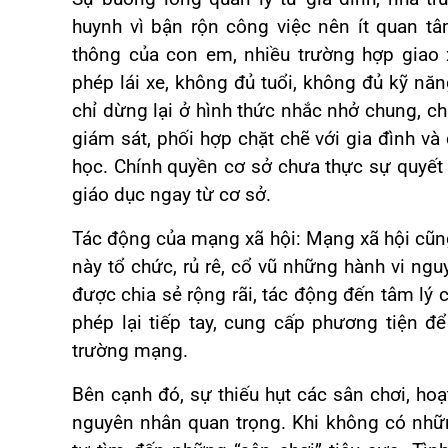
huynh vì bận rộn công việc nên ít quan tâ
thông của con em, nhiều trường hợp giao
phép lái xe, không đủ tuổi, không đủ kỹ nă
chỉ dừng lại ở hình thức nhắc nhở chung, c
giám sát, phối hợp chặt chẽ với gia đình v
học. Chính quyền cơ sở chưa thực sự quyết l
giáo dục ngay từ cơ sở.
Tác động của mạng xã hội: Mạng xã hội cũng
này tổ chức, rủ rê, cổ vũ những hành vi ngu
được chia sẻ rộng rãi, tác động đến tâm lý c
phép lại tiếp tay, cung cấp phương tiện 
trường mạng.
Bên cạnh đó, sự thiếu hụt các sân chơi, hoạ
nguyên nhân quan trọng. Khi không có những