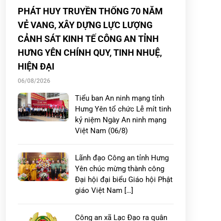
PHÁT HUY TRUYỀN THỐNG 70 NĂM
VẺ VANG, XÂY DỰNG LỰC LƯỢNG
CẢNH SÁT KINH TẾ CÔNG AN TỈNH
HƯNG YÊN CHÍNH QUY, TINH NHUỆ,
HIỆN ĐẠI
06/08/2026
Tiểu ban An ninh mạng tỉnh
Hưng Yên tổ chức Lễ mít tinh
kỷ niệm Ngày An ninh mạng
Việt Nam (06/8)
Lãnh đạo Công an tỉnh Hưng
Yên chúc mừng thành công
Đại hội đại biểu Giáo hội Phật
giáo Việt Nam […]
Công an xã Lạc Đạo ra quân