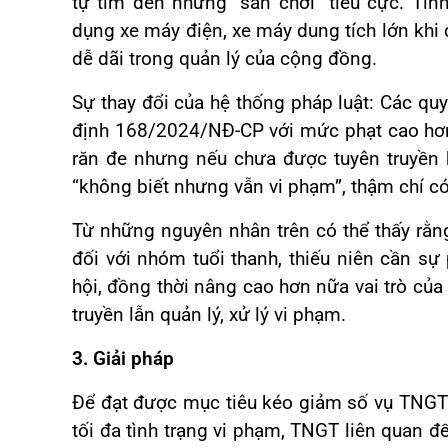
tự tìm đến những “sân chơi” tiêu cực. Tình
dụng xe máy điện, xe máy dung tích lớn khi 
dễ dãi trong quản lý của cộng đồng.
Sự thay đổi của hệ thống pháp luật: Các q
định 168/2024/NĐ-CP với mức phạt cao hơn,
răn đe nhưng nếu chưa được tuyên truyền kị
“không biết nhưng vẫn vi phạm”, thậm chí có 
Từ những nguyên nhân trên có thể thấy rằn
đối với nhóm tuổi thanh, thiếu niên cần sự
hội, đồng thời nâng cao hơn nữa vai trò củ
truyền lẫn quản lý, xử lý vi phạm.
3. Giải pháp
Để đạt được mục tiêu kéo giảm số vụ TNGT
tối đa tình trạng vi phạm, TNGT liên quan đ