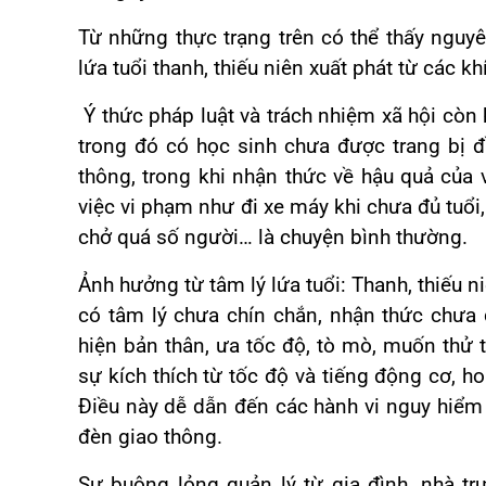
Từ những thực trạng trên có thể thấy nguy
lứa tuổi thanh, thiếu niên xuất phát từ các kh
Ý thức pháp luật và trách nhiệm xã hội còn
trong đó có học sinh chưa được trang bị đầ
thông, trong khi nhận thức về hậu quả của 
việc vi phạm như đi xe máy khi chưa đủ tuổi
chở quá số người… là chuyện bình thường.
Ảnh hưởng từ tâm lý lứa tuổi: Thanh, thiếu n
có tâm lý chưa chín chắn, nhận thức chưa 
hiện bản thân, ưa tốc độ, tò mò, muốn th
sự kích thích từ tốc độ và tiếng động cơ, ho
Điều này dễ dẫn đến các hành vi nguy hiểm 
đèn giao thông.
Sự buông lỏng quản lý từ gia đình, nhà tr