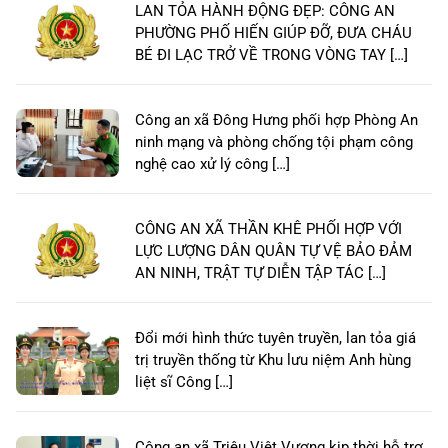
LAN TỎA HÀNH ĐỘNG ĐẸP: CÔNG AN
PHƯỜNG PHỐ HIẾN GIÚP ĐỠ, ĐƯA CHÁU
BÉ ĐI LẠC TRỞ VỀ TRONG VÒNG TAY […]
Công an xã Đông Hưng phối hợp Phòng An
ninh mạng và phòng chống tội phạm công
nghệ cao xử lý công […]
CÔNG AN XÃ THẦN KHÊ PHỐI HỢP VỚI
LỰC LƯỢNG DÂN QUÂN TỰ VỆ BẢO ĐẢM
AN NINH, TRẬT TỰ DIỄN TẬP TÁC […]
Đổi mới hình thức tuyên truyền, lan tỏa giá
trị truyền thống từ Khu lưu niệm Anh hùng
liệt sĩ Công […]
Công an xã Triệu Việt Vương kịp thời hỗ trợ