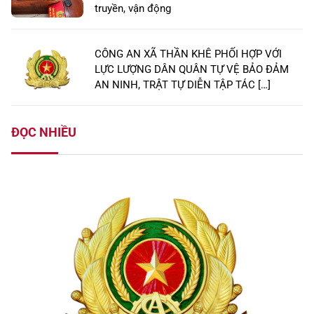
truyền, vận động
CÔNG AN XÃ THẦN KHÊ PHỐI HỢP VỚI
LỰC LƯỢNG DÂN QUÂN TỰ VỆ BẢO ĐẢM
AN NINH, TRẬT TỰ DIỄN TẬP TÁC […]
ĐỌC NHIỀU