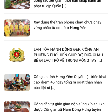
công tác xét giảm thời hạn chấp hành án
phạt tù dịp Quốc […]
Xây dựng thế trận phòng cháy, chữa cháy
vững chắc từ cơ sở ở Hưng Yên
LAN TỎA HÀNH ĐỘNG ĐẸP: CÔNG AN
PHƯỜNG PHỐ HIẾN GIÚP ĐỠ, ĐƯA CHÁU
BÉ ĐI LẠC TRỞ VỀ TRONG VÒNG TAY […]
Công an tỉnh Hưng Yên: Quyết liệt triển khai
cao điểm 45 ngày tổng rà soát thân nhân
của liệt sĩ […]
Công dân tự giác giao nộp súng kíp sau khi
được Công an xã Nam Đông Hưng tuyên