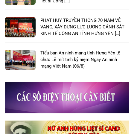
liệt sĩ Công […]
PHÁT HUY TRUYỀN THỐNG 70 NĂM VẺ
VANG, XÂY DỰNG LỰC LƯỢNG CẢNH SÁT
KINH TẾ CÔNG AN TỈNH HƯNG YÊN […]
Tiểu ban An ninh mạng tỉnh Hưng Yên tổ
chức Lễ mít tinh kỷ niệm Ngày An ninh
mạng Việt Nam (06/8)