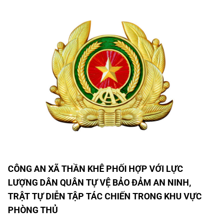
CÔNG AN XÃ THẦN KHÊ PHỐI HỢP VỚI LỰC
LƯỢNG DÂN QUÂN TỰ VỆ BẢO ĐẢM AN NINH,
TRẬT TỰ DIỄN TẬP TÁC CHIẾN TRONG KHU VỰC
PHÒNG THỦ