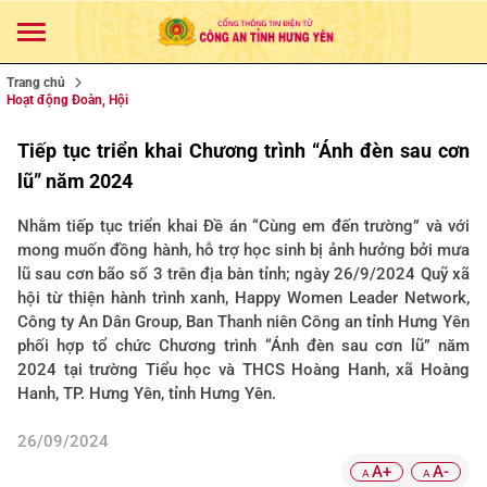
Trang chủ
Hoạt động Đoàn, Hội
Tiếp tục triển khai Chương trình “Ánh đèn sau cơn
lũ” năm 2024
Nhằm tiếp tục triển khai Đề án “Cùng em đến trường” và với
mong muốn đồng hành, hỗ trợ học sinh bị ảnh hưởng bởi mưa
lũ sau cơn bão số 3 trên địa bàn tỉnh; ngày 26/9/2024 Quỹ xã
hội từ thiện hành trình xanh, Happy Women Leader Network,
Công ty An Dân Group, Ban Thanh niên Công an tỉnh Hưng Yên
phối hợp tổ chức Chương trình “Ánh đèn sau cơn lũ” năm
2024 tại trường Tiểu học và THCS Hoàng Hanh, xã Hoàng
Hanh, TP. Hưng Yên, tỉnh Hưng Yên.
26/09/2024
A+
A-
A
A