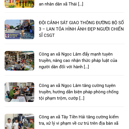
an nhân dân xã Thái […]
ĐỘI CẢNH SÁT GIAO THÔNG ĐƯỜNG BỘ SỐ
3 – LAN TỎA HÌNH ẢNH ĐẸP NGƯỜI CHIẾN
SĨ CSGT
Công an xã Ngọc Lâm đẩy mạnh tuyên
truyền, nâng cao nhận thức pháp luật của
người dân đối với hành […]
Công an xã Ngọc Lâm tăng cường tuyên
truyền, hướng dẫn biện pháp phòng chống
tội phạm trộm, cướp […]
Công an xã Tây Tiền Hải tăng cường kiểm
tra, xử lý vi phạm về cư trú trên địa bàn xã