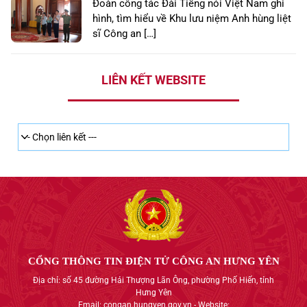
Đoàn công tác Đài Tiếng nói Việt Nam ghi
hình, tìm hiểu về Khu lưu niệm Anh hùng liệt
sĩ Công an […]
LIÊN KẾT WEBSITE
CỔNG THÔNG TIN ĐIỆN TỬ CÔNG AN HƯNG YÊN
Địa chỉ: số 45 đường Hải Thượng Lãn Ông, phường Phố Hiến, tỉnh
Hưng Yên
Email: congan.hungyen.gov.vn - Website: