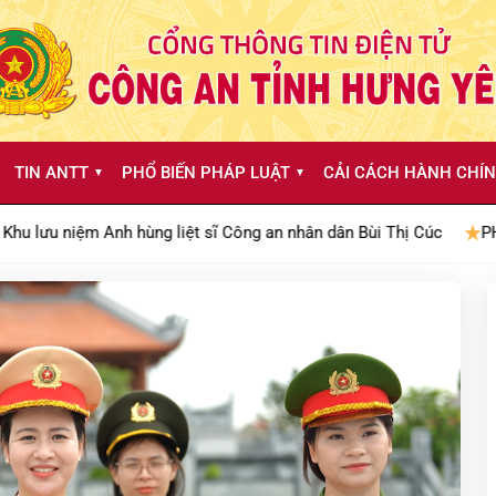
TIN ANTT
PHỔ BIẾN PHÁP LUẬT
CẢI CÁCH HÀNH CHÍN
▼
▼
hùng liệt sĩ Công an nhân dân Bùi Thị Cúc
PHÁT HUY TRUYỀN TH