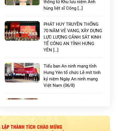
thống từ Khu lưu niệm Anh
hùng liệt sĩ Công […]
PHÁT HUY TRUYỀN THỐNG
70 NĂM VẺ VANG, XÂY DỰNG
LỰC LƯỢNG CẢNH SÁT KINH
TẾ CÔNG AN TỈNH HƯNG
YÊN […]
Tiểu ban An ninh mạng tỉnh
Hưng Yên tổ chức Lễ mít tinh
kỷ niệm Ngày An ninh mạng
PHÁT HUY TRUYỀN THỐNG 70 NĂM VẺ VANG, X
Việt Nam (06/8)
KINH TẾ CÔNG AN TỈNH HƯNG YÊN CHÍNH QUY, TI
Lãnh đạo Công an tỉnh Hưng
Yên chúc mừng thành công
Đại hội đại biểu Giáo hội Phật
giáo Việt Nam […]