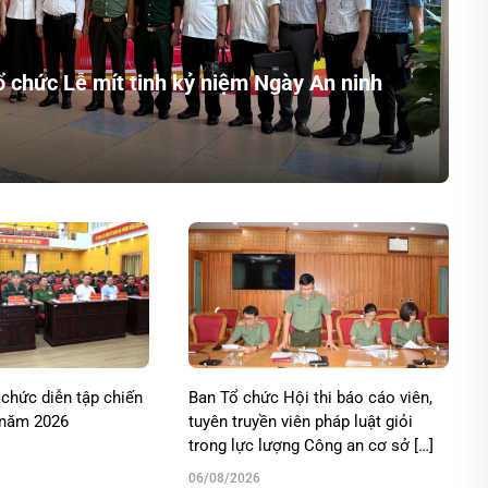
 chức Lễ mít tinh kỷ niệm Ngày An ninh
chức diễn tập chiến
Ban Tổ chức Hội thi báo cáo viên,
 năm 2026
tuyên truyền viên pháp luật giỏi
trong lực lượng Công an cơ sở […]
06/08/2026