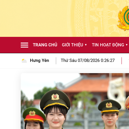
TRANG CHỦ
GIỚI THIỆU
TIN HOẠT ĐỘNG
▼
▼
hức tuyên truyền, lan tỏa giá trị truyền thống từ Khu lưu niệm Anh 
Hưng Yên
Thứ Sáu 07/08/2026 0:26:30