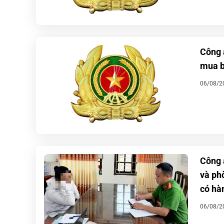
Công 
mua b
06/08/2
Công 
và ph
có hà
06/08/2