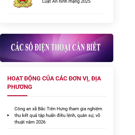
Luật An ninh mạng 2025
Hồ sơ dự thảo Quyết định ban
hành Quy chế bảo vệ bí mật nhà
nước trên địa bàn tỉnh Hưng […]
Một số điểm mới trong thực
hiện các thủ tục hành chính về
cư trú từ ngày 01/7/2026
HOẠT ĐỘNG CỦA CÁC ĐƠN VỊ, ĐỊA
Sửa đổi biểu mức thu phí, lệ phí
PHƯƠNG
đối với việc cấp thẻ ABTC cho
doanh nhân Việt Nam (gồm […]
Công an xã Bắc Tiên Hưng tham gia nghiệm
Nguy cơ vi phạm pháp luật về
thu kết quả tập huấn điều lệnh, quân sự, võ
an ninh mạng đối với doanh
thuật năm 2026
nghiệp, hộ kinh doanh trong
quá […]