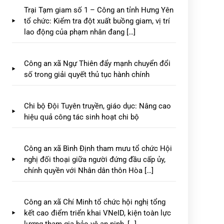
Trại Tạm giam số 1 – Công an tỉnh Hưng Yên
tổ chức: Kiểm tra đột xuất buồng giam, vị trí
Đẩy mạnh triển khai thực hiện
lao động của phạm nhân đang […]
Thông tư số 71/2026/TT-BCA
ngày 25/5/2026 của Bộ Công an
[…]
Công an xã Ngự Thiên đẩy mạnh chuyển đổi
số trong giải quyết thủ tục hành chính
Chi bộ Đội Tuyên truyền, giáo dục: Nâng cao
hiệu quả công tác sinh hoạt chi bộ
Công an xã Bình Định tham mưu tổ chức Hội
nghị đối thoại giữa người đứng đầu cấp ủy,
chính quyền với Nhân dân thôn Hòa […]
Công an xã Chí Minh tổ chức hội nghị tổng
kết cao điểm triển khai VNeID, kiện toàn lực
lượng tham gia bảo vệ an ninh, […]