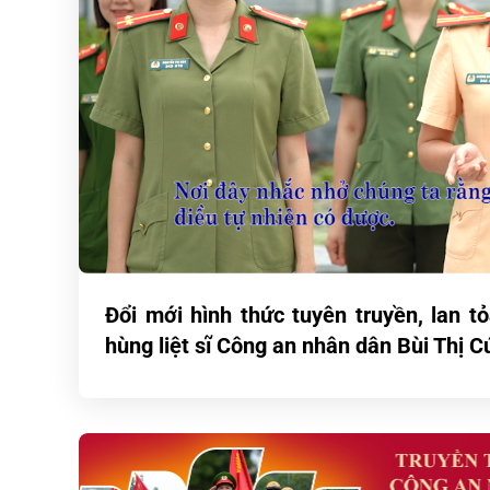
g, bồi
Đổi mới hình thức tuyên truyền, lan t
hùng liệt sĩ Công an nhân dân Bùi Thị C