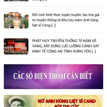
Đổi mới hình thức tuyên truyền, lan tỏa giá
trị truyền thống từ Khu lưu niệm Anh hùng
liệt sĩ Công […]
PHÁT HUY TRUYỀN THỐNG 70 NĂM VẺ
VANG, XÂY DỰNG LỰC LƯỢNG CẢNH SÁT
KINH TẾ CÔNG AN TỈNH HƯNG YÊN […]