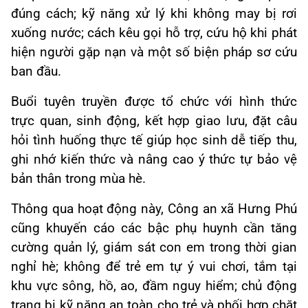
đúng cách; kỹ năng xử lý khi không may bị rơi
xuống nước; cách kêu gọi hỗ trợ, cứu hộ khi phát
hiện người gặp nạn và một số biện pháp sơ cứu
ban đầu.
Buổi tuyên truyền được tổ chức với hình thức
trực quan, sinh động, kết hợp giao lưu, đặt câu
hỏi tình huống thực tế giúp học sinh dễ tiếp thu,
ghi nhớ kiến thức và nâng cao ý thức tự bảo vệ
bản thân trong mùa hè.
Thông qua hoạt động này, Công an xã Hưng Phú
cũng khuyến cáo các bậc phụ huynh cần tăng
cường quản lý, giám sát con em trong thời gian
nghỉ hè; không để trẻ em tự ý vui chơi, tắm tại
khu vực sông, hồ, ao, đầm nguy hiểm; chủ động
trang bị kỹ năng an toàn cho trẻ và phối hợp chặt