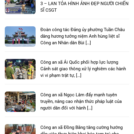
3 – LAN TỎA HÌNH ẢNH ĐẸP NGƯỜI CHIẾN
SĨ CSGT
Đoàn công tác Đảng ủy phường Tuần Châu
dâng hương tưởng niệm Anh hùng liệt sĩ
Công an Nhân dân Bùi […]
Công an xã Ái Quốc phối hợp lực lượng
Cảnh sát giao thông xử lý nghiêm các hành
vi vi phạm trật tự, […]
Công an xã Ngọc Lâm đẩy mạnh tuyên
truyền, nâng cao nhận thức pháp luật của
người dân đối với hành […]
Công an xã Đồng Bằng tăng cường hướng
dẫn việc thực hiện khai báo tạm trú cho