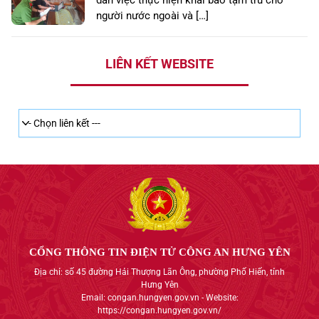
người nước ngoài và […]
LIÊN KẾT WEBSITE
CỔNG THÔNG TIN ĐIỆN TỬ CÔNG AN HƯNG YÊN
Địa chỉ: số 45 đường Hải Thượng Lãn Ông, phường Phố Hiến, tỉnh
Hưng Yên
Email: congan.hungyen.gov.vn - Website:
https://congan.hungyen.gov.vn/