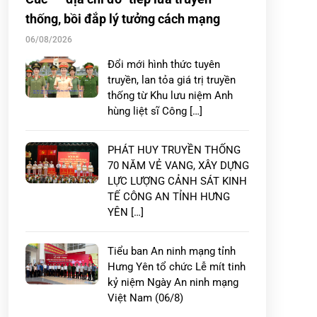
thống, bồi đắp lý tưởng cách mạng
06/08/2026
Đổi mới hình thức tuyên
truyền, lan tỏa giá trị truyền
thống từ Khu lưu niệm Anh
hùng liệt sĩ Công […]
PHÁT HUY TRUYỀN THỐNG
70 NĂM VẺ VANG, XÂY DỰNG
LỰC LƯỢNG CẢNH SÁT KINH
TẾ CÔNG AN TỈNH HƯNG
YÊN […]
Tiểu ban An ninh mạng tỉnh
Hưng Yên tổ chức Lễ mít tinh
kỷ niệm Ngày An ninh mạng
Việt Nam (06/8)