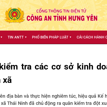
TIN ANTT
PHỔ BIẾN PHÁP LUẬT
CẢI CÁCH HÀNH C
▼
▼
▼
kiểm tra các cơ sở kinh do
n xã
rên địa bàn và thực hiện nghiêm túc, hiệu quả Kế 
xã Thái Ninh đã chủ động ra quân kiểm tra đột xu