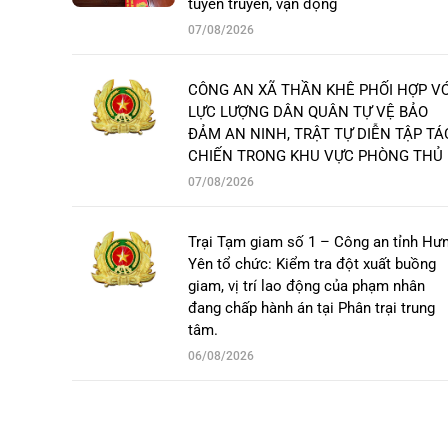
tuyên truyền, vận động
07/08/2026
CÔNG AN XÃ THẦN KHÊ PHỐI HỢP VỚ
LỰC LƯỢNG DÂN QUÂN TỰ VỆ BẢO
ĐẢM AN NINH, TRẬT TỰ DIỄN TẬP TÁ
CHIẾN TRONG KHU VỰC PHÒNG THỦ
07/08/2026
Trại Tạm giam số 1 – Công an tỉnh Hư
Yên tổ chức: Kiểm tra đột xuất buồng
giam, vị trí lao động của phạm nhân
đang chấp hành án tại Phân trại trung
tâm.
06/08/2026