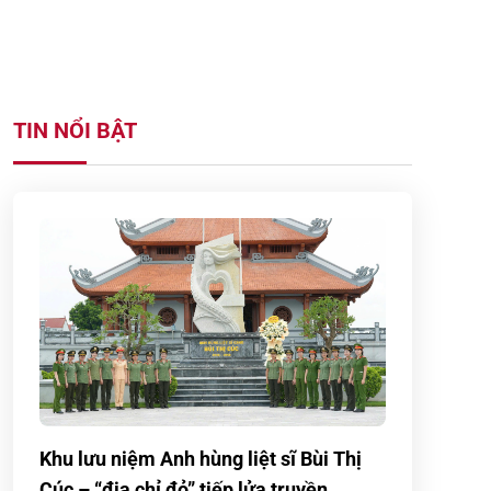
TIN NỔI BẬT
Khu lưu niệm Anh hùng liệt sĩ Bùi Thị
Cúc – “địa chỉ đỏ” tiếp lửa truyền