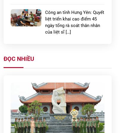
Công an tỉnh Hưng Yên: Quyết
liệt triển khai cao điểm 45
ngày tổng rà soát thân nhân
của liệt sĩ […]
Công dân tự giác giao nộp
súng kíp sau khi được Công
ĐỌC NHIỀU
an xã Nam Đông Hưng tuyên
truyền, vận động
CÔNG AN XÃ THẦN KHÊ
PHỐI HỢP VỚI LỰC LƯỢNG
DÂN QUÂN TỰ VỆ BẢO ĐẢM
AN NINH, TRẬT TỰ DIỄN TẬP
TÁC […]
CÔNG AN XÃ NGỌC LÂM