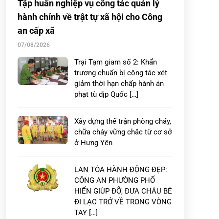
Tập huấn nghiệp vụ công tác quản lý
hành chính về trật tự xã hội cho Công
an cấp xã
07/08/2026
Trại Tạm giam số 2: Khẩn
trương chuẩn bị công tác xét
giảm thời hạn chấp hành án
phạt tù dịp Quốc […]
Xây dựng thế trận phòng cháy,
chữa cháy vững chắc từ cơ sở
ở Hưng Yên
LAN TỎA HÀNH ĐỘNG ĐẸP:
CÔNG AN PHƯỜNG PHỐ
HIẾN GIÚP ĐỠ, ĐƯA CHÁU BÉ
ĐI LẠC TRỞ VỀ TRONG VÒNG
TAY […]