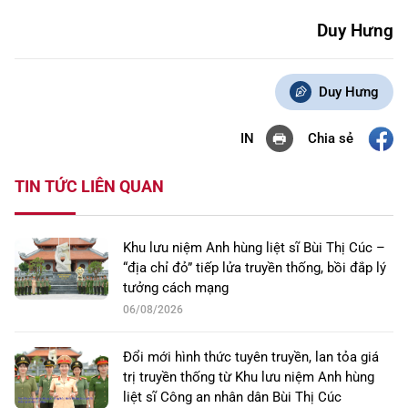
Duy Hưng
Duy Hưng
Chia sẻ
IN
TIN TỨC LIÊN QUAN
Khu lưu niệm Anh hùng liệt sĩ Bùi Thị Cúc –
“địa chỉ đỏ” tiếp lửa truyền thống, bồi đắp lý
tưởng cách mạng
06/08/2026
Đổi mới hình thức tuyên truyền, lan tỏa giá
trị truyền thống từ Khu lưu niệm Anh hùng
liệt sĩ Công an nhân dân Bùi Thị Cúc