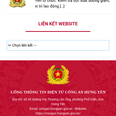
Yên tổ chức: Kiểm tra đột xuất buồng giam,
vị trí lao động […]
LIÊN KẾT WEBSITE
CỔNG THÔNG TIN ĐIỆN TỬ CÔNG AN HƯNG YÊN
Địa chỉ: số 45 đường Hải Thượng Lãn Ông, phường Phố Hiến, tỉnh
Hưng Yên
Email: congan.hungyen.gov.vn - Website:
https://congan.hungyen.gov.vn/