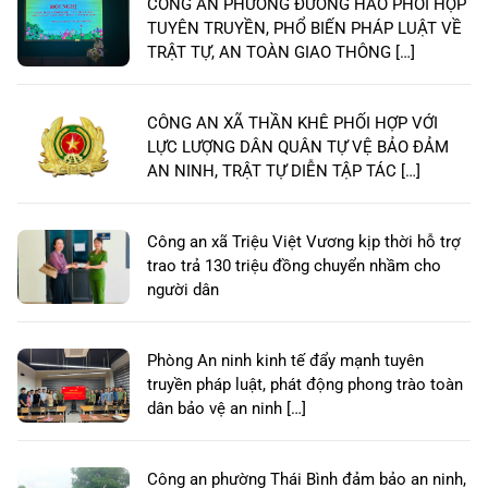
CÔNG AN PHƯỜNG ĐƯỜNG HÀO PHỐI HỢP
TUYÊN TRUYỀN, PHỔ BIẾN PHÁP LUẬT VỀ
TRẬT TỰ, AN TOÀN GIAO THÔNG […]
CÔNG AN XÃ THẦN KHÊ PHỐI HỢP VỚI
LỰC LƯỢNG DÂN QUÂN TỰ VỆ BẢO ĐẢM
AN NINH, TRẬT TỰ DIỄN TẬP TÁC […]
Công an xã Triệu Việt Vương kịp thời hỗ trợ
trao trả 130 triệu đồng chuyển nhầm cho
người dân
Phòng An ninh kinh tế đẩy mạnh tuyên
truyền pháp luật, phát động phong trào toàn
dân bảo vệ an ninh […]
Công an phường Thái Bình đảm bảo an ninh,