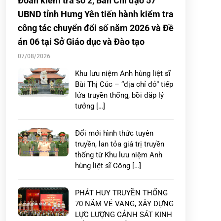
Đoàn kiểm tra số 2, Ban Chỉ đạo 57
UBND tỉnh Hưng Yên tiến hành kiểm tra
công tác chuyển đổi số năm 2026 và Đề
án 06 tại Sở Giáo dục và Đào tạo
07/08/2026
Khu lưu niệm Anh hùng liệt sĩ
Bùi Thị Cúc – “địa chỉ đỏ” tiếp
lửa truyền thống, bồi đắp lý
tưởng […]
Đổi mới hình thức tuyên
truyền, lan tỏa giá trị truyền
thống từ Khu lưu niệm Anh
hùng liệt sĩ Công […]
PHÁT HUY TRUYỀN THỐNG
70 NĂM VẺ VANG, XÂY DỰNG
LỰC LƯỢNG CẢNH SÁT KINH