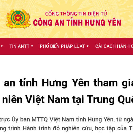
TIN ANTT
PHỔ BIẾN PHÁP LUẬT
CẢI CÁCH HÀNH C
▼
▼
▼
 an tỉnh Hưng Yên tham gia
 niên Việt Nam tại Trung Qu
rực Ủy ban MTTQ Việt Nam tỉnh Hưng Yên, từ ngà
g trình Hành trình đỏ nghiên cứu, học tập của T