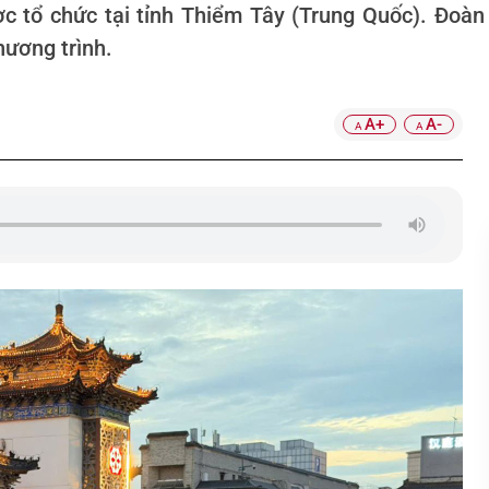
ược tổ chức tại tỉnh Thiểm Tây (Trung Quốc). Đoà
hương trình.
A+
A-
A
A