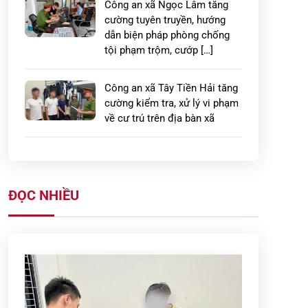
Công an xã Ngọc Lâm tăng
cường tuyên truyền, hướng
dẫn biện pháp phòng chống
tội phạm trộm, cướp […]
Công an xã Tây Tiền Hải tăng
cường kiểm tra, xử lý vi phạm
về cư trú trên địa bàn xã
Phòng An ninh kinh tế đẩy
mạnh tuyên truyền pháp luật,
phát động phong trào toàn
ĐỌC NHIỀU
dân bảo vệ an ninh […]
Công an xã Phạm Ngũ Lão
phối hợp Phòng Cảnh sát giao
thông tuần tra, kiểm soát, xử
lý vi phạm trật […]