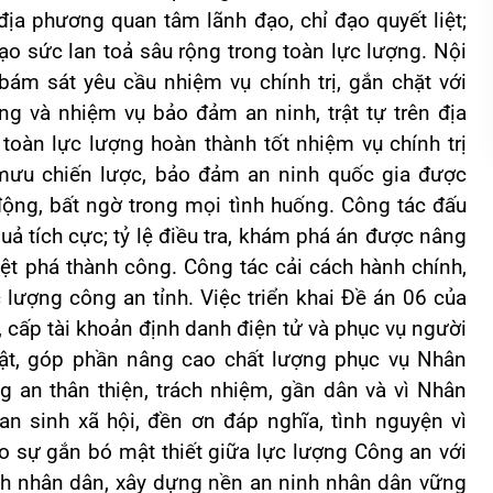
địa phương quan tâm lãnh đạo, chỉ đạo quyết liệt;
ạo sức lan toả sâu rộng trong toàn lực lượng. Nội
bám sát yêu cầu nhiệm vụ chính trị, gắn chặt với
g và nhiệm vụ bảo đảm an ninh, trật tự trên địa
 toàn lực lượng hoàn thành tốt nhiệm vụ chính trị
 mưu chiến lược, bảo đảm an ninh quốc gia được
động, bất ngờ trong mọi tình huống. Công tác đấu
uả tích cực; tỷ lệ điều tra, khám phá án được nâng
iệt phá thành công. Công tác cải cách hành chính,
 lượng công an tỉnh. Việc triển khai Đề án 06 của
, cấp tài khoản định danh điện tử và phục vụ người
bật, góp phần nâng cao chất lượng phục vụ Nhân
g an thân thiện, trách nhiệm, gần dân và vì Nhân
n sinh xã hội, đền ơn đáp nghĩa, tình nguyện vì
ạo sự gắn bó mật thiết giữa lực lượng Công an với
nh nhân dân, xây dựng nền an ninh nhân dân vững