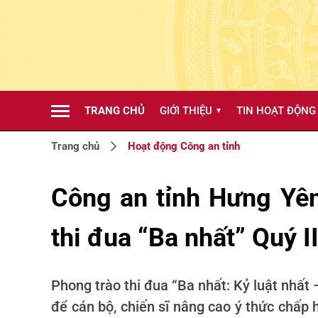
TRANG CHỦ
GIỚI THIỆU
TIN HOẠT ĐỘNG
▼
Trang chủ
Hoạt động Công an tỉnh
Công an tỉnh Hưng Yên
thi đua “Ba nhất” Quý 
Phong trào thi đua “Ba nhất: Kỷ luật nhất
để cán bộ, chiến sĩ nâng cao ý thức chấp 