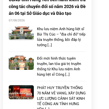
công tác chuyển đổi số năm 2026 và Đề
án 06 tại Sở Giáo dục và Đào tạo
07/08/2026
Khu lưu niệm Anh hùng liệt sĩ
Bùi Thị Cúc – “địa chỉ đỏ” tiếp
lửa truyền thống, bồi đắp lý
tưởng […]
Đổi mới hình thức tuyên
truyền, lan tỏa giá trị truyền
thống từ Khu lưu niệm Anh
hùng liệt sĩ Công […]
PHÁT HUY TRUYỀN THỐNG
70 NĂM VẺ VANG, XÂY DỰNG
LỰC LƯỢNG CẢNH SÁT KINH
TẾ CÔNG AN TỈNH HƯNG