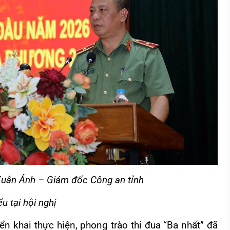
Xuân Ánh – Giám đốc Công an tỉnh
ểu tại hội nghị
hai thực hiện, phong trào thi đua “Ba nhất” đã