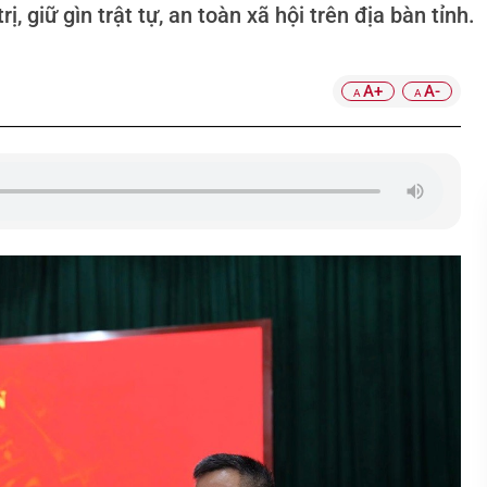
, giữ gìn trật tự, an toàn xã hội trên địa bàn tỉnh.
A+
A-
A
A