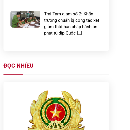
Trại Tạm giam số 2: Khẩn
trương chuẩn bị công tác xét
giảm thời hạn chấp hành án
phạt tù dịp Quốc […]
Xây dựng thế trận phòng cháy,
chữa cháy vững chắc từ cơ sở
ở Hưng Yên
ĐỌC NHIỀU
LAN TỎA HÀNH ĐỘNG ĐẸP:
CÔNG AN PHƯỜNG PHỐ
HIẾN GIÚP ĐỠ, ĐƯA CHÁU BÉ
ĐI LẠC TRỞ VỀ TRONG VÒNG
TAY […]
Công an tỉnh Hưng Yên: Quyết
liệt triển khai cao điểm 45