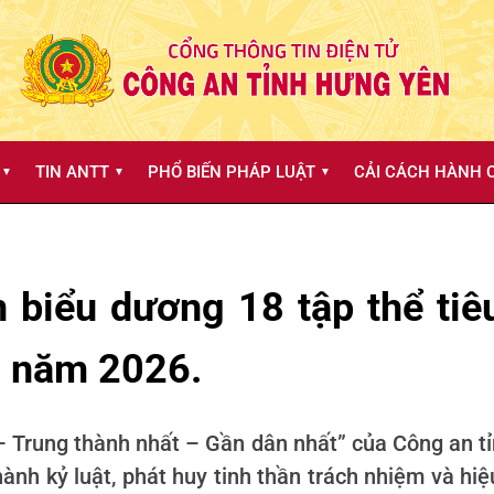
TIN ANTT
PHỔ BIẾN PHÁP LUẬT
CẢI CÁCH HÀNH C
▼
▼
▼
 biểu dương 18 tập thể tiêu
II năm 2026.
 – Trung thành nhất – Gần dân nhất” của Công an t
hành kỷ luật, phát huy tinh thần trách nhiệm và hi