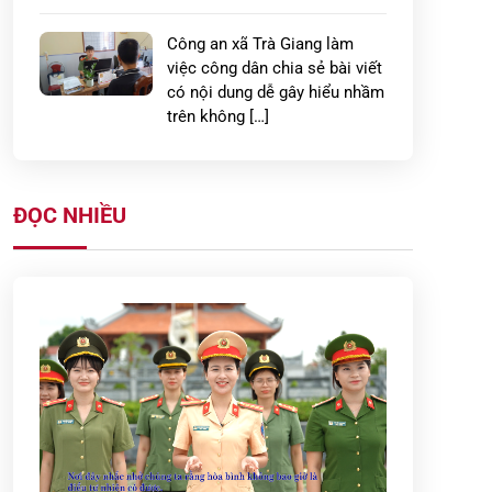
Công an xã Trà Giang làm
việc công dân chia sẻ bài viết
có nội dung dễ gây hiểu nhầm
trên không […]
Công an xã Thái Ninh ra quân
giải tỏa hành lang an toàn
ĐỌC NHIỀU
giao thông và triển khai ký
cam kết chấp […]
Công an xã Đoàn Đào phối
hợp làm sạch dữ liệu đất đai,
góp phần xây dựng chính
quyền số
Nâng cao cảnh giác và các
giải pháp phòng, chống tội
phạm xâm hại tình dục đối với