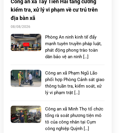
Công an xã Tây Tiền Hải tăng cường
kiểm tra, xử lý vi phạm về cư trú trên
địa bàn xã
08/08/2026
Phòng An ninh kinh tế đẩy
mạnh tuyên truyền pháp luật,
phát động phong trào toàn
dân bảo vệ an ninh […]
Công an xã Phạm Ngũ Lão
phối hợp Phòng Cảnh sát giao
thông tuần tra, kiểm soát, xử
lý vi phạm trật […]
Công an xã Minh Thọ tổ chức
tổng rà soát phương tiện mô
tô của công nhân tại Cụm
công nghiệp Quỳnh […]