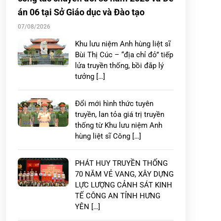
án 06 tại Sở Giáo dục và Đào tạo
07/08/2026
Khu lưu niệm Anh hùng liệt sĩ
Bùi Thị Cúc – “địa chỉ đỏ” tiếp
lửa truyền thống, bồi đắp lý
tưởng […]
Đổi mới hình thức tuyên
truyền, lan tỏa giá trị truyền
thống từ Khu lưu niệm Anh
hùng liệt sĩ Công […]
PHÁT HUY TRUYỀN THỐNG
70 NĂM VẺ VANG, XÂY DỰNG
LỰC LƯỢNG CẢNH SÁT KINH
TẾ CÔNG AN TỈNH HƯNG
YÊN […]