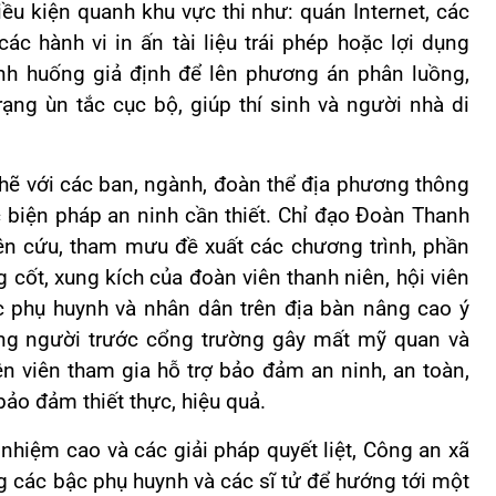
ều kiện quanh khu vực thi như: quán Internet, các
c hành vi in ấn tài liệu trái phép hoặc lợi dụng
ình huống giả định để lên phương án phân luồng,
trạng ùn tắc cục bộ, giúp thí sinh và người nhà di
ẽ với các ban, ngành, đoàn thể địa phương thông
c biện pháp an ninh cần thiết.
Chỉ đạo Đoàn Thanh
ên cứu, tham mưu đề xuất các chương trình, phần
g cốt, xung kích của đoàn viên thanh niên, hội viên
c phụ huynh và nhân dân trên địa bàn nâng cao ý
ông người trước cổng trường gây mất mỹ quan và
ện viên tham gia hỗ trợ bảo đảm an ninh, an toàn,
bảo đảm thiết thực, hiệu quả.
hiệm cao và các giải pháp quyết liệt, Công an xã
 các bậc phụ huynh và các sĩ tử để hướng tới một