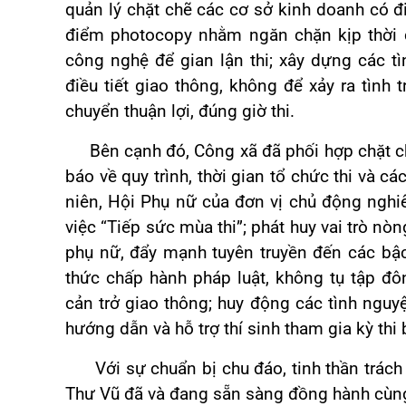
quản lý chặt chẽ các cơ sở kinh doanh có đi
điểm photocopy nhằm ngăn chặn kịp thời cá
công nghệ để gian lận thi; xây dựng các t
điều tiết giao thông, không để xảy ra tình 
chuyển thuận lợi, đúng giờ thi.
Bên cạnh đó, Công xã đã phối hợp chặt ch
báo về quy trình, thời gian tổ chức thi và cá
niên, Hội Phụ nữ của đơn vị chủ động nghi
việc “Tiếp sức mùa thi”; phát huy vai trò nòn
phụ nữ, đẩy mạnh tuyên truyền đến các bậ
thức chấp hành pháp luật, không tụ tập đ
cản trở giao thông; huy động các tình nguy
hướng dẫn và hỗ trợ thí sinh tham gia kỳ thi 
Với sự chuẩn bị chu đáo, tinh thần trách n
Thư Vũ đã và đang sẵn sàng đồng hành cùng