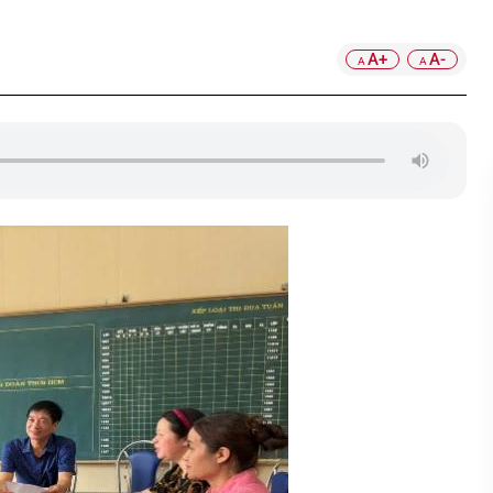
A+
A-
A
A