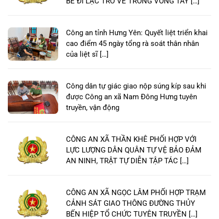
BÉ ĐI LẠC TRỞ VỀ TRONG VÒNG TAY […]
Công an tỉnh Hưng Yên: Quyết liệt triển khai
cao điểm 45 ngày tổng rà soát thân nhân
của liệt sĩ […]
Công dân tự giác giao nộp súng kíp sau khi
được Công an xã Nam Đông Hưng tuyên
truyền, vận động
CÔNG AN XÃ THẦN KHÊ PHỐI HỢP VỚI
LỰC LƯỢNG DÂN QUÂN TỰ VỆ BẢO ĐẢM
AN NINH, TRẬT TỰ DIỄN TẬP TÁC […]
CÔNG AN XÃ NGỌC LÂM PHỐI HỢP TRẠM
CẢNH SÁT GIAO THÔNG ĐƯỜNG THỦY
BẾN HIỆP TỔ CHỨC TUYÊN TRUYỀN […]