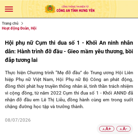
Trang chủ
Hoạt động Đoàn, Hội
Hội phụ nữ Cụm thi dua số 1 - Khối An ninh nhân
dân: Hành trình đỡ đầu - Gieo mầm yêu thương, bồi
đắp tương lai
Thực hiện Chương trình “Mẹ đỡ đầu” do Trung ương Hội Liên
hiệp Phụ nữ Việt Nam, Hội Phụ nữ Bộ Công an phát động,
đồng thời phát huy truyền thống nhân ái, tinh thần trách nhiệm
vì cộng đồng, từ năm 2022 Cụm thi đua số 1 - Khối ANND đã
nhận đỡ đầu em Lê Thị Liễu, đồng hành cùng em trong suốt
chặng đường học tập và trưởng thành.
08/07/2026
A+
A-
A
A