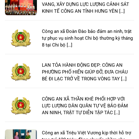
VANG, XÂY DỰNG LỰC LƯỢNG CẢNH SÁT
KINH TẾ CÔNG AN TỈNH HƯNG YÊN […]
Công an xã Đoàn Đào bảo đảm an ninh, trật
tự phục vụ sinh hoạt Chi bộ thường kỳ tháng
8 tại Chi bộ […]
LAN TỎA HÀNH ĐỘNG ĐẸP: CÔNG AN
PHƯỜNG PHỐ HIẾN GIÚP ĐỠ, ĐƯA CHÁU
BÉ ĐI LẠC TRỞ VỀ TRONG VÒNG TAY […]
CÔNG AN XÃ THẦN KHÊ PHỐI HỢP VỚI
LỰC LƯỢNG DÂN QUÂN TỰ VỆ BẢO ĐẢM
AN NINH, TRẬT TỰ DIỄN TẬP TÁC […]
Công an xã Triệu Việt Vương kịp thời hỗ trợ