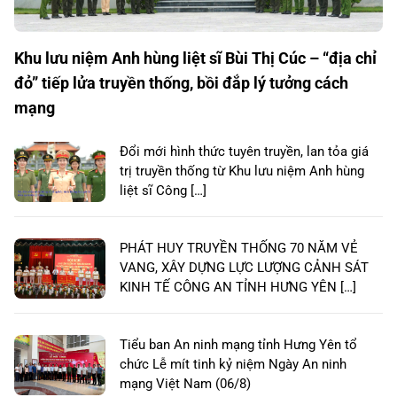
Khu lưu niệm Anh hùng liệt sĩ Bùi Thị Cúc – “địa chỉ
đỏ” tiếp lửa truyền thống, bồi đắp lý tưởng cách
mạng
Đổi mới hình thức tuyên truyền, lan tỏa giá
trị truyền thống từ Khu lưu niệm Anh hùng
liệt sĩ Công […]
PHÁT HUY TRUYỀN THỐNG 70 NĂM VẺ
VANG, XÂY DỰNG LỰC LƯỢNG CẢNH SÁT
KINH TẾ CÔNG AN TỈNH HƯNG YÊN […]
Tiểu ban An ninh mạng tỉnh Hưng Yên tổ
chức Lễ mít tinh kỷ niệm Ngày An ninh
mạng Việt Nam (06/8)