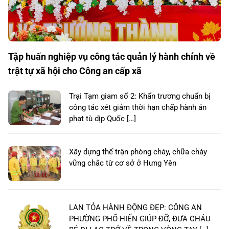
Tập huấn nghiệp vụ công tác quản lý hành chính về
trật tự xã hội cho Công an cấp xã
Trại Tạm giam số 2: Khẩn trương chuẩn bị
công tác xét giảm thời hạn chấp hành án
phạt tù dịp Quốc […]
Xây dựng thế trận phòng cháy, chữa cháy
vững chắc từ cơ sở ở Hưng Yên
LAN TỎA HÀNH ĐỘNG ĐẸP: CÔNG AN
PHƯỜNG PHỐ HIẾN GIÚP ĐỠ, ĐƯA CHÁU