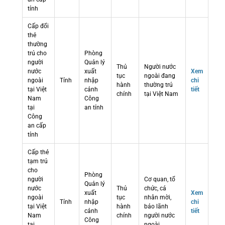
tỉnh
Cấp đổi
thẻ
thường
trú cho
Phòng
người
Quản lý
Thủ
Người nước
nước
xuất
Xem
tục
ngoài đang
ngoài
Tỉnh
nhập
chi
hành
thường trú
tại Việt
cảnh
tiết
chính
tại Việt Nam
Nam
Công
tại
an tỉnh
Công
an cấp
tỉnh
Cấp thẻ
tạm trú
cho
Phòng
người
Cơ quan, tổ
Quản lý
nước
Thủ
chức, cá
xuất
Xem
ngoài
tục
nhân mời,
Tỉnh
nhập
chi
tại Việt
hành
bảo lãnh
cảnh
tiết
Nam
chính
người nước
Công
tại
ngoài