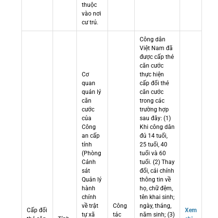
thuộc
vào nơi
cư trú.
Công dân
Việt Nam đã
được cấp thẻ
căn cước
Cơ
thực hiện
quan
cấp đổi thẻ
quản lý
căn cước
căn
trong các
cước
trường hợp
của
sau đây: (1)
Công
Khi công dân
an cấp
đủ 14 tuổi,
tỉnh
25 tuổi, 40
(Phòng
tuổi và 60
Cảnh
tuổi. (2) Thay
sát
đổi, cải chính
Quản lý
thông tin về
hành
họ, chữ đệm,
chính
tên khai sinh;
về trật
Công
ngày, tháng,
Cấp đổi
Xem
tự xã
tác
năm sinh; (3)