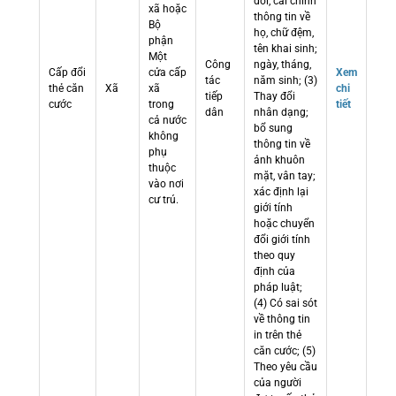
đổi, cải chính
xã hoặc
thông tin về
Bộ
họ, chữ đệm,
phận
tên khai sinh;
Một
Công
ngày, tháng,
Cấp đổi
cửa cấp
Xem
tác
năm sinh; (3)
thẻ căn
Xã
xã
chi
tiếp
Thay đổi
cước
trong
tiết
dân
nhân dạng;
cả nước
bổ sung
không
thông tin về
phụ
ảnh khuôn
thuộc
mặt, vân tay;
vào nơi
xác định lại
cư trú.
giới tính
hoặc chuyển
đổi giới tính
theo quy
định của
pháp luật;
(4) Có sai sót
về thông tin
in trên thẻ
căn cước; (5)
Theo yêu cầu
của người