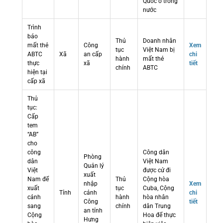
Quốc ở trong
nước
Trình
báo
Thủ
Doanh nhân
mất thẻ
Công
Xem
tục
Việt Nam bị
ABTC
Xã
an cấp
chi
hành
mất thẻ
thực
xã
tiết
chính
ABTC
hiện tại
cấp xã
Thủ
tục:
Cấp
tem
“AB”
cho
công
Công dân
Phòng
dân
Việt Nam
Quản lý
Việt
được cử đi
xuất
Nam để
Thủ
Cộng hòa
nhập
Xem
xuất
tục
Cuba, Cộng
Tỉnh
cảnh
chi
cảnh
hành
hòa nhân
Công
tiết
sang
chính
dân Trung
an tỉnh
Cộng
Hoa để thực
Hưng