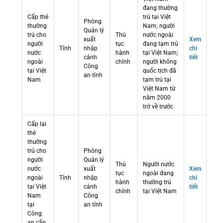
đang thường
Cấp thẻ
trú tại Việt
Phòng
thường
Nam; người
Quản lý
trú cho
Thủ
nước ngoài
xuất
Xem
người
tục
đang tạm trú
Tỉnh
nhập
chi
nước
hành
tại Việt Nam;
cảnh
tiết
ngoài
chính
người không
Công
tại Việt
quốc tịch đã
an tỉnh
Nam
tạm trú tại
Việt Nam từ
năm 2000
trở về trước
Cấp lại
thẻ
thường
trú cho
Phòng
người
Quản lý
Thủ
Người nước
nước
xuất
Xem
tục
ngoài đang
ngoài
Tỉnh
nhập
chi
hành
thường trú
tại Việt
cảnh
tiết
chính
tại Việt Nam
Nam
Công
tại
an tỉnh
Công
an cấp