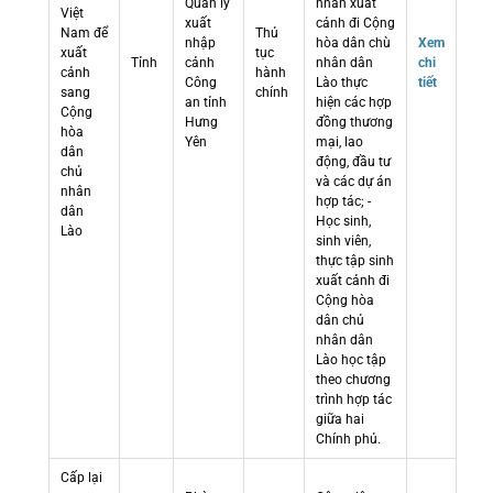
Quản lý
nhân xuất
Việt
xuất
cảnh đi Cộng
Nam để
Thủ
nhập
hòa dân chù
Xem
xuất
tục
Tỉnh
cảnh
nhân dân
chi
cảnh
hành
Công
Lào thực
tiết
sang
chính
an tỉnh
hiện các hợp
Cộng
Hưng
đồng thương
hòa
Yên
mại, lao
dân
động, đầu tư
chủ
và các dự án
nhân
hợp tác; -
dân
Học sinh,
Lào
sinh viên,
thực tập sinh
xuất cảnh đi
Cộng hòa
dân chủ
nhân dân
Lào học tập
theo chương
trình hợp tác
giữa hai
Chính phủ.
Cấp lại