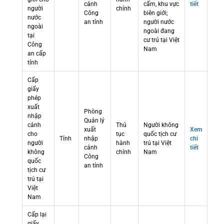
cảnh
cấm, khu vực
tiết
người
chính
Công
biên giới;
nước
an tỉnh
người nước
ngoài
ngoài đang
tại
cư trú tại Việt
Công
Nam
an cấp
tỉnh
Cấp
giấy
phép
xuất
Phòng
nhập
Quản lý
cảnh
Thủ
Người không
xuất
Xem
cho
tục
quốc tịch cư
Tỉnh
nhập
chi
người
hành
trú tại Việt
cảnh
tiết
không
chính
Nam
Công
quốc
an tỉnh
tịch cư
trú tại
Việt
Nam
Cấp lại
giấy