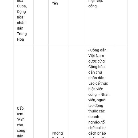
hòa
hiện việc
Yên
Cuba,
công
Cộng
hòa
nhân
dân
Trung
Hoa
- Công dân
Việt Nam
được cử đi
Cộng hòa
dân chủ
nhân dân
Lào để thực
hiện việc
công; - Nhân
viên, người
lao động
Cấp
thuộc các
tem
doanh
“AB”
nghiệp, tổ
cho
chức có tư
công
Phòng
cách pháp
dân