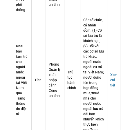
phổ
an tỉnh
thông
Các tổ chức,
cá nhân
gồm: (1) Cơ
sở lưu trú là
khách sạn,
Khai
(2) Đối với
báo
các cơ sở lưu
tạm trú
trú khác;
cho
người nước
Phòng
người
ngoài cư trú
Quản lý
nước
Thủ
tại Việt Nam;
xuất
Xem
ngoài
tục
người đứng
Tỉnh
nhập
chi
tại Việt
hành
tên trong
cảnh
tiết
Nam
chính
hợp đồng
Công
qua
mua/thuê
an tỉnh
Trang
nhà cho
thông
người nước
tin điện
ngoài lưu trú
tử
dài hạn
khuyến khích
thực hiện
qua Trang