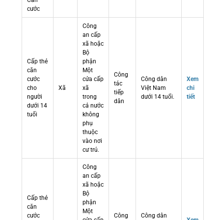
Căn
cước
Công
an cấp
xã hoặc
Bộ
Cấp thẻ
phận
căn
Một
Công
cước
cửa cấp
Công dân
Xem
tác
cho
Xã
xã
Việt Nam
chi
tiếp
người
trong
dưới 14 tuổi.
tiết
dân
dưới 14
cả nước
tuổi
không
phụ
thuộc
vào nơi
cư trú.
Công
an cấp
xã hoặc
Bộ
Cấp thẻ
phận
căn
Một
cước
Công
Công dân