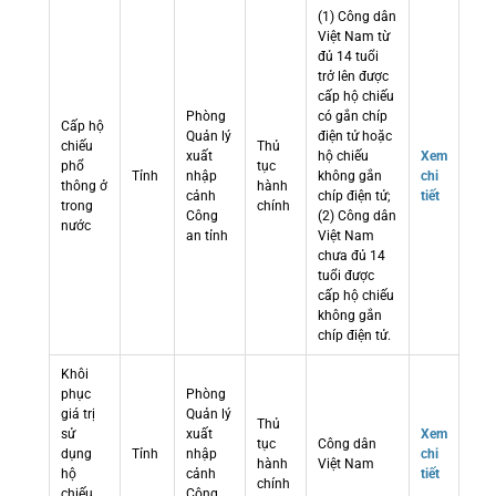
(1) Công dân
Việt Nam từ
đủ 14 tuổi
trở lên được
cấp hộ chiếu
Phòng
có gắn chíp
Cấp hộ
Quản lý
điện tử hoặc
chiếu
Thủ
xuất
hộ chiếu
Xem
phổ
tục
Tỉnh
nhập
không gắn
chi
thông ở
hành
cảnh
chíp điện tử;
tiết
trong
chính
Công
(2) Công dân
nước
an tỉnh
Việt Nam
chưa đủ 14
tuổi được
cấp hộ chiếu
không gắn
chíp điện tử.
Khôi
phục
Phòng
giá trị
Quản lý
Thủ
sử
xuất
Xem
tục
Công dân
dụng
Tỉnh
nhập
chi
hành
Việt Nam
hộ
cảnh
tiết
chính
chiếu
Công