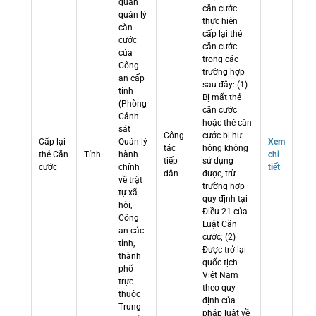
quan
căn cước
quản lý
thực hiện
căn
cấp lại thẻ
cước
căn cước
của
trong các
Công
trường hợp
an cấp
sau đây: (1)
tỉnh
Bị mất thẻ
(Phòng
căn cước
Cảnh
hoặc thẻ căn
sát
Công
cước bị hư
Cấp lại
Quản lý
Xem
tác
hỏng không
thẻ Căn
Tỉnh
hành
chi
tiếp
sử dụng
cước
chính
tiết
dân
được, trừ
về trật
trường hợp
tự xã
quy định tại
hội,
Điều 21 của
Công
Luật Căn
an các
cước; (2)
tỉnh,
Được trở lại
thành
quốc tịch
phố
Việt Nam
trực
theo quy
thuộc
định của
Trung
pháp luật về