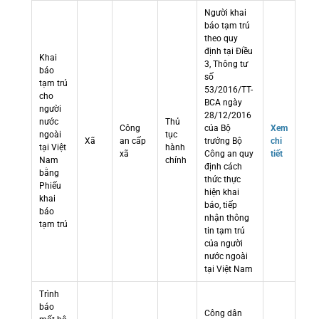
Người khai
báo tạm trú
theo quy
định tại Điều
Khai
3, Thông tư
báo
số
tạm trú
53/2016/TT-
cho
BCA ngày
người
28/12/2016
nước
Thủ
Công
của Bộ
Xem
ngoài
tục
Xã
an cấp
trưởng Bộ
chi
tại Việt
hành
xã
Công an quy
tiết
Nam
chính
định cách
bằng
thức thực
Phiếu
hiện khai
khai
báo, tiếp
báo
nhận thông
tạm trú
tin tạm trú
của người
nước ngoài
tại Việt Nam
Trình
báo
Công dân