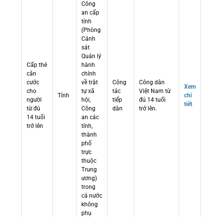
Công
an cấp
tỉnh
(Phòng
Cảnh
sát
Quản lý
Cấp thẻ
hành
căn
chính
cước
về trật
Công
Công dân
Xem
cho
tự xã
tác
Việt Nam từ
Tỉnh
chi
người
hội,
tiếp
đủ 14 tuổi
tiết
từ đủ
Công
dân
trở lên.
14 tuổi
an các
trở lên
tỉnh,
thành
phố
trực
thuộc
Trung
ương)
trong
cả nước
không
phụ