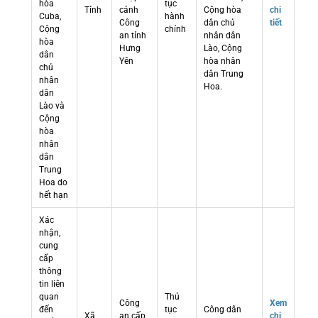
hòa
tục
Tỉnh
cảnh
Cộng hòa
chi
Cuba,
hành
Công
dân chủ
tiết
Cộng
chính
an tỉnh
nhân dân
hòa
Hưng
Lào, Cộng
dân
Yên
hòa nhân
chủ
dân Trung
nhân
Hoa.
dân
Lào và
Cộng
hòa
nhân
dân
Trung
Hoa do
hết hạn
Xác
nhận,
cung
cấp
thông
tin liên
quan
Thủ
Công
Xem
đến
tục
Công dân
Xã
an cấp
chi