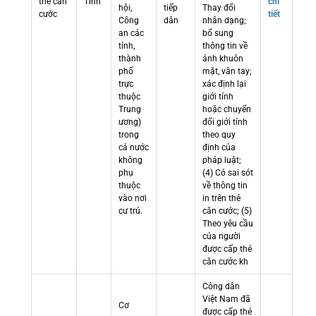
thẻ căn
Tỉnh
chi
hội,
tiếp
Thay đổi
cước
tiết
Công
dân
nhân dạng;
an các
bổ sung
tỉnh,
thông tin về
thành
ảnh khuôn
phố
mặt, vân tay;
trực
xác định lại
thuộc
giới tính
Trung
hoặc chuyển
ương)
đổi giới tính
trong
theo quy
cả nước
định của
không
pháp luật;
phụ
(4) Có sai sót
thuộc
về thông tin
vào nơi
in trên thẻ
cư trú.
căn cước; (5)
Theo yêu cầu
của người
được cấp thẻ
căn cước kh
Công dân
Việt Nam đã
Cơ
được cấp thẻ