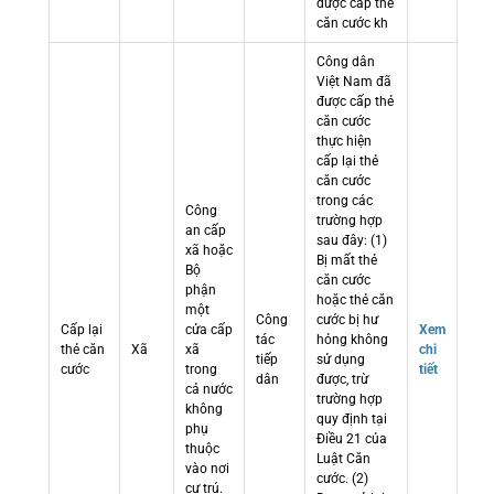
được cấp thẻ
căn cước kh
Công dân
Việt Nam đã
được cấp thẻ
căn cước
thực hiện
cấp lại thẻ
căn cước
trong các
Công
trường hợp
an cấp
sau đây: (1)
xã hoặc
Bị mất thẻ
Bộ
căn cước
phận
hoặc thẻ căn
một
Công
cước bị hư
Cấp lại
cửa cấp
Xem
tác
hỏng không
thẻ căn
Xã
xã
chi
tiếp
sử dụng
cước
trong
tiết
dân
được, trừ
cả nước
trường hợp
không
quy định tại
phụ
Điều 21 của
thuộc
Luật Căn
vào nơi
cước. (2)
cư trú.