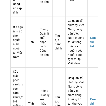
an tỉnh
Công
an cấp
tỉnh
Cơ quan, tổ
chức tại Việt
Gia hạn
Phòng
Nam; công
tạm trú
Quản lý
dân Việt
cho
Thủ
xuất
Nam thường
Xem
người
tục
Tỉnh
nhập
trú ở trong
chi
nước
hành
cảnh
nước và
tiết
ngoài
chính
Công
người nước
tại Việt
an tỉnh
ngoài đang
Nam
tạm trú tại
Việt Nam
Cấp
giấy
Cơ quan, tổ
phép
chức tại Việt
vào khu
Nam; công
vực
Phòng
dân Việt
cấm,
Quản lý
Nam đang
khu vực
Thủ
xuất
thường trú
Xem
biên
tục
Tỉnh
nhập
tại khu vực
chi
giới cho
hành