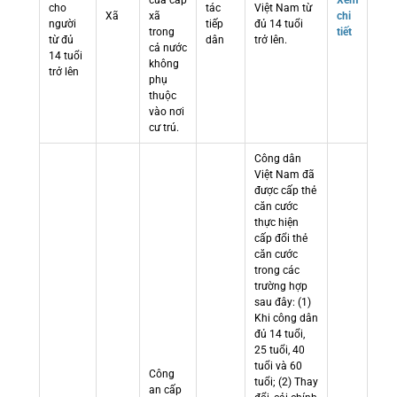
cửa cấp
Xem
cho
tác
Việt Nam từ
Xã
xã
chi
người
tiếp
đủ 14 tuổi
trong
tiết
từ đủ
dân
trở lên.
cả nước
14 tuổi
không
trở lên
phụ
thuộc
vào nơi
cư trú.
Công dân
Việt Nam đã
được cấp thẻ
căn cước
thực hiện
cấp đổi thẻ
căn cước
trong các
trường hợp
sau đây: (1)
Khi công dân
đủ 14 tuổi,
25 tuổi, 40
tuổi và 60
Công
tuổi; (2) Thay
an cấp