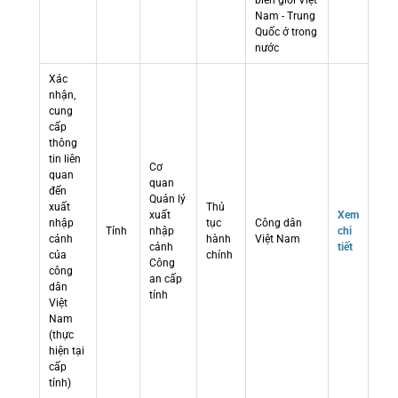
biên giới Việt
Nam - Trung
Quốc ở trong
nước
Xác
nhận,
cung
cấp
thông
tin liên
Cơ
quan
quan
đến
Quản lý
xuất
Thủ
xuất
Xem
nhập
tục
Công dân
Tỉnh
nhập
chi
cảnh
hành
Việt Nam
cảnh
tiết
của
chính
Công
công
an cấp
dân
tỉnh
Việt
Nam
(thực
hiện tại
cấp
tỉnh)