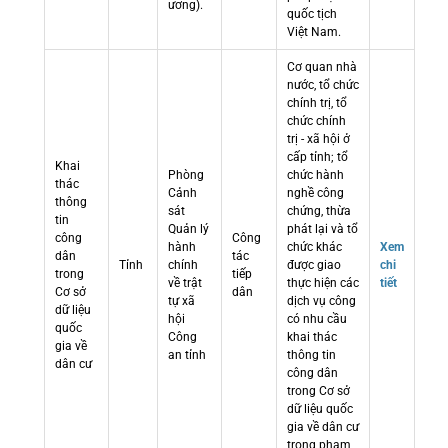
ương).
quốc tịch
Việt Nam.
Cơ quan nhà
nước, tổ chức
chính trị, tổ
chức chính
trị - xã hội ở
cấp tỉnh; tổ
Khai
Phòng
chức hành
thác
Cảnh
nghề công
thông
sát
chứng, thừa
tin
Quản lý
phát lại và tổ
công
Công
hành
chức khác
Xem
dân
tác
Tỉnh
chính
được giao
chi
trong
tiếp
về trật
thực hiện các
tiết
Cơ sở
dân
tự xã
dịch vụ công
dữ liệu
hội
có nhu cầu
quốc
Công
khai thác
gia về
an tỉnh
thông tin
dân cư
công dân
trong Cơ sở
dữ liệu quốc
gia về dân cư
trong phạm