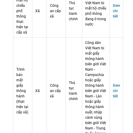
mất hộ
Thủ
Việt Nam bị
chiếu
Công
Xem
tục
mất hộ chiếu
phổ
Xã
an cấp
chi
hành
phổ thông
thông
xã
tiết
chính
đang ở trong
thực
nước
hiện tại
cấp xã
Công dân
Việt Nam bị
mất giấy
thông hành
biên giới Việt
Trình
Nam -
báo
Campuchia
mất
hoặc giấy
Thủ
giấy
Công
thông hành
Xem
tục
thông
Xã
an cấp
biên giới Việt
chi
hành
hành
xã
Nam - Lào
tiết
chính
(thực
hoặc giấy
hiện tại
thông hành
cấp xã)
xuất, nhập
cảnh vùng
biên giới Việt
Nam - Trung