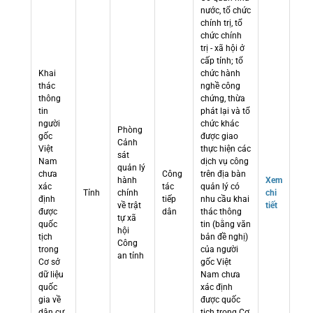
nước, tổ chức
chính trị, tổ
chức chính
trị - xã hội ở
cấp tỉnh; tổ
Khai
chức hành
thác
nghề công
thông
chứng, thừa
tin
phát lại và tổ
người
chức khác
Phòng
gốc
được giao
Cảnh
Việt
thực hiện các
sát
Nam
dịch vụ công
quản lý
chưa
Công
trên địa bàn
hành
Xem
xác
tác
quản lý có
Tỉnh
chính
chi
định
tiếp
nhu cầu khai
về trật
tiết
được
dân
thác thông
tự xã
quốc
tin (bằng văn
hội
tịch
bản đề nghị)
Công
trong
của người
an tỉnh
Cơ sở
gốc Việt
dữ liệu
Nam chưa
quốc
xác định
gia về
được quốc
dân cư
tịch trong Cơ