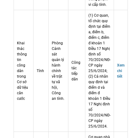
vi cấp tỉnh.
(1) Cơ quan,
tổ chức quy
định tại điểm
a, điểm b,
điểm c, điểm
Khai
Phòng
đ khoản 1
thác
Cảnh
Điều 17 Nghị
thông
sát
định số
tin
quản lý
70/2024/NĐ-
Công
công
hành
CP ngày
Xem
tác
dân
Tỉnh
chính
25/6/2024;
chi
tiếp
trong
về trật
(2) Cá nhân
tiết
dân
Cơ sở
tự xã
quy định tại
dữ liệu
hội,
điểm d và
căn
Công
điểm đ
cước
an tỉnh.
khoản 1 Điều
17 Nghị định
số
70/2024/NĐ-
CP ngày
25/6/2024.
Cơ quan nhà