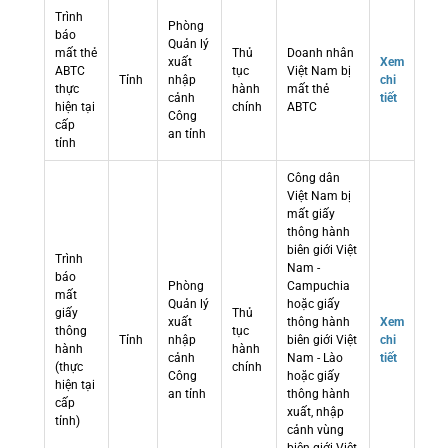
Trình
Phòng
báo
Quản lý
mất thẻ
Thủ
Doanh nhân
xuất
Xem
ABTC
tục
Việt Nam bị
Tỉnh
nhập
chi
thực
hành
mất thẻ
cảnh
tiết
hiện tại
chính
ABTC
Công
cấp
an tỉnh
tỉnh
Công dân
Việt Nam bị
mất giấy
thông hành
biên giới Việt
Trình
Nam -
báo
Phòng
Campuchia
mất
Quản lý
hoặc giấy
giấy
Thủ
xuất
thông hành
Xem
thông
tục
Tỉnh
nhập
biên giới Việt
chi
hành
hành
cảnh
Nam - Lào
tiết
(thực
chính
Công
hoặc giấy
hiện tại
an tỉnh
thông hành
cấp
xuất, nhập
tỉnh)
cảnh vùng