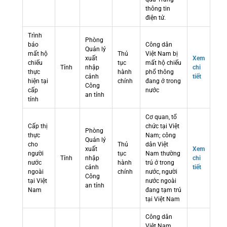
thông tin
điện tử.
Trình
Phòng
báo
Công dân
Quản lý
mất hộ
Thủ
Việt Nam bị
xuất
Xem
chiếu
tục
mất hộ chiếu
Tỉnh
nhập
chi
thực
hành
phổ thông
cảnh
tiết
hiện tại
chính
đang ở trong
Công
cấp
nước
an tỉnh
tỉnh
Cơ quan, tổ
Cấp thị
chức tại Việt
Phòng
thực
Nam; công
Quản lý
cho
Thủ
dân Việt
xuất
Xem
người
tục
Nam thường
Tỉnh
nhập
chi
nước
hành
trú ở trong
cảnh
tiết
ngoài
chính
nước, người
Công
tại Việt
nước ngoài
an tỉnh
Nam
đang tạm trú
tại Việt Nam
Công dân
Việt Nam