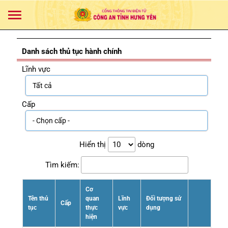
Danh sách thủ tục hành chính
Lĩnh vực
Cấp
Hiển thị
dòng
Tìm kiếm:
Cơ
Tên thủ
quan
Lĩnh
Đối tượng sử
Cấp
tục
thực
vực
dụng
hiện