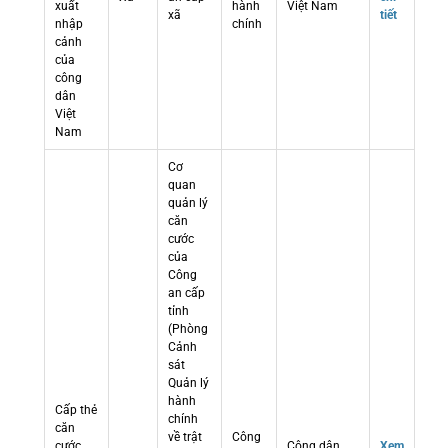
xuất
hành
Việt Nam
xã
tiết
nhập
chính
cảnh
của
công
dân
Việt
Nam
Cơ
quan
quản lý
căn
cước
của
Công
an cấp
tỉnh
(Phòng
Cảnh
sát
Quản lý
hành
Cấp thẻ
chính
căn
về trật
Công
cước
Công dân
Xem