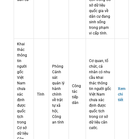
sở dữ liệu
quốc gia về
dân cư đang
sinh sống
trong phạm
vi cấp tỉnh.
Khai
thác
thông
tin
Cơ quan, tổ
người
Phòng
chức, cá
gốc
Cảnh
nhân có nhu
Việt
sát
cầu khai
Nam
quản lý
thác thông
Công
chưa
hành
tin người gốc
Xem
tác
xác
Tỉnh
chính
Việt Nam
chi
tiếp
định
về trật
chưa xác
tiết
dân
được
tự xã
định được
quốc
hội,
quốc tịch
tịch
Công
trong cơ sở
trong
an tỉnh
dữ liệu căn
Cơ sở
cước.
dữ liệu