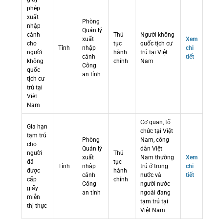
phép
xuất
Phòng
nhập
Quản lý
cảnh
Thủ
Người không
xuất
Xem
cho
tục
quốc tịch cư
Tỉnh
nhập
chi
người
hành
trú tại Việt
cảnh
tiết
không
chính
Nam
Công
quốc
an tỉnh
tịch cư
trú tại
Việt
Nam
Cơ quan, tổ
Gia hạn
chức tại Việt
tạm trú
Phòng
Nam, công
cho
Quản lý
dân Việt
người
Thủ
xuất
Nam thường
Xem
đã
tục
Tỉnh
nhập
trú ở trong
chi
được
hành
cảnh
nước và
tiết
cấp
chính
Công
người nước
giấy
an tỉnh
ngoài đang
miễn
tạm trú tại
thị thực
Việt Nam