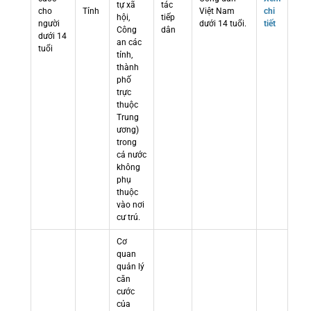
tự xã
tác
cho
Tỉnh
Việt Nam
chi
hội,
tiếp
người
dưới 14 tuổi.
tiết
Công
dân
dưới 14
an các
tuổi
tỉnh,
thành
phố
trực
thuộc
Trung
ương)
trong
cả nước
không
phụ
thuộc
vào nơi
cư trú.
Cơ
quan
quản lý
căn
cước
của