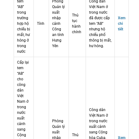
tem
Phòng
Công dân
“AB”
Quản lý
Việt Nam ở
trong
xuất
trong nước
Thủ
trường
nhập
đã được cấp
Xem
tục
hợp hộ
Tỉnh
cảnh
tem “AB”
chi
hành
chiếu bị
Công
nhưng hộ
tiết
chính
mất, hư
an tỉnh
chiếu phổ
hỏng ở
Hưng
thông bị mất,
trong
Yên
hư hỏng.
nước
Cấp lại
tem
“AB”
cho
công
dân
Việt
Nam ở
trong
Công dân
nước
Việt Nam ở
xuất
Phòng
trong nước
cảnh
Quản lý
xuất cảnh
sang
xuất
sang Cộng
Cộng
Thủ
nhập
hòa Cuba,
Xem