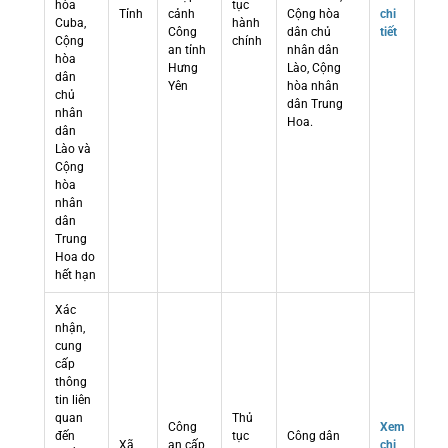
hòa
tục
Tỉnh
cảnh
Cộng hòa
chi
Cuba,
hành
Công
dân chủ
tiết
Cộng
chính
an tỉnh
nhân dân
hòa
Hưng
Lào, Cộng
dân
Yên
hòa nhân
chủ
dân Trung
nhân
Hoa.
dân
Lào và
Cộng
hòa
nhân
dân
Trung
Hoa do
hết hạn
Xác
nhận,
cung
cấp
thông
tin liên
quan
Thủ
Công
Xem
đến
tục
Công dân
Xã
an cấp
chi