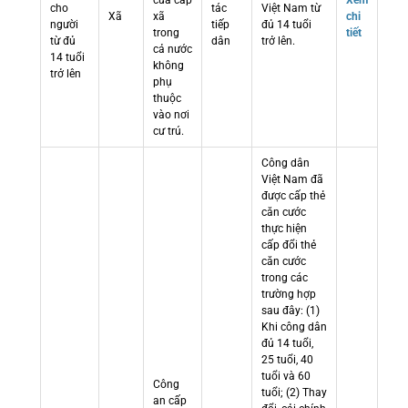
cửa cấp
Xem
cho
tác
Việt Nam từ
Xã
xã
chi
người
tiếp
đủ 14 tuổi
trong
tiết
từ đủ
dân
trở lên.
cả nước
14 tuổi
không
trở lên
phụ
thuộc
vào nơi
cư trú.
Công dân
Việt Nam đã
được cấp thẻ
căn cước
thực hiện
cấp đổi thẻ
căn cước
trong các
trường hợp
sau đây: (1)
Khi công dân
đủ 14 tuổi,
25 tuổi, 40
tuổi và 60
Công
tuổi; (2) Thay
an cấp