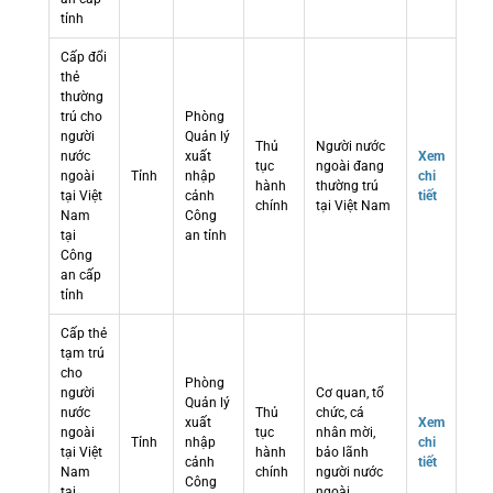
tỉnh
Cấp đổi
thẻ
thường
trú cho
Phòng
người
Quản lý
Thủ
Người nước
nước
xuất
Xem
tục
ngoài đang
ngoài
Tỉnh
nhập
chi
hành
thường trú
tại Việt
cảnh
tiết
chính
tại Việt Nam
Nam
Công
tại
an tỉnh
Công
an cấp
tỉnh
Cấp thẻ
tạm trú
cho
Phòng
người
Cơ quan, tổ
Quản lý
nước
Thủ
chức, cá
xuất
Xem
ngoài
tục
nhân mời,
Tỉnh
nhập
chi
tại Việt
hành
bảo lãnh
cảnh
tiết
Nam
chính
người nước
Công
tại
ngoài