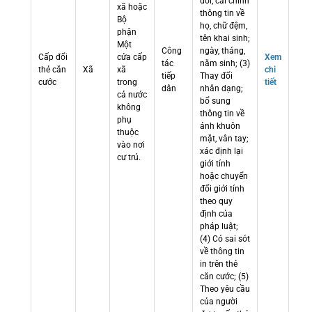
đổi, cải chính
xã hoặc
thông tin về
Bộ
họ, chữ đệm,
phận
tên khai sinh;
Một
Công
ngày, tháng,
Cấp đổi
cửa cấp
Xem
tác
năm sinh; (3)
thẻ căn
Xã
xã
chi
tiếp
Thay đổi
cước
trong
tiết
dân
nhân dạng;
cả nước
bổ sung
không
thông tin về
phụ
ảnh khuôn
thuộc
mặt, vân tay;
vào nơi
xác định lại
cư trú.
giới tính
hoặc chuyển
đổi giới tính
theo quy
định của
pháp luật;
(4) Có sai sót
về thông tin
in trên thẻ
căn cước; (5)
Theo yêu cầu
của người