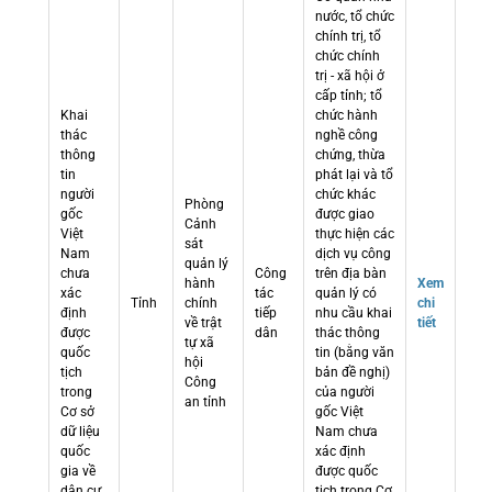
nước, tổ chức
chính trị, tổ
chức chính
trị - xã hội ở
cấp tỉnh; tổ
Khai
chức hành
thác
nghề công
thông
chứng, thừa
tin
phát lại và tổ
người
chức khác
Phòng
gốc
được giao
Cảnh
Việt
thực hiện các
sát
Nam
dịch vụ công
quản lý
chưa
Công
trên địa bàn
hành
Xem
xác
tác
quản lý có
Tỉnh
chính
chi
định
tiếp
nhu cầu khai
về trật
tiết
được
dân
thác thông
tự xã
quốc
tin (bằng văn
hội
tịch
bản đề nghị)
Công
trong
của người
an tỉnh
Cơ sở
gốc Việt
dữ liệu
Nam chưa
quốc
xác định
gia về
được quốc
dân cư
tịch trong Cơ