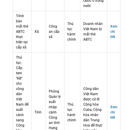
Quốc ở trong
nước
Trình
báo
Thủ
Doanh nhân
mất thẻ
Công
Xem
tục
Việt Nam bị
ABTC
Xã
an cấp
chi
hành
mất thẻ
thực
xã
tiết
chính
ABTC
hiện tại
cấp xã
Thủ
tục:
Cấp
tem
“AB”
cho
công
Công dân
Phòng
dân
Việt Nam
Quản lý
Việt
được cử đi
xuất
Nam để
Thủ
Cộng hòa
nhập
Xem
xuất
tục
Cuba, Cộng
Tỉnh
cảnh
chi
cảnh
hành
hòa nhân
Công
tiết
sang
chính
dân Trung
an tỉnh
Cộng
Hoa để thực
Hưng