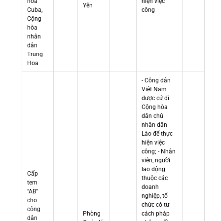
hòa
hiện việc
Yên
Cuba,
công
Cộng
hòa
nhân
dân
Trung
Hoa
- Công dân
Việt Nam
được cử đi
Cộng hòa
dân chủ
nhân dân
Lào để thực
hiện việc
công; - Nhân
viên, người
lao động
Cấp
thuộc các
tem
doanh
“AB”
nghiệp, tổ
cho
chức có tư
công
Phòng
cách pháp
dân