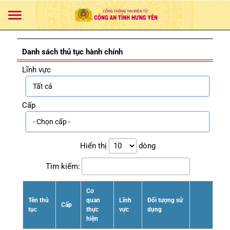
Danh sách thủ tục hành chính
Lĩnh vực
Cấp
Hiển thị
dòng
Tìm kiếm:
Cơ
Tên thủ
quan
Lĩnh
Đối tượng sử
Cấp
tục
thực
vực
dụng
hiện