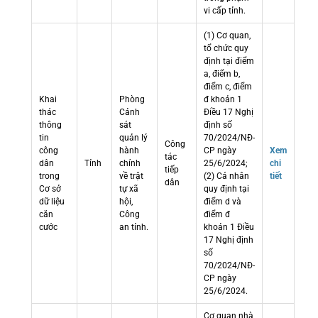
vi cấp tỉnh.
(1) Cơ quan,
tổ chức quy
định tại điểm
a, điểm b,
điểm c, điểm
Khai
Phòng
đ khoản 1
thác
Cảnh
Điều 17 Nghị
thông
sát
định số
tin
quản lý
70/2024/NĐ-
Công
công
hành
CP ngày
Xem
tác
dân
Tỉnh
chính
25/6/2024;
chi
tiếp
trong
về trật
(2) Cá nhân
tiết
dân
Cơ sở
tự xã
quy định tại
dữ liệu
hội,
điểm d và
căn
Công
điểm đ
cước
an tỉnh.
khoản 1 Điều
17 Nghị định
số
70/2024/NĐ-
CP ngày
25/6/2024.
Cơ quan nhà