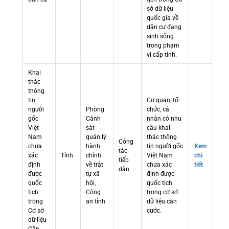
sở dữ liệu
quốc gia về
dân cư đang
sinh sống
trong phạm
vi cấp tỉnh.
Khai
thác
thông
tin
Cơ quan, tổ
người
Phòng
chức, cá
gốc
Cảnh
nhân có nhu
Việt
sát
cầu khai
Nam
quản lý
thác thông
Công
chưa
hành
tin người gốc
Xem
tác
xác
Tỉnh
chính
Việt Nam
chi
tiếp
định
về trật
chưa xác
tiết
dân
được
tự xã
định được
quốc
hội,
quốc tịch
tịch
Công
trong cơ sở
trong
an tỉnh
dữ liệu căn
Cơ sở
cước.
dữ liệu