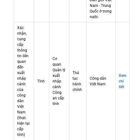
biên giới Việt
Nam - Trung
Quốc ở trong
nước
Xác
nhận,
cung
cấp
thông
tin liên
Cơ
quan
quan
đến
Quản lý
xuất
Thủ
xuất
Xem
nhập
tục
Công dân
Tỉnh
nhập
chi
cảnh
hành
Việt Nam
cảnh
tiết
của
chính
Công
công
an cấp
dân
tỉnh
Việt
Nam
(thực
hiện tại
cấp
tỉnh)