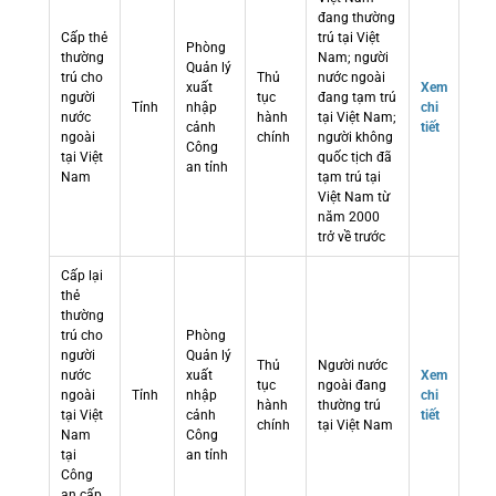
đang thường
Cấp thẻ
trú tại Việt
Phòng
thường
Nam; người
Quản lý
trú cho
Thủ
nước ngoài
xuất
Xem
người
tục
đang tạm trú
Tỉnh
nhập
chi
nước
hành
tại Việt Nam;
cảnh
tiết
ngoài
chính
người không
Công
tại Việt
quốc tịch đã
an tỉnh
Nam
tạm trú tại
Việt Nam từ
năm 2000
trở về trước
Cấp lại
thẻ
thường
trú cho
Phòng
người
Quản lý
Thủ
Người nước
nước
xuất
Xem
tục
ngoài đang
ngoài
Tỉnh
nhập
chi
hành
thường trú
tại Việt
cảnh
tiết
chính
tại Việt Nam
Nam
Công
tại
an tỉnh
Công
an cấp