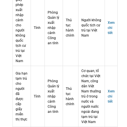
phép
xuất
Phòng
nhập
Quản lý
cảnh
Thủ
Người không
xuất
Xem
cho
tục
quốc tịch cư
Tỉnh
nhập
chi
người
hành
trú tại Việt
cảnh
tiết
không
chính
Nam
Công
quốc
an tỉnh
tịch cư
trú tại
Việt
Nam
Cơ quan, tổ
Gia hạn
chức tại Việt
tạm trú
Phòng
Nam, công
cho
Quản lý
dân Việt
người
Thủ
xuất
Nam thường
Xem
đã
tục
Tỉnh
nhập
trú ở trong
chi
được
hành
cảnh
nước và
tiết
cấp
chính
Công
người nước
giấy
an tỉnh
ngoài đang
miễn
tạm trú tại
thị thực
Việt Nam