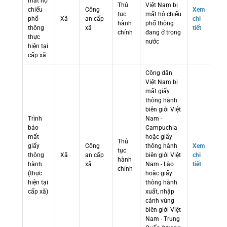
mất hộ
Thủ
Việt Nam bị
chiếu
Công
Xem
tục
mất hộ chiếu
phổ
Xã
an cấp
chi
hành
phổ thông
thông
xã
tiết
chính
đang ở trong
thực
nước
hiện tại
cấp xã
Công dân
Việt Nam bị
mất giấy
thông hành
biên giới Việt
Trình
Nam -
báo
Campuchia
mất
hoặc giấy
Thủ
giấy
Công
thông hành
Xem
tục
thông
Xã
an cấp
biên giới Việt
chi
hành
hành
xã
Nam - Lào
tiết
chính
(thực
hoặc giấy
hiện tại
thông hành
cấp xã)
xuất, nhập
cảnh vùng
biên giới Việt
Nam - Trung