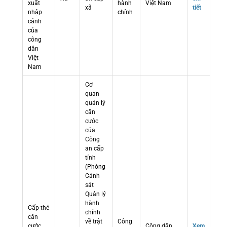
xuất
hành
Việt Nam
xã
tiết
nhập
chính
cảnh
của
công
dân
Việt
Nam
Cơ
quan
quản lý
căn
cước
của
Công
an cấp
tỉnh
(Phòng
Cảnh
sát
Quản lý
hành
Cấp thẻ
chính
căn
về trật
Công
cước
Công dân
Xem