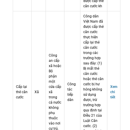
được cấp thẻ
căn cước kh
Công dân
Việt Nam đã
được cấp thẻ
căn cước
thực hiện
cấp lại thẻ
căn cước
trong các
Công
trường hợp
an cấp
sau đây: (1)
xã hoặc
Bị mất thẻ
Bộ
căn cước
phận
hoặc thẻ căn
một
Công
cước bị hư
Cấp lại
cửa cấp
Xem
tác
hỏng không
thẻ căn
Xã
xã
chi
tiếp
sử dụng
cước
trong
tiết
dân
được, trừ
cả nước
trường hợp
không
quy định tại
phụ
Điều 21 của
thuộc
Luật Căn
vào nơi
cước. (2)
cư trú.