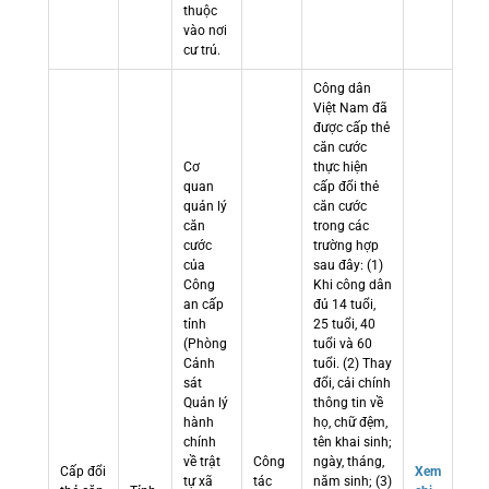
thuộc
vào nơi
cư trú.
Công dân
Việt Nam đã
được cấp thẻ
căn cước
Cơ
thực hiện
quan
cấp đổi thẻ
quản lý
căn cước
căn
trong các
cước
trường hợp
của
sau đây: (1)
Công
Khi công dân
an cấp
đủ 14 tuổi,
tỉnh
25 tuổi, 40
(Phòng
tuổi và 60
Cảnh
tuổi. (2) Thay
sát
đổi, cải chính
Quản lý
thông tin về
hành
họ, chữ đệm,
chính
tên khai sinh;
về trật
Công
ngày, tháng,
Cấp đổi
Xem
tự xã
tác
năm sinh; (3)