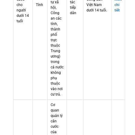
tự xã
tác
cho
Tỉnh
Việt Nam
chi
hội,
tiếp
người
dưới 14 tuổi.
tiết
Công
dân
dưới 14
an các
tuổi
tỉnh,
thành
phố
trực
thuộc
Trung
ương)
trong
cả nước
không
phụ
thuộc
vào nơi
cư trú.
Cơ
quan
quản lý
căn
cước
của