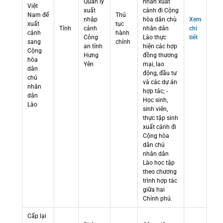
Quản lý
nhân xuất
Việt
xuất
cảnh đi Cộng
Nam để
Thủ
nhập
hòa dân chù
Xem
xuất
tục
Tỉnh
cảnh
nhân dân
chi
cảnh
hành
Công
Lào thực
tiết
sang
chính
an tỉnh
hiện các hợp
Cộng
Hưng
đồng thương
hòa
Yên
mại, lao
dân
động, đầu tư
chủ
và các dự án
nhân
hợp tác; -
dân
Học sinh,
Lào
sinh viên,
thực tập sinh
xuất cảnh đi
Cộng hòa
dân chủ
nhân dân
Lào học tập
theo chương
trình hợp tác
giữa hai
Chính phủ.
Cấp lại