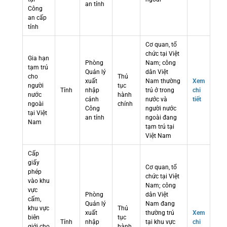
an tỉnh
Công
an cấp
tỉnh
Cơ quan, tổ
chức tại Việt
Gia hạn
Phòng
Nam; công
tạm trú
Quản lý
dân Việt
cho
Thủ
xuất
Nam thường
Xem
người
tục
Tỉnh
nhập
trú ở trong
chi
nước
hành
cảnh
nước và
tiết
ngoài
chính
Công
người nước
tại Việt
an tỉnh
ngoài đang
Nam
tạm trú tại
Việt Nam
Cấp
giấy
Cơ quan, tổ
phép
chức tại Việt
vào khu
Nam; công
vực
Phòng
dân Việt
cấm,
Quản lý
Nam đang
khu vực
Thủ
xuất
thường trú
Xem
biên
tục
Tỉnh
nhập
tại khu vực
chi
giới cho
hành