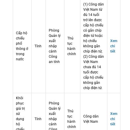
(1) Công dân
Việt Nam từ
đủ 14 tuổi
trở lên được
cấp hộ chiếu
Phòng
có gắn chíp
Cấp hộ
Quản lý
điện tử hoặc
chiếu
Thủ
xuất
hộ chiếu
Xem
phổ
tục
Tỉnh
nhập
không gắn
chi
thông ở
hành
cảnh
chíp điện tử;
tiết
trong
chính
Công
(2) Công dân
nước
an tỉnh
Việt Nam
chưa đủ 14
tuổi được
cấp hộ chiếu
không gắn
chíp điện tử.
Khôi
phục
Phòng
giá trị
Quản lý
Thủ
sử
xuất
Xem
tục
Công dân
dụng
Tỉnh
nhập
chi
hành
Việt Nam
hộ
cảnh
tiết
chính
chiếu
Công