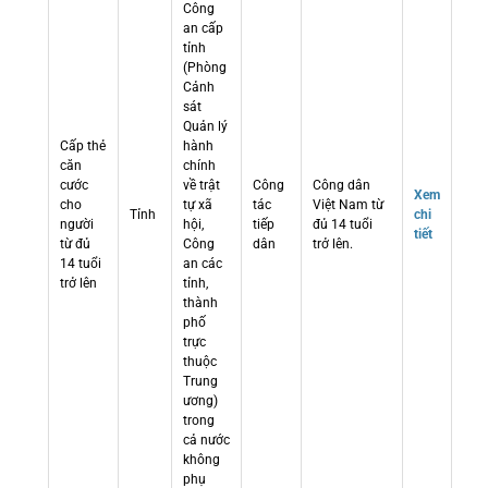
Công
an cấp
tỉnh
(Phòng
Cảnh
sát
Quản lý
Cấp thẻ
hành
căn
chính
cước
về trật
Công
Công dân
Xem
cho
tự xã
tác
Việt Nam từ
Tỉnh
chi
người
hội,
tiếp
đủ 14 tuổi
tiết
từ đủ
Công
dân
trở lên.
14 tuổi
an các
trở lên
tỉnh,
thành
phố
trực
thuộc
Trung
ương)
trong
cả nước
không
phụ