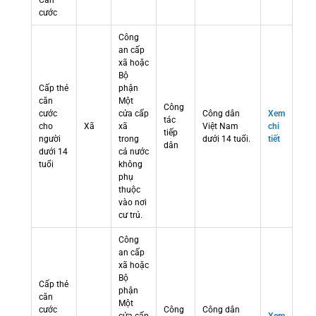
Căn
cước
Công
an cấp
xã hoặc
Bộ
Cấp thẻ
phận
căn
Một
Công
cước
cửa cấp
Công dân
Xem
tác
cho
Xã
xã
Việt Nam
chi
tiếp
người
trong
dưới 14 tuổi.
tiết
dân
dưới 14
cả nước
tuổi
không
phụ
thuộc
vào nơi
cư trú.
Công
an cấp
xã hoặc
Bộ
Cấp thẻ
phận
căn
Một
cước
Công
Công dân