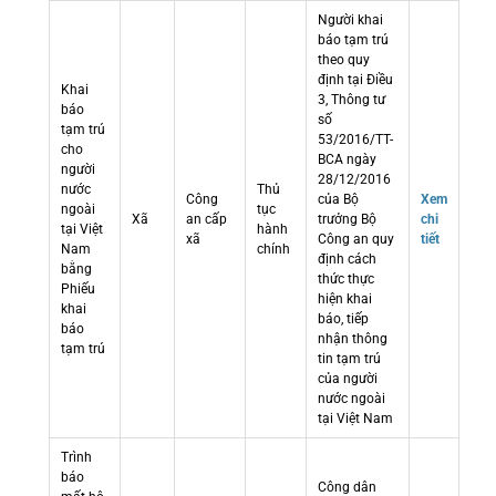
Người khai
báo tạm trú
theo quy
định tại Điều
Khai
3, Thông tư
báo
số
tạm trú
53/2016/TT-
cho
BCA ngày
người
28/12/2016
nước
Thủ
Công
của Bộ
Xem
ngoài
tục
Xã
an cấp
trưởng Bộ
chi
tại Việt
hành
xã
Công an quy
tiết
Nam
chính
định cách
bằng
thức thực
Phiếu
hiện khai
khai
báo, tiếp
báo
nhận thông
tạm trú
tin tạm trú
của người
nước ngoài
tại Việt Nam
Trình
báo
Công dân