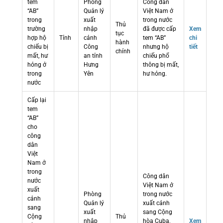
tem
Phòng
Công dân
“AB”
Quản lý
Việt Nam ở
trong
xuất
trong nước
Thủ
trường
nhập
đã được cấp
Xem
tục
hợp hộ
Tỉnh
cảnh
tem “AB”
chi
hành
chiếu bị
Công
nhưng hộ
tiết
chính
mất, hư
an tỉnh
chiếu phổ
hỏng ở
Hưng
thông bị mất,
trong
Yên
hư hỏng.
nước
Cấp lại
tem
“AB”
cho
công
dân
Việt
Nam ở
trong
Công dân
nước
Việt Nam ở
xuất
Phòng
trong nước
cảnh
Quản lý
xuất cảnh
sang
xuất
sang Cộng
Cộng
Thủ
nhập
hòa Cuba,
Xem