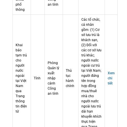
phổ
an tỉnh
thông
Các tổ chức,
cá nhân
gồm: (1) Cơ
sở lưu trú là
khách sạn,
Khai
(2) Đối với
báo
các cơ sở lưu
tạm trú
trú khác;
cho
người nước
Phòng
người
ngoài cư trú
Quản lý
nước
Thủ
tại Việt Nam;
xuất
Xem
ngoài
tục
người đứng
Tỉnh
nhập
chi
tại Việt
hành
tên trong
cảnh
tiết
Nam
chính
hợp đồng
Công
qua
mua/thuê
an tỉnh
Trang
nhà cho
thông
người nước
tin điện
ngoài lưu trú
tử
dài hạn
khuyến khích
thực hiện
qua Trang