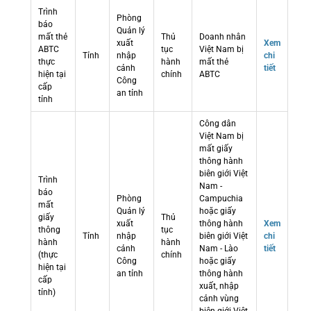
Trình
Phòng
báo
Quản lý
mất thẻ
Thủ
Doanh nhân
xuất
Xem
ABTC
tục
Việt Nam bị
Tỉnh
nhập
chi
thực
hành
mất thẻ
cảnh
tiết
hiện tại
chính
ABTC
Công
cấp
an tỉnh
tỉnh
Công dân
Việt Nam bị
mất giấy
thông hành
biên giới Việt
Trình
Nam -
báo
Phòng
Campuchia
mất
Quản lý
hoặc giấy
giấy
Thủ
xuất
thông hành
Xem
thông
tục
Tỉnh
nhập
biên giới Việt
chi
hành
hành
cảnh
Nam - Lào
tiết
(thực
chính
Công
hoặc giấy
hiện tại
an tỉnh
thông hành
cấp
xuất, nhập
tỉnh)
cảnh vùng