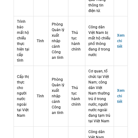
thông tin
điện tử.
Trình
Phòng
báo
Công dân
Quản lý
mất hộ
Thủ
Việt Nam bị
xuất
Xem
chiếu
tục
mất hộ chiếu
Tỉnh
nhập
chi
thực
hành
phổ thông
cảnh
tiết
hiện tại
chính
đang ở trong
Công
cấp
nước
an tỉnh
tỉnh
Cơ quan, tổ
Cấp thị
chức tại Việt
Phòng
thực
Nam; công
Quản lý
cho
Thủ
dân Việt
xuất
Xem
người
tục
Nam thường
Tỉnh
nhập
chi
nước
hành
trú ở trong
cảnh
tiết
ngoài
chính
nước, người
Công
tại Việt
nước ngoài
an tỉnh
Nam
đang tạm trú
tại Việt Nam
Công dân
Việt Nam