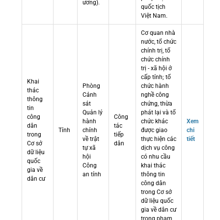
ương).
quốc tịch
Việt Nam.
Cơ quan nhà
nước, tổ chức
chính trị, tổ
chức chính
trị - xã hội ở
cấp tỉnh; tổ
Khai
Phòng
chức hành
thác
Cảnh
nghề công
thông
sát
chứng, thừa
tin
Quản lý
phát lại và tổ
công
Công
hành
chức khác
Xem
dân
tác
Tỉnh
chính
được giao
chi
trong
tiếp
về trật
thực hiện các
tiết
Cơ sở
dân
tự xã
dịch vụ công
dữ liệu
hội
có nhu cầu
quốc
Công
khai thác
gia về
an tỉnh
thông tin
dân cư
công dân
trong Cơ sở
dữ liệu quốc
gia về dân cư
trong phạm