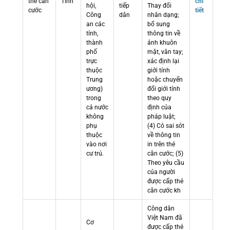
thẻ căn
Tỉnh
chi
hội,
tiếp
Thay đổi
cước
tiết
Công
dân
nhân dạng;
an các
bổ sung
tỉnh,
thông tin về
thành
ảnh khuôn
phố
mặt, vân tay;
trực
xác định lại
thuộc
giới tính
Trung
hoặc chuyển
ương)
đổi giới tính
trong
theo quy
cả nước
định của
không
pháp luật;
phụ
(4) Có sai sót
thuộc
về thông tin
vào nơi
in trên thẻ
cư trú.
căn cước; (5)
Theo yêu cầu
của người
được cấp thẻ
căn cước kh
Công dân
Việt Nam đã
Cơ
được cấp thẻ