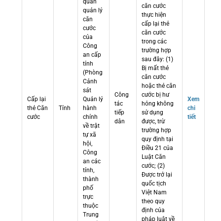
quan
căn cước
quản lý
thực hiện
căn
cấp lại thẻ
cước
căn cước
của
trong các
Công
trường hợp
an cấp
sau đây: (1)
tỉnh
Bị mất thẻ
(Phòng
căn cước
Cảnh
hoặc thẻ căn
sát
Công
cước bị hư
Cấp lại
Quản lý
Xem
tác
hỏng không
thẻ Căn
Tỉnh
hành
chi
tiếp
sử dụng
cước
chính
tiết
dân
được, trừ
về trật
trường hợp
tự xã
quy định tại
hội,
Điều 21 của
Công
Luật Căn
an các
cước; (2)
tỉnh,
Được trở lại
thành
quốc tịch
phố
Việt Nam
trực
theo quy
thuộc
định của
Trung
pháp luật về