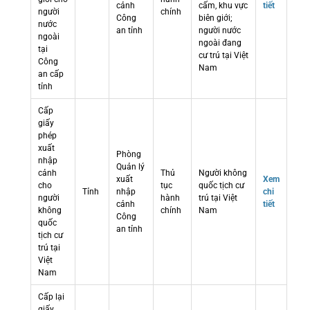
cảnh
cấm, khu vực
tiết
người
chính
Công
biên giới;
nước
an tỉnh
người nước
ngoài
ngoài đang
tại
cư trú tại Việt
Công
Nam
an cấp
tỉnh
Cấp
giấy
phép
xuất
Phòng
nhập
Quản lý
cảnh
Thủ
Người không
xuất
Xem
cho
tục
quốc tịch cư
Tỉnh
nhập
chi
người
hành
trú tại Việt
cảnh
tiết
không
chính
Nam
Công
quốc
an tỉnh
tịch cư
trú tại
Việt
Nam
Cấp lại
giấy