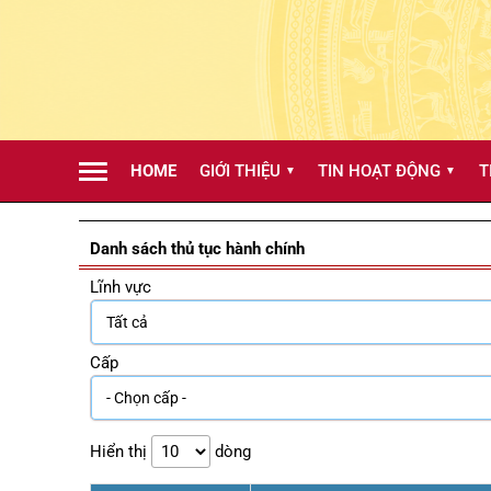
HOME
GIỚI THIỆU
TIN HOẠT ĐỘNG
T
▼
▼
Danh sách thủ tục hành chính
Lĩnh vực
Cấp
Hiển thị
dòng