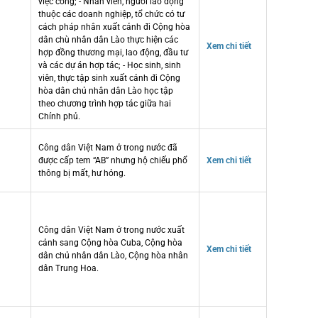
việc công; - Nhân viên, người lao động
thuộc các doanh nghiệp, tổ chức có tư
cách pháp nhân xuất cảnh đi Cộng hòa
dân chù nhân dân Lào thực hiện các
Xem chi tiết
hợp đồng thương mại, lao động, đầu tư
và các dự án hợp tác; - Học sinh, sinh
viên, thực tập sinh xuất cảnh đi Cộng
hòa dân chủ nhân dân Lào học tập
theo chương trình hợp tác giữa hai
Chính phủ.
Công dân Việt Nam ở trong nước đã
được cấp tem “AB” nhưng hộ chiếu phổ
Xem chi tiết
thông bị mất, hư hỏng.
Công dân Việt Nam ở trong nước xuất
cảnh sang Cộng hòa Cuba, Cộng hòa
Xem chi tiết
dân chủ nhân dân Lào, Cộng hòa nhân
dân Trung Hoa.