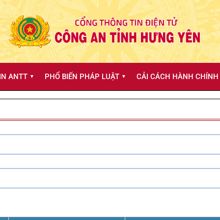
IN ANTT
PHỔ BIẾN PHÁP LUẬT
CẢI CÁCH HÀNH CHÍNH 
▼
▼