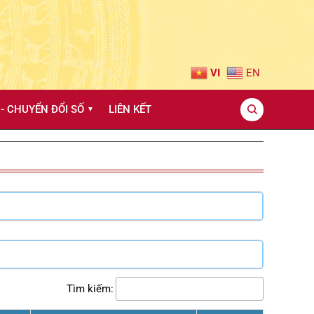
VI
EN
- CHUYỂN ĐỔI SỐ
LIÊN KẾT
▼
Tìm kiếm: