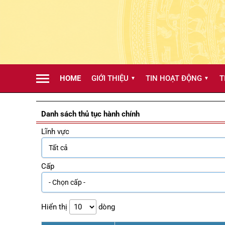
HOME
GIỚI THIỆU
TIN HOẠT ĐỘNG
T
▼
▼
Danh sách thủ tục hành chính
Lĩnh vực
Cấp
Hiển thị
dòng