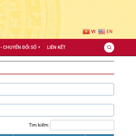
VI
EN
- CHUYỂN ĐỔI SỐ
LIÊN KẾT
▼
Tìm kiếm: