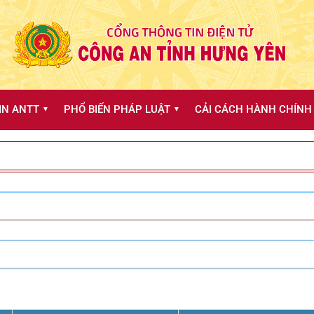
IN ANTT
PHỔ BIẾN PHÁP LUẬT
CẢI CÁCH HÀNH CHÍNH 
▼
▼