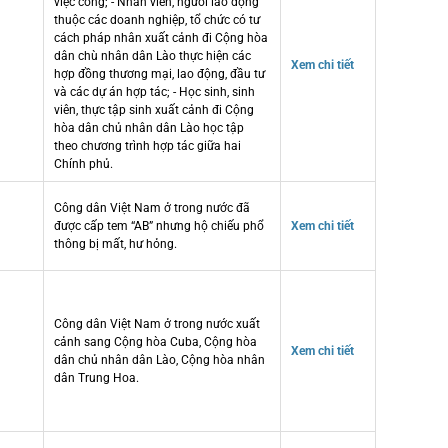
việc công; - Nhân viên, người lao động
thuộc các doanh nghiệp, tổ chức có tư
cách pháp nhân xuất cảnh đi Cộng hòa
dân chù nhân dân Lào thực hiện các
Xem chi tiết
hợp đồng thương mại, lao động, đầu tư
và các dự án hợp tác; - Học sinh, sinh
viên, thực tập sinh xuất cảnh đi Cộng
hòa dân chủ nhân dân Lào học tập
theo chương trình hợp tác giữa hai
Chính phủ.
Công dân Việt Nam ở trong nước đã
được cấp tem “AB” nhưng hộ chiếu phổ
Xem chi tiết
thông bị mất, hư hỏng.
Công dân Việt Nam ở trong nước xuất
cảnh sang Cộng hòa Cuba, Cộng hòa
Xem chi tiết
dân chủ nhân dân Lào, Cộng hòa nhân
dân Trung Hoa.