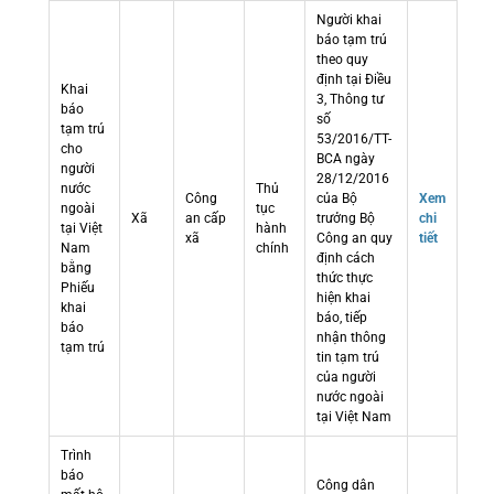
Người khai
báo tạm trú
theo quy
định tại Điều
Khai
3, Thông tư
báo
số
tạm trú
53/2016/TT-
cho
BCA ngày
người
28/12/2016
nước
Thủ
Công
của Bộ
Xem
ngoài
tục
Xã
an cấp
trưởng Bộ
chi
tại Việt
hành
xã
Công an quy
tiết
Nam
chính
định cách
bằng
thức thực
Phiếu
hiện khai
khai
báo, tiếp
báo
nhận thông
tạm trú
tin tạm trú
của người
nước ngoài
tại Việt Nam
Trình
báo
Công dân