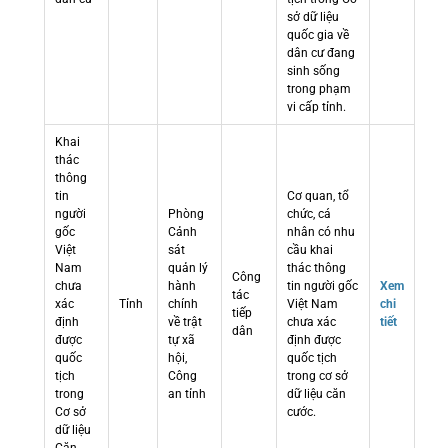
sở dữ liệu
quốc gia về
dân cư đang
sinh sống
trong phạm
vi cấp tỉnh.
Khai
thác
thông
tin
Cơ quan, tổ
người
Phòng
chức, cá
gốc
Cảnh
nhân có nhu
Việt
sát
cầu khai
Nam
quản lý
thác thông
Công
chưa
hành
tin người gốc
Xem
tác
xác
Tỉnh
chính
Việt Nam
chi
tiếp
định
về trật
chưa xác
tiết
dân
được
tự xã
định được
quốc
hội,
quốc tịch
tịch
Công
trong cơ sở
trong
an tỉnh
dữ liệu căn
Cơ sở
cước.
dữ liệu