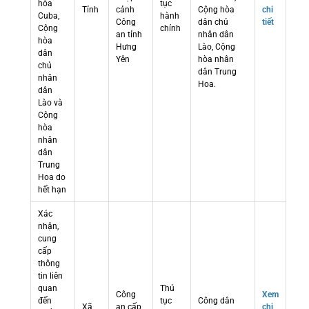
hòa
tục
Tỉnh
cảnh
Cộng hòa
chi
Cuba,
hành
Công
dân chủ
tiết
Cộng
chính
an tỉnh
nhân dân
hòa
Hưng
Lào, Cộng
dân
Yên
hòa nhân
chủ
dân Trung
nhân
Hoa.
dân
Lào và
Cộng
hòa
nhân
dân
Trung
Hoa do
hết hạn
Xác
nhận,
cung
cấp
thông
tin liên
quan
Thủ
Công
Xem
đến
tục
Công dân
Xã
an cấp
chi