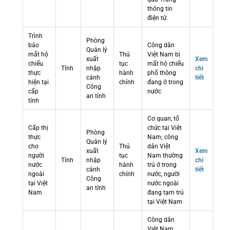
thông tin
điện tử.
Trình
Phòng
báo
Công dân
Quản lý
mất hộ
Thủ
Việt Nam bị
xuất
Xem
chiếu
tục
mất hộ chiếu
Tỉnh
nhập
chi
thực
hành
phổ thông
cảnh
tiết
hiện tại
chính
đang ở trong
Công
cấp
nước
an tỉnh
tỉnh
Cơ quan, tổ
Cấp thị
chức tại Việt
Phòng
thực
Nam; công
Quản lý
cho
Thủ
dân Việt
xuất
Xem
người
tục
Nam thường
Tỉnh
nhập
chi
nước
hành
trú ở trong
cảnh
tiết
ngoài
chính
nước, người
Công
tại Việt
nước ngoài
an tỉnh
Nam
đang tạm trú
tại Việt Nam
Công dân
Việt Nam