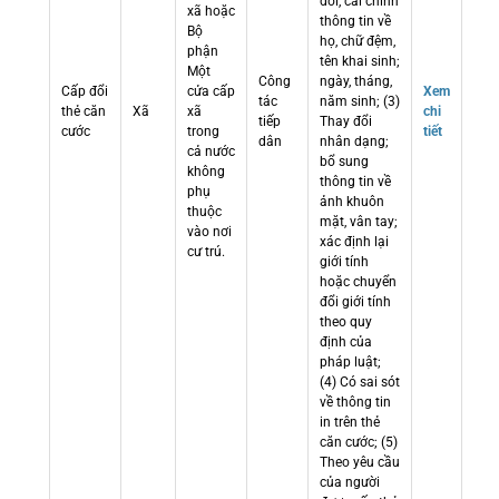
đổi, cải chính
xã hoặc
thông tin về
Bộ
họ, chữ đệm,
phận
tên khai sinh;
Một
Công
ngày, tháng,
Cấp đổi
cửa cấp
Xem
tác
năm sinh; (3)
thẻ căn
Xã
xã
chi
tiếp
Thay đổi
cước
trong
tiết
dân
nhân dạng;
cả nước
bổ sung
không
thông tin về
phụ
ảnh khuôn
thuộc
mặt, vân tay;
vào nơi
xác định lại
cư trú.
giới tính
hoặc chuyển
đổi giới tính
theo quy
định của
pháp luật;
(4) Có sai sót
về thông tin
in trên thẻ
căn cước; (5)
Theo yêu cầu
của người