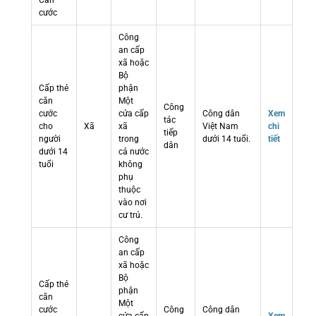
Căn
cước
Công
an cấp
xã hoặc
Bộ
Cấp thẻ
phận
căn
Một
Công
cước
cửa cấp
Công dân
Xem
tác
cho
Xã
xã
Việt Nam
chi
tiếp
người
trong
dưới 14 tuổi.
tiết
dân
dưới 14
cả nước
tuổi
không
phụ
thuộc
vào nơi
cư trú.
Công
an cấp
xã hoặc
Bộ
Cấp thẻ
phận
căn
Một
cước
Công
Công dân