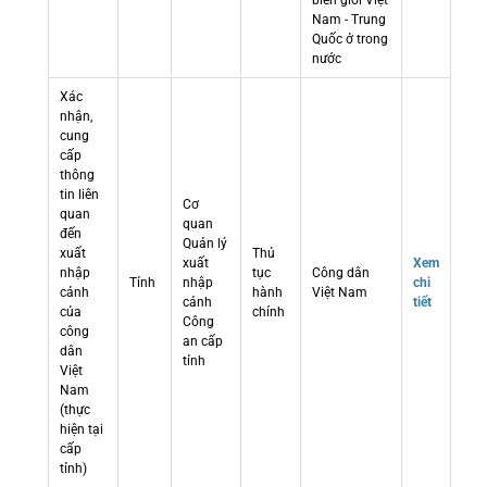
biên giới Việt
Nam - Trung
Quốc ở trong
nước
Xác
nhận,
cung
cấp
thông
tin liên
Cơ
quan
quan
đến
Quản lý
xuất
Thủ
xuất
Xem
nhập
tục
Công dân
Tỉnh
nhập
chi
cảnh
hành
Việt Nam
cảnh
tiết
của
chính
Công
công
an cấp
dân
tỉnh
Việt
Nam
(thực
hiện tại
cấp
tỉnh)