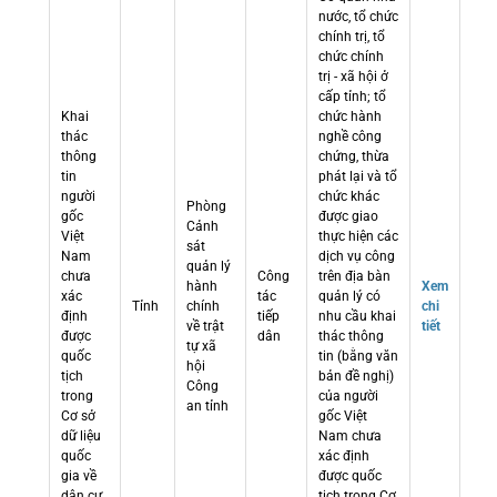
nước, tổ chức
chính trị, tổ
chức chính
trị - xã hội ở
cấp tỉnh; tổ
Khai
chức hành
thác
nghề công
thông
chứng, thừa
tin
phát lại và tổ
người
chức khác
Phòng
gốc
được giao
Cảnh
Việt
thực hiện các
sát
Nam
dịch vụ công
quản lý
chưa
Công
trên địa bàn
hành
Xem
xác
tác
quản lý có
Tỉnh
chính
chi
định
tiếp
nhu cầu khai
về trật
tiết
được
dân
thác thông
tự xã
quốc
tin (bằng văn
hội
tịch
bản đề nghị)
Công
trong
của người
an tỉnh
Cơ sở
gốc Việt
dữ liệu
Nam chưa
quốc
xác định
gia về
được quốc
dân cư
tịch trong Cơ