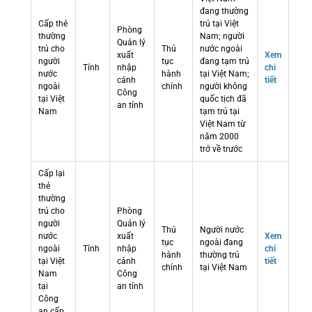
đang thường
Cấp thẻ
trú tại Việt
Phòng
thường
Nam; người
Quản lý
trú cho
Thủ
nước ngoài
xuất
Xem
người
tục
đang tạm trú
Tỉnh
nhập
chi
nước
hành
tại Việt Nam;
cảnh
tiết
ngoài
chính
người không
Công
tại Việt
quốc tịch đã
an tỉnh
Nam
tạm trú tại
Việt Nam từ
năm 2000
trở về trước
Cấp lại
thẻ
thường
trú cho
Phòng
người
Quản lý
Thủ
Người nước
nước
xuất
Xem
tục
ngoài đang
ngoài
Tỉnh
nhập
chi
hành
thường trú
tại Việt
cảnh
tiết
chính
tại Việt Nam
Nam
Công
tại
an tỉnh
Công
an cấp