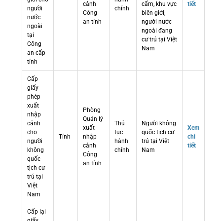
cảnh
cấm, khu vực
tiết
người
chính
Công
biên giới;
nước
an tỉnh
người nước
ngoài
ngoài đang
tại
cư trú tại Việt
Công
Nam
an cấp
tỉnh
Cấp
giấy
phép
xuất
Phòng
nhập
Quản lý
cảnh
Thủ
Người không
xuất
Xem
cho
tục
quốc tịch cư
Tỉnh
nhập
chi
người
hành
trú tại Việt
cảnh
tiết
không
chính
Nam
Công
quốc
an tỉnh
tịch cư
trú tại
Việt
Nam
Cấp lại
giấy