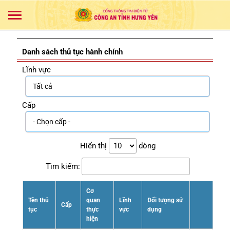
Danh sách thủ tục hành chính
Lĩnh vực
Cấp
Hiển thị
dòng
Tìm kiếm:
Cơ
Tên thủ
quan
Lĩnh
Đối tượng sử
Cấp
tục
thực
vực
dụng
hiện