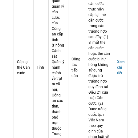
quan
căn cước
quản lý
thực hiện
căn
cấp lại thẻ
cước
căn cước
của
trong các
Công
trường hợp
an cấp
sau đây: (1)
tỉnh
Bị mất thẻ
(Phòng
căn cước
Cảnh
hoặc thẻ căn
sát
Công
cước bị hư
Cấp lại
Quản lý
Xem
tác
hỏng không
thẻ Căn
Tỉnh
hành
chi
tiếp
sử dụng
cước
chính
tiết
dân
được, trừ
về trật
trường hợp
tự xã
quy định tại
hội,
Điều 21 của
Công
Luật Căn
an các
cước; (2)
tỉnh,
Được trở lại
thành
quốc tịch
phố
Việt Nam
trực
theo quy
thuộc
định của
Trung
pháp luật về