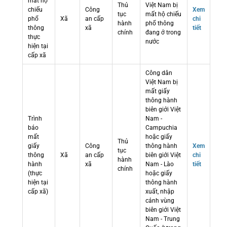
mất hộ
Thủ
Việt Nam bị
chiếu
Công
Xem
tục
mất hộ chiếu
phổ
Xã
an cấp
chi
hành
phổ thông
thông
xã
tiết
chính
đang ở trong
thực
nước
hiện tại
cấp xã
Công dân
Việt Nam bị
mất giấy
thông hành
biên giới Việt
Trình
Nam -
báo
Campuchia
mất
hoặc giấy
Thủ
giấy
Công
thông hành
Xem
tục
thông
Xã
an cấp
biên giới Việt
chi
hành
hành
xã
Nam - Lào
tiết
chính
(thực
hoặc giấy
hiện tại
thông hành
cấp xã)
xuất, nhập
cảnh vùng
biên giới Việt
Nam - Trung