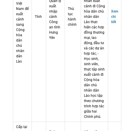
Quản lý
nhân xuất
Việt
xuất
cảnh đi Cộng
Nam để
Thủ
nhập
hòa dân chù
Xem
xuất
tục
Tỉnh
cảnh
nhân dân
chi
cảnh
hành
Công
Lào thực
tiết
sang
chính
an tỉnh
hiện các hợp
Cộng
Hưng
đồng thương
hòa
Yên
mại, lao
dân
động, đầu tư
chủ
và các dự án
nhân
hợp tác; -
dân
Học sinh,
Lào
sinh viên,
thực tập sinh
xuất cảnh đi
Cộng hòa
dân chủ
nhân dân
Lào học tập
theo chương
trình hợp tác
giữa hai
Chính phủ.
Cấp lại