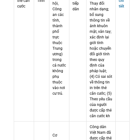
thẻ căn
Tỉnh
chi
hội,
tiếp
Thay đổi
cước
tiết
Công
dân
nhân dạng;
an các
bổ sung
tỉnh,
thông tin về
thành
ảnh khuôn
phố
mặt, vân tay;
trực
xác định lại
thuộc
giới tính
Trung
hoặc chuyển
ương)
đổi giới tính
trong
theo quy
cả nước
định của
không
pháp luật;
phụ
(4) Có sai sót
thuộc
về thông tin
vào nơi
in trên thẻ
cư trú.
căn cước; (5)
Theo yêu cầu
của người
được cấp thẻ
căn cước kh
Công dân
Việt Nam đã
Cơ
được cấp thẻ