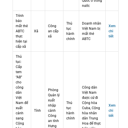
Quốc ở trong
nước
Trình
báo
Thủ
Doanh nhân
mất thẻ
Công
Xem
tục
Việt Nam bị
ABTC
Xã
an cấp
chi
hành
mất thẻ
thực
xã
tiết
chính
ABTC
hiện tại
cấp xã
Thủ
tục:
Cấp
tem
“AB”
cho
công
Công dân
Phòng
dân
Việt Nam
Quản lý
Việt
được cử đi
xuất
Nam để
Thủ
Cộng hòa
nhập
Xem
xuất
tục
Cuba, Cộng
Tỉnh
cảnh
chi
cảnh
hành
hòa nhân
Công
tiết
sang
chính
dân Trung
an tỉnh
Cộng
Hoa để thực
Hưng