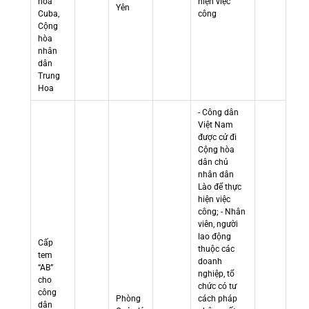
hòa
hiện việc
Yên
Cuba,
công
Cộng
hòa
nhân
dân
Trung
Hoa
- Công dân
Việt Nam
được cử đi
Cộng hòa
dân chủ
nhân dân
Lào để thực
hiện việc
công; - Nhân
viên, người
lao động
Cấp
thuộc các
tem
doanh
“AB”
nghiệp, tổ
cho
chức có tư
công
Phòng
cách pháp
dân