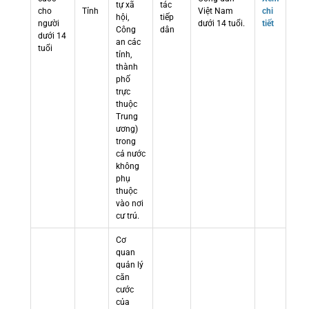
tự xã
tác
cho
Tỉnh
Việt Nam
chi
hội,
tiếp
người
dưới 14 tuổi.
tiết
Công
dân
dưới 14
an các
tuổi
tỉnh,
thành
phố
trực
thuộc
Trung
ương)
trong
cả nước
không
phụ
thuộc
vào nơi
cư trú.
Cơ
quan
quản lý
căn
cước
của