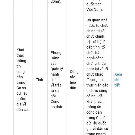
ương).
quốc tịch
Việt Nam.
Cơ quan nhà
nước, tổ chức
chính trị, tổ
chức chính
trị - xã hội ở
cấp tỉnh; tổ
Khai
Phòng
chức hành
thác
Cảnh
nghề công
thông
sát
chứng, thừa
tin
Quản lý
phát lại và tổ
công
Công
hành
chức khác
Xem
dân
tác
Tỉnh
chính
được giao
chi
trong
tiếp
về trật
thực hiện các
tiết
Cơ sở
dân
tự xã
dịch vụ công
dữ liệu
hội
có nhu cầu
quốc
Công
khai thác
gia về
an tỉnh
thông tin
dân cư
công dân
trong Cơ sở
dữ liệu quốc
gia về dân cư
trong phạm