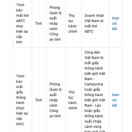
Trình
Phòng
báo
Quản lý
mất thẻ
Thủ
Doanh nhân
xuất
Xem
ABTC
tục
Việt Nam bị
Tỉnh
nhập
chi
thực
hành
mất thẻ
cảnh
tiết
hiện tại
chính
ABTC
Công
cấp
an tỉnh
tỉnh
Công dân
Việt Nam bị
mất giấy
thông hành
biên giới Việt
Trình
Nam -
báo
Phòng
Campuchia
mất
Quản lý
hoặc giấy
giấy
Thủ
xuất
thông hành
Xem
thông
tục
Tỉnh
nhập
biên giới Việt
chi
hành
hành
cảnh
Nam - Lào
tiết
(thực
chính
Công
hoặc giấy
hiện tại
an tỉnh
thông hành
cấp
xuất, nhập
tỉnh)
cảnh vùng