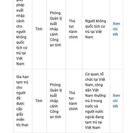
phép
xuất
Phòng
nhập
Quản lý
cảnh
Thủ
Người không
xuất
Xem
cho
tục
quốc tịch cư
Tỉnh
nhập
chi
người
hành
trú tại Việt
cảnh
tiết
không
chính
Nam
Công
quốc
an tỉnh
tịch cư
trú tại
Việt
Nam
Cơ quan, tổ
Gia hạn
chức tại Việt
tạm trú
Phòng
Nam, công
cho
Quản lý
dân Việt
người
Thủ
xuất
Nam thường
Xem
đã
tục
Tỉnh
nhập
trú ở trong
chi
được
hành
cảnh
nước và
tiết
cấp
chính
Công
người nước
giấy
an tỉnh
ngoài đang
miễn
tạm trú tại
thị thực
Việt Nam