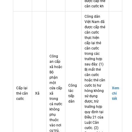
được cấp thẻ
căn cước kh
Công dân
Việt Nam đã
được cấp thẻ
căn cước
thực hiện
cấp lại thẻ
căn cước
trong các
Công
trường hợp
an cấp
sau đây: (1)
xã hoặc
Bị mất thẻ
Bộ
căn cước
phận
hoặc thẻ căn
một
Công
cước bị hư
Cấp lại
cửa cấp
Xem
tác
hỏng không
thẻ căn
Xã
xã
chi
tiếp
sử dụng
cước
trong
tiết
dân
được, trừ
cả nước
trường hợp
không
quy định tại
phụ
Điều 21 của
thuộc
Luật Căn
vào nơi
cước. (2)
cư trú.