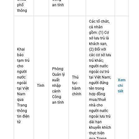
phổ
an tỉnh
thông
Các tổ chức,
cá nhân
gồm: (1) Cơ
sở lưu trú là
khách sạn,
Khai
(2) Đối với
báo
các cơ sở lưu
tạm trú
trú khác;
cho
người nước
Phòng
người
ngoài cư trú
Quản lý
nước
Thủ
tại Việt Nam;
xuất
Xem
ngoài
tục
người đứng
Tỉnh
nhập
chi
tại Việt
hành
tên trong
cảnh
tiết
Nam
chính
hợp đồng
Công
qua
mua/thuê
an tỉnh
Trang
nhà cho
thông
người nước
tin điện
ngoài lưu trú
tử
dài hạn
khuyến khích
thực hiện
qua Trang