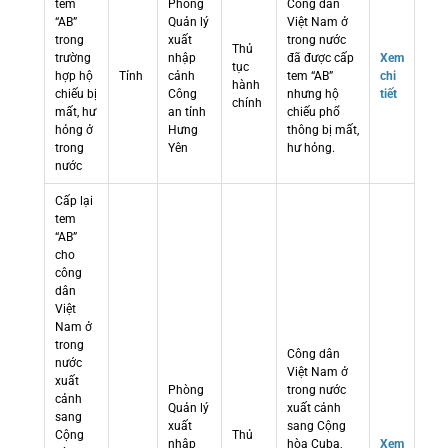
tem
Phòng
Công dân
“AB”
Quản lý
Việt Nam ở
trong
xuất
trong nước
Thủ
trường
nhập
đã được cấp
Xem
tục
hợp hộ
Tỉnh
cảnh
tem “AB”
chi
hành
chiếu bị
Công
nhưng hộ
tiết
chính
mất, hư
an tỉnh
chiếu phổ
hỏng ở
Hưng
thông bị mất,
trong
Yên
hư hỏng.
nước
Cấp lại
tem
“AB”
cho
công
dân
Việt
Nam ở
trong
Công dân
nước
Việt Nam ở
xuất
Phòng
trong nước
cảnh
Quản lý
xuất cảnh
sang
xuất
sang Cộng
Cộng
Thủ
nhập
hòa Cuba,
Xem