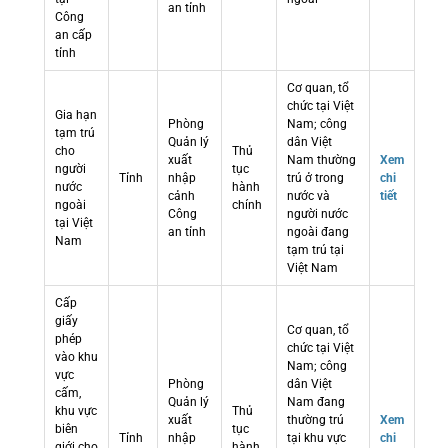
an tỉnh
Công
an cấp
tỉnh
Cơ quan, tổ
chức tại Việt
Gia hạn
Phòng
Nam; công
tạm trú
Quản lý
dân Việt
cho
Thủ
xuất
Nam thường
Xem
người
tục
Tỉnh
nhập
trú ở trong
chi
nước
hành
cảnh
nước và
tiết
ngoài
chính
Công
người nước
tại Việt
an tỉnh
ngoài đang
Nam
tạm trú tại
Việt Nam
Cấp
giấy
Cơ quan, tổ
phép
chức tại Việt
vào khu
Nam; công
vực
Phòng
dân Việt
cấm,
Quản lý
Nam đang
khu vực
Thủ
xuất
thường trú
Xem
biên
tục
Tỉnh
nhập
tại khu vực
chi
giới cho
hành