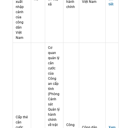
xuất
hành
Việt Nam
xã
tiết
nhập
chính
cảnh
của
công
dân
Việt
Nam
Cơ
quan
quản lý
căn
cước
của
Công
an cấp
tỉnh
(Phòng
Cảnh
sát
Quản lý
hành
Cấp thẻ
chính
căn
về trật
Công
cước
Công dân
Xem