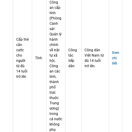
Công
an cấp
tỉnh
(Phòng
Cảnh
sát
Quản lý
Cấp thẻ
hành
căn
chính
cước
về trật
Công
Công dân
Xem
cho
tự xã
tác
Việt Nam từ
Tỉnh
chi
người
hội,
tiếp
đủ 14 tuổi
tiết
từ đủ
Công
dân
trở lên.
14 tuổi
an các
trở lên
tỉnh,
thành
phố
trực
thuộc
Trung
ương)
trong
cả nước
không
phụ