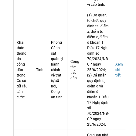
vi cấp tỉnh.
(1) Cơ quan,
tổ chức quy
định tại điểm
a, điểm b,
điểm c, điểm
Khai
Phòng
đ khoản 1
thác
Cảnh
Điều 17 Nghị
thông
sát
định số
tin
quản lý
70/2024/NĐ-
Công
công
hành
CP ngày
Xem
tác
dân
Tỉnh
chính
25/6/2024;
chi
tiếp
trong
về trật
(2) Cá nhân
tiết
dân
Cơ sở
tự xã
quy định tại
dữ liệu
hội,
điểm d và
căn
Công
điểm đ
cước
an tỉnh.
khoản 1 Điều
17 Nghị định
số
70/2024/NĐ-
CP ngày
25/6/2024.
Cơ quan nhà