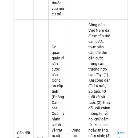
thuộc
vào nơi
cư trú.
Công dân
Việt Nam đã
được cấp thẻ
căn cước
Cơ
thực hiện
quan
cấp đổi thẻ
quản lý
căn cước
căn
trong các
cước
trường hợp
của
sau đây: (1)
Công
Khi công dân
an cấp
đủ 14 tuổi,
tỉnh
25 tuổi, 40
(Phòng
tuổi và 60
Cảnh
tuổi. (2) Thay
sát
đổi, cải chính
Quản lý
thông tin về
hành
họ, chữ đệm,
chính
tên khai sinh;
về trật
Công
ngày, tháng,
Cấp đổi
Xem
tự xã
tác
năm sinh; (3)