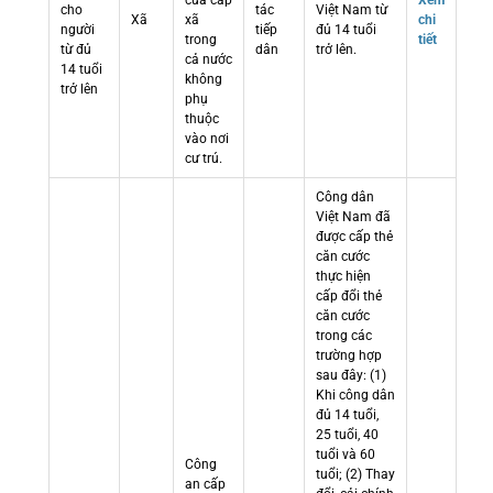
cửa cấp
Xem
cho
tác
Việt Nam từ
Xã
xã
chi
người
tiếp
đủ 14 tuổi
trong
tiết
từ đủ
dân
trở lên.
cả nước
14 tuổi
không
trở lên
phụ
thuộc
vào nơi
cư trú.
Công dân
Việt Nam đã
được cấp thẻ
căn cước
thực hiện
cấp đổi thẻ
căn cước
trong các
trường hợp
sau đây: (1)
Khi công dân
đủ 14 tuổi,
25 tuổi, 40
tuổi và 60
Công
tuổi; (2) Thay
an cấp