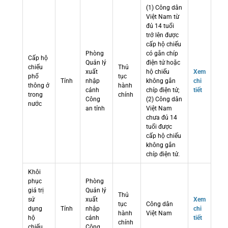
(1) Công dân
Việt Nam từ
đủ 14 tuổi
trở lên được
cấp hộ chiếu
Phòng
có gắn chíp
Cấp hộ
Quản lý
điện tử hoặc
chiếu
Thủ
xuất
hộ chiếu
Xem
phổ
tục
Tỉnh
nhập
không gắn
chi
thông ở
hành
cảnh
chíp điện tử;
tiết
trong
chính
Công
(2) Công dân
nước
an tỉnh
Việt Nam
chưa đủ 14
tuổi được
cấp hộ chiếu
không gắn
chíp điện tử.
Khôi
phục
Phòng
giá trị
Quản lý
Thủ
sử
xuất
Xem
tục
Công dân
dụng
Tỉnh
nhập
chi
hành
Việt Nam
hộ
cảnh
tiết
chính
chiếu
Công