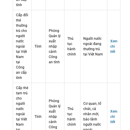
tỉnh
Cấp đổi
thẻ
thường
trú cho
Phòng
người
Quản lý
Thủ
Người nước
nước
xuất
Xem
tục
ngoài đang
ngoài
Tỉnh
nhập
chi
hành
thường trú
tại Việt
cảnh
tiết
chính
tại Việt Nam
Nam
Công
tại
an tỉnh
Công
an cấp
tỉnh
Cấp thẻ
tạm trú
cho
Phòng
người
Cơ quan, tổ
Quản lý
nước
Thủ
chức, cá
xuất
Xem
ngoài
tục
nhân mời,
Tỉnh
nhập
chi
tại Việt
hành
bảo lãnh
cảnh
tiết
Nam
chính
người nước
Công
tại
ngoài