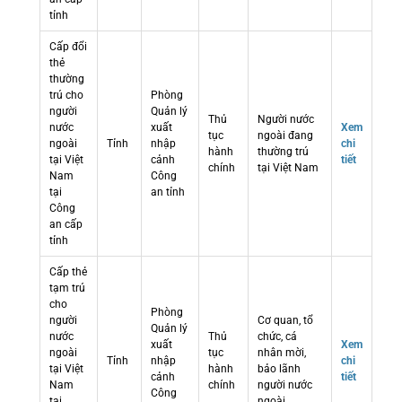
tỉnh
Cấp đổi
thẻ
thường
trú cho
Phòng
người
Quản lý
Thủ
Người nước
nước
xuất
Xem
tục
ngoài đang
ngoài
Tỉnh
nhập
chi
hành
thường trú
tại Việt
cảnh
tiết
chính
tại Việt Nam
Nam
Công
tại
an tỉnh
Công
an cấp
tỉnh
Cấp thẻ
tạm trú
cho
Phòng
người
Cơ quan, tổ
Quản lý
nước
Thủ
chức, cá
xuất
Xem
ngoài
tục
nhân mời,
Tỉnh
nhập
chi
tại Việt
hành
bảo lãnh
cảnh
tiết
Nam
chính
người nước
Công
tại
ngoài