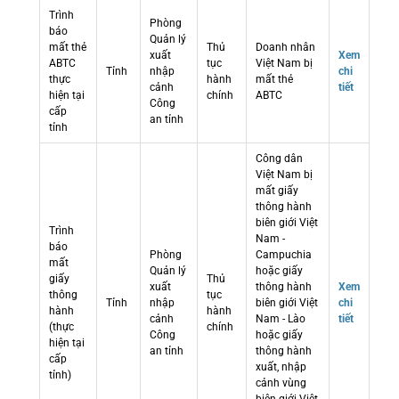
Trình
Phòng
báo
Quản lý
mất thẻ
Thủ
Doanh nhân
xuất
Xem
ABTC
tục
Việt Nam bị
Tỉnh
nhập
chi
thực
hành
mất thẻ
cảnh
tiết
hiện tại
chính
ABTC
Công
cấp
an tỉnh
tỉnh
Công dân
Việt Nam bị
mất giấy
thông hành
biên giới Việt
Trình
Nam -
báo
Phòng
Campuchia
mất
Quản lý
hoặc giấy
giấy
Thủ
xuất
thông hành
Xem
thông
tục
Tỉnh
nhập
biên giới Việt
chi
hành
hành
cảnh
Nam - Lào
tiết
(thực
chính
Công
hoặc giấy
hiện tại
an tỉnh
thông hành
cấp
xuất, nhập
tỉnh)
cảnh vùng