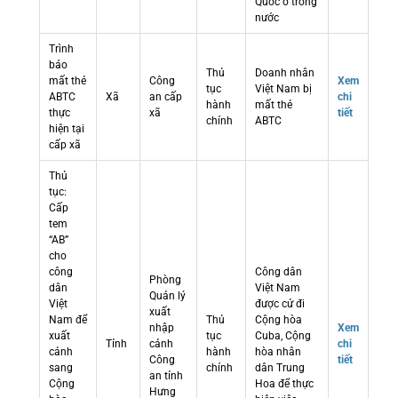
Quốc ở trong
nước
Trình
báo
Thủ
Doanh nhân
mất thẻ
Công
Xem
tục
Việt Nam bị
ABTC
Xã
an cấp
chi
hành
mất thẻ
thực
xã
tiết
chính
ABTC
hiện tại
cấp xã
Thủ
tục:
Cấp
tem
“AB”
cho
công
Công dân
Phòng
dân
Việt Nam
Quản lý
Việt
được cử đi
xuất
Nam để
Thủ
Cộng hòa
nhập
Xem
xuất
tục
Cuba, Cộng
Tỉnh
cảnh
chi
cảnh
hành
hòa nhân
Công
tiết
sang
chính
dân Trung
an tỉnh
Cộng
Hoa để thực
Hưng