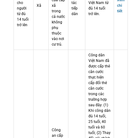
cửa cấp
Xem
cho
tác
Việt Nam từ
Xã
xã
chi
người
tiếp
đủ 14 tuổi
trong
tiết
từ đủ
dân
trở lên.
cả nước
14 tuổi
không
trở lên
phụ
thuộc
vào nơi
cư trú.
Công dân
Việt Nam đã
được cấp thẻ
căn cước
thực hiện
cấp đổi thẻ
căn cước
trong các
trường hợp
sau đây: (1)
Khi công dân
đủ 14 tuổi,
25 tuổi, 40
tuổi và 60
Công
tuổi; (2) Thay
an cấp