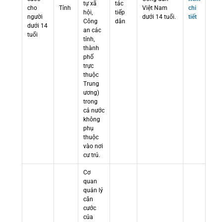
tự xã
tác
cho
Tỉnh
Việt Nam
chi
hội,
tiếp
người
dưới 14 tuổi.
tiết
Công
dân
dưới 14
an các
tuổi
tỉnh,
thành
phố
trực
thuộc
Trung
ương)
trong
cả nước
không
phụ
thuộc
vào nơi
cư trú.
Cơ
quan
quản lý
căn
cước
của