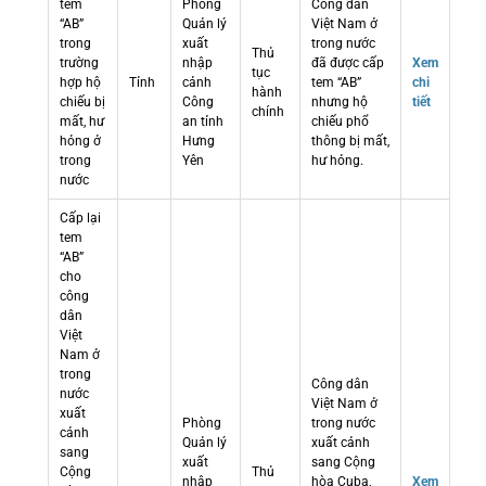
tem
Phòng
Công dân
“AB”
Quản lý
Việt Nam ở
trong
xuất
trong nước
Thủ
trường
nhập
đã được cấp
Xem
tục
hợp hộ
Tỉnh
cảnh
tem “AB”
chi
hành
chiếu bị
Công
nhưng hộ
tiết
chính
mất, hư
an tỉnh
chiếu phổ
hỏng ở
Hưng
thông bị mất,
trong
Yên
hư hỏng.
nước
Cấp lại
tem
“AB”
cho
công
dân
Việt
Nam ở
trong
Công dân
nước
Việt Nam ở
xuất
Phòng
trong nước
cảnh
Quản lý
xuất cảnh
sang
xuất
sang Cộng
Cộng
Thủ
nhập
hòa Cuba,
Xem