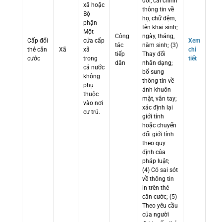
đổi, cải chính
xã hoặc
thông tin về
Bộ
họ, chữ đệm,
phận
tên khai sinh;
Một
Công
ngày, tháng,
Cấp đổi
cửa cấp
Xem
tác
năm sinh; (3)
thẻ căn
Xã
xã
chi
tiếp
Thay đổi
cước
trong
tiết
dân
nhân dạng;
cả nước
bổ sung
không
thông tin về
phụ
ảnh khuôn
thuộc
mặt, vân tay;
vào nơi
xác định lại
cư trú.
giới tính
hoặc chuyển
đổi giới tính
theo quy
định của
pháp luật;
(4) Có sai sót
về thông tin
in trên thẻ
căn cước; (5)
Theo yêu cầu
của người