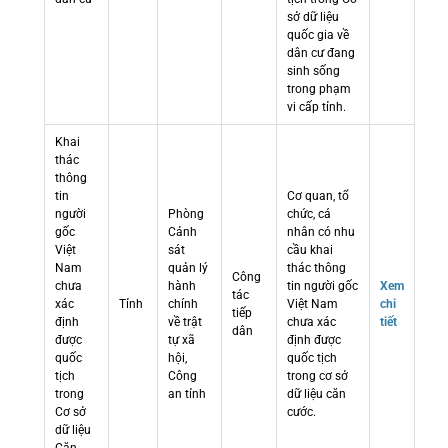
sở dữ liệu
quốc gia về
dân cư đang
sinh sống
trong phạm
vi cấp tỉnh.
Khai
thác
thông
tin
Cơ quan, tổ
người
Phòng
chức, cá
gốc
Cảnh
nhân có nhu
Việt
sát
cầu khai
Nam
quản lý
thác thông
Công
chưa
hành
tin người gốc
Xem
tác
xác
Tỉnh
chính
Việt Nam
chi
tiếp
định
về trật
chưa xác
tiết
dân
được
tự xã
định được
quốc
hội,
quốc tịch
tịch
Công
trong cơ sở
trong
an tỉnh
dữ liệu căn
Cơ sở
cước.
dữ liệu