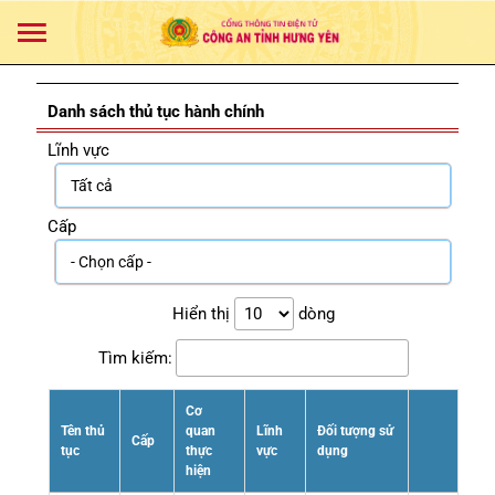
Danh sách thủ tục hành chính
Lĩnh vực
Cấp
Hiển thị
dòng
Tìm kiếm:
Cơ
Tên thủ
quan
Lĩnh
Đối tượng sử
Cấp
tục
thực
vực
dụng
hiện