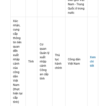
biên giới Việt
Nam - Trung
Quốc ở trong
nước
Xác
nhận,
cung
cấp
thông
tin liên
Cơ
quan
quan
đến
Quản lý
xuất
Thủ
xuất
Xem
nhập
tục
Công dân
Tỉnh
nhập
chi
cảnh
hành
Việt Nam
cảnh
tiết
của
chính
Công
công
an cấp
dân
tỉnh
Việt
Nam
(thực
hiện tại
cấp
tỉnh)