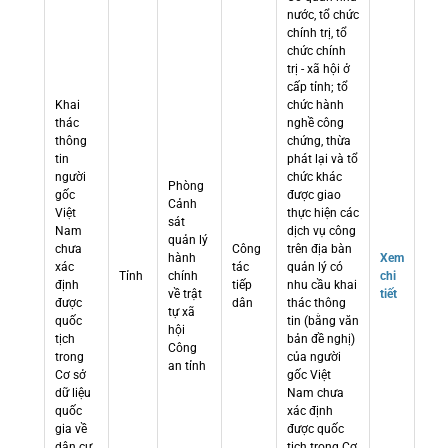
nước, tổ chức
chính trị, tổ
chức chính
trị - xã hội ở
cấp tỉnh; tổ
Khai
chức hành
thác
nghề công
thông
chứng, thừa
tin
phát lại và tổ
người
chức khác
Phòng
gốc
được giao
Cảnh
Việt
thực hiện các
sát
Nam
dịch vụ công
quản lý
chưa
Công
trên địa bàn
hành
Xem
xác
tác
quản lý có
Tỉnh
chính
chi
định
tiếp
nhu cầu khai
về trật
tiết
được
dân
thác thông
tự xã
quốc
tin (bằng văn
hội
tịch
bản đề nghị)
Công
trong
của người
an tỉnh
Cơ sở
gốc Việt
dữ liệu
Nam chưa
quốc
xác định
gia về
được quốc
dân cư
tịch trong Cơ