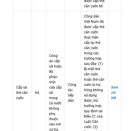
được cấp thẻ
căn cước kh
Công dân
Việt Nam đã
được cấp thẻ
căn cước
thực hiện
cấp lại thẻ
căn cước
trong các
Công
trường hợp
an cấp
sau đây: (1)
xã hoặc
Bị mất thẻ
Bộ
căn cước
phận
hoặc thẻ căn
một
Công
cước bị hư
Cấp lại
cửa cấp
Xem
tác
hỏng không
thẻ căn
Xã
xã
chi
tiếp
sử dụng
cước
trong
tiết
dân
được, trừ
cả nước
trường hợp
không
quy định tại
phụ
Điều 21 của
thuộc
Luật Căn
vào nơi
cước. (2)
cư trú.