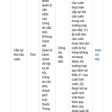
quan
căn cước
quản lý
thực hiện
căn
cấp lại thẻ
cước
căn cước
của
trong các
Công
trường hợp
an cấp
sau đây: (1)
tỉnh
Bị mất thẻ
(Phòng
căn cước
Cảnh
hoặc thẻ căn
sát
Công
cước bị hư
Cấp lại
Quản lý
Xem
tác
hỏng không
thẻ Căn
Tỉnh
hành
chi
tiếp
sử dụng
cước
chính
tiết
dân
được, trừ
về trật
trường hợp
tự xã
quy định tại
hội,
Điều 21 của
Công
Luật Căn
an các
cước; (2)
tỉnh,
Được trở lại
thành
quốc tịch
phố
Việt Nam
trực
theo quy
thuộc
định của
Trung
pháp luật về