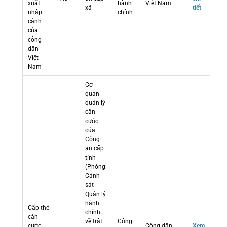
xuất
hành
Việt Nam
xã
tiết
nhập
chính
cảnh
của
công
dân
Việt
Nam
Cơ
quan
quản lý
căn
cước
của
Công
an cấp
tỉnh
(Phòng
Cảnh
sát
Quản lý
hành
Cấp thẻ
chính
căn
về trật
Công
cước
Công dân
Xem