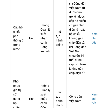
(1) Công dân
Việt Nam từ
đủ 14 tuổi
trở lên được
cấp hộ chiếu
Phòng
có gắn chíp
Cấp hộ
Quản lý
điện tử hoặc
chiếu
Thủ
xuất
hộ chiếu
Xem
phổ
tục
Tỉnh
nhập
không gắn
chi
thông ở
hành
cảnh
chíp điện tử;
tiết
trong
chính
Công
(2) Công dân
nước
an tỉnh
Việt Nam
chưa đủ 14
tuổi được
cấp hộ chiếu
không gắn
chíp điện tử.
Khôi
phục
Phòng
giá trị
Quản lý
Thủ
sử
xuất
Xem
tục
Công dân
dụng
Tỉnh
nhập
chi
hành
Việt Nam
hộ
cảnh
tiết
chính
chiếu
Công