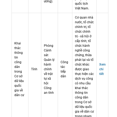
ương).
quốc tịch
Việt Nam.
Cơ quan nhà
nước, tổ chức
chính trị, tổ
chức chính
trị - xã hội ở
cấp tỉnh; tổ
Khai
Phòng
chức hành
thác
Cảnh
nghề công
thông
sát
chứng, thừa
tin
Quản lý
phát lại và tổ
công
Công
hành
chức khác
Xem
dân
tác
Tỉnh
chính
được giao
chi
trong
tiếp
về trật
thực hiện các
tiết
Cơ sở
dân
tự xã
dịch vụ công
dữ liệu
hội
có nhu cầu
quốc
Công
khai thác
gia về
an tỉnh
thông tin
dân cư
công dân
trong Cơ sở
dữ liệu quốc
gia về dân cư
trong phạm