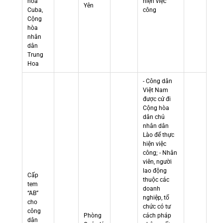
hòa
hiện việc
Yên
Cuba,
công
Cộng
hòa
nhân
dân
Trung
Hoa
- Công dân
Việt Nam
được cử đi
Cộng hòa
dân chủ
nhân dân
Lào để thực
hiện việc
công; - Nhân
viên, người
lao động
Cấp
thuộc các
tem
doanh
“AB”
nghiệp, tổ
cho
chức có tư
công
Phòng
cách pháp
dân