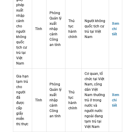
phép
xuất
Phòng
nhập
Quản lý
cảnh
Thủ
Người không
xuất
Xem
cho
tục
quốc tịch cư
Tỉnh
nhập
chi
người
hành
trú tại Việt
cảnh
tiết
không
chính
Nam
Công
quốc
an tỉnh
tịch cư
trú tại
Việt
Nam
Cơ quan, tổ
Gia hạn
chức tại Việt
tạm trú
Phòng
Nam, công
cho
Quản lý
dân Việt
người
Thủ
xuất
Nam thường
Xem
đã
tục
Tỉnh
nhập
trú ở trong
chi
được
hành
cảnh
nước và
tiết
cấp
chính
Công
người nước
giấy
an tỉnh
ngoài đang
miễn
tạm trú tại
thị thực
Việt Nam