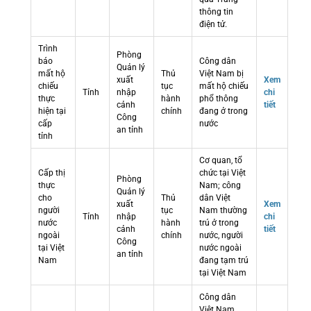
thông tin
điện tử.
Trình
Phòng
báo
Công dân
Quản lý
mất hộ
Thủ
Việt Nam bị
xuất
Xem
chiếu
tục
mất hộ chiếu
Tỉnh
nhập
chi
thực
hành
phổ thông
cảnh
tiết
hiện tại
chính
đang ở trong
Công
cấp
nước
an tỉnh
tỉnh
Cơ quan, tổ
Cấp thị
chức tại Việt
Phòng
thực
Nam; công
Quản lý
cho
Thủ
dân Việt
xuất
Xem
người
tục
Nam thường
Tỉnh
nhập
chi
nước
hành
trú ở trong
cảnh
tiết
ngoài
chính
nước, người
Công
tại Việt
nước ngoài
an tỉnh
Nam
đang tạm trú
tại Việt Nam
Công dân
Việt Nam