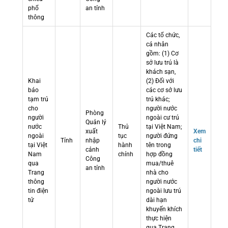
phổ
an tỉnh
thông
Các tổ chức,
cá nhân
gồm: (1) Cơ
sở lưu trú là
khách sạn,
Khai
(2) Đối với
báo
các cơ sở lưu
tạm trú
trú khác;
cho
người nước
Phòng
người
ngoài cư trú
Quản lý
nước
Thủ
tại Việt Nam;
xuất
Xem
ngoài
tục
người đứng
Tỉnh
nhập
chi
tại Việt
hành
tên trong
cảnh
tiết
Nam
chính
hợp đồng
Công
qua
mua/thuê
an tỉnh
Trang
nhà cho
thông
người nước
tin điện
ngoài lưu trú
tử
dài hạn
khuyến khích
thực hiện
qua Trang