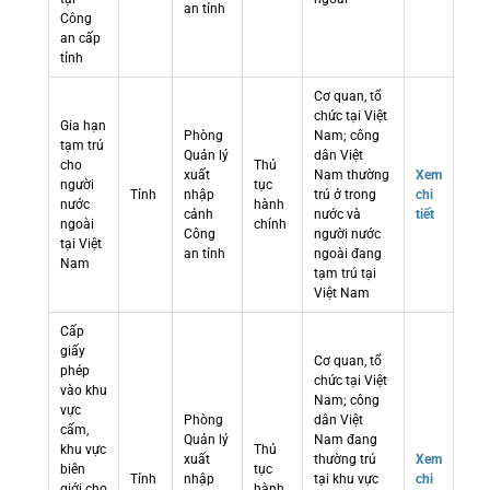
an tỉnh
Công
an cấp
tỉnh
Cơ quan, tổ
chức tại Việt
Gia hạn
Phòng
Nam; công
tạm trú
Quản lý
dân Việt
cho
Thủ
xuất
Nam thường
Xem
người
tục
Tỉnh
nhập
trú ở trong
chi
nước
hành
cảnh
nước và
tiết
ngoài
chính
Công
người nước
tại Việt
an tỉnh
ngoài đang
Nam
tạm trú tại
Việt Nam
Cấp
giấy
Cơ quan, tổ
phép
chức tại Việt
vào khu
Nam; công
vực
Phòng
dân Việt
cấm,
Quản lý
Nam đang
khu vực
Thủ
xuất
thường trú
Xem
biên
tục
Tỉnh
nhập
tại khu vực
chi
giới cho
hành