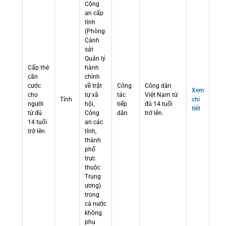
Công
an cấp
tỉnh
(Phòng
Cảnh
sát
Quản lý
Cấp thẻ
hành
căn
chính
cước
về trật
Công
Công dân
Xem
cho
tự xã
tác
Việt Nam từ
Tỉnh
chi
người
hội,
tiếp
đủ 14 tuổi
tiết
từ đủ
Công
dân
trở lên.
14 tuổi
an các
trở lên
tỉnh,
thành
phố
trực
thuộc
Trung
ương)
trong
cả nước
không
phụ