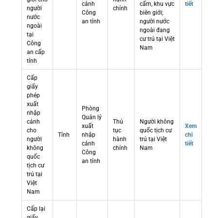
cảnh
cấm, khu vực
tiết
người
chính
Công
biên giới;
nước
an tỉnh
người nước
ngoài
ngoài đang
tại
cư trú tại Việt
Công
Nam
an cấp
tỉnh
Cấp
giấy
phép
xuất
Phòng
nhập
Quản lý
cảnh
Thủ
Người không
xuất
Xem
cho
tục
quốc tịch cư
Tỉnh
nhập
chi
người
hành
trú tại Việt
cảnh
tiết
không
chính
Nam
Công
quốc
an tỉnh
tịch cư
trú tại
Việt
Nam
Cấp lại
giấy