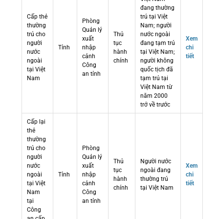
đang thường
Cấp thẻ
trú tại Việt
Phòng
thường
Nam; người
Quản lý
trú cho
Thủ
nước ngoài
xuất
Xem
người
tục
đang tạm trú
Tỉnh
nhập
chi
nước
hành
tại Việt Nam;
cảnh
tiết
ngoài
chính
người không
Công
tại Việt
quốc tịch đã
an tỉnh
Nam
tạm trú tại
Việt Nam từ
năm 2000
trở về trước
Cấp lại
thẻ
thường
trú cho
Phòng
người
Quản lý
Thủ
Người nước
nước
xuất
Xem
tục
ngoài đang
ngoài
Tỉnh
nhập
chi
hành
thường trú
tại Việt
cảnh
tiết
chính
tại Việt Nam
Nam
Công
tại
an tỉnh
Công
an cấp