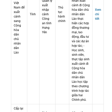
Quản lý
nhân xuất
Việt
xuất
cảnh đi Cộng
Nam để
Thủ
nhập
hòa dân chù
Xem
xuất
tục
Tỉnh
cảnh
nhân dân
chi
cảnh
hành
Công
Lào thực
tiết
sang
chính
an tỉnh
hiện các hợp
Cộng
Hưng
đồng thương
hòa
Yên
mại, lao
dân
động, đầu tư
chủ
và các dự án
nhân
hợp tác; -
dân
Học sinh,
Lào
sinh viên,
thực tập sinh
xuất cảnh đi
Cộng hòa
dân chủ
nhân dân
Lào học tập
theo chương
trình hợp tác
giữa hai
Chính phủ.
Cấp lại