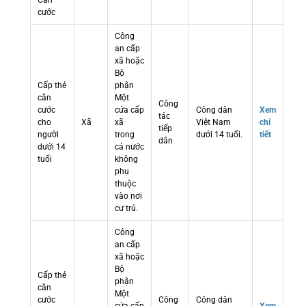
Căn
cước
Công
an cấp
xã hoặc
Bộ
Cấp thẻ
phận
căn
Một
Công
cước
cửa cấp
Công dân
Xem
tác
cho
Xã
xã
Việt Nam
chi
tiếp
người
trong
dưới 14 tuổi.
tiết
dân
dưới 14
cả nước
tuổi
không
phụ
thuộc
vào nơi
cư trú.
Công
an cấp
xã hoặc
Bộ
Cấp thẻ
phận
căn
Một
cước
Công
Công dân