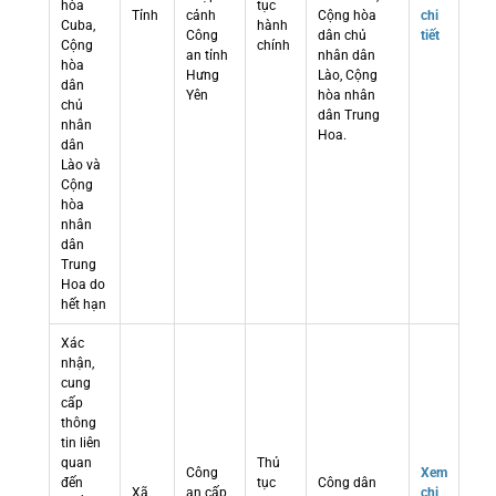
hòa
tục
Tỉnh
cảnh
Cộng hòa
chi
Cuba,
hành
Công
dân chủ
tiết
Cộng
chính
an tỉnh
nhân dân
hòa
Hưng
Lào, Cộng
dân
Yên
hòa nhân
chủ
dân Trung
nhân
Hoa.
dân
Lào và
Cộng
hòa
nhân
dân
Trung
Hoa do
hết hạn
Xác
nhận,
cung
cấp
thông
tin liên
quan
Thủ
Công
Xem
đến
tục
Công dân
Xã
an cấp
chi