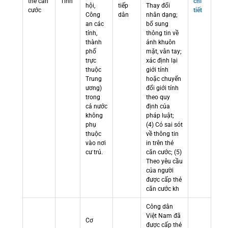
thẻ căn
Tỉnh
chi
hội,
tiếp
Thay đổi
cước
tiết
Công
dân
nhân dạng;
an các
bổ sung
tỉnh,
thông tin về
thành
ảnh khuôn
phố
mặt, vân tay;
trực
xác định lại
thuộc
giới tính
Trung
hoặc chuyển
ương)
đổi giới tính
trong
theo quy
cả nước
định của
không
pháp luật;
phụ
(4) Có sai sót
thuộc
về thông tin
vào nơi
in trên thẻ
cư trú.
căn cước; (5)
Theo yêu cầu
của người
được cấp thẻ
căn cước kh
Công dân
Việt Nam đã
Cơ
được cấp thẻ