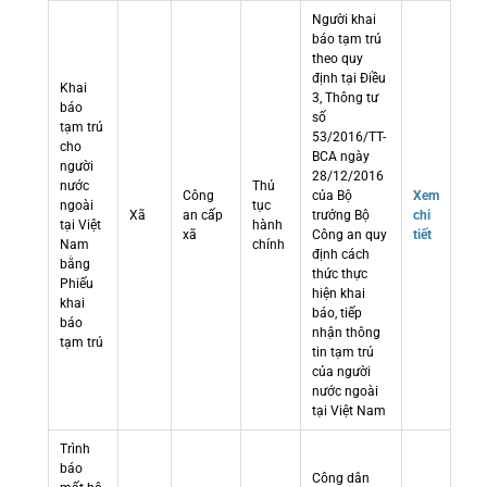
Người khai
báo tạm trú
theo quy
định tại Điều
Khai
3, Thông tư
báo
số
tạm trú
53/2016/TT-
cho
BCA ngày
người
28/12/2016
nước
Thủ
Công
của Bộ
Xem
ngoài
tục
Xã
an cấp
trưởng Bộ
chi
tại Việt
hành
xã
Công an quy
tiết
Nam
chính
định cách
bằng
thức thực
Phiếu
hiện khai
khai
báo, tiếp
báo
nhận thông
tạm trú
tin tạm trú
của người
nước ngoài
tại Việt Nam
Trình
báo
Công dân