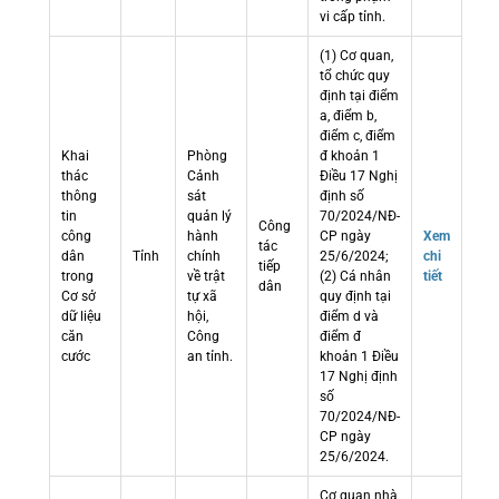
vi cấp tỉnh.
(1) Cơ quan,
tổ chức quy
định tại điểm
a, điểm b,
điểm c, điểm
Khai
Phòng
đ khoản 1
thác
Cảnh
Điều 17 Nghị
thông
sát
định số
tin
quản lý
70/2024/NĐ-
Công
công
hành
CP ngày
Xem
tác
dân
Tỉnh
chính
25/6/2024;
chi
tiếp
trong
về trật
(2) Cá nhân
tiết
dân
Cơ sở
tự xã
quy định tại
dữ liệu
hội,
điểm d và
căn
Công
điểm đ
cước
an tỉnh.
khoản 1 Điều
17 Nghị định
số
70/2024/NĐ-
CP ngày
25/6/2024.
Cơ quan nhà