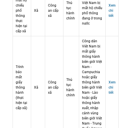
mất hộ
Thủ
Việt Nam bị
chiếu
Công
Xem
tục
mất hộ chiếu
phổ
Xã
an cấp
chi
hành
phổ thông
thông
xã
tiết
chính
đang ở trong
thực
nước
hiện tại
cấp xã
Công dân
Việt Nam bị
mất giấy
thông hành
biên giới Việt
Trình
Nam -
báo
Campuchia
mất
hoặc giấy
Thủ
giấy
Công
thông hành
Xem
tục
thông
Xã
an cấp
biên giới Việt
chi
hành
hành
xã
Nam - Lào
tiết
chính
(thực
hoặc giấy
hiện tại
thông hành
cấp xã)
xuất, nhập
cảnh vùng
biên giới Việt
Nam - Trung