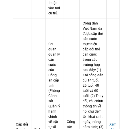
thuộc
vào nơi
cư trú.
Công dân
Việt Nam đã
được cấp thẻ
căn cước
Cơ
thực hiện
quan
cấp đổi thẻ
quản lý
căn cước
căn
trong các
cước
trường hợp
của
sau đây: (1)
Công
Khi công dân
an cấp
đủ 14 tuổi,
tỉnh
25 tuổi, 40
(Phòng
tuổi và 60
Cảnh
tuổi. (2) Thay
sát
đổi, cải chính
Quản lý
thông tin về
hành
họ, chữ đệm,
chính
tên khai sinh;
về trật
Công
ngày, tháng,
Cấp đổi
Xem
tự xã
tác
năm sinh; (3)