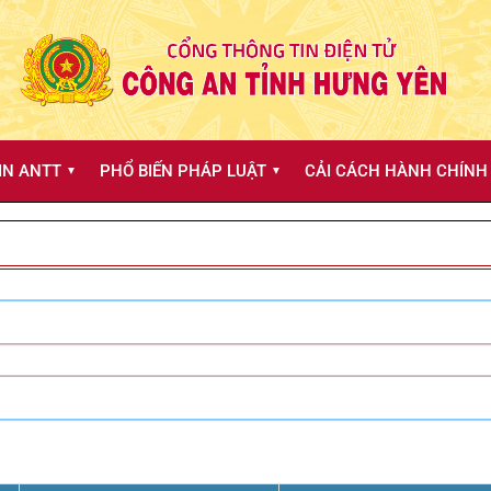
IN ANTT
PHỔ BIẾN PHÁP LUẬT
CẢI CÁCH HÀNH CHÍNH 
▼
▼