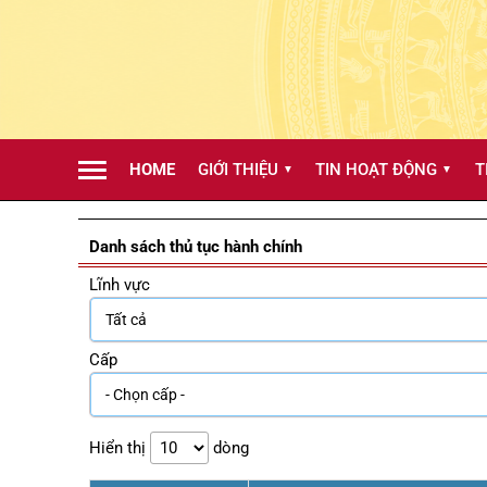
HOME
GIỚI THIỆU
TIN HOẠT ĐỘNG
T
▼
▼
Danh sách thủ tục hành chính
Lĩnh vực
Cấp
Hiển thị
dòng