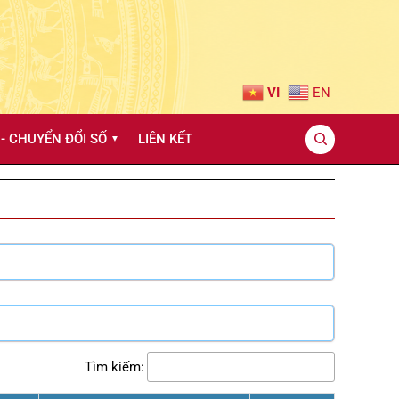
VI
EN
- CHUYỂN ĐỔI SỐ
LIÊN KẾT
▼
Tìm kiếm: