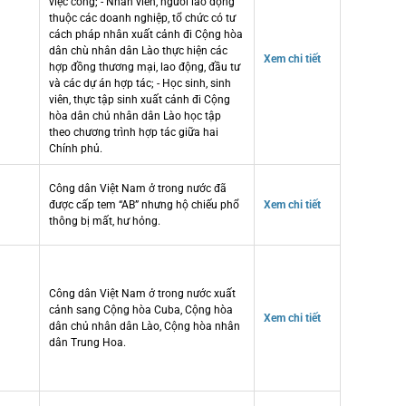
việc công; - Nhân viên, người lao động
thuộc các doanh nghiệp, tổ chức có tư
cách pháp nhân xuất cảnh đi Cộng hòa
dân chù nhân dân Lào thực hiện các
Xem chi tiết
hợp đồng thương mại, lao động, đầu tư
và các dự án hợp tác; - Học sinh, sinh
viên, thực tập sinh xuất cảnh đi Cộng
hòa dân chủ nhân dân Lào học tập
theo chương trình hợp tác giữa hai
Chính phủ.
Công dân Việt Nam ở trong nước đã
được cấp tem “AB” nhưng hộ chiếu phổ
Xem chi tiết
thông bị mất, hư hỏng.
Công dân Việt Nam ở trong nước xuất
cảnh sang Cộng hòa Cuba, Cộng hòa
Xem chi tiết
dân chủ nhân dân Lào, Cộng hòa nhân
dân Trung Hoa.