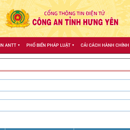
IN ANTT
PHỔ BIẾN PHÁP LUẬT
CẢI CÁCH HÀNH CHÍNH 
▼
▼