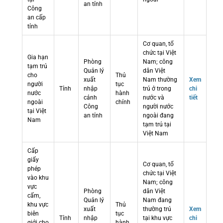
an tỉnh
Công
an cấp
tỉnh
Cơ quan, tổ
chức tại Việt
Gia hạn
Phòng
Nam; công
tạm trú
Quản lý
dân Việt
cho
Thủ
xuất
Nam thường
Xem
người
tục
Tỉnh
nhập
trú ở trong
chi
nước
hành
cảnh
nước và
tiết
ngoài
chính
Công
người nước
tại Việt
an tỉnh
ngoài đang
Nam
tạm trú tại
Việt Nam
Cấp
giấy
Cơ quan, tổ
phép
chức tại Việt
vào khu
Nam; công
vực
Phòng
dân Việt
cấm,
Quản lý
Nam đang
khu vực
Thủ
xuất
thường trú
Xem
biên
tục
Tỉnh
nhập
tại khu vực
chi
giới cho
hành