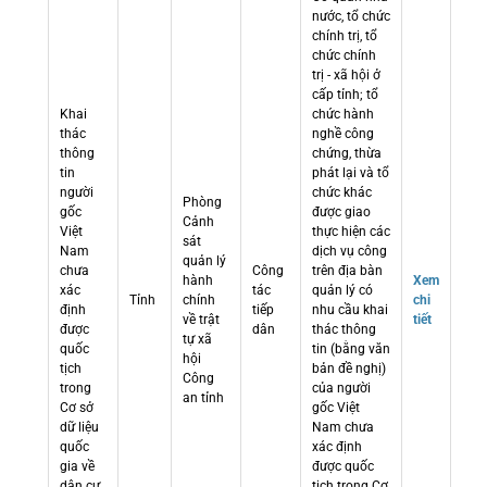
nước, tổ chức
chính trị, tổ
chức chính
trị - xã hội ở
cấp tỉnh; tổ
Khai
chức hành
thác
nghề công
thông
chứng, thừa
tin
phát lại và tổ
người
chức khác
Phòng
gốc
được giao
Cảnh
Việt
thực hiện các
sát
Nam
dịch vụ công
quản lý
chưa
Công
trên địa bàn
hành
Xem
xác
tác
quản lý có
Tỉnh
chính
chi
định
tiếp
nhu cầu khai
về trật
tiết
được
dân
thác thông
tự xã
quốc
tin (bằng văn
hội
tịch
bản đề nghị)
Công
trong
của người
an tỉnh
Cơ sở
gốc Việt
dữ liệu
Nam chưa
quốc
xác định
gia về
được quốc
dân cư
tịch trong Cơ