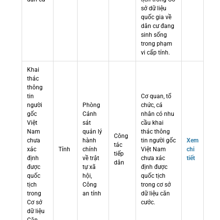
sở dữ liệu
quốc gia về
dân cư đang
sinh sống
trong phạm
vi cấp tỉnh.
Khai
thác
thông
tin
Cơ quan, tổ
người
Phòng
chức, cá
gốc
Cảnh
nhân có nhu
Việt
sát
cầu khai
Nam
quản lý
thác thông
Công
chưa
hành
tin người gốc
Xem
tác
xác
Tỉnh
chính
Việt Nam
chi
tiếp
định
về trật
chưa xác
tiết
dân
được
tự xã
định được
quốc
hội,
quốc tịch
tịch
Công
trong cơ sở
trong
an tỉnh
dữ liệu căn
Cơ sở
cước.
dữ liệu