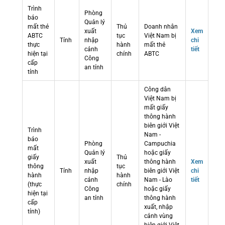
Trình
Phòng
báo
Quản lý
mất thẻ
Thủ
Doanh nhân
xuất
Xem
ABTC
tục
Việt Nam bị
Tỉnh
nhập
chi
thực
hành
mất thẻ
cảnh
tiết
hiện tại
chính
ABTC
Công
cấp
an tỉnh
tỉnh
Công dân
Việt Nam bị
mất giấy
thông hành
biên giới Việt
Trình
Nam -
báo
Phòng
Campuchia
mất
Quản lý
hoặc giấy
giấy
Thủ
xuất
thông hành
Xem
thông
tục
Tỉnh
nhập
biên giới Việt
chi
hành
hành
cảnh
Nam - Lào
tiết
(thực
chính
Công
hoặc giấy
hiện tại
an tỉnh
thông hành
cấp
xuất, nhập
tỉnh)
cảnh vùng