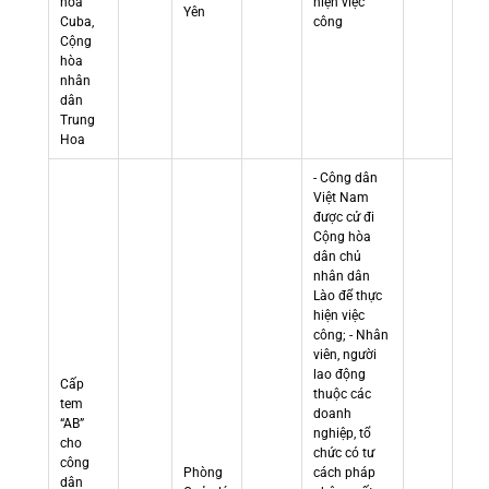
hòa
hiện việc
Yên
Cuba,
công
Cộng
hòa
nhân
dân
Trung
Hoa
- Công dân
Việt Nam
được cử đi
Cộng hòa
dân chủ
nhân dân
Lào để thực
hiện việc
công; - Nhân
viên, người
lao động
Cấp
thuộc các
tem
doanh
“AB”
nghiệp, tổ
cho
chức có tư
công
Phòng
cách pháp
dân