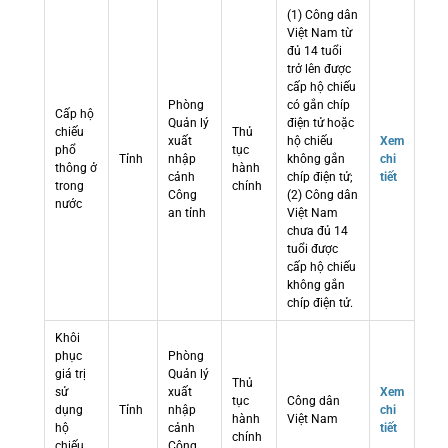
(1) Công dân
Việt Nam từ
đủ 14 tuổi
trở lên được
cấp hộ chiếu
Phòng
có gắn chíp
Cấp hộ
Quản lý
điện tử hoặc
chiếu
Thủ
xuất
hộ chiếu
Xem
phổ
tục
Tỉnh
nhập
không gắn
chi
thông ở
hành
cảnh
chíp điện tử;
tiết
trong
chính
Công
(2) Công dân
nước
an tỉnh
Việt Nam
chưa đủ 14
tuổi được
cấp hộ chiếu
không gắn
chíp điện tử.
Khôi
phục
Phòng
giá trị
Quản lý
Thủ
sử
xuất
Xem
tục
Công dân
dụng
Tỉnh
nhập
chi
hành
Việt Nam
hộ
cảnh
tiết
chính
chiếu
Công