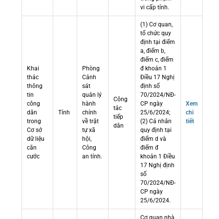
vi cấp tỉnh.
(1) Cơ quan,
tổ chức quy
định tại điểm
a, điểm b,
điểm c, điểm
Khai
Phòng
đ khoản 1
thác
Cảnh
Điều 17 Nghị
thông
sát
định số
tin
quản lý
70/2024/NĐ-
Công
công
hành
CP ngày
Xem
tác
dân
Tỉnh
chính
25/6/2024;
chi
tiếp
trong
về trật
(2) Cá nhân
tiết
dân
Cơ sở
tự xã
quy định tại
dữ liệu
hội,
điểm d và
căn
Công
điểm đ
cước
an tỉnh.
khoản 1 Điều
17 Nghị định
số
70/2024/NĐ-
CP ngày
25/6/2024.
Cơ quan nhà