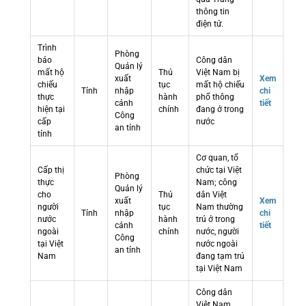
thông tin
điện tử.
Trình
Phòng
báo
Công dân
Quản lý
mất hộ
Thủ
Việt Nam bị
xuất
Xem
chiếu
tục
mất hộ chiếu
Tỉnh
nhập
chi
thực
hành
phổ thông
cảnh
tiết
hiện tại
chính
đang ở trong
Công
cấp
nước
an tỉnh
tỉnh
Cơ quan, tổ
Cấp thị
chức tại Việt
Phòng
thực
Nam; công
Quản lý
cho
Thủ
dân Việt
xuất
Xem
người
tục
Nam thường
Tỉnh
nhập
chi
nước
hành
trú ở trong
cảnh
tiết
ngoài
chính
nước, người
Công
tại Việt
nước ngoài
an tỉnh
Nam
đang tạm trú
tại Việt Nam
Công dân
Việt Nam