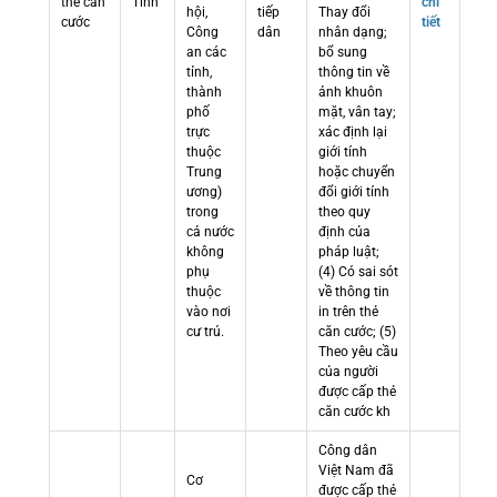
thẻ căn
Tỉnh
chi
hội,
tiếp
Thay đổi
cước
tiết
Công
dân
nhân dạng;
an các
bổ sung
tỉnh,
thông tin về
thành
ảnh khuôn
phố
mặt, vân tay;
trực
xác định lại
thuộc
giới tính
Trung
hoặc chuyển
ương)
đổi giới tính
trong
theo quy
cả nước
định của
không
pháp luật;
phụ
(4) Có sai sót
thuộc
về thông tin
vào nơi
in trên thẻ
cư trú.
căn cước; (5)
Theo yêu cầu
của người
được cấp thẻ
căn cước kh
Công dân
Việt Nam đã
Cơ
được cấp thẻ