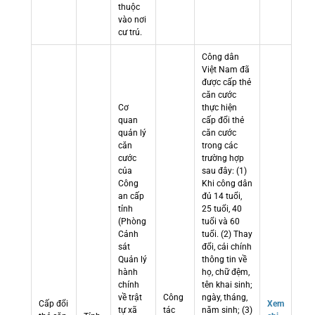
thuộc
vào nơi
cư trú.
Công dân
Việt Nam đã
được cấp thẻ
căn cước
Cơ
thực hiện
quan
cấp đổi thẻ
quản lý
căn cước
căn
trong các
cước
trường hợp
của
sau đây: (1)
Công
Khi công dân
an cấp
đủ 14 tuổi,
tỉnh
25 tuổi, 40
(Phòng
tuổi và 60
Cảnh
tuổi. (2) Thay
sát
đổi, cải chính
Quản lý
thông tin về
hành
họ, chữ đệm,
chính
tên khai sinh;
về trật
Công
ngày, tháng,
Cấp đổi
Xem
tự xã
tác
năm sinh; (3)