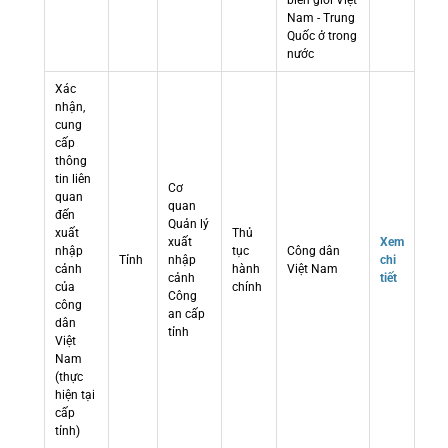
biên giới Việt
Nam - Trung
Quốc ở trong
nước
Xác
nhận,
cung
cấp
thông
tin liên
Cơ
quan
quan
đến
Quản lý
xuất
Thủ
xuất
Xem
nhập
tục
Công dân
Tỉnh
nhập
chi
cảnh
hành
Việt Nam
cảnh
tiết
của
chính
Công
công
an cấp
dân
tỉnh
Việt
Nam
(thực
hiện tại
cấp
tỉnh)