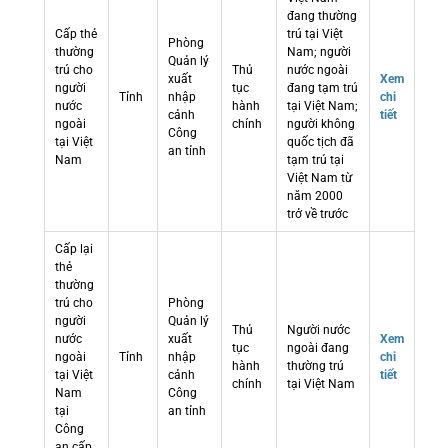
đang thường
Cấp thẻ
trú tại Việt
Phòng
thường
Nam; người
Quản lý
trú cho
Thủ
nước ngoài
xuất
Xem
người
tục
đang tạm trú
Tỉnh
nhập
chi
nước
hành
tại Việt Nam;
cảnh
tiết
ngoài
chính
người không
Công
tại Việt
quốc tịch đã
an tỉnh
Nam
tạm trú tại
Việt Nam từ
năm 2000
trở về trước
Cấp lại
thẻ
thường
trú cho
Phòng
người
Quản lý
Thủ
Người nước
nước
xuất
Xem
tục
ngoài đang
ngoài
Tỉnh
nhập
chi
hành
thường trú
tại Việt
cảnh
tiết
chính
tại Việt Nam
Nam
Công
tại
an tỉnh
Công
an cấp