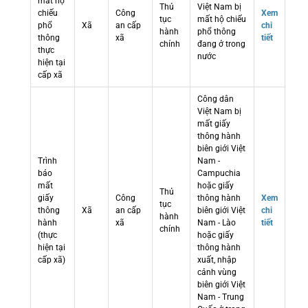
mất hộ
Thủ
Việt Nam bị
chiếu
Công
Xem
tục
mất hộ chiếu
phổ
Xã
an cấp
chi
hành
phổ thông
thông
xã
tiết
chính
đang ở trong
thực
nước
hiện tại
cấp xã
Công dân
Việt Nam bị
mất giấy
thông hành
biên giới Việt
Trình
Nam -
báo
Campuchia
mất
hoặc giấy
Thủ
giấy
Công
thông hành
Xem
tục
thông
Xã
an cấp
biên giới Việt
chi
hành
hành
xã
Nam - Lào
tiết
chính
(thực
hoặc giấy
hiện tại
thông hành
cấp xã)
xuất, nhập
cảnh vùng
biên giới Việt
Nam - Trung