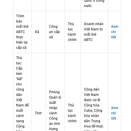
Quốc ở trong
nước
Trình
báo
Thủ
Doanh nhân
mất thẻ
Công
Xem
tục
Việt Nam bị
ABTC
Xã
an cấp
chi
hành
mất thẻ
thực
xã
tiết
chính
ABTC
hiện tại
cấp xã
Thủ
tục:
Cấp
tem
“AB”
cho
công
Công dân
Phòng
dân
Việt Nam
Quản lý
Việt
được cử đi
xuất
Nam để
Thủ
Cộng hòa
nhập
Xem
xuất
tục
Cuba, Cộng
Tỉnh
cảnh
chi
cảnh
hành
hòa nhân
Công
tiết
sang
chính
dân Trung
an tỉnh
Cộng
Hoa để thực
Hưng