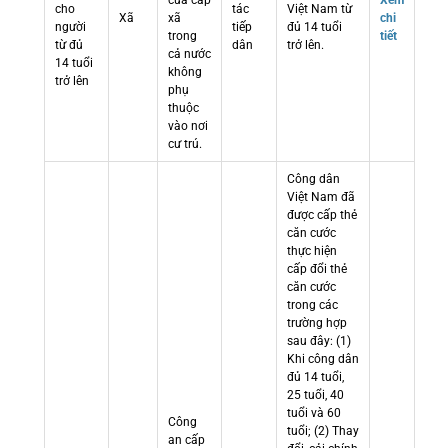
cửa cấp
Xem
cho
tác
Việt Nam từ
Xã
xã
chi
người
tiếp
đủ 14 tuổi
trong
tiết
từ đủ
dân
trở lên.
cả nước
14 tuổi
không
trở lên
phụ
thuộc
vào nơi
cư trú.
Công dân
Việt Nam đã
được cấp thẻ
căn cước
thực hiện
cấp đổi thẻ
căn cước
trong các
trường hợp
sau đây: (1)
Khi công dân
đủ 14 tuổi,
25 tuổi, 40
tuổi và 60
Công
tuổi; (2) Thay
an cấp