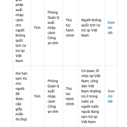
phép
xuất
Phòng
nhập
Quản lý
cảnh
Thủ
Người không
xuất
Xem
cho
tục
quốc tịch cư
Tỉnh
nhập
chi
người
hành
trú tại Việt
cảnh
tiết
không
chính
Nam
Công
quốc
an tỉnh
tịch cư
trú tại
Việt
Nam
Cơ quan, tổ
Gia hạn
chức tại Việt
tạm trú
Phòng
Nam, công
cho
Quản lý
dân Việt
người
Thủ
xuất
Nam thường
Xem
đã
tục
Tỉnh
nhập
trú ở trong
chi
được
hành
cảnh
nước và
tiết
cấp
chính
Công
người nước
giấy
an tỉnh
ngoài đang
miễn
tạm trú tại
thị thực
Việt Nam