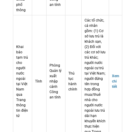
phổ
an tỉnh
thông
Các tổ chức,
cá nhân
gồm: (1) Cơ
sở lưu trú là
khách sạn,
Khai
(2) Đối với
báo
các cơ sở lưu
tạm trú
trú khác;
cho
người nước
Phòng
người
ngoài cư trú
Quản lý
nước
Thủ
tại Việt Nam;
xuất
Xem
ngoài
tục
người đứng
Tỉnh
nhập
chi
tại Việt
hành
tên trong
cảnh
tiết
Nam
chính
hợp đồng
Công
qua
mua/thuê
an tỉnh
Trang
nhà cho
thông
người nước
tin điện
ngoài lưu trú
tử
dài hạn
khuyến khích
thực hiện
qua Trang