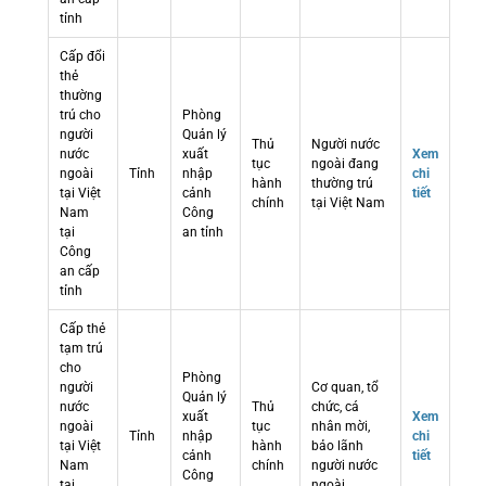
tỉnh
Cấp đổi
thẻ
thường
trú cho
Phòng
người
Quản lý
Thủ
Người nước
nước
xuất
Xem
tục
ngoài đang
ngoài
Tỉnh
nhập
chi
hành
thường trú
tại Việt
cảnh
tiết
chính
tại Việt Nam
Nam
Công
tại
an tỉnh
Công
an cấp
tỉnh
Cấp thẻ
tạm trú
cho
Phòng
người
Cơ quan, tổ
Quản lý
nước
Thủ
chức, cá
xuất
Xem
ngoài
tục
nhân mời,
Tỉnh
nhập
chi
tại Việt
hành
bảo lãnh
cảnh
tiết
Nam
chính
người nước
Công
tại
ngoài