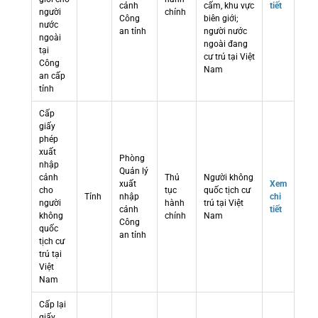
cảnh
cấm, khu vực
tiết
người
chính
Công
biên giới;
nước
an tỉnh
người nước
ngoài
ngoài đang
tại
cư trú tại Việt
Công
Nam
an cấp
tỉnh
Cấp
giấy
phép
xuất
Phòng
nhập
Quản lý
cảnh
Thủ
Người không
xuất
Xem
cho
tục
quốc tịch cư
Tỉnh
nhập
chi
người
hành
trú tại Việt
cảnh
tiết
không
chính
Nam
Công
quốc
an tỉnh
tịch cư
trú tại
Việt
Nam
Cấp lại
giấy