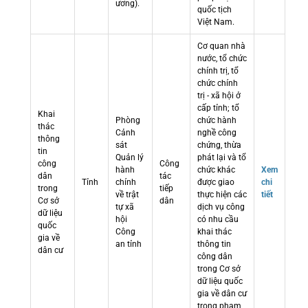
ương).
quốc tịch
Việt Nam.
Cơ quan nhà
nước, tổ chức
chính trị, tổ
chức chính
trị - xã hội ở
cấp tỉnh; tổ
Khai
Phòng
chức hành
thác
Cảnh
nghề công
thông
sát
chứng, thừa
tin
Quản lý
phát lại và tổ
công
Công
hành
chức khác
Xem
dân
tác
Tỉnh
chính
được giao
chi
trong
tiếp
về trật
thực hiện các
tiết
Cơ sở
dân
tự xã
dịch vụ công
dữ liệu
hội
có nhu cầu
quốc
Công
khai thác
gia về
an tỉnh
thông tin
dân cư
công dân
trong Cơ sở
dữ liệu quốc
gia về dân cư
trong phạm