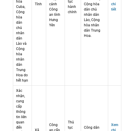
hòa
tục
Tỉnh
cảnh
Cộng hòa
chi
Cuba,
hành
Công
dân chủ
tiết
Cộng
chính
an tỉnh
nhân dân
hòa
Hưng
Lào, Cộng
dân
Yên
hòa nhân
chủ
dân Trung
nhân
Hoa.
dân
Lào và
Cộng
hòa
nhân
dân
Trung
Hoa do
hết hạn
Xác
nhận,
cung
cấp
thông
tin liên
quan
Thủ
Công
Xem
đến
tục
Công dân
Xã
an cấp
chi