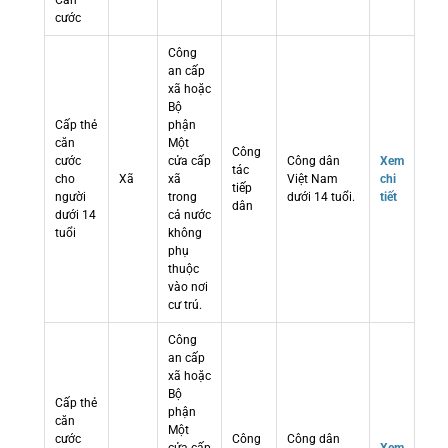
Căn
cước
Công
an cấp
xã hoặc
Bộ
Cấp thẻ
phận
căn
Một
Công
cước
cửa cấp
Công dân
Xem
tác
cho
Xã
xã
Việt Nam
chi
tiếp
người
trong
dưới 14 tuổi.
tiết
dân
dưới 14
cả nước
tuổi
không
phụ
thuộc
vào nơi
cư trú.
Công
an cấp
xã hoặc
Bộ
Cấp thẻ
phận
căn
Một
cước
Công
Công dân