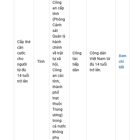
Công
an cấp
tỉnh
(Phòng
Cảnh
sát
Quản lý
Cấp thẻ
hành
căn
chính
cước
về trật
Công
Công dân
Xem
cho
tự xã
tác
Việt Nam từ
Tỉnh
chi
người
hội,
tiếp
đủ 14 tuổi
tiết
từ đủ
Công
dân
trở lên.
14 tuổi
an các
trở lên
tỉnh,
thành
phố
trực
thuộc
Trung
ương)
trong
cả nước
không
phụ