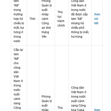
tem
Phòng
Công dân
“AB”
Quản lý
Việt Nam ở
trong
xuất
trong nước
Thủ
trường
nhập
đã được cấp
Xem
tục
hợp hộ
Tỉnh
cảnh
tem “AB”
chi
hành
chiếu bị
Công
nhưng hộ
tiết
chính
mất, hư
an tỉnh
chiếu phổ
hỏng ở
Hưng
thông bị mất,
trong
Yên
hư hỏng.
nước
Cấp lại
tem
“AB”
cho
công
dân
Việt
Nam ở
trong
Công dân
nước
Việt Nam ở
xuất
Phòng
trong nước
cảnh
Quản lý
xuất cảnh
sang
xuất
sang Cộng
Cộng
Thủ
nhập
hòa Cuba,
Xem