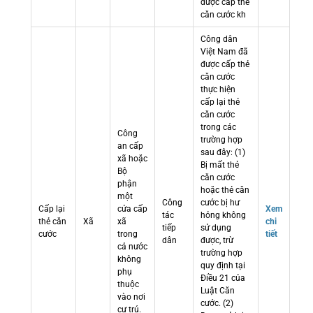
được cấp thẻ
căn cước kh
Công dân
Việt Nam đã
được cấp thẻ
căn cước
thực hiện
cấp lại thẻ
căn cước
trong các
Công
trường hợp
an cấp
sau đây: (1)
xã hoặc
Bị mất thẻ
Bộ
căn cước
phận
hoặc thẻ căn
một
Công
cước bị hư
Cấp lại
cửa cấp
Xem
tác
hỏng không
thẻ căn
Xã
xã
chi
tiếp
sử dụng
cước
trong
tiết
dân
được, trừ
cả nước
trường hợp
không
quy định tại
phụ
Điều 21 của
thuộc
Luật Căn
vào nơi
cước. (2)
cư trú.