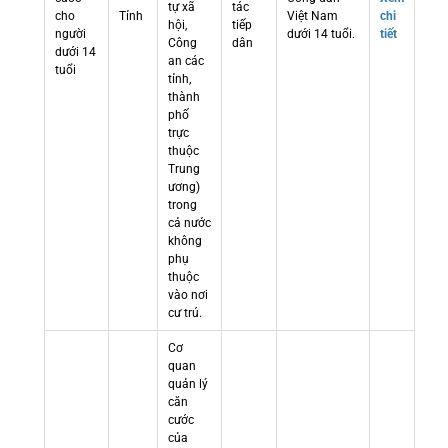
tự xã
tác
cho
Tỉnh
Việt Nam
chi
hội,
tiếp
người
dưới 14 tuổi.
tiết
Công
dân
dưới 14
an các
tuổi
tỉnh,
thành
phố
trực
thuộc
Trung
ương)
trong
cả nước
không
phụ
thuộc
vào nơi
cư trú.
Cơ
quan
quản lý
căn
cước
của