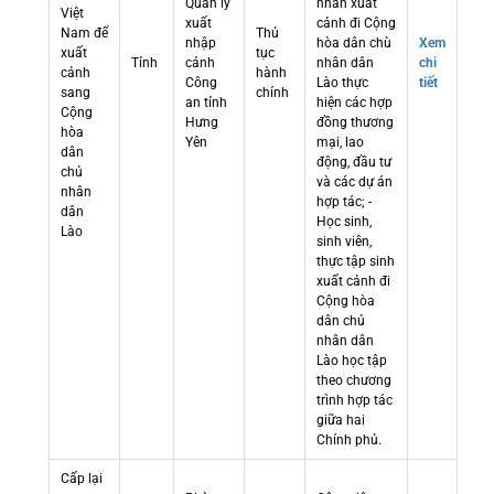
Quản lý
nhân xuất
Việt
xuất
cảnh đi Cộng
Nam để
Thủ
nhập
hòa dân chù
Xem
xuất
tục
Tỉnh
cảnh
nhân dân
chi
cảnh
hành
Công
Lào thực
tiết
sang
chính
an tỉnh
hiện các hợp
Cộng
Hưng
đồng thương
hòa
Yên
mại, lao
dân
động, đầu tư
chủ
và các dự án
nhân
hợp tác; -
dân
Học sinh,
Lào
sinh viên,
thực tập sinh
xuất cảnh đi
Cộng hòa
dân chủ
nhân dân
Lào học tập
theo chương
trình hợp tác
giữa hai
Chính phủ.
Cấp lại