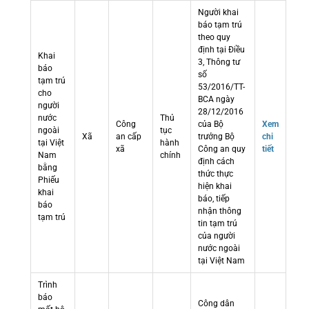
Người khai
báo tạm trú
theo quy
định tại Điều
Khai
3, Thông tư
báo
số
tạm trú
53/2016/TT-
cho
BCA ngày
người
28/12/2016
nước
Thủ
Công
của Bộ
Xem
ngoài
tục
Xã
an cấp
trưởng Bộ
chi
tại Việt
hành
xã
Công an quy
tiết
Nam
chính
định cách
bằng
thức thực
Phiếu
hiện khai
khai
báo, tiếp
báo
nhận thông
tạm trú
tin tạm trú
của người
nước ngoài
tại Việt Nam
Trình
báo
Công dân