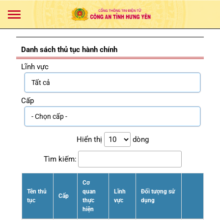
Danh sách thủ tục hành chính
Lĩnh vực
Cấp
Hiển thị
dòng
Tìm kiếm:
Cơ
Tên thủ
quan
Lĩnh
Đối tượng sử
Cấp
tục
thực
vực
dụng
hiện