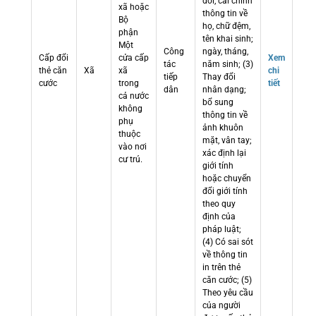
đổi, cải chính
xã hoặc
thông tin về
Bộ
họ, chữ đệm,
phận
tên khai sinh;
Một
Công
ngày, tháng,
Cấp đổi
cửa cấp
Xem
tác
năm sinh; (3)
thẻ căn
Xã
xã
chi
tiếp
Thay đổi
cước
trong
tiết
dân
nhân dạng;
cả nước
bổ sung
không
thông tin về
phụ
ảnh khuôn
thuộc
mặt, vân tay;
vào nơi
xác định lại
cư trú.
giới tính
hoặc chuyển
đổi giới tính
theo quy
định của
pháp luật;
(4) Có sai sót
về thông tin
in trên thẻ
căn cước; (5)
Theo yêu cầu
của người