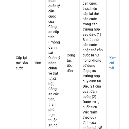
quan
căn cước
quản lý
thực hiện
căn
cấp lại thẻ
cước
căn cước
của
trong các
Công
trường hợp
an cấp
sau đây: (1)
tỉnh
Bị mất thẻ
(Phòng
căn cước
Cảnh
hoặc thẻ căn
sát
Công
cước bị hư
Cấp lại
Quản lý
Xem
tác
hỏng không
thẻ Căn
Tỉnh
hành
chi
tiếp
sử dụng
cước
chính
tiết
dân
được, trừ
về trật
trường hợp
tự xã
quy định tại
hội,
Điều 21 của
Công
Luật Căn
an các
cước; (2)
tỉnh,
Được trở lại
thành
quốc tịch
phố
Việt Nam
trực
theo quy
thuộc
định của
Trung
pháp luật về