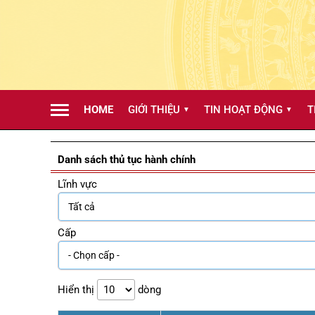
HOME
GIỚI THIỆU
TIN HOẠT ĐỘNG
T
▼
▼
Danh sách thủ tục hành chính
Lĩnh vực
Cấp
Hiển thị
dòng