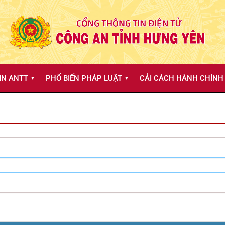
IN ANTT
PHỔ BIẾN PHÁP LUẬT
CẢI CÁCH HÀNH CHÍNH 
▼
▼