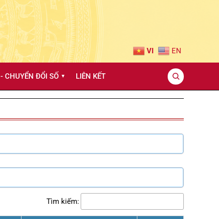
VI
EN
- CHUYỂN ĐỔI SỐ
LIÊN KẾT
▼
Tìm kiếm: