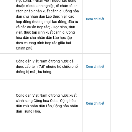
việc công; - Nhân viên, người lao động
thuộc các doanh nghiệp, tổ chức có tư
cách pháp nhân xuất cảnh đi Cộng hòa
dân chù nhân dân Lào thực hiện các
Xem chi tiết
hợp đồng thương mại, lao động, đầu tư
và các dự án hợp tác; - Học sinh, sinh
viên, thực tập sinh xuất cảnh đi Cộng
hòa dân chủ nhân dân Lào học tập
theo chương trình hợp tác giữa hai
Chính phủ.
Công dân Việt Nam ở trong nước đã
được cấp tem “AB” nhưng hộ chiếu phổ
Xem chi tiết
thông bị mất, hư hỏng.
Công dân Việt Nam ở trong nước xuất
cảnh sang Cộng hòa Cuba, Cộng hòa
Xem chi tiết
dân chủ nhân dân Lào, Cộng hòa nhân
dân Trung Hoa.