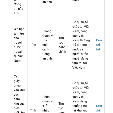
an tỉnh
Công
an cấp
tỉnh
Cơ quan, tổ
chức tại Việt
Gia hạn
Phòng
Nam; công
tạm trú
Quản lý
dân Việt
cho
Thủ
xuất
Nam thường
Xem
người
tục
Tỉnh
nhập
trú ở trong
chi
nước
hành
cảnh
nước và
tiết
ngoài
chính
Công
người nước
tại Việt
an tỉnh
ngoài đang
Nam
tạm trú tại
Việt Nam
Cấp
giấy
Cơ quan, tổ
phép
chức tại Việt
vào khu
Nam; công
vực
Phòng
dân Việt
cấm,
Quản lý
Nam đang
khu vực
Thủ
xuất
thường trú
Xem
biên
tục
Tỉnh
nhập
tại khu vực
chi
giới cho
hành