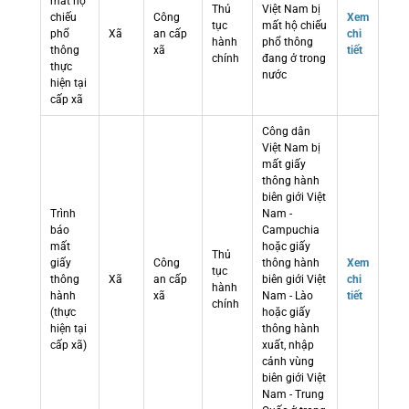
mất hộ
Thủ
Việt Nam bị
chiếu
Công
Xem
tục
mất hộ chiếu
phổ
Xã
an cấp
chi
hành
phổ thông
thông
xã
tiết
chính
đang ở trong
thực
nước
hiện tại
cấp xã
Công dân
Việt Nam bị
mất giấy
thông hành
biên giới Việt
Trình
Nam -
báo
Campuchia
mất
hoặc giấy
Thủ
giấy
Công
thông hành
Xem
tục
thông
Xã
an cấp
biên giới Việt
chi
hành
hành
xã
Nam - Lào
tiết
chính
(thực
hoặc giấy
hiện tại
thông hành
cấp xã)
xuất, nhập
cảnh vùng
biên giới Việt
Nam - Trung