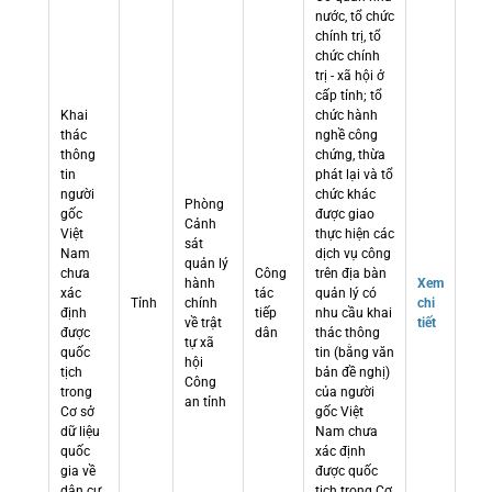
nước, tổ chức
chính trị, tổ
chức chính
trị - xã hội ở
cấp tỉnh; tổ
Khai
chức hành
thác
nghề công
thông
chứng, thừa
tin
phát lại và tổ
người
chức khác
Phòng
gốc
được giao
Cảnh
Việt
thực hiện các
sát
Nam
dịch vụ công
quản lý
chưa
Công
trên địa bàn
hành
Xem
xác
tác
quản lý có
Tỉnh
chính
chi
định
tiếp
nhu cầu khai
về trật
tiết
được
dân
thác thông
tự xã
quốc
tin (bằng văn
hội
tịch
bản đề nghị)
Công
trong
của người
an tỉnh
Cơ sở
gốc Việt
dữ liệu
Nam chưa
quốc
xác định
gia về
được quốc
dân cư
tịch trong Cơ