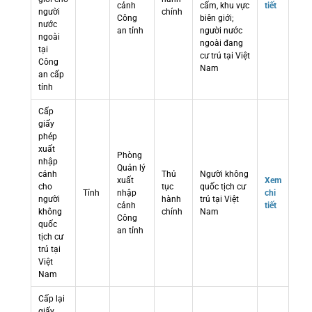
cảnh
cấm, khu vực
tiết
người
chính
Công
biên giới;
nước
an tỉnh
người nước
ngoài
ngoài đang
tại
cư trú tại Việt
Công
Nam
an cấp
tỉnh
Cấp
giấy
phép
xuất
Phòng
nhập
Quản lý
cảnh
Thủ
Người không
xuất
Xem
cho
tục
quốc tịch cư
Tỉnh
nhập
chi
người
hành
trú tại Việt
cảnh
tiết
không
chính
Nam
Công
quốc
an tỉnh
tịch cư
trú tại
Việt
Nam
Cấp lại
giấy