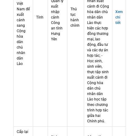
Quản lý
nhân xuất
Việt
xuất
cảnh đi Cộng
Nam để
Thủ
nhập
hòa dân chù
Xem
xuất
tục
Tỉnh
cảnh
nhân dân
chi
cảnh
hành
Công
Lào thực
tiết
sang
chính
an tỉnh
hiện các hợp
Cộng
Hưng
đồng thương
hòa
Yên
mại, lao
dân
động, đầu tư
chủ
và các dự án
nhân
hợp tác; -
dân
Học sinh,
Lào
sinh viên,
thực tập sinh
xuất cảnh đi
Cộng hòa
dân chủ
nhân dân
Lào học tập
theo chương
trình hợp tác
giữa hai
Chính phủ.
Cấp lại