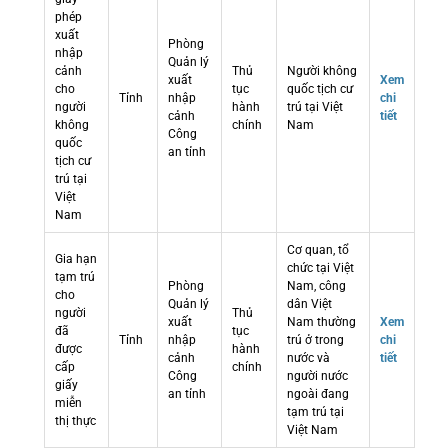
phép
xuất
Phòng
nhập
Quản lý
cảnh
Thủ
Người không
xuất
Xem
cho
tục
quốc tịch cư
Tỉnh
nhập
chi
người
hành
trú tại Việt
cảnh
tiết
không
chính
Nam
Công
quốc
an tỉnh
tịch cư
trú tại
Việt
Nam
Cơ quan, tổ
Gia hạn
chức tại Việt
tạm trú
Phòng
Nam, công
cho
Quản lý
dân Việt
người
Thủ
xuất
Nam thường
Xem
đã
tục
Tỉnh
nhập
trú ở trong
chi
được
hành
cảnh
nước và
tiết
cấp
chính
Công
người nước
giấy
an tỉnh
ngoài đang
miễn
tạm trú tại
thị thực
Việt Nam