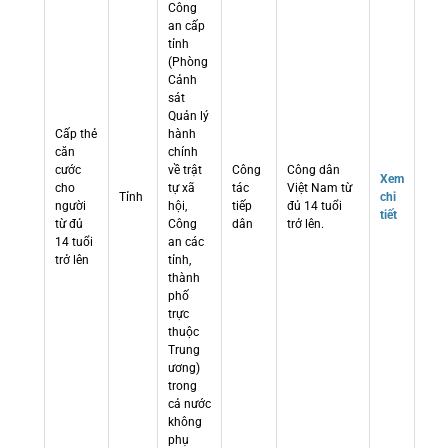
Công
an cấp
tỉnh
(Phòng
Cảnh
sát
Quản lý
Cấp thẻ
hành
căn
chính
cước
về trật
Công
Công dân
Xem
cho
tự xã
tác
Việt Nam từ
Tỉnh
chi
người
hội,
tiếp
đủ 14 tuổi
tiết
từ đủ
Công
dân
trở lên.
14 tuổi
an các
trở lên
tỉnh,
thành
phố
trực
thuộc
Trung
ương)
trong
cả nước
không
phụ