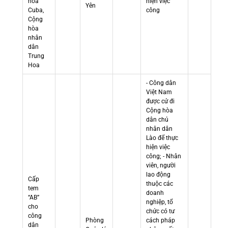
hòa
hiện việc
Yên
Cuba,
công
Cộng
hòa
nhân
dân
Trung
Hoa
- Công dân
Việt Nam
được cử đi
Cộng hòa
dân chủ
nhân dân
Lào để thực
hiện việc
công; - Nhân
viên, người
lao động
Cấp
thuộc các
tem
doanh
“AB”
nghiệp, tổ
cho
chức có tư
công
Phòng
cách pháp
dân