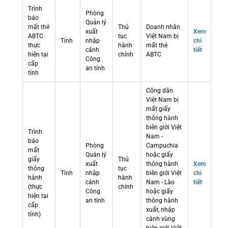
Trình
Phòng
báo
Quản lý
mất thẻ
Thủ
Doanh nhân
xuất
Xem
ABTC
tục
Việt Nam bị
Tỉnh
nhập
chi
thực
hành
mất thẻ
cảnh
tiết
hiện tại
chính
ABTC
Công
cấp
an tỉnh
tỉnh
Công dân
Việt Nam bị
mất giấy
thông hành
biên giới Việt
Trình
Nam -
báo
Phòng
Campuchia
mất
Quản lý
hoặc giấy
giấy
Thủ
xuất
thông hành
Xem
thông
tục
Tỉnh
nhập
biên giới Việt
chi
hành
hành
cảnh
Nam - Lào
tiết
(thực
chính
Công
hoặc giấy
hiện tại
an tỉnh
thông hành
cấp
xuất, nhập
tỉnh)
cảnh vùng