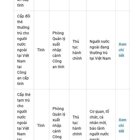
tỉnh
Cấp đổi
thẻ
thường
trú cho
Phòng
người
Quản lý
Thủ
Người nước
nước
xuất
Xem
tục
ngoài đang
ngoài
Tỉnh
nhập
chi
hành
thường trú
tại Việt
cảnh
tiết
chính
tại Việt Nam
Nam
Công
tại
an tỉnh
Công
an cấp
tỉnh
Cấp thẻ
tạm trú
cho
Phòng
người
Cơ quan, tổ
Quản lý
nước
Thủ
chức, cá
xuất
Xem
ngoài
tục
nhân mời,
Tỉnh
nhập
chi
tại Việt
hành
bảo lãnh
cảnh
tiết
Nam
chính
người nước
Công
tại
ngoài