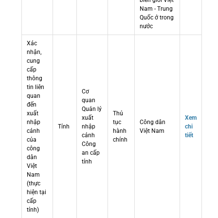
biên giới Việt
Nam - Trung
Quốc ở trong
nước
Xác
nhận,
cung
cấp
thông
tin liên
Cơ
quan
quan
đến
Quản lý
xuất
Thủ
xuất
Xem
nhập
tục
Công dân
Tỉnh
nhập
chi
cảnh
hành
Việt Nam
cảnh
tiết
của
chính
Công
công
an cấp
dân
tỉnh
Việt
Nam
(thực
hiện tại
cấp
tỉnh)