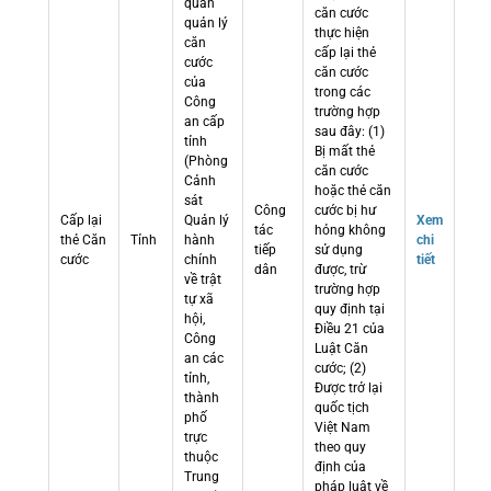
quan
căn cước
quản lý
thực hiện
căn
cấp lại thẻ
cước
căn cước
của
trong các
Công
trường hợp
an cấp
sau đây: (1)
tỉnh
Bị mất thẻ
(Phòng
căn cước
Cảnh
hoặc thẻ căn
sát
Công
cước bị hư
Cấp lại
Quản lý
Xem
tác
hỏng không
thẻ Căn
Tỉnh
hành
chi
tiếp
sử dụng
cước
chính
tiết
dân
được, trừ
về trật
trường hợp
tự xã
quy định tại
hội,
Điều 21 của
Công
Luật Căn
an các
cước; (2)
tỉnh,
Được trở lại
thành
quốc tịch
phố
Việt Nam
trực
theo quy
thuộc
định của
Trung
pháp luật về