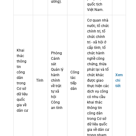
ương).
quốc tịch
Việt Nam.
Cơ quan nhà
nước, tổ chức
chính trị, tổ
chức chính
trị - xã hội ở
cấp tỉnh; tổ
Khai
Phòng
chức hành
thác
Cảnh
nghề công
thông
sát
chứng, thừa
tin
Quản lý
phát lại và tổ
công
Công
hành
chức khác
Xem
dân
tác
Tỉnh
chính
được giao
chi
trong
tiếp
về trật
thực hiện các
tiết
Cơ sở
dân
tự xã
dịch vụ công
dữ liệu
hội
có nhu cầu
quốc
Công
khai thác
gia về
an tỉnh
thông tin
dân cư
công dân
trong Cơ sở
dữ liệu quốc
gia về dân cư
trong phạm