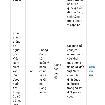
sở dữ liệu
quốc gia về
dân cư đang
sinh sống
trong phạm
vi cấp tỉnh.
Khai
thác
thông
tin
Cơ quan, tổ
người
Phòng
chức, cá
gốc
Cảnh
nhân có nhu
Việt
sát
cầu khai
Nam
quản lý
thác thông
Công
chưa
hành
tin người gốc
Xem
tác
xác
Tỉnh
chính
Việt Nam
chi
tiếp
định
về trật
chưa xác
tiết
dân
được
tự xã
định được
quốc
hội,
quốc tịch
tịch
Công
trong cơ sở
trong
an tỉnh
dữ liệu căn
Cơ sở
cước.
dữ liệu