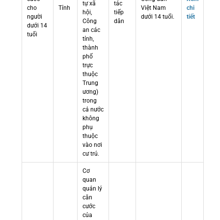
tự xã
tác
cho
Tỉnh
Việt Nam
chi
hội,
tiếp
người
dưới 14 tuổi.
tiết
Công
dân
dưới 14
an các
tuổi
tỉnh,
thành
phố
trực
thuộc
Trung
ương)
trong
cả nước
không
phụ
thuộc
vào nơi
cư trú.
Cơ
quan
quản lý
căn
cước
của