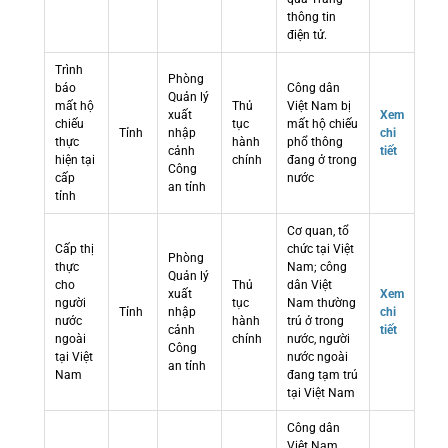
thông tin
điện tử.
Trình
Phòng
báo
Công dân
Quản lý
mất hộ
Thủ
Việt Nam bị
xuất
Xem
chiếu
tục
mất hộ chiếu
Tỉnh
nhập
chi
thực
hành
phổ thông
cảnh
tiết
hiện tại
chính
đang ở trong
Công
cấp
nước
an tỉnh
tỉnh
Cơ quan, tổ
Cấp thị
chức tại Việt
Phòng
thực
Nam; công
Quản lý
cho
Thủ
dân Việt
xuất
Xem
người
tục
Nam thường
Tỉnh
nhập
chi
nước
hành
trú ở trong
cảnh
tiết
ngoài
chính
nước, người
Công
tại Việt
nước ngoài
an tỉnh
Nam
đang tạm trú
tại Việt Nam
Công dân
Việt Nam