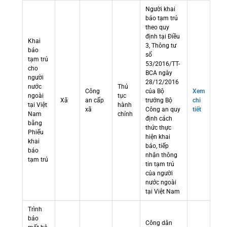
Người khai
báo tạm trú
theo quy
định tại Điều
Khai
3, Thông tư
báo
số
tạm trú
53/2016/TT-
cho
BCA ngày
người
28/12/2016
nước
Thủ
Công
của Bộ
Xem
ngoài
tục
Xã
an cấp
trưởng Bộ
chi
tại Việt
hành
xã
Công an quy
tiết
Nam
chính
định cách
bằng
thức thực
Phiếu
hiện khai
khai
báo, tiếp
báo
nhận thông
tạm trú
tin tạm trú
của người
nước ngoài
tại Việt Nam
Trình
báo
Công dân