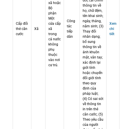
đổi, cải chính
xã hoặc
thông tin về
Bộ
họ, chữ đệm,
phận
tên khai sinh;
Một
Công
ngày, tháng,
Cấp đổi
cửa cấp
Xem
tác
năm sinh; (3)
thẻ căn
Xã
xã
chi
tiếp
Thay đổi
cước
trong
tiết
dân
nhân dạng;
cả nước
bổ sung
không
thông tin về
phụ
ảnh khuôn
thuộc
mặt, vân tay;
vào nơi
xác định lại
cư trú.
giới tính
hoặc chuyển
đổi giới tính
theo quy
định của
pháp luật;
(4) Có sai sót
về thông tin
in trên thẻ
căn cước; (5)
Theo yêu cầu
của người