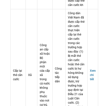
được cấp thẻ
căn cước kh
Công dân
Việt Nam đã
được cấp thẻ
căn cước
thực hiện
cấp lại thẻ
căn cước
trong các
Công
trường hợp
an cấp
sau đây: (1)
xã hoặc
Bị mất thẻ
Bộ
căn cước
phận
hoặc thẻ căn
một
Công
cước bị hư
Cấp lại
cửa cấp
Xem
tác
hỏng không
thẻ căn
Xã
xã
chi
tiếp
sử dụng
cước
trong
tiết
dân
được, trừ
cả nước
trường hợp
không
quy định tại
phụ
Điều 21 của
thuộc
Luật Căn
vào nơi
cước. (2)
cư trú.