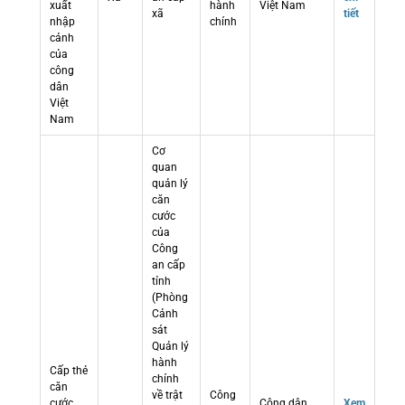
xuất
hành
Việt Nam
xã
tiết
nhập
chính
cảnh
của
công
dân
Việt
Nam
Cơ
quan
quản lý
căn
cước
của
Công
an cấp
tỉnh
(Phòng
Cảnh
sát
Quản lý
hành
Cấp thẻ
chính
căn
về trật
Công
cước
Công dân
Xem