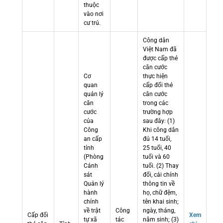
thuộc
vào nơi
cư trú.
Công dân
Việt Nam đã
được cấp thẻ
căn cước
Cơ
thực hiện
quan
cấp đổi thẻ
quản lý
căn cước
căn
trong các
cước
trường hợp
của
sau đây: (1)
Công
Khi công dân
an cấp
đủ 14 tuổi,
tỉnh
25 tuổi, 40
(Phòng
tuổi và 60
Cảnh
tuổi. (2) Thay
sát
đổi, cải chính
Quản lý
thông tin về
hành
họ, chữ đệm,
chính
tên khai sinh;
về trật
Công
ngày, tháng,
Cấp đổi
Xem
tự xã
tác
năm sinh; (3)