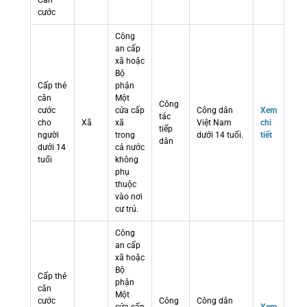
Căn
cước
Công
an cấp
xã hoặc
Bộ
Cấp thẻ
phận
căn
Một
Công
cước
cửa cấp
Công dân
Xem
tác
cho
Xã
xã
Việt Nam
chi
tiếp
người
trong
dưới 14 tuổi.
tiết
dân
dưới 14
cả nước
tuổi
không
phụ
thuộc
vào nơi
cư trú.
Công
an cấp
xã hoặc
Bộ
Cấp thẻ
phận
căn
Một
cước
Công
Công dân