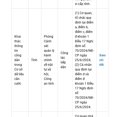
vi cấp tỉnh.
(1) Cơ quan,
tổ chức quy
định tại điểm
a, điểm b,
điểm c, điểm
Khai
Phòng
đ khoản 1
thác
Cảnh
Điều 17 Nghị
thông
sát
định số
tin
quản lý
70/2024/NĐ-
Công
công
hành
CP ngày
Xem
tác
dân
Tỉnh
chính
25/6/2024;
chi
tiếp
trong
về trật
(2) Cá nhân
tiết
dân
Cơ sở
tự xã
quy định tại
dữ liệu
hội,
điểm d và
căn
Công
điểm đ
cước
an tỉnh.
khoản 1 Điều
17 Nghị định
số
70/2024/NĐ-
CP ngày
25/6/2024.
Cơ quan nhà