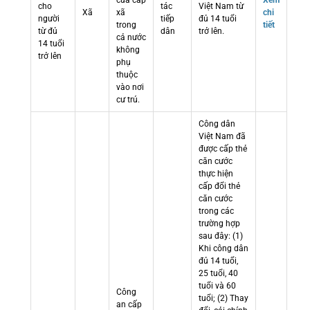
cửa cấp
Xem
cho
tác
Việt Nam từ
Xã
xã
chi
người
tiếp
đủ 14 tuổi
trong
tiết
từ đủ
dân
trở lên.
cả nước
14 tuổi
không
trở lên
phụ
thuộc
vào nơi
cư trú.
Công dân
Việt Nam đã
được cấp thẻ
căn cước
thực hiện
cấp đổi thẻ
căn cước
trong các
trường hợp
sau đây: (1)
Khi công dân
đủ 14 tuổi,
25 tuổi, 40
tuổi và 60
Công
tuổi; (2) Thay
an cấp