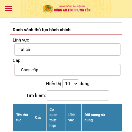
Danh sách thủ tục hành chính
Lĩnh vực
Cấp
Hiển thị
dòng
Tìm kiếm:
Cơ
Tên thủ
quan
Lĩnh
Đối tượng sử
Cấp
tục
thực
vực
dụng
hiện