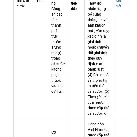
thẻ căn
Tỉnh
chi
hội,
tiếp
Thay đổi
cước
tiết
Công
dân
nhân dạng;
an các
bổ sung
tỉnh,
thông tin về
thành
ảnh khuôn
phố
mặt, vân tay;
trực
xác định lại
thuộc
giới tính
Trung
hoặc chuyển
ương)
đổi giới tính
trong
theo quy
cả nước
định của
không
pháp luật;
phụ
(4) Có sai sót
thuộc
về thông tin
vào nơi
in trên thẻ
cư trú.
căn cước; (5)
Theo yêu cầu
của người
được cấp thẻ
căn cước kh
Công dân
Việt Nam đã
Cơ
được cấp thẻ