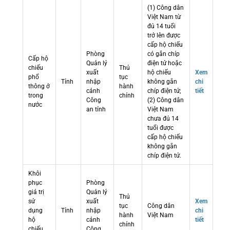
(1) Công dân
Việt Nam từ
đủ 14 tuổi
trở lên được
cấp hộ chiếu
Phòng
có gắn chíp
Cấp hộ
Quản lý
điện tử hoặc
chiếu
Thủ
xuất
hộ chiếu
Xem
phổ
tục
Tỉnh
nhập
không gắn
chi
thông ở
hành
cảnh
chíp điện tử;
tiết
trong
chính
Công
(2) Công dân
nước
an tỉnh
Việt Nam
chưa đủ 14
tuổi được
cấp hộ chiếu
không gắn
chíp điện tử.
Khôi
phục
Phòng
giá trị
Quản lý
Thủ
sử
xuất
Xem
tục
Công dân
dụng
Tỉnh
nhập
chi
hành
Việt Nam
hộ
cảnh
tiết
chính
chiếu
Công