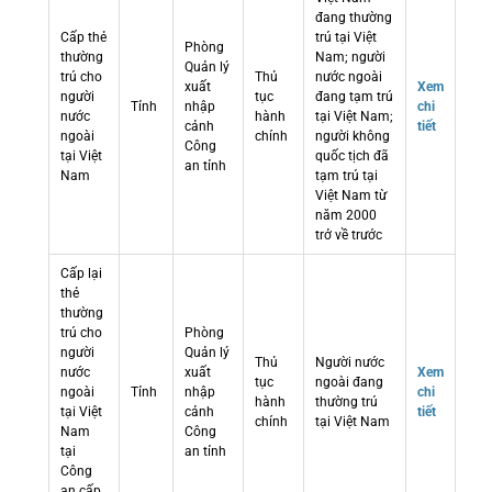
đang thường
Cấp thẻ
trú tại Việt
Phòng
thường
Nam; người
Quản lý
trú cho
Thủ
nước ngoài
xuất
Xem
người
tục
đang tạm trú
Tỉnh
nhập
chi
nước
hành
tại Việt Nam;
cảnh
tiết
ngoài
chính
người không
Công
tại Việt
quốc tịch đã
an tỉnh
Nam
tạm trú tại
Việt Nam từ
năm 2000
trở về trước
Cấp lại
thẻ
thường
trú cho
Phòng
người
Quản lý
Thủ
Người nước
nước
xuất
Xem
tục
ngoài đang
ngoài
Tỉnh
nhập
chi
hành
thường trú
tại Việt
cảnh
tiết
chính
tại Việt Nam
Nam
Công
tại
an tỉnh
Công
an cấp