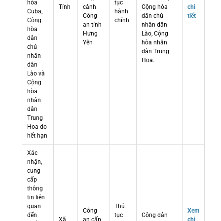
hòa
tục
Tỉnh
cảnh
Cộng hòa
chi
Cuba,
hành
Công
dân chủ
tiết
Cộng
chính
an tỉnh
nhân dân
hòa
Hưng
Lào, Cộng
dân
Yên
hòa nhân
chủ
dân Trung
nhân
Hoa.
dân
Lào và
Cộng
hòa
nhân
dân
Trung
Hoa do
hết hạn
Xác
nhận,
cung
cấp
thông
tin liên
quan
Thủ
Công
Xem
đến
tục
Công dân
Xã
an cấp
chi