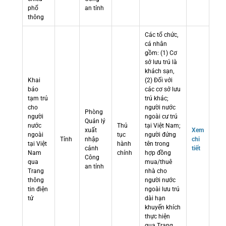
phổ
an tỉnh
thông
Các tổ chức,
cá nhân
gồm: (1) Cơ
sở lưu trú là
khách sạn,
Khai
(2) Đối với
báo
các cơ sở lưu
tạm trú
trú khác;
cho
người nước
Phòng
người
ngoài cư trú
Quản lý
nước
Thủ
tại Việt Nam;
xuất
Xem
ngoài
tục
người đứng
Tỉnh
nhập
chi
tại Việt
hành
tên trong
cảnh
tiết
Nam
chính
hợp đồng
Công
qua
mua/thuê
an tỉnh
Trang
nhà cho
thông
người nước
tin điện
ngoài lưu trú
tử
dài hạn
khuyến khích
thực hiện
qua Trang