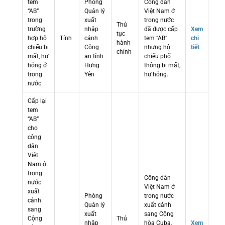
tem
Phòng
Công dân
“AB”
Quản lý
Việt Nam ở
trong
xuất
trong nước
Thủ
trường
nhập
đã được cấp
Xem
tục
hợp hộ
Tỉnh
cảnh
tem “AB”
chi
hành
chiếu bị
Công
nhưng hộ
tiết
chính
mất, hư
an tỉnh
chiếu phổ
hỏng ở
Hưng
thông bị mất,
trong
Yên
hư hỏng.
nước
Cấp lại
tem
“AB”
cho
công
dân
Việt
Nam ở
trong
Công dân
nước
Việt Nam ở
xuất
Phòng
trong nước
cảnh
Quản lý
xuất cảnh
sang
xuất
sang Cộng
Cộng
Thủ
nhập
hòa Cuba,
Xem