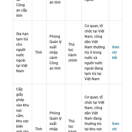
an tỉnh
Công
an cấp
tỉnh
Cơ quan, tổ
chức tại Việt
Gia hạn
Phòng
Nam; công
tạm trú
Quản lý
dân Việt
cho
Thủ
xuất
Nam thường
Xem
người
tục
Tỉnh
nhập
trú ở trong
chi
nước
hành
cảnh
nước và
tiết
ngoài
chính
Công
người nước
tại Việt
an tỉnh
ngoài đang
Nam
tạm trú tại
Việt Nam
Cấp
giấy
Cơ quan, tổ
phép
chức tại Việt
vào khu
Nam; công
vực
Phòng
dân Việt
cấm,
Quản lý
Nam đang
khu vực
Thủ
xuất
thường trú
Xem
biên
tục
Tỉnh
nhập
tại khu vực
chi
giới cho
hành