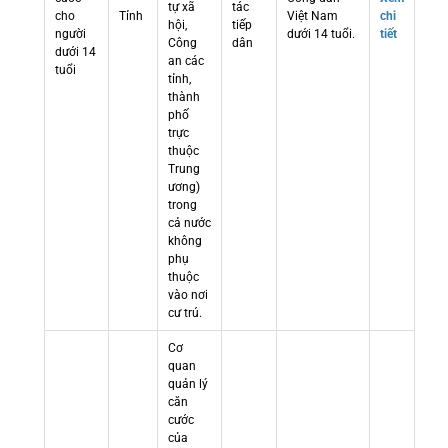
tự xã
tác
cho
Tỉnh
Việt Nam
chi
hội,
tiếp
người
dưới 14 tuổi.
tiết
Công
dân
dưới 14
an các
tuổi
tỉnh,
thành
phố
trực
thuộc
Trung
ương)
trong
cả nước
không
phụ
thuộc
vào nơi
cư trú.
Cơ
quan
quản lý
căn
cước
của