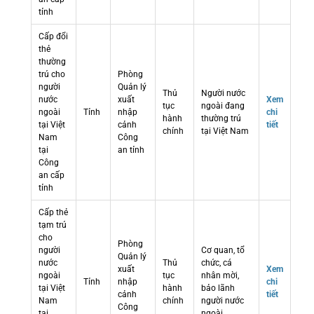
tỉnh
Cấp đổi
thẻ
thường
trú cho
Phòng
người
Quản lý
Thủ
Người nước
nước
xuất
Xem
tục
ngoài đang
ngoài
Tỉnh
nhập
chi
hành
thường trú
tại Việt
cảnh
tiết
chính
tại Việt Nam
Nam
Công
tại
an tỉnh
Công
an cấp
tỉnh
Cấp thẻ
tạm trú
cho
Phòng
người
Cơ quan, tổ
Quản lý
nước
Thủ
chức, cá
xuất
Xem
ngoài
tục
nhân mời,
Tỉnh
nhập
chi
tại Việt
hành
bảo lãnh
cảnh
tiết
Nam
chính
người nước
Công
tại
ngoài