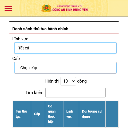
Danh sách thủ tục hành chính
Lĩnh vực
Cấp
Hiển thị
dòng
Tìm kiếm:
Cơ
Tên thủ
quan
Lĩnh
Đối tượng sử
Cấp
tục
thực
vực
dụng
hiện