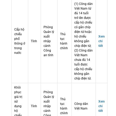
(1) Công dân
Việt Nam từ
đủ 14 tuổi
trở lên được
cấp hộ chiếu
Phòng
có gắn chíp
Cấp hộ
Quản lý
điện tử hoặc
chiếu
Thủ
xuất
hộ chiếu
Xem
phổ
tục
Tỉnh
nhập
không gắn
chi
thông ở
hành
cảnh
chíp điện tử;
tiết
trong
chính
Công
(2) Công dân
nước
an tỉnh
Việt Nam
chưa đủ 14
tuổi được
cấp hộ chiếu
không gắn
chíp điện tử.
Khôi
phục
Phòng
giá trị
Quản lý
Thủ
sử
xuất
Xem
tục
Công dân
dụng
Tỉnh
nhập
chi
hành
Việt Nam
hộ
cảnh
tiết
chính
chiếu
Công