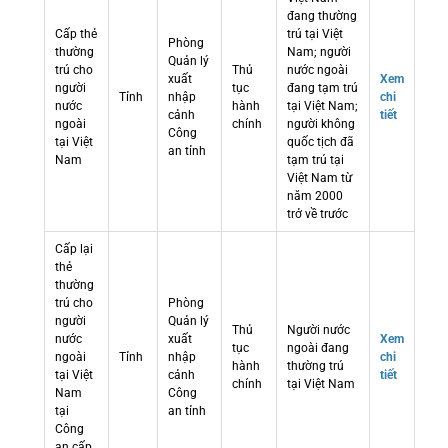
đang thường
Cấp thẻ
trú tại Việt
Phòng
thường
Nam; người
Quản lý
trú cho
Thủ
nước ngoài
xuất
Xem
người
tục
đang tạm trú
Tỉnh
nhập
chi
nước
hành
tại Việt Nam;
cảnh
tiết
ngoài
chính
người không
Công
tại Việt
quốc tịch đã
an tỉnh
Nam
tạm trú tại
Việt Nam từ
năm 2000
trở về trước
Cấp lại
thẻ
thường
trú cho
Phòng
người
Quản lý
Thủ
Người nước
nước
xuất
Xem
tục
ngoài đang
ngoài
Tỉnh
nhập
chi
hành
thường trú
tại Việt
cảnh
tiết
chính
tại Việt Nam
Nam
Công
tại
an tỉnh
Công
an cấp