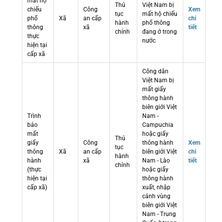
mất hộ
Thủ
Việt Nam bị
chiếu
Công
Xem
tục
mất hộ chiếu
phổ
Xã
an cấp
chi
hành
phổ thông
thông
xã
tiết
chính
đang ở trong
thực
nước
hiện tại
cấp xã
Công dân
Việt Nam bị
mất giấy
thông hành
biên giới Việt
Trình
Nam -
báo
Campuchia
mất
hoặc giấy
Thủ
giấy
Công
thông hành
Xem
tục
thông
Xã
an cấp
biên giới Việt
chi
hành
hành
xã
Nam - Lào
tiết
chính
(thực
hoặc giấy
hiện tại
thông hành
cấp xã)
xuất, nhập
cảnh vùng
biên giới Việt
Nam - Trung