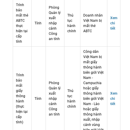
Trình
Phòng
báo
Quản lý
mất thẻ
Thủ
Doanh nhân
xuất
Xem
ABTC
tục
Việt Nam bị
Tỉnh
nhập
chi
thực
hành
mất thẻ
cảnh
tiết
hiện tại
chính
ABTC
Công
cấp
an tỉnh
tỉnh
Công dân
Việt Nam bị
mất giấy
thông hành
biên giới Việt
Trình
Nam -
báo
Phòng
Campuchia
mất
Quản lý
hoặc giấy
giấy
Thủ
xuất
thông hành
Xem
thông
tục
Tỉnh
nhập
biên giới Việt
chi
hành
hành
cảnh
Nam - Lào
tiết
(thực
chính
Công
hoặc giấy
hiện tại
an tỉnh
thông hành
cấp
xuất, nhập
tỉnh)
cảnh vùng