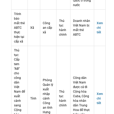
Quốc ở trong
nước
Trình
báo
Thủ
Doanh nhân
mất thẻ
Công
Xem
tục
Việt Nam bị
ABTC
Xã
an cấp
chi
hành
mất thẻ
thực
xã
tiết
chính
ABTC
hiện tại
cấp xã
Thủ
tục:
Cấp
tem
“AB”
cho
công
Công dân
Phòng
dân
Việt Nam
Quản lý
Việt
được cử đi
xuất
Nam để
Thủ
Cộng hòa
nhập
Xem
xuất
tục
Cuba, Cộng
Tỉnh
cảnh
chi
cảnh
hành
hòa nhân
Công
tiết
sang
chính
dân Trung
an tỉnh
Cộng
Hoa để thực
Hưng