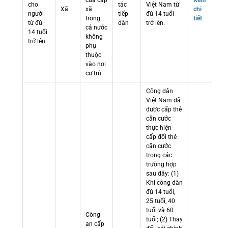
cửa cấp
Xem
cho
tác
Việt Nam từ
Xã
xã
chi
người
tiếp
đủ 14 tuổi
trong
tiết
từ đủ
dân
trở lên.
cả nước
14 tuổi
không
trở lên
phụ
thuộc
vào nơi
cư trú.
Công dân
Việt Nam đã
được cấp thẻ
căn cước
thực hiện
cấp đổi thẻ
căn cước
trong các
trường hợp
sau đây: (1)
Khi công dân
đủ 14 tuổi,
25 tuổi, 40
tuổi và 60
Công
tuổi; (2) Thay
an cấp