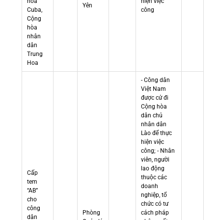
hòa
hiện việc
Yên
Cuba,
công
Cộng
hòa
nhân
dân
Trung
Hoa
- Công dân
Việt Nam
được cử đi
Cộng hòa
dân chủ
nhân dân
Lào để thực
hiện việc
công; - Nhân
viên, người
lao động
Cấp
thuộc các
tem
doanh
“AB”
nghiệp, tổ
cho
chức có tư
công
Phòng
cách pháp
dân