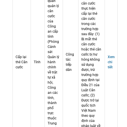
quan
căn cước
quản lý
thực hiện
căn
cấp lại thẻ
cước
căn cước
của
trong các
Công
trường hợp
an cấp
sau đây: (1)
tỉnh
Bị mất thẻ
(Phòng
căn cước
Cảnh
hoặc thẻ căn
sát
Công
cước bị hư
Cấp lại
Quản lý
Xem
tác
hỏng không
thẻ Căn
Tỉnh
hành
chi
tiếp
sử dụng
cước
chính
tiết
dân
được, trừ
về trật
trường hợp
tự xã
quy định tại
hội,
Điều 21 của
Công
Luật Căn
an các
cước; (2)
tỉnh,
Được trở lại
thành
quốc tịch
phố
Việt Nam
trực
theo quy
thuộc
định của
Trung
pháp luật về