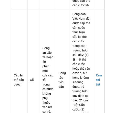
được cấp thẻ
căn cước kh
Công dân
Việt Nam đã
được cấp thẻ
căn cước
thực hiện
cấp lại thẻ
căn cước
trong các
Công
trường hợp
an cấp
sau đây: (1)
xã hoặc
Bị mất thẻ
Bộ
căn cước
phận
hoặc thẻ căn
một
Công
cước bị hư
Cấp lại
cửa cấp
Xem
tác
hỏng không
thẻ căn
Xã
xã
chi
tiếp
sử dụng
cước
trong
tiết
dân
được, trừ
cả nước
trường hợp
không
quy định tại
phụ
Điều 21 của
thuộc
Luật Căn
vào nơi
cước. (2)
cư trú.