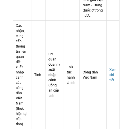
biên giới Việt
Nam - Trung
Quốc ở trong
nước
Xác
nhận,
cung
cấp
thông
tin liên
Cơ
quan
quan
đến
Quản lý
xuất
Thủ
xuất
Xem
nhập
tục
Công dân
Tỉnh
nhập
chi
cảnh
hành
Việt Nam
cảnh
tiết
của
chính
Công
công
an cấp
dân
tỉnh
Việt
Nam
(thực
hiện tại
cấp
tỉnh)