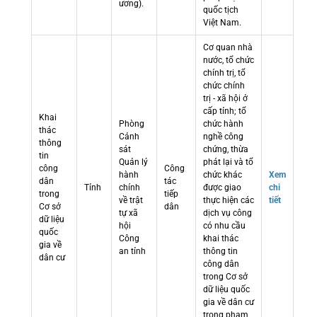
ương).
quốc tịch
Việt Nam.
Cơ quan nhà
nước, tổ chức
chính trị, tổ
chức chính
trị - xã hội ở
cấp tỉnh; tổ
Khai
Phòng
chức hành
thác
Cảnh
nghề công
thông
sát
chứng, thừa
tin
Quản lý
phát lại và tổ
công
Công
hành
chức khác
Xem
dân
tác
Tỉnh
chính
được giao
chi
trong
tiếp
về trật
thực hiện các
tiết
Cơ sở
dân
tự xã
dịch vụ công
dữ liệu
hội
có nhu cầu
quốc
Công
khai thác
gia về
an tỉnh
thông tin
dân cư
công dân
trong Cơ sở
dữ liệu quốc
gia về dân cư
trong phạm