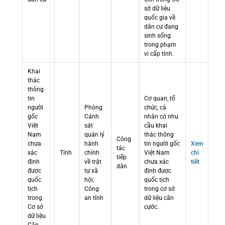
sở dữ liệu
quốc gia về
dân cư đang
sinh sống
trong phạm
vi cấp tỉnh.
Khai
thác
thông
tin
Cơ quan, tổ
người
Phòng
chức, cá
gốc
Cảnh
nhân có nhu
Việt
sát
cầu khai
Nam
quản lý
thác thông
Công
chưa
hành
tin người gốc
Xem
tác
xác
Tỉnh
chính
Việt Nam
chi
tiếp
định
về trật
chưa xác
tiết
dân
được
tự xã
định được
quốc
hội,
quốc tịch
tịch
Công
trong cơ sở
trong
an tỉnh
dữ liệu căn
Cơ sở
cước.
dữ liệu