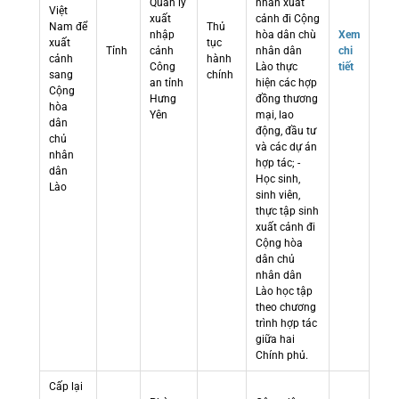
Quản lý
nhân xuất
Việt
xuất
cảnh đi Cộng
Nam để
Thủ
nhập
hòa dân chù
Xem
xuất
tục
Tỉnh
cảnh
nhân dân
chi
cảnh
hành
Công
Lào thực
tiết
sang
chính
an tỉnh
hiện các hợp
Cộng
Hưng
đồng thương
hòa
Yên
mại, lao
dân
động, đầu tư
chủ
và các dự án
nhân
hợp tác; -
dân
Học sinh,
Lào
sinh viên,
thực tập sinh
xuất cảnh đi
Cộng hòa
dân chủ
nhân dân
Lào học tập
theo chương
trình hợp tác
giữa hai
Chính phủ.
Cấp lại