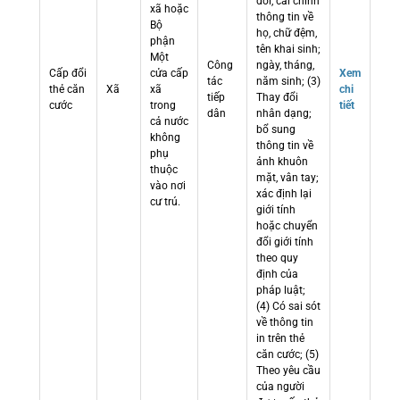
đổi, cải chính
xã hoặc
thông tin về
Bộ
họ, chữ đệm,
phận
tên khai sinh;
Một
Công
ngày, tháng,
Cấp đổi
cửa cấp
Xem
tác
năm sinh; (3)
thẻ căn
Xã
xã
chi
tiếp
Thay đổi
cước
trong
tiết
dân
nhân dạng;
cả nước
bổ sung
không
thông tin về
phụ
ảnh khuôn
thuộc
mặt, vân tay;
vào nơi
xác định lại
cư trú.
giới tính
hoặc chuyển
đổi giới tính
theo quy
định của
pháp luật;
(4) Có sai sót
về thông tin
in trên thẻ
căn cước; (5)
Theo yêu cầu
của người