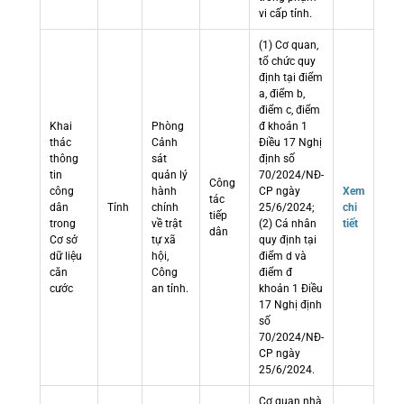
vi cấp tỉnh.
(1) Cơ quan,
tổ chức quy
định tại điểm
a, điểm b,
điểm c, điểm
Khai
Phòng
đ khoản 1
thác
Cảnh
Điều 17 Nghị
thông
sát
định số
tin
quản lý
70/2024/NĐ-
Công
công
hành
CP ngày
Xem
tác
dân
Tỉnh
chính
25/6/2024;
chi
tiếp
trong
về trật
(2) Cá nhân
tiết
dân
Cơ sở
tự xã
quy định tại
dữ liệu
hội,
điểm d và
căn
Công
điểm đ
cước
an tỉnh.
khoản 1 Điều
17 Nghị định
số
70/2024/NĐ-
CP ngày
25/6/2024.
Cơ quan nhà