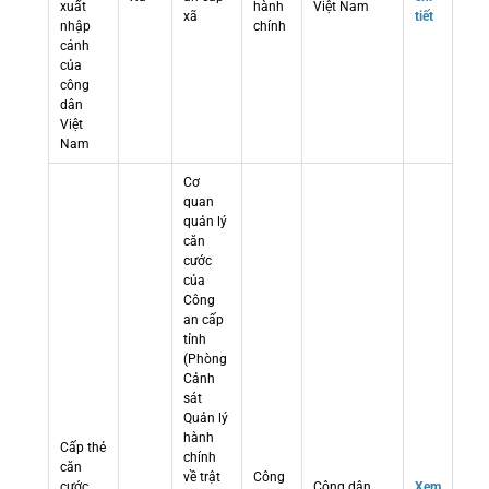
xuất
hành
Việt Nam
xã
tiết
nhập
chính
cảnh
của
công
dân
Việt
Nam
Cơ
quan
quản lý
căn
cước
của
Công
an cấp
tỉnh
(Phòng
Cảnh
sát
Quản lý
hành
Cấp thẻ
chính
căn
về trật
Công
cước
Công dân
Xem