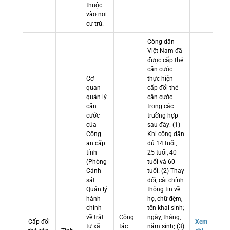
thuộc
vào nơi
cư trú.
Công dân
Việt Nam đã
được cấp thẻ
căn cước
Cơ
thực hiện
quan
cấp đổi thẻ
quản lý
căn cước
căn
trong các
cước
trường hợp
của
sau đây: (1)
Công
Khi công dân
an cấp
đủ 14 tuổi,
tỉnh
25 tuổi, 40
(Phòng
tuổi và 60
Cảnh
tuổi. (2) Thay
sát
đổi, cải chính
Quản lý
thông tin về
hành
họ, chữ đệm,
chính
tên khai sinh;
về trật
Công
ngày, tháng,
Cấp đổi
Xem
tự xã
tác
năm sinh; (3)