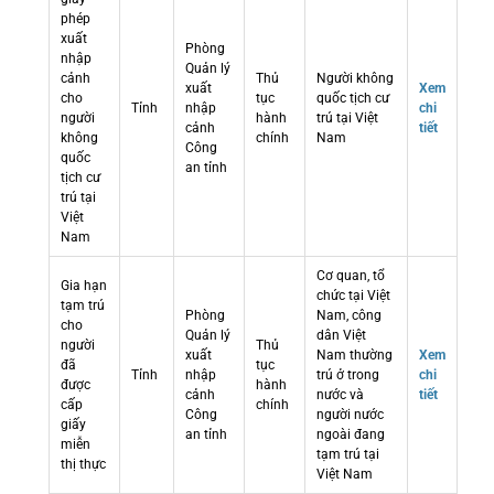
phép
xuất
Phòng
nhập
Quản lý
cảnh
Thủ
Người không
xuất
Xem
cho
tục
quốc tịch cư
Tỉnh
nhập
chi
người
hành
trú tại Việt
cảnh
tiết
không
chính
Nam
Công
quốc
an tỉnh
tịch cư
trú tại
Việt
Nam
Cơ quan, tổ
Gia hạn
chức tại Việt
tạm trú
Phòng
Nam, công
cho
Quản lý
dân Việt
người
Thủ
xuất
Nam thường
Xem
đã
tục
Tỉnh
nhập
trú ở trong
chi
được
hành
cảnh
nước và
tiết
cấp
chính
Công
người nước
giấy
an tỉnh
ngoài đang
miễn
tạm trú tại
thị thực
Việt Nam