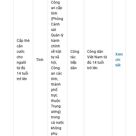
Công
an cấp
tỉnh
(Phòng
Cảnh
sát
Quản lý
Cấp thẻ
hành
căn
chính
cước
về trật
Công
Công dân
Xem
cho
tự xã
tác
Việt Nam từ
Tỉnh
chi
người
hội,
tiếp
đủ 14 tuổi
tiết
từ đủ
Công
dân
trở lên.
14 tuổi
an các
trở lên
tỉnh,
thành
phố
trực
thuộc
Trung
ương)
trong
cả nước
không
phụ