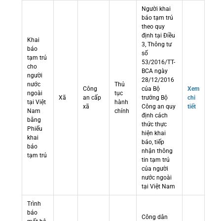
Người khai
báo tạm trú
theo quy
định tại Điều
Khai
3, Thông tư
báo
số
tạm trú
53/2016/TT-
cho
BCA ngày
người
28/12/2016
nước
Thủ
Công
của Bộ
Xem
ngoài
tục
Xã
an cấp
trưởng Bộ
chi
tại Việt
hành
xã
Công an quy
tiết
Nam
chính
định cách
bằng
thức thực
Phiếu
hiện khai
khai
báo, tiếp
báo
nhận thông
tạm trú
tin tạm trú
của người
nước ngoài
tại Việt Nam
Trình
báo
Công dân