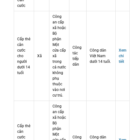
Căn
cước
Công
an cấp
xã hoặc
Bộ
Cấp thẻ
phận
căn
Một
Công
cước
cửa cấp
Công dân
Xem
tác
cho
Xã
xã
Việt Nam
chi
tiếp
người
trong
dưới 14 tuổi.
tiết
dân
dưới 14
cả nước
tuổi
không
phụ
thuộc
vào nơi
cư trú.
Công
an cấp
xã hoặc
Bộ
Cấp thẻ
phận
căn
Một
cước
Công
Công dân