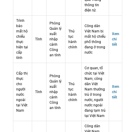
thông tin
điện tử.
Trình
Phòng
báo
Công dân
Quản lý
mất hộ
Thủ
Việt Nam bị
xuất
Xem
chiếu
tục
mất hộ chiếu
Tỉnh
nhập
chi
thực
hành
phổ thông
cảnh
tiết
hiện tại
chính
đang ở trong
Công
cấp
nước
an tỉnh
tỉnh
Cơ quan, tổ
Cấp thị
chức tại Việt
Phòng
thực
Nam; công
Quản lý
cho
Thủ
dân Việt
xuất
Xem
người
tục
Nam thường
Tỉnh
nhập
chi
nước
hành
trú ở trong
cảnh
tiết
ngoài
chính
nước, người
Công
tại Việt
nước ngoài
an tỉnh
Nam
đang tạm trú
tại Việt Nam
Công dân
Việt Nam