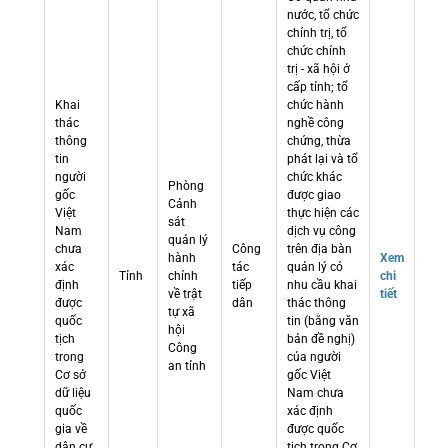
nước, tổ chức
chính trị, tổ
chức chính
trị - xã hội ở
cấp tỉnh; tổ
Khai
chức hành
thác
nghề công
thông
chứng, thừa
tin
phát lại và tổ
người
chức khác
Phòng
gốc
được giao
Cảnh
Việt
thực hiện các
sát
Nam
dịch vụ công
quản lý
chưa
Công
trên địa bàn
hành
Xem
xác
tác
quản lý có
Tỉnh
chính
chi
định
tiếp
nhu cầu khai
về trật
tiết
được
dân
thác thông
tự xã
quốc
tin (bằng văn
hội
tịch
bản đề nghị)
Công
trong
của người
an tỉnh
Cơ sở
gốc Việt
dữ liệu
Nam chưa
quốc
xác định
gia về
được quốc
dân cư
tịch trong Cơ