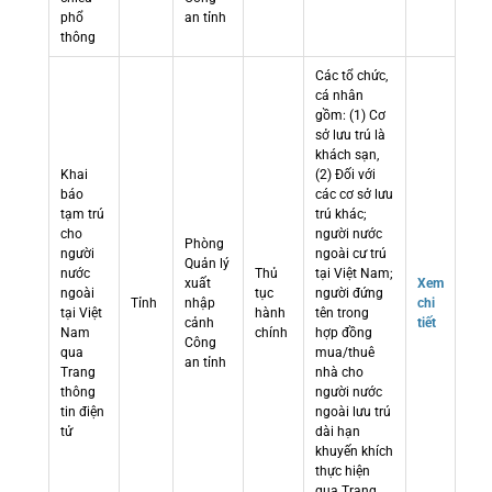
phổ
an tỉnh
thông
Các tổ chức,
cá nhân
gồm: (1) Cơ
sở lưu trú là
khách sạn,
Khai
(2) Đối với
báo
các cơ sở lưu
tạm trú
trú khác;
cho
người nước
Phòng
người
ngoài cư trú
Quản lý
nước
Thủ
tại Việt Nam;
xuất
Xem
ngoài
tục
người đứng
Tỉnh
nhập
chi
tại Việt
hành
tên trong
cảnh
tiết
Nam
chính
hợp đồng
Công
qua
mua/thuê
an tỉnh
Trang
nhà cho
thông
người nước
tin điện
ngoài lưu trú
tử
dài hạn
khuyến khích
thực hiện
qua Trang