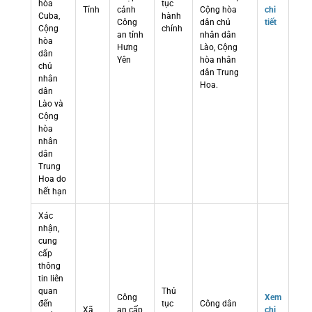
hòa
tục
Tỉnh
cảnh
Cộng hòa
chi
Cuba,
hành
Công
dân chủ
tiết
Cộng
chính
an tỉnh
nhân dân
hòa
Hưng
Lào, Cộng
dân
Yên
hòa nhân
chủ
dân Trung
nhân
Hoa.
dân
Lào và
Cộng
hòa
nhân
dân
Trung
Hoa do
hết hạn
Xác
nhận,
cung
cấp
thông
tin liên
quan
Thủ
Công
Xem
đến
tục
Công dân
Xã
an cấp
chi