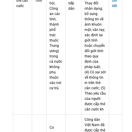
thẻ căn
Tỉnh
chi
hội,
tiếp
Thay đổi
cước
tiết
Công
dân
nhân dạng;
an các
bổ sung
tỉnh,
thông tin về
thành
ảnh khuôn
phố
mặt, vân tay;
trực
xác định lại
thuộc
giới tính
Trung
hoặc chuyển
ương)
đổi giới tính
trong
theo quy
cả nước
định của
không
pháp luật;
phụ
(4) Có sai sót
thuộc
về thông tin
vào nơi
in trên thẻ
cư trú.
căn cước; (5)
Theo yêu cầu
của người
được cấp thẻ
căn cước kh
Công dân
Việt Nam đã
Cơ
được cấp thẻ