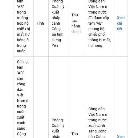
tem
Phòng
Công dân
“AB”
Quản lý
Việt Nam ở
trong
xuất
trong nước
Thủ
trường
nhập
đã được cấp
Xem
tục
hợp hộ
Tỉnh
cảnh
tem “AB”
chi
hành
chiếu bị
Công
nhưng hộ
tiết
chính
mất, hư
an tỉnh
chiếu phổ
hỏng ở
Hưng
thông bị mất,
trong
Yên
hư hỏng.
nước
Cấp lại
tem
“AB”
cho
công
dân
Việt
Nam ở
trong
Công dân
nước
Việt Nam ở
xuất
Phòng
trong nước
cảnh
Quản lý
xuất cảnh
sang
xuất
sang Cộng
Cộng
Thủ
nhập
hòa Cuba,
Xem