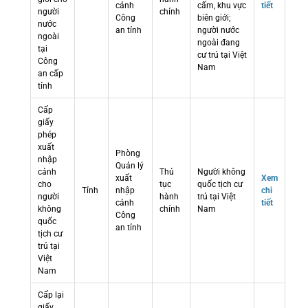
cảnh
cấm, khu vực
tiết
người
chính
Công
biên giới;
nước
an tỉnh
người nước
ngoài
ngoài đang
tại
cư trú tại Việt
Công
Nam
an cấp
tỉnh
Cấp
giấy
phép
xuất
Phòng
nhập
Quản lý
cảnh
Thủ
Người không
xuất
Xem
cho
tục
quốc tịch cư
Tỉnh
nhập
chi
người
hành
trú tại Việt
cảnh
tiết
không
chính
Nam
Công
quốc
an tỉnh
tịch cư
trú tại
Việt
Nam
Cấp lại
giấy