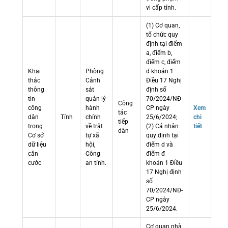
vi cấp tỉnh.
(1) Cơ quan,
tổ chức quy
định tại điểm
a, điểm b,
điểm c, điểm
Khai
Phòng
đ khoản 1
thác
Cảnh
Điều 17 Nghị
thông
sát
định số
tin
quản lý
70/2024/NĐ-
Công
công
hành
CP ngày
Xem
tác
dân
Tỉnh
chính
25/6/2024;
chi
tiếp
trong
về trật
(2) Cá nhân
tiết
dân
Cơ sở
tự xã
quy định tại
dữ liệu
hội,
điểm d và
căn
Công
điểm đ
cước
an tỉnh.
khoản 1 Điều
17 Nghị định
số
70/2024/NĐ-
CP ngày
25/6/2024.
Cơ quan nhà