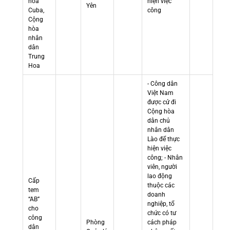
hòa
hiện việc
Yên
Cuba,
công
Cộng
hòa
nhân
dân
Trung
Hoa
- Công dân
Việt Nam
được cử đi
Cộng hòa
dân chủ
nhân dân
Lào để thực
hiện việc
công; - Nhân
viên, người
lao động
Cấp
thuộc các
tem
doanh
“AB”
nghiệp, tổ
cho
chức có tư
công
Phòng
cách pháp
dân