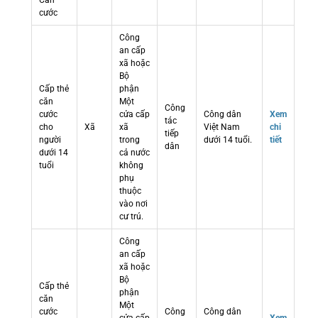
Căn
cước
Công
an cấp
xã hoặc
Bộ
Cấp thẻ
phận
căn
Một
Công
cước
cửa cấp
Công dân
Xem
tác
cho
Xã
xã
Việt Nam
chi
tiếp
người
trong
dưới 14 tuổi.
tiết
dân
dưới 14
cả nước
tuổi
không
phụ
thuộc
vào nơi
cư trú.
Công
an cấp
xã hoặc
Bộ
Cấp thẻ
phận
căn
Một
cước
Công
Công dân