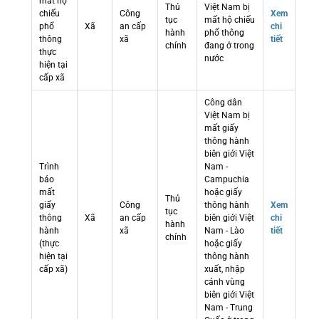
mất hộ
Thủ
Việt Nam bị
chiếu
Công
Xem
tục
mất hộ chiếu
phổ
Xã
an cấp
chi
hành
phổ thông
thông
xã
tiết
chính
đang ở trong
thực
nước
hiện tại
cấp xã
Công dân
Việt Nam bị
mất giấy
thông hành
biên giới Việt
Trình
Nam -
báo
Campuchia
mất
hoặc giấy
Thủ
giấy
Công
thông hành
Xem
tục
thông
Xã
an cấp
biên giới Việt
chi
hành
hành
xã
Nam - Lào
tiết
chính
(thực
hoặc giấy
hiện tại
thông hành
cấp xã)
xuất, nhập
cảnh vùng
biên giới Việt
Nam - Trung