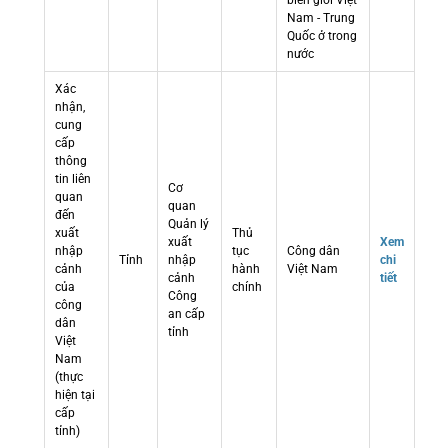
biên giới Việt
Nam - Trung
Quốc ở trong
nước
Xác
nhận,
cung
cấp
thông
tin liên
Cơ
quan
quan
đến
Quản lý
xuất
Thủ
xuất
Xem
nhập
tục
Công dân
Tỉnh
nhập
chi
cảnh
hành
Việt Nam
cảnh
tiết
của
chính
Công
công
an cấp
dân
tỉnh
Việt
Nam
(thực
hiện tại
cấp
tỉnh)