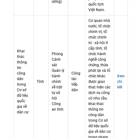
ương).
quốc tịch
Việt Nam.
Cơ quan nhà
nước, tổ chức
chính trị, tổ
chức chính
trị - xã hội ở
cấp tỉnh; tổ
Khai
Phòng
chức hành
thác
Cảnh
nghề công
thông
sát
chứng, thừa
tin
Quản lý
phát lại và tổ
công
Công
hành
chức khác
Xem
dân
tác
Tỉnh
chính
được giao
chi
trong
tiếp
về trật
thực hiện các
tiết
Cơ sở
dân
tự xã
dịch vụ công
dữ liệu
hội
có nhu cầu
quốc
Công
khai thác
gia về
an tỉnh
thông tin
dân cư
công dân
trong Cơ sở
dữ liệu quốc
gia về dân cư
trong phạm