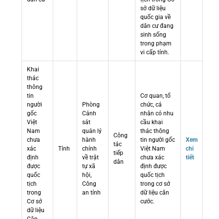
sở dữ liệu
quốc gia về
dân cư đang
sinh sống
trong phạm
vi cấp tỉnh.
Khai
thác
thông
tin
Cơ quan, tổ
người
Phòng
chức, cá
gốc
Cảnh
nhân có nhu
Việt
sát
cầu khai
Nam
quản lý
thác thông
Công
chưa
hành
tin người gốc
Xem
tác
xác
Tỉnh
chính
Việt Nam
chi
tiếp
định
về trật
chưa xác
tiết
dân
được
tự xã
định được
quốc
hội,
quốc tịch
tịch
Công
trong cơ sở
trong
an tỉnh
dữ liệu căn
Cơ sở
cước.
dữ liệu