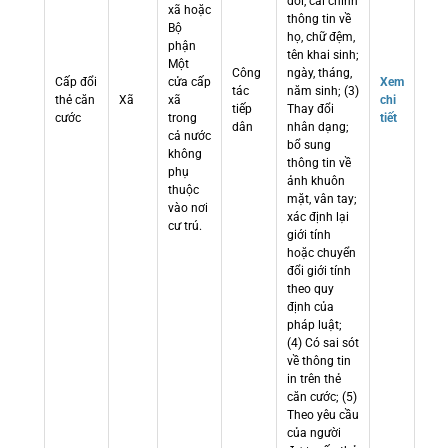
đổi, cải chính
xã hoặc
thông tin về
Bộ
họ, chữ đệm,
phận
tên khai sinh;
Một
Công
ngày, tháng,
Cấp đổi
cửa cấp
Xem
tác
năm sinh; (3)
thẻ căn
Xã
xã
chi
tiếp
Thay đổi
cước
trong
tiết
dân
nhân dạng;
cả nước
bổ sung
không
thông tin về
phụ
ảnh khuôn
thuộc
mặt, vân tay;
vào nơi
xác định lại
cư trú.
giới tính
hoặc chuyển
đổi giới tính
theo quy
định của
pháp luật;
(4) Có sai sót
về thông tin
in trên thẻ
căn cước; (5)
Theo yêu cầu
của người