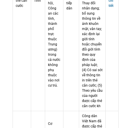
thẻ căn
Tỉnh
chi
hội,
tiếp
Thay đổi
cước
tiết
Công
dân
nhân dạng;
an các
bổ sung
tỉnh,
thông tin về
thành
ảnh khuôn
phố
mặt, vân tay;
trực
xác định lại
thuộc
giới tính
Trung
hoặc chuyển
ương)
đổi giới tính
trong
theo quy
cả nước
định của
không
pháp luật;
phụ
(4) Có sai sót
thuộc
về thông tin
vào nơi
in trên thẻ
cư trú.
căn cước; (5)
Theo yêu cầu
của người
được cấp thẻ
căn cước kh
Công dân
Việt Nam đã
Cơ
được cấp thẻ