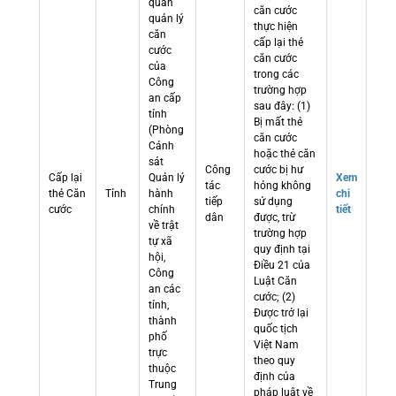
quan
căn cước
quản lý
thực hiện
căn
cấp lại thẻ
cước
căn cước
của
trong các
Công
trường hợp
an cấp
sau đây: (1)
tỉnh
Bị mất thẻ
(Phòng
căn cước
Cảnh
hoặc thẻ căn
sát
Công
cước bị hư
Cấp lại
Quản lý
Xem
tác
hỏng không
thẻ Căn
Tỉnh
hành
chi
tiếp
sử dụng
cước
chính
tiết
dân
được, trừ
về trật
trường hợp
tự xã
quy định tại
hội,
Điều 21 của
Công
Luật Căn
an các
cước; (2)
tỉnh,
Được trở lại
thành
quốc tịch
phố
Việt Nam
trực
theo quy
thuộc
định của
Trung
pháp luật về