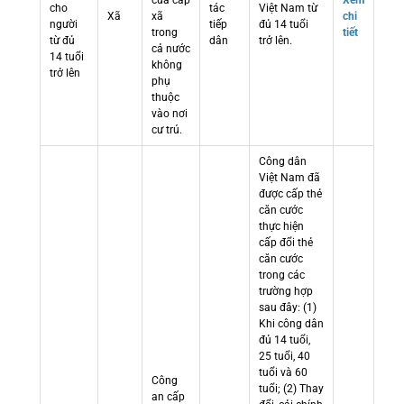
cửa cấp
Xem
cho
tác
Việt Nam từ
Xã
xã
chi
người
tiếp
đủ 14 tuổi
trong
tiết
từ đủ
dân
trở lên.
cả nước
14 tuổi
không
trở lên
phụ
thuộc
vào nơi
cư trú.
Công dân
Việt Nam đã
được cấp thẻ
căn cước
thực hiện
cấp đổi thẻ
căn cước
trong các
trường hợp
sau đây: (1)
Khi công dân
đủ 14 tuổi,
25 tuổi, 40
tuổi và 60
Công
tuổi; (2) Thay
an cấp