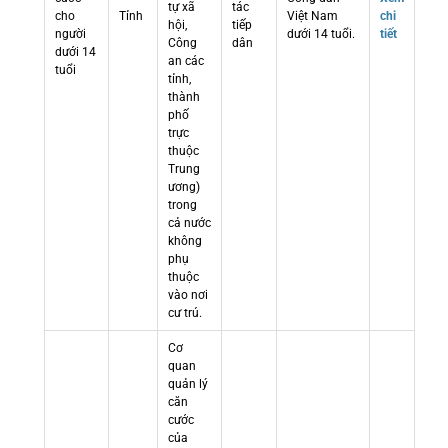
tự xã
tác
cho
Tỉnh
Việt Nam
chi
hội,
tiếp
người
dưới 14 tuổi.
tiết
Công
dân
dưới 14
an các
tuổi
tỉnh,
thành
phố
trực
thuộc
Trung
ương)
trong
cả nước
không
phụ
thuộc
vào nơi
cư trú.
Cơ
quan
quản lý
căn
cước
của