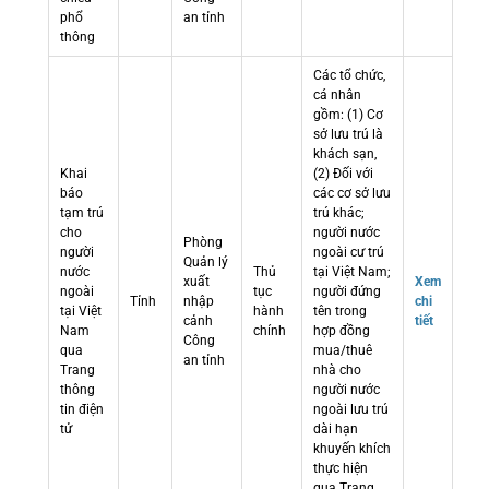
phổ
an tỉnh
thông
Các tổ chức,
cá nhân
gồm: (1) Cơ
sở lưu trú là
khách sạn,
Khai
(2) Đối với
báo
các cơ sở lưu
tạm trú
trú khác;
cho
người nước
Phòng
người
ngoài cư trú
Quản lý
nước
Thủ
tại Việt Nam;
xuất
Xem
ngoài
tục
người đứng
Tỉnh
nhập
chi
tại Việt
hành
tên trong
cảnh
tiết
Nam
chính
hợp đồng
Công
qua
mua/thuê
an tỉnh
Trang
nhà cho
thông
người nước
tin điện
ngoài lưu trú
tử
dài hạn
khuyến khích
thực hiện
qua Trang