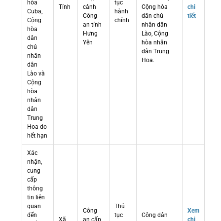
hòa
tục
Tỉnh
cảnh
Cộng hòa
chi
Cuba,
hành
Công
dân chủ
tiết
Cộng
chính
an tỉnh
nhân dân
hòa
Hưng
Lào, Cộng
dân
Yên
hòa nhân
chủ
dân Trung
nhân
Hoa.
dân
Lào và
Cộng
hòa
nhân
dân
Trung
Hoa do
hết hạn
Xác
nhận,
cung
cấp
thông
tin liên
quan
Thủ
Công
Xem
đến
tục
Công dân
Xã
an cấp
chi