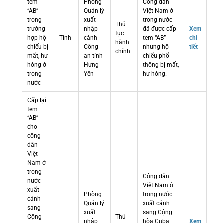
tem
Phòng
Công dân
“AB”
Quản lý
Việt Nam ở
trong
xuất
trong nước
Thủ
trường
nhập
đã được cấp
Xem
tục
hợp hộ
Tỉnh
cảnh
tem “AB”
chi
hành
chiếu bị
Công
nhưng hộ
tiết
chính
mất, hư
an tỉnh
chiếu phổ
hỏng ở
Hưng
thông bị mất,
trong
Yên
hư hỏng.
nước
Cấp lại
tem
“AB”
cho
công
dân
Việt
Nam ở
trong
Công dân
nước
Việt Nam ở
xuất
Phòng
trong nước
cảnh
Quản lý
xuất cảnh
sang
xuất
sang Cộng
Cộng
Thủ
nhập
hòa Cuba,
Xem