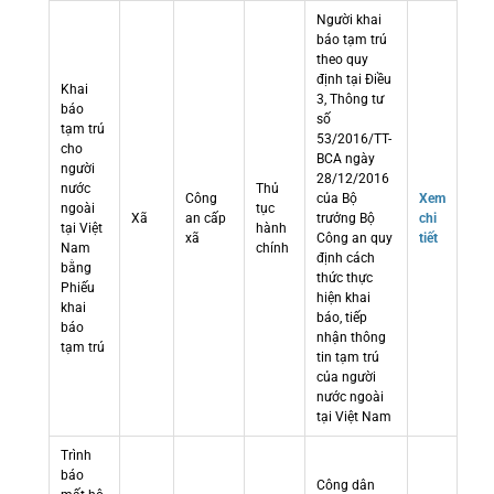
Người khai
báo tạm trú
theo quy
định tại Điều
Khai
3, Thông tư
báo
số
tạm trú
53/2016/TT-
cho
BCA ngày
người
28/12/2016
nước
Thủ
Công
của Bộ
Xem
ngoài
tục
Xã
an cấp
trưởng Bộ
chi
tại Việt
hành
xã
Công an quy
tiết
Nam
chính
định cách
bằng
thức thực
Phiếu
hiện khai
khai
báo, tiếp
báo
nhận thông
tạm trú
tin tạm trú
của người
nước ngoài
tại Việt Nam
Trình
báo
Công dân