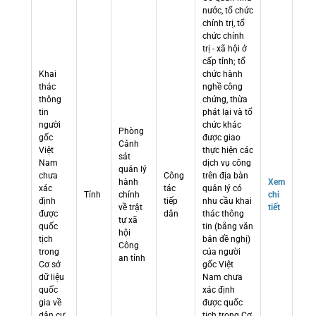
nước, tổ chức
chính trị, tổ
chức chính
trị - xã hội ở
cấp tỉnh; tổ
Khai
chức hành
thác
nghề công
thông
chứng, thừa
tin
phát lại và tổ
người
chức khác
Phòng
gốc
được giao
Cảnh
Việt
thực hiện các
sát
Nam
dịch vụ công
quản lý
chưa
Công
trên địa bàn
hành
Xem
xác
tác
quản lý có
Tỉnh
chính
chi
định
tiếp
nhu cầu khai
về trật
tiết
được
dân
thác thông
tự xã
quốc
tin (bằng văn
hội
tịch
bản đề nghị)
Công
trong
của người
an tỉnh
Cơ sở
gốc Việt
dữ liệu
Nam chưa
quốc
xác định
gia về
được quốc
dân cư
tịch trong Cơ