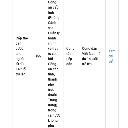
Công
an cấp
tỉnh
(Phòng
Cảnh
sát
Quản lý
Cấp thẻ
hành
căn
chính
cước
về trật
Công
Công dân
Xem
cho
tự xã
tác
Việt Nam từ
Tỉnh
chi
người
hội,
tiếp
đủ 14 tuổi
tiết
từ đủ
Công
dân
trở lên.
14 tuổi
an các
trở lên
tỉnh,
thành
phố
trực
thuộc
Trung
ương)
trong
cả nước
không
phụ