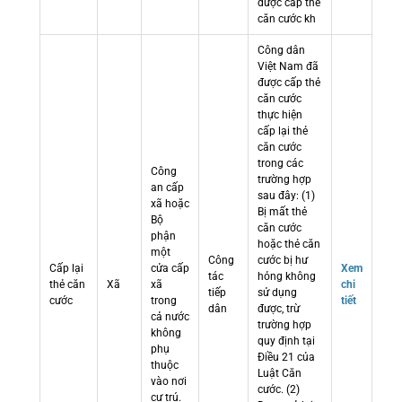
được cấp thẻ
căn cước kh
Công dân
Việt Nam đã
được cấp thẻ
căn cước
thực hiện
cấp lại thẻ
căn cước
trong các
Công
trường hợp
an cấp
sau đây: (1)
xã hoặc
Bị mất thẻ
Bộ
căn cước
phận
hoặc thẻ căn
một
Công
cước bị hư
Cấp lại
cửa cấp
Xem
tác
hỏng không
thẻ căn
Xã
xã
chi
tiếp
sử dụng
cước
trong
tiết
dân
được, trừ
cả nước
trường hợp
không
quy định tại
phụ
Điều 21 của
thuộc
Luật Căn
vào nơi
cước. (2)
cư trú.