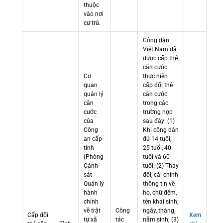
thuộc
vào nơi
cư trú.
Công dân
Việt Nam đã
được cấp thẻ
căn cước
Cơ
thực hiện
quan
cấp đổi thẻ
quản lý
căn cước
căn
trong các
cước
trường hợp
của
sau đây: (1)
Công
Khi công dân
an cấp
đủ 14 tuổi,
tỉnh
25 tuổi, 40
(Phòng
tuổi và 60
Cảnh
tuổi. (2) Thay
sát
đổi, cải chính
Quản lý
thông tin về
hành
họ, chữ đệm,
chính
tên khai sinh;
về trật
Công
ngày, tháng,
Cấp đổi
Xem
tự xã
tác
năm sinh; (3)