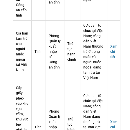
an tỉnh
Công
an cấp
tỉnh
Cơ quan, tổ
chức tại Việt
Gia hạn
Phòng
Nam; công
tạm trú
Quản lý
dân Việt
cho
Thủ
xuất
Nam thường
Xem
người
tục
Tỉnh
nhập
trú ở trong
chi
nước
hành
cảnh
nước và
tiết
ngoài
chính
Công
người nước
tại Việt
an tỉnh
ngoài đang
Nam
tạm trú tại
Việt Nam
Cấp
giấy
Cơ quan, tổ
phép
chức tại Việt
vào khu
Nam; công
vực
Phòng
dân Việt
cấm,
Quản lý
Nam đang
khu vực
Thủ
xuất
thường trú
Xem
biên
tục
Tỉnh
nhập
tại khu vực
chi
giới cho
hành