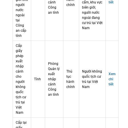
cảnh
cấm, khu vực
tiết
người
chính
Công
biên giới;
nước
an tỉnh
người nước
ngoài
ngoài đang
tại
cư trú tại Việt
Công
Nam
an cấp
tỉnh
Cấp
giấy
phép
xuất
Phòng
nhập
Quản lý
cảnh
Thủ
Người không
xuất
Xem
cho
tục
quốc tịch cư
Tỉnh
nhập
chi
người
hành
trú tại Việt
cảnh
tiết
không
chính
Nam
Công
quốc
an tỉnh
tịch cư
trú tại
Việt
Nam
Cấp lại
giấy