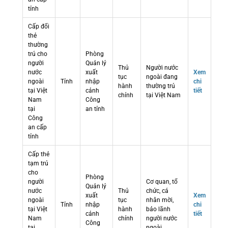
tỉnh
Cấp đổi
thẻ
thường
trú cho
Phòng
người
Quản lý
Thủ
Người nước
nước
xuất
Xem
tục
ngoài đang
ngoài
Tỉnh
nhập
chi
hành
thường trú
tại Việt
cảnh
tiết
chính
tại Việt Nam
Nam
Công
tại
an tỉnh
Công
an cấp
tỉnh
Cấp thẻ
tạm trú
cho
Phòng
người
Cơ quan, tổ
Quản lý
nước
Thủ
chức, cá
xuất
Xem
ngoài
tục
nhân mời,
Tỉnh
nhập
chi
tại Việt
hành
bảo lãnh
cảnh
tiết
Nam
chính
người nước
Công
tại
ngoài