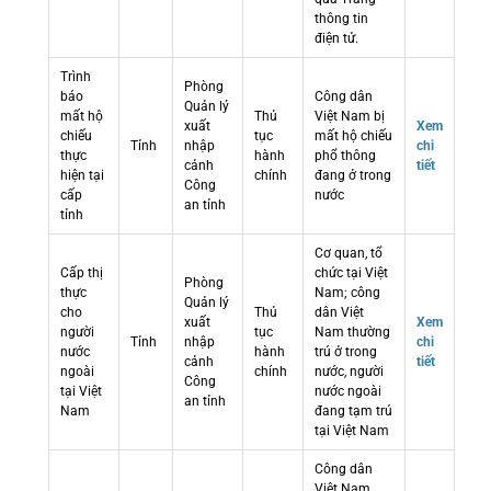
thông tin
điện tử.
Trình
Phòng
báo
Công dân
Quản lý
mất hộ
Thủ
Việt Nam bị
xuất
Xem
chiếu
tục
mất hộ chiếu
Tỉnh
nhập
chi
thực
hành
phổ thông
cảnh
tiết
hiện tại
chính
đang ở trong
Công
cấp
nước
an tỉnh
tỉnh
Cơ quan, tổ
Cấp thị
chức tại Việt
Phòng
thực
Nam; công
Quản lý
cho
Thủ
dân Việt
xuất
Xem
người
tục
Nam thường
Tỉnh
nhập
chi
nước
hành
trú ở trong
cảnh
tiết
ngoài
chính
nước, người
Công
tại Việt
nước ngoài
an tỉnh
Nam
đang tạm trú
tại Việt Nam
Công dân
Việt Nam