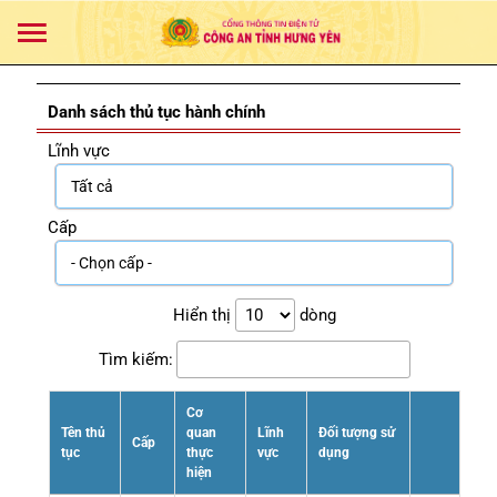
Danh sách thủ tục hành chính
Lĩnh vực
Cấp
Hiển thị
dòng
Tìm kiếm:
Cơ
Tên thủ
quan
Lĩnh
Đối tượng sử
Cấp
tục
thực
vực
dụng
hiện