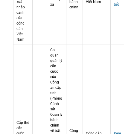
xuất
hành
Việt Nam
xã
tiết
nhập
chính
cảnh
của
công
dân
Việt
Nam
Cơ
quan
quản lý
căn
cước
của
Công
an cấp
tỉnh
(Phòng
Cảnh
sát
Quản lý
hành
Cấp thẻ
chính
căn
về trật
Công
cước
Công dân
Xem