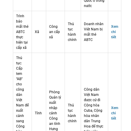
Quốc ở trong
nước
Trình
báo
Thủ
Doanh nhân
mất thẻ
Công
Xem
tục
Việt Nam bị
ABTC
Xã
an cấp
chi
hành
mất thẻ
thực
xã
tiết
chính
ABTC
hiện tại
cấp xã
Thủ
tục:
Cấp
tem
“AB”
cho
công
Công dân
Phòng
dân
Việt Nam
Quản lý
Việt
được cử đi
xuất
Nam để
Thủ
Cộng hòa
nhập
Xem
xuất
tục
Cuba, Cộng
Tỉnh
cảnh
chi
cảnh
hành
hòa nhân
Công
tiết
sang
chính
dân Trung
an tỉnh
Cộng
Hoa để thực
Hưng