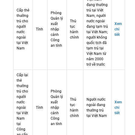
đang thường
Cấp thẻ
trú tại Việt
Phòng
thường
Nam; người
Quản lý
trú cho
Thủ
nước ngoài
xuất
Xem
người
tục
đang tạm trú
Tỉnh
nhập
chi
nước
hành
tại Việt Nam;
cảnh
tiết
ngoài
chính
người không
Công
tại Việt
quốc tịch đã
an tỉnh
Nam
tạm trú tại
Việt Nam từ
năm 2000
trở về trước
Cấp lại
thẻ
thường
trú cho
Phòng
người
Quản lý
Thủ
Người nước
nước
xuất
Xem
tục
ngoài đang
ngoài
Tỉnh
nhập
chi
hành
thường trú
tại Việt
cảnh
tiết
chính
tại Việt Nam
Nam
Công
tại
an tỉnh
Công
an cấp