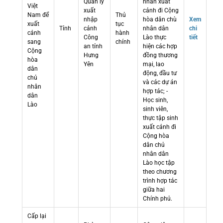
Quản lý
nhân xuất
Việt
xuất
cảnh đi Cộng
Nam để
Thủ
nhập
hòa dân chù
Xem
xuất
tục
Tỉnh
cảnh
nhân dân
chi
cảnh
hành
Công
Lào thực
tiết
sang
chính
an tỉnh
hiện các hợp
Cộng
Hưng
đồng thương
hòa
Yên
mại, lao
dân
động, đầu tư
chủ
và các dự án
nhân
hợp tác; -
dân
Học sinh,
Lào
sinh viên,
thực tập sinh
xuất cảnh đi
Cộng hòa
dân chủ
nhân dân
Lào học tập
theo chương
trình hợp tác
giữa hai
Chính phủ.
Cấp lại