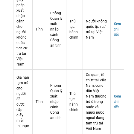
phép
xuất
Phòng
nhập
Quản lý
cảnh
Thủ
Người không
xuất
Xem
cho
tục
quốc tịch cư
Tỉnh
nhập
chi
người
hành
trú tại Việt
cảnh
tiết
không
chính
Nam
Công
quốc
an tỉnh
tịch cư
trú tại
Việt
Nam
Cơ quan, tổ
Gia hạn
chức tại Việt
tạm trú
Phòng
Nam, công
cho
Quản lý
dân Việt
người
Thủ
xuất
Nam thường
Xem
đã
tục
Tỉnh
nhập
trú ở trong
chi
được
hành
cảnh
nước và
tiết
cấp
chính
Công
người nước
giấy
an tỉnh
ngoài đang
miễn
tạm trú tại
thị thực
Việt Nam