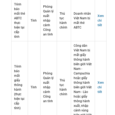
Trình
Phòng
báo
Quản lý
mất thẻ
Thủ
Doanh nhân
xuất
Xem
ABTC
tục
Việt Nam bị
Tỉnh
nhập
chi
thực
hành
mất thẻ
cảnh
tiết
hiện tại
chính
ABTC
Công
cấp
an tỉnh
tỉnh
Công dân
Việt Nam bị
mất giấy
thông hành
biên giới Việt
Trình
Nam -
báo
Phòng
Campuchia
mất
Quản lý
hoặc giấy
giấy
Thủ
xuất
thông hành
Xem
thông
tục
Tỉnh
nhập
biên giới Việt
chi
hành
hành
cảnh
Nam - Lào
tiết
(thực
chính
Công
hoặc giấy
hiện tại
an tỉnh
thông hành
cấp
xuất, nhập
tỉnh)
cảnh vùng