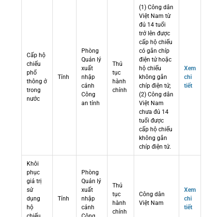
(1) Công dân
Việt Nam từ
đủ 14 tuổi
trở lên được
cấp hộ chiếu
Phòng
có gắn chíp
Cấp hộ
Quản lý
điện tử hoặc
chiếu
Thủ
xuất
hộ chiếu
Xem
phổ
tục
Tỉnh
nhập
không gắn
chi
thông ở
hành
cảnh
chíp điện tử;
tiết
trong
chính
Công
(2) Công dân
nước
an tỉnh
Việt Nam
chưa đủ 14
tuổi được
cấp hộ chiếu
không gắn
chíp điện tử.
Khôi
phục
Phòng
giá trị
Quản lý
Thủ
sử
xuất
Xem
tục
Công dân
dụng
Tỉnh
nhập
chi
hành
Việt Nam
hộ
cảnh
tiết
chính
chiếu
Công