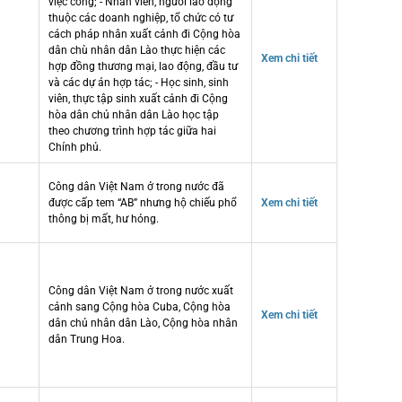
việc công; - Nhân viên, người lao động
thuộc các doanh nghiệp, tổ chức có tư
cách pháp nhân xuất cảnh đi Cộng hòa
dân chù nhân dân Lào thực hiện các
Xem chi tiết
hợp đồng thương mại, lao động, đầu tư
và các dự án hợp tác; - Học sinh, sinh
viên, thực tập sinh xuất cảnh đi Cộng
hòa dân chủ nhân dân Lào học tập
theo chương trình hợp tác giữa hai
Chính phủ.
Công dân Việt Nam ở trong nước đã
được cấp tem “AB” nhưng hộ chiếu phổ
Xem chi tiết
thông bị mất, hư hỏng.
Công dân Việt Nam ở trong nước xuất
cảnh sang Cộng hòa Cuba, Cộng hòa
Xem chi tiết
dân chủ nhân dân Lào, Cộng hòa nhân
dân Trung Hoa.