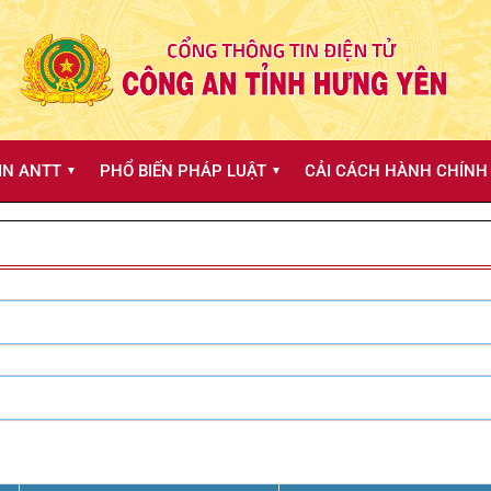
IN ANTT
PHỔ BIẾN PHÁP LUẬT
CẢI CÁCH HÀNH CHÍNH 
▼
▼