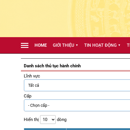
HOME
GIỚI THIỆU
TIN HOẠT ĐỘNG
T
▼
▼
Danh sách thủ tục hành chính
Lĩnh vực
Cấp
Hiển thị
dòng