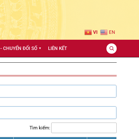
VI
EN
- CHUYỂN ĐỔI SỐ
LIÊN KẾT
▼
Tìm kiếm: