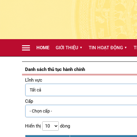
HOME
GIỚI THIỆU
TIN HOẠT ĐỘNG
T
▼
▼
Danh sách thủ tục hành chính
Lĩnh vực
Cấp
Hiển thị
dòng