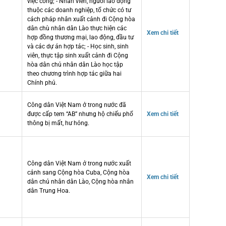
việc công; - Nhân viên, người lao động
thuộc các doanh nghiệp, tổ chức có tư
cách pháp nhân xuất cảnh đi Cộng hòa
dân chù nhân dân Lào thực hiện các
Xem chi tiết
hợp đồng thương mại, lao động, đầu tư
và các dự án hợp tác; - Học sinh, sinh
viên, thực tập sinh xuất cảnh đi Cộng
hòa dân chủ nhân dân Lào học tập
theo chương trình hợp tác giữa hai
Chính phủ.
Công dân Việt Nam ở trong nước đã
được cấp tem “AB” nhưng hộ chiếu phổ
Xem chi tiết
thông bị mất, hư hỏng.
Công dân Việt Nam ở trong nước xuất
cảnh sang Cộng hòa Cuba, Cộng hòa
Xem chi tiết
dân chủ nhân dân Lào, Cộng hòa nhân
dân Trung Hoa.