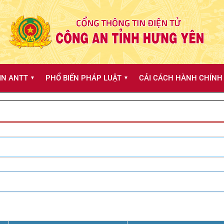
IN ANTT
PHỔ BIẾN PHÁP LUẬT
CẢI CÁCH HÀNH CHÍNH 
▼
▼