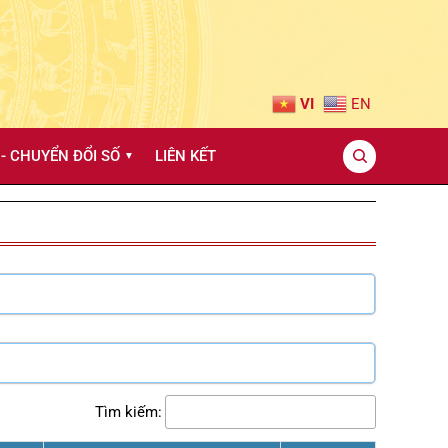
VI
EN
- CHUYỂN ĐỔI SỐ
LIÊN KẾT
▼
Tìm kiếm: