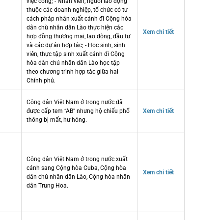
việc công; - Nhân viên, người lao động
thuộc các doanh nghiệp, tổ chức có tư
cách pháp nhân xuất cảnh đi Cộng hòa
dân chù nhân dân Lào thực hiện các
Xem chi tiết
hợp đồng thương mại, lao động, đầu tư
và các dự án hợp tác; - Học sinh, sinh
viên, thực tập sinh xuất cảnh đi Cộng
hòa dân chủ nhân dân Lào học tập
theo chương trình hợp tác giữa hai
Chính phủ.
Công dân Việt Nam ở trong nước đã
được cấp tem “AB” nhưng hộ chiếu phổ
Xem chi tiết
thông bị mất, hư hỏng.
Công dân Việt Nam ở trong nước xuất
cảnh sang Cộng hòa Cuba, Cộng hòa
Xem chi tiết
dân chủ nhân dân Lào, Cộng hòa nhân
dân Trung Hoa.