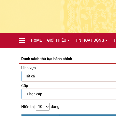
HOME
GIỚI THIỆU
TIN HOẠT ĐỘNG
T
▼
▼
Danh sách thủ tục hành chính
Lĩnh vực
Cấp
Hiển thị
dòng