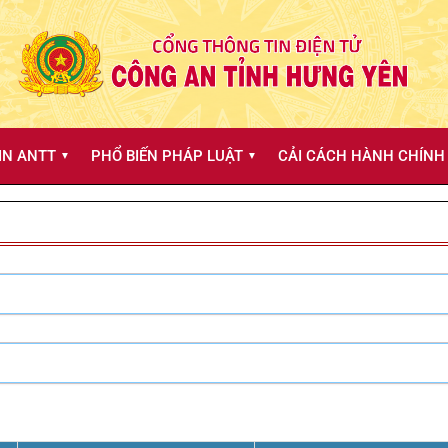
IN ANTT
PHỔ BIẾN PHÁP LUẬT
CẢI CÁCH HÀNH CHÍNH 
▼
▼