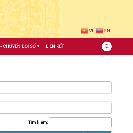
VI
EN
- CHUYỂN ĐỔI SỐ
LIÊN KẾT
▼
Tìm kiếm: