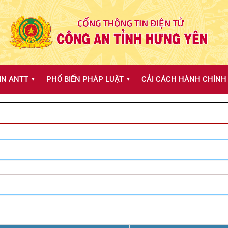
IN ANTT
PHỔ BIẾN PHÁP LUẬT
CẢI CÁCH HÀNH CHÍNH 
▼
▼