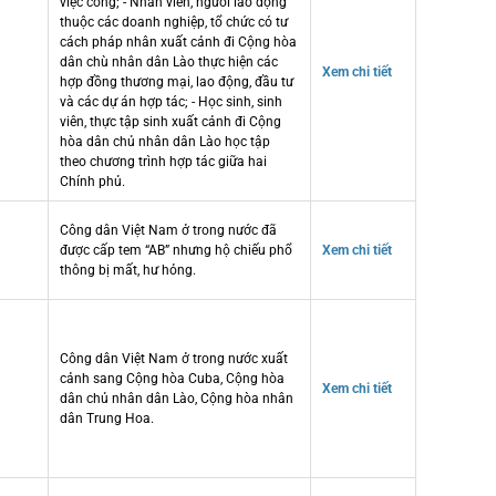
việc công; - Nhân viên, người lao động
thuộc các doanh nghiệp, tổ chức có tư
cách pháp nhân xuất cảnh đi Cộng hòa
dân chù nhân dân Lào thực hiện các
Xem chi tiết
hợp đồng thương mại, lao động, đầu tư
và các dự án hợp tác; - Học sinh, sinh
viên, thực tập sinh xuất cảnh đi Cộng
hòa dân chủ nhân dân Lào học tập
theo chương trình hợp tác giữa hai
Chính phủ.
Công dân Việt Nam ở trong nước đã
được cấp tem “AB” nhưng hộ chiếu phổ
Xem chi tiết
thông bị mất, hư hỏng.
Công dân Việt Nam ở trong nước xuất
cảnh sang Cộng hòa Cuba, Cộng hòa
Xem chi tiết
dân chủ nhân dân Lào, Cộng hòa nhân
dân Trung Hoa.