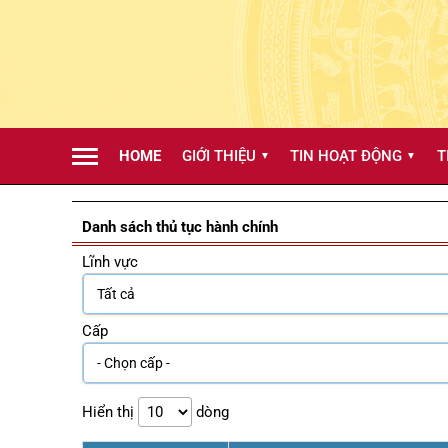
HOME
GIỚI THIỆU
TIN HOẠT ĐỘNG
T
▼
▼
Danh sách thủ tục hành chính
Lĩnh vực
Cấp
Hiển thị
dòng