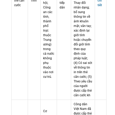
thẻ căn
Tỉnh
chi
hội,
tiếp
Thay đổi
cước
tiết
Công
dân
nhân dạng;
an các
bổ sung
tỉnh,
thông tin về
thành
ảnh khuôn
phố
mặt, vân tay;
trực
xác định lại
thuộc
giới tính
Trung
hoặc chuyển
ương)
đổi giới tính
trong
theo quy
cả nước
định của
không
pháp luật;
phụ
(4) Có sai sót
thuộc
về thông tin
vào nơi
in trên thẻ
cư trú.
căn cước; (5)
Theo yêu cầu
của người
được cấp thẻ
căn cước kh
Công dân
Việt Nam đã
Cơ
được cấp thẻ