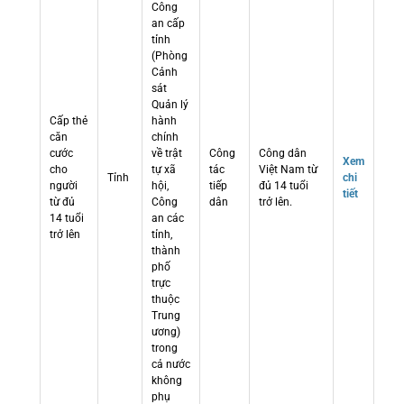
Công
an cấp
tỉnh
(Phòng
Cảnh
sát
Quản lý
Cấp thẻ
hành
căn
chính
cước
về trật
Công
Công dân
Xem
cho
tự xã
tác
Việt Nam từ
Tỉnh
chi
người
hội,
tiếp
đủ 14 tuổi
tiết
từ đủ
Công
dân
trở lên.
14 tuổi
an các
trở lên
tỉnh,
thành
phố
trực
thuộc
Trung
ương)
trong
cả nước
không
phụ