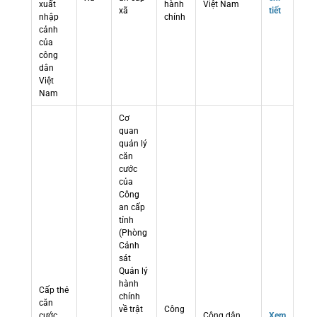
xuất
hành
Việt Nam
xã
tiết
nhập
chính
cảnh
của
công
dân
Việt
Nam
Cơ
quan
quản lý
căn
cước
của
Công
an cấp
tỉnh
(Phòng
Cảnh
sát
Quản lý
hành
Cấp thẻ
chính
căn
về trật
Công
cước
Công dân
Xem