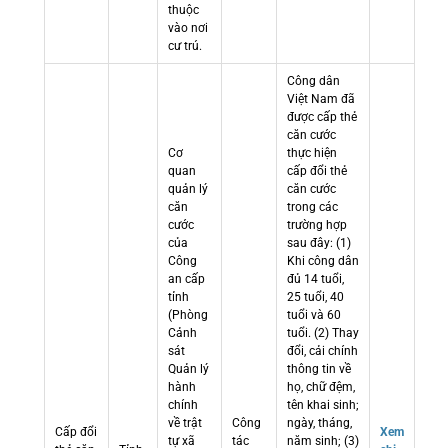
thuộc
vào nơi
cư trú.
Công dân
Việt Nam đã
được cấp thẻ
căn cước
Cơ
thực hiện
quan
cấp đổi thẻ
quản lý
căn cước
căn
trong các
cước
trường hợp
của
sau đây: (1)
Công
Khi công dân
an cấp
đủ 14 tuổi,
tỉnh
25 tuổi, 40
(Phòng
tuổi và 60
Cảnh
tuổi. (2) Thay
sát
đổi, cải chính
Quản lý
thông tin về
hành
họ, chữ đệm,
chính
tên khai sinh;
về trật
Công
ngày, tháng,
Cấp đổi
Xem
tự xã
tác
năm sinh; (3)