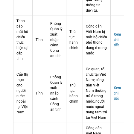
thông tin
điện tử.
Trình
Phòng
báo
Công dân
Quản lý
mất hộ
Thủ
Việt Nam bị
xuất
Xem
chiếu
tục
mất hộ chiếu
Tỉnh
nhập
chi
thực
hành
phổ thông
cảnh
tiết
hiện tại
chính
đang ở trong
Công
cấp
nước
an tỉnh
tỉnh
Cơ quan, tổ
Cấp thị
chức tại Việt
Phòng
thực
Nam; công
Quản lý
cho
Thủ
dân Việt
xuất
Xem
người
tục
Nam thường
Tỉnh
nhập
chi
nước
hành
trú ở trong
cảnh
tiết
ngoài
chính
nước, người
Công
tại Việt
nước ngoài
an tỉnh
Nam
đang tạm trú
tại Việt Nam
Công dân
Việt Nam