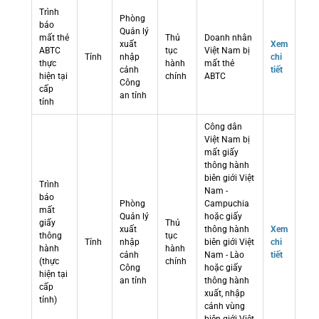
Trình
Phòng
báo
Quản lý
mất thẻ
Thủ
Doanh nhân
xuất
Xem
ABTC
tục
Việt Nam bị
Tỉnh
nhập
chi
thực
hành
mất thẻ
cảnh
tiết
hiện tại
chính
ABTC
Công
cấp
an tỉnh
tỉnh
Công dân
Việt Nam bị
mất giấy
thông hành
biên giới Việt
Trình
Nam -
báo
Phòng
Campuchia
mất
Quản lý
hoặc giấy
giấy
Thủ
xuất
thông hành
Xem
thông
tục
Tỉnh
nhập
biên giới Việt
chi
hành
hành
cảnh
Nam - Lào
tiết
(thực
chính
Công
hoặc giấy
hiện tại
an tỉnh
thông hành
cấp
xuất, nhập
tỉnh)
cảnh vùng