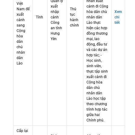
Quản lý
nhân xuất
Việt
xuất
cảnh đi Cộng
Nam để
Thủ
nhập
hòa dân chù
Xem
xuất
tục
Tỉnh
cảnh
nhân dân
chi
cảnh
hành
Công
Lào thực
tiết
sang
chính
an tỉnh
hiện các hợp
Cộng
Hưng
đồng thương
hòa
Yên
mại, lao
dân
động, đầu tư
chủ
và các dự án
nhân
hợp tác; -
dân
Học sinh,
Lào
sinh viên,
thực tập sinh
xuất cảnh đi
Cộng hòa
dân chủ
nhân dân
Lào học tập
theo chương
trình hợp tác
giữa hai
Chính phủ.
Cấp lại