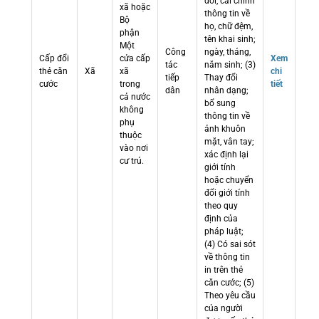
đổi, cải chính
xã hoặc
thông tin về
Bộ
họ, chữ đệm,
phận
tên khai sinh;
Một
Công
ngày, tháng,
Cấp đổi
cửa cấp
Xem
tác
năm sinh; (3)
thẻ căn
Xã
xã
chi
tiếp
Thay đổi
cước
trong
tiết
dân
nhân dạng;
cả nước
bổ sung
không
thông tin về
phụ
ảnh khuôn
thuộc
mặt, vân tay;
vào nơi
xác định lại
cư trú.
giới tính
hoặc chuyển
đổi giới tính
theo quy
định của
pháp luật;
(4) Có sai sót
về thông tin
in trên thẻ
căn cước; (5)
Theo yêu cầu
của người