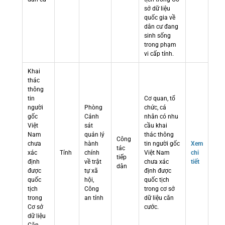
sở dữ liệu
quốc gia về
dân cư đang
sinh sống
trong phạm
vi cấp tỉnh.
Khai
thác
thông
tin
Cơ quan, tổ
người
Phòng
chức, cá
gốc
Cảnh
nhân có nhu
Việt
sát
cầu khai
Nam
quản lý
thác thông
Công
chưa
hành
tin người gốc
Xem
tác
xác
Tỉnh
chính
Việt Nam
chi
tiếp
định
về trật
chưa xác
tiết
dân
được
tự xã
định được
quốc
hội,
quốc tịch
tịch
Công
trong cơ sở
trong
an tỉnh
dữ liệu căn
Cơ sở
cước.
dữ liệu