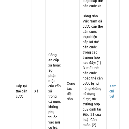
được cấp thẻ
căn cước kh
Công dân
Việt Nam đã
được cấp thẻ
căn cước
thực hiện
cấp lại thẻ
căn cước
trong các
Công
trường hợp
an cấp
sau đây: (1)
xã hoặc
Bị mất thẻ
Bộ
căn cước
phận
hoặc thẻ căn
một
Công
cước bị hư
Cấp lại
cửa cấp
Xem
tác
hỏng không
thẻ căn
Xã
xã
chi
tiếp
sử dụng
cước
trong
tiết
dân
được, trừ
cả nước
trường hợp
không
quy định tại
phụ
Điều 21 của
thuộc
Luật Căn
vào nơi
cước. (2)
cư trú.