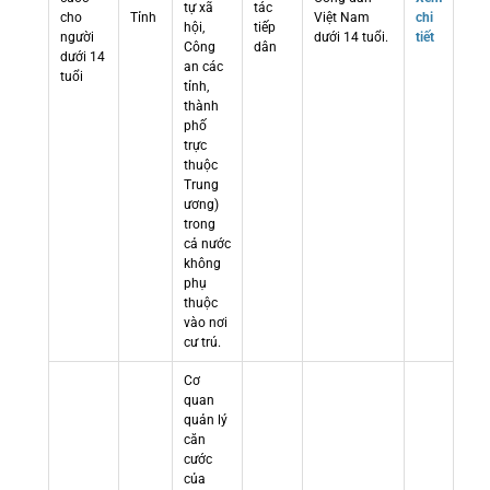
tự xã
tác
cho
Tỉnh
Việt Nam
chi
hội,
tiếp
người
dưới 14 tuổi.
tiết
Công
dân
dưới 14
an các
tuổi
tỉnh,
thành
phố
trực
thuộc
Trung
ương)
trong
cả nước
không
phụ
thuộc
vào nơi
cư trú.
Cơ
quan
quản lý
căn
cước
của