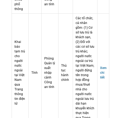
phổ
an tỉnh
thông
Các tổ chức,
cá nhân
gồm: (1) Cơ
sở lưu trú là
khách sạn,
Khai
(2) Đối với
báo
các cơ sở lưu
tạm trú
trú khác;
cho
người nước
Phòng
người
ngoài cư trú
Quản lý
nước
Thủ
tại Việt Nam;
xuất
Xem
ngoài
tục
người đứng
Tỉnh
nhập
chi
tại Việt
hành
tên trong
cảnh
tiết
Nam
chính
hợp đồng
Công
qua
mua/thuê
an tỉnh
Trang
nhà cho
thông
người nước
tin điện
ngoài lưu trú
tử
dài hạn
khuyến khích
thực hiện
qua Trang