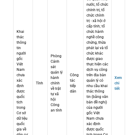
nước, tổ chức
chính trị, tổ
chức chính
trị - xã hội ở
cấp tỉnh; tổ
Khai
chức hành
thác
nghề công
thông
chứng, thừa
tin
phát lại và tổ
người
chức khác
Phòng
gốc
được giao
Cảnh
Việt
thực hiện các
sát
Nam
dịch vụ công
quản lý
chưa
Công
trên địa bàn
hành
Xem
xác
tác
quản lý có
Tỉnh
chính
chi
định
tiếp
nhu cầu khai
về trật
tiết
được
dân
thác thông
tự xã
quốc
tin (bằng văn
hội
tịch
bản đề nghị)
Công
trong
của người
an tỉnh
Cơ sở
gốc Việt
dữ liệu
Nam chưa
quốc
xác định
gia về
được quốc
dân cư
tịch trong Cơ