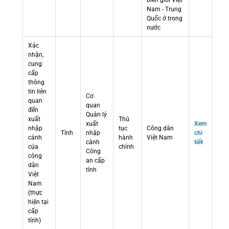
biên giới Việt
Nam - Trung
Quốc ở trong
nước
Xác
nhận,
cung
cấp
thông
tin liên
Cơ
quan
quan
đến
Quản lý
xuất
Thủ
xuất
Xem
nhập
tục
Công dân
Tỉnh
nhập
chi
cảnh
hành
Việt Nam
cảnh
tiết
của
chính
Công
công
an cấp
dân
tỉnh
Việt
Nam
(thực
hiện tại
cấp
tỉnh)