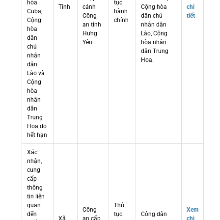
hòa
tục
Tỉnh
cảnh
Cộng hòa
chi
Cuba,
hành
Công
dân chủ
tiết
Cộng
chính
an tỉnh
nhân dân
hòa
Hưng
Lào, Cộng
dân
Yên
hòa nhân
chủ
dân Trung
nhân
Hoa.
dân
Lào và
Cộng
hòa
nhân
dân
Trung
Hoa do
hết hạn
Xác
nhận,
cung
cấp
thông
tin liên
quan
Thủ
Công
Xem
đến
tục
Công dân
Xã
an cấp
chi