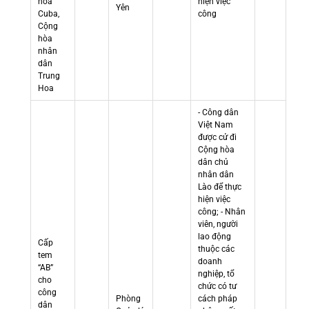
hòa
hiện việc
Yên
Cuba,
công
Cộng
hòa
nhân
dân
Trung
Hoa
- Công dân
Việt Nam
được cử đi
Cộng hòa
dân chủ
nhân dân
Lào để thực
hiện việc
công; - Nhân
viên, người
lao động
Cấp
thuộc các
tem
doanh
“AB”
nghiệp, tổ
cho
chức có tư
công
Phòng
cách pháp
dân