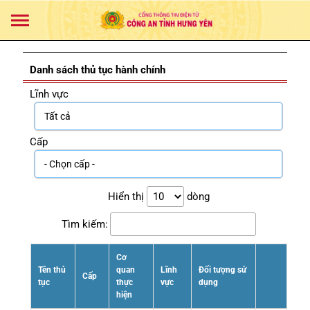
Danh sách thủ tục hành chính
Lĩnh vực
Cấp
Hiển thị
dòng
Tìm kiếm:
Cơ
Tên thủ
quan
Lĩnh
Đối tượng sử
Cấp
tục
thực
vực
dụng
hiện