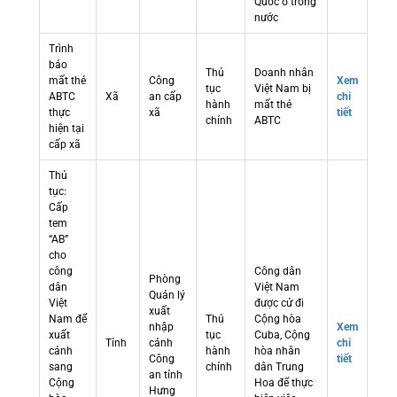
Quốc ở trong
nước
Trình
báo
Thủ
Doanh nhân
mất thẻ
Công
Xem
tục
Việt Nam bị
ABTC
Xã
an cấp
chi
hành
mất thẻ
thực
xã
tiết
chính
ABTC
hiện tại
cấp xã
Thủ
tục:
Cấp
tem
“AB”
cho
công
Công dân
Phòng
dân
Việt Nam
Quản lý
Việt
được cử đi
xuất
Nam để
Thủ
Cộng hòa
nhập
Xem
xuất
tục
Cuba, Cộng
Tỉnh
cảnh
chi
cảnh
hành
hòa nhân
Công
tiết
sang
chính
dân Trung
an tỉnh
Cộng
Hoa để thực
Hưng