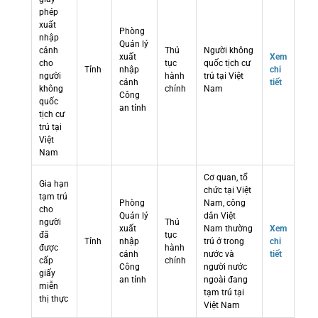
phép
xuất
Phòng
nhập
Quản lý
cảnh
Thủ
Người không
xuất
Xem
cho
tục
quốc tịch cư
Tỉnh
nhập
chi
người
hành
trú tại Việt
cảnh
tiết
không
chính
Nam
Công
quốc
an tỉnh
tịch cư
trú tại
Việt
Nam
Cơ quan, tổ
Gia hạn
chức tại Việt
tạm trú
Phòng
Nam, công
cho
Quản lý
dân Việt
người
Thủ
xuất
Nam thường
Xem
đã
tục
Tỉnh
nhập
trú ở trong
chi
được
hành
cảnh
nước và
tiết
cấp
chính
Công
người nước
giấy
an tỉnh
ngoài đang
miễn
tạm trú tại
thị thực
Việt Nam