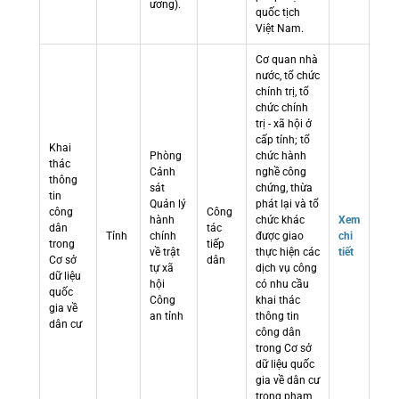
ương).
quốc tịch
Việt Nam.
Cơ quan nhà
nước, tổ chức
chính trị, tổ
chức chính
trị - xã hội ở
cấp tỉnh; tổ
Khai
Phòng
chức hành
thác
Cảnh
nghề công
thông
sát
chứng, thừa
tin
Quản lý
phát lại và tổ
công
Công
hành
chức khác
Xem
dân
tác
Tỉnh
chính
được giao
chi
trong
tiếp
về trật
thực hiện các
tiết
Cơ sở
dân
tự xã
dịch vụ công
dữ liệu
hội
có nhu cầu
quốc
Công
khai thác
gia về
an tỉnh
thông tin
dân cư
công dân
trong Cơ sở
dữ liệu quốc
gia về dân cư
trong phạm