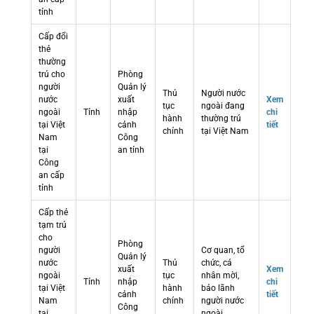
tỉnh
Cấp đổi
thẻ
thường
trú cho
Phòng
người
Quản lý
Thủ
Người nước
nước
xuất
Xem
tục
ngoài đang
ngoài
Tỉnh
nhập
chi
hành
thường trú
tại Việt
cảnh
tiết
chính
tại Việt Nam
Nam
Công
tại
an tỉnh
Công
an cấp
tỉnh
Cấp thẻ
tạm trú
cho
Phòng
người
Cơ quan, tổ
Quản lý
nước
Thủ
chức, cá
xuất
Xem
ngoài
tục
nhân mời,
Tỉnh
nhập
chi
tại Việt
hành
bảo lãnh
cảnh
tiết
Nam
chính
người nước
Công
tại
ngoài