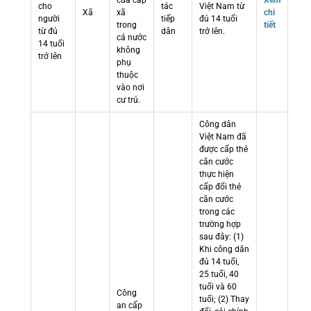
cửa cấp
Xem
cho
tác
Việt Nam từ
Xã
xã
chi
người
tiếp
đủ 14 tuổi
trong
tiết
từ đủ
dân
trở lên.
cả nước
14 tuổi
không
trở lên
phụ
thuộc
vào nơi
cư trú.
Công dân
Việt Nam đã
được cấp thẻ
căn cước
thực hiện
cấp đổi thẻ
căn cước
trong các
trường hợp
sau đây: (1)
Khi công dân
đủ 14 tuổi,
25 tuổi, 40
tuổi và 60
Công
tuổi; (2) Thay
an cấp