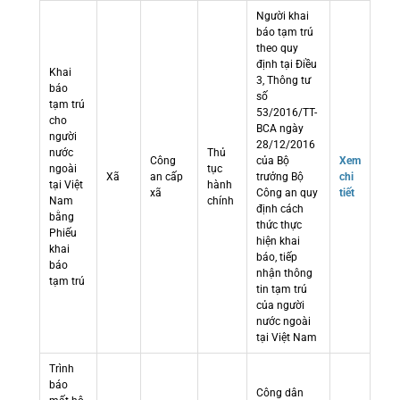
Người khai
báo tạm trú
theo quy
định tại Điều
Khai
3, Thông tư
báo
số
tạm trú
53/2016/TT-
cho
BCA ngày
người
28/12/2016
nước
Thủ
Công
của Bộ
Xem
ngoài
tục
Xã
an cấp
trưởng Bộ
chi
tại Việt
hành
xã
Công an quy
tiết
Nam
chính
định cách
bằng
thức thực
Phiếu
hiện khai
khai
báo, tiếp
báo
nhận thông
tạm trú
tin tạm trú
của người
nước ngoài
tại Việt Nam
Trình
báo
Công dân