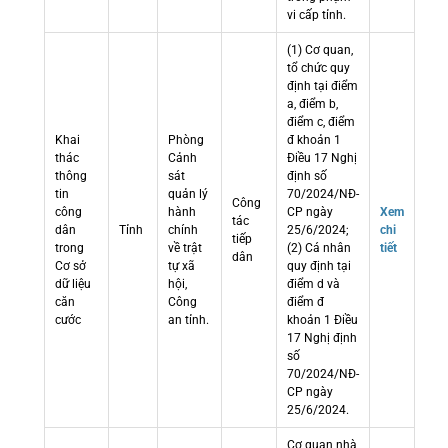
vi cấp tỉnh.
(1) Cơ quan,
tổ chức quy
định tại điểm
a, điểm b,
điểm c, điểm
Khai
Phòng
đ khoản 1
thác
Cảnh
Điều 17 Nghị
thông
sát
định số
tin
quản lý
70/2024/NĐ-
Công
công
hành
CP ngày
Xem
tác
dân
Tỉnh
chính
25/6/2024;
chi
tiếp
trong
về trật
(2) Cá nhân
tiết
dân
Cơ sở
tự xã
quy định tại
dữ liệu
hội,
điểm d và
căn
Công
điểm đ
cước
an tỉnh.
khoản 1 Điều
17 Nghị định
số
70/2024/NĐ-
CP ngày
25/6/2024.
Cơ quan nhà