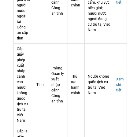
cảnh
cấm, khu vực
tiết
người
chính
Công
biên giới;
nước
an tỉnh
người nước
ngoài
ngoài đang
tại
cư trú tại Việt
Công
Nam
an cấp
tỉnh
Cấp
giấy
phép
xuất
Phòng
nhập
Quản lý
cảnh
Thủ
Người không
xuất
Xem
cho
tục
quốc tịch cư
Tỉnh
nhập
chi
người
hành
trú tại Việt
cảnh
tiết
không
chính
Nam
Công
quốc
an tỉnh
tịch cư
trú tại
Việt
Nam
Cấp lại
giấy