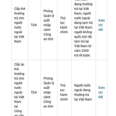
đang thường
Cấp thẻ
trú tại Việt
Phòng
thường
Nam; người
Quản lý
trú cho
Thủ
nước ngoài
xuất
Xem
người
tục
đang tạm trú
Tỉnh
nhập
chi
nước
hành
tại Việt Nam;
cảnh
tiết
ngoài
chính
người không
Công
tại Việt
quốc tịch đã
an tỉnh
Nam
tạm trú tại
Việt Nam từ
năm 2000
trở về trước
Cấp lại
thẻ
thường
trú cho
Phòng
người
Quản lý
Thủ
Người nước
nước
xuất
Xem
tục
ngoài đang
ngoài
Tỉnh
nhập
chi
hành
thường trú
tại Việt
cảnh
tiết
chính
tại Việt Nam
Nam
Công
tại
an tỉnh
Công
an cấp