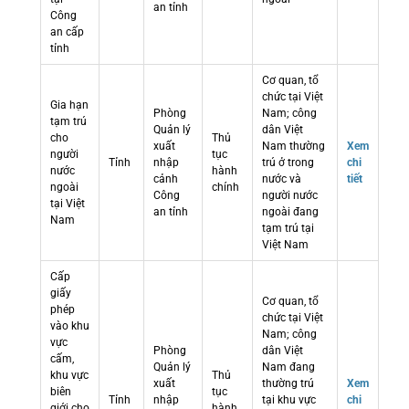
an tỉnh
Công
an cấp
tỉnh
Cơ quan, tổ
chức tại Việt
Gia hạn
Phòng
Nam; công
tạm trú
Quản lý
dân Việt
cho
Thủ
xuất
Nam thường
Xem
người
tục
Tỉnh
nhập
trú ở trong
chi
nước
hành
cảnh
nước và
tiết
ngoài
chính
Công
người nước
tại Việt
an tỉnh
ngoài đang
Nam
tạm trú tại
Việt Nam
Cấp
giấy
Cơ quan, tổ
phép
chức tại Việt
vào khu
Nam; công
vực
Phòng
dân Việt
cấm,
Quản lý
Nam đang
khu vực
Thủ
xuất
thường trú
Xem
biên
tục
Tỉnh
nhập
tại khu vực
chi
giới cho
hành