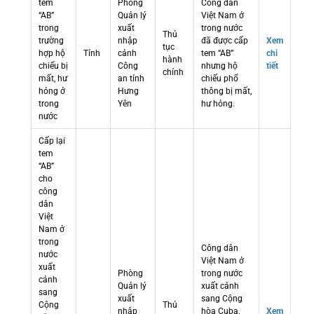
tem
Phòng
Công dân
“AB”
Quản lý
Việt Nam ở
trong
xuất
trong nước
Thủ
trường
nhập
đã được cấp
Xem
tục
hợp hộ
Tỉnh
cảnh
tem “AB”
chi
hành
chiếu bị
Công
nhưng hộ
tiết
chính
mất, hư
an tỉnh
chiếu phổ
hỏng ở
Hưng
thông bị mất,
trong
Yên
hư hỏng.
nước
Cấp lại
tem
“AB”
cho
công
dân
Việt
Nam ở
trong
Công dân
nước
Việt Nam ở
xuất
Phòng
trong nước
cảnh
Quản lý
xuất cảnh
sang
xuất
sang Cộng
Cộng
Thủ
nhập
hòa Cuba,
Xem