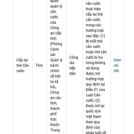
quan
căn cước
quản lý
thực hiện
căn
cấp lại thẻ
cước
căn cước
của
trong các
Công
trường hợp
an cấp
sau đây: (1)
tỉnh
Bị mất thẻ
(Phòng
căn cước
Cảnh
hoặc thẻ căn
sát
Công
cước bị hư
Cấp lại
Quản lý
Xem
tác
hỏng không
thẻ Căn
Tỉnh
hành
chi
tiếp
sử dụng
cước
chính
tiết
dân
được, trừ
về trật
trường hợp
tự xã
quy định tại
hội,
Điều 21 của
Công
Luật Căn
an các
cước; (2)
tỉnh,
Được trở lại
thành
quốc tịch
phố
Việt Nam
trực
theo quy
thuộc
định của
Trung
pháp luật về