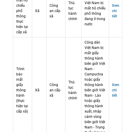
mất hộ
Thủ
Việt Nam bị
chiếu
Công
Xem
tục
mất hộ chiếu
phổ
Xã
an cấp
chi
hành
phổ thông
thông
xã
tiết
chính
đang ở trong
thực
nước
hiện tại
cấp xã
Công dân
Việt Nam bị
mất giấy
thông hành
biên giới Việt
Trình
Nam -
báo
Campuchia
mất
hoặc giấy
Thủ
giấy
Công
thông hành
Xem
tục
thông
Xã
an cấp
biên giới Việt
chi
hành
hành
xã
Nam - Lào
tiết
chính
(thực
hoặc giấy
hiện tại
thông hành
cấp xã)
xuất, nhập
cảnh vùng
biên giới Việt
Nam - Trung