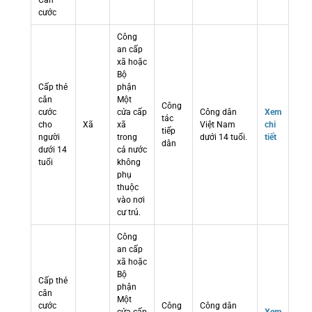
Căn
cước
Công
an cấp
xã hoặc
Bộ
Cấp thẻ
phận
căn
Một
Công
cước
cửa cấp
Công dân
Xem
tác
cho
Xã
xã
Việt Nam
chi
tiếp
người
trong
dưới 14 tuổi.
tiết
dân
dưới 14
cả nước
tuổi
không
phụ
thuộc
vào nơi
cư trú.
Công
an cấp
xã hoặc
Bộ
Cấp thẻ
phận
căn
Một
cước
Công
Công dân