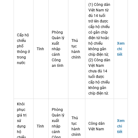
(1) Công dân
Việt Nam từ
đủ 14 tuổi
trở lên được
cấp hộ chiếu
Phòng
có gắn chíp
Cấp hộ
Quản lý
điện tử hoặc
chiếu
Thủ
xuất
hộ chiếu
Xem
phổ
tục
Tỉnh
nhập
không gắn
chi
thông ở
hành
cảnh
chíp điện tử;
tiết
trong
chính
Công
(2) Công dân
nước
an tỉnh
Việt Nam
chưa đủ 14
tuổi được
cấp hộ chiếu
không gắn
chíp điện tử.
Khôi
phục
Phòng
giá trị
Quản lý
Thủ
sử
xuất
Xem
tục
Công dân
dụng
Tỉnh
nhập
chi
hành
Việt Nam
hộ
cảnh
tiết
chính
chiếu
Công