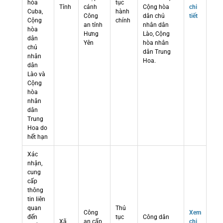
hòa
tục
Tỉnh
cảnh
Cộng hòa
chi
Cuba,
hành
Công
dân chủ
tiết
Cộng
chính
an tỉnh
nhân dân
hòa
Hưng
Lào, Cộng
dân
Yên
hòa nhân
chủ
dân Trung
nhân
Hoa.
dân
Lào và
Cộng
hòa
nhân
dân
Trung
Hoa do
hết hạn
Xác
nhận,
cung
cấp
thông
tin liên
quan
Thủ
Công
Xem
đến
tục
Công dân
Xã
an cấp
chi