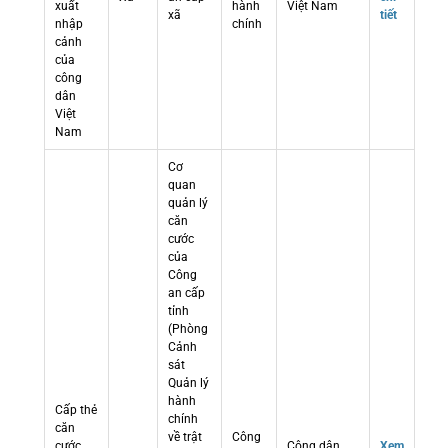
xuất
hành
Việt Nam
xã
tiết
nhập
chính
cảnh
của
công
dân
Việt
Nam
Cơ
quan
quản lý
căn
cước
của
Công
an cấp
tỉnh
(Phòng
Cảnh
sát
Quản lý
hành
Cấp thẻ
chính
căn
về trật
Công
cước
Công dân
Xem