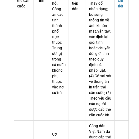
thẻ căn
Tỉnh
chi
hội,
tiếp
Thay đổi
cước
tiết
Công
dân
nhân dạng;
an các
bổ sung
tỉnh,
thông tin về
thành
ảnh khuôn
phố
mặt, vân tay;
trực
xác định lại
thuộc
giới tính
Trung
hoặc chuyển
ương)
đổi giới tính
trong
theo quy
cả nước
định của
không
pháp luật;
phụ
(4) Có sai sót
thuộc
về thông tin
vào nơi
in trên thẻ
cư trú.
căn cước; (5)
Theo yêu cầu
của người
được cấp thẻ
căn cước kh
Công dân
Việt Nam đã
Cơ
được cấp thẻ