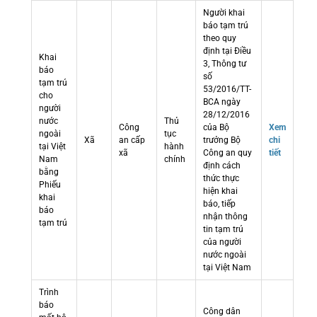
Người khai
báo tạm trú
theo quy
định tại Điều
Khai
3, Thông tư
báo
số
tạm trú
53/2016/TT-
cho
BCA ngày
người
28/12/2016
nước
Thủ
Công
của Bộ
Xem
ngoài
tục
Xã
an cấp
trưởng Bộ
chi
tại Việt
hành
xã
Công an quy
tiết
Nam
chính
định cách
bằng
thức thực
Phiếu
hiện khai
khai
báo, tiếp
báo
nhận thông
tạm trú
tin tạm trú
của người
nước ngoài
tại Việt Nam
Trình
báo
Công dân