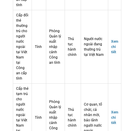
tỉnh
Cấp đổi
thẻ
thường
trú cho
Phòng
người
Quản lý
Thủ
Người nước
nước
xuất
Xem
tục
ngoài đang
ngoài
Tỉnh
nhập
chi
hành
thường trú
tại Việt
cảnh
tiết
chính
tại Việt Nam
Nam
Công
tại
an tỉnh
Công
an cấp
tỉnh
Cấp thẻ
tạm trú
cho
Phòng
người
Cơ quan, tổ
Quản lý
nước
Thủ
chức, cá
xuất
Xem
ngoài
tục
nhân mời,
Tỉnh
nhập
chi
tại Việt
hành
bảo lãnh
cảnh
tiết
Nam
chính
người nước
Công
tại
ngoài