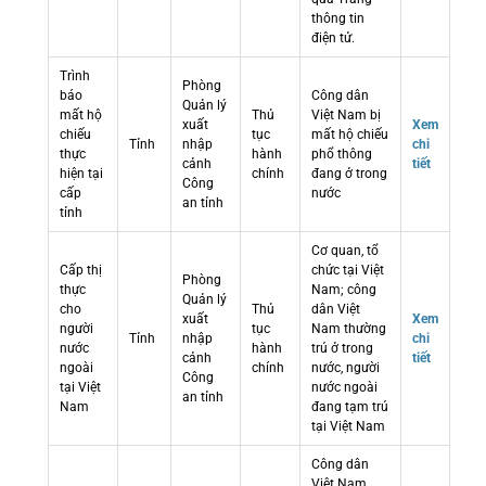
thông tin
điện tử.
Trình
Phòng
báo
Công dân
Quản lý
mất hộ
Thủ
Việt Nam bị
xuất
Xem
chiếu
tục
mất hộ chiếu
Tỉnh
nhập
chi
thực
hành
phổ thông
cảnh
tiết
hiện tại
chính
đang ở trong
Công
cấp
nước
an tỉnh
tỉnh
Cơ quan, tổ
Cấp thị
chức tại Việt
Phòng
thực
Nam; công
Quản lý
cho
Thủ
dân Việt
xuất
Xem
người
tục
Nam thường
Tỉnh
nhập
chi
nước
hành
trú ở trong
cảnh
tiết
ngoài
chính
nước, người
Công
tại Việt
nước ngoài
an tỉnh
Nam
đang tạm trú
tại Việt Nam
Công dân
Việt Nam