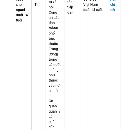
tự xã
tác
cho
Tỉnh
Việt Nam
chi
hội,
tiếp
người
dưới 14 tuổi.
tiết
Công
dân
dưới 14
an các
tuổi
tỉnh,
thành
phố
trực
thuộc
Trung
ương)
trong
cả nước
không
phụ
thuộc
vào nơi
cư trú.
Cơ
quan
quản lý
căn
cước
của