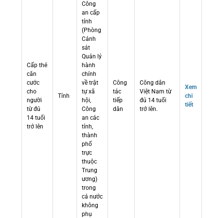
Công
an cấp
tỉnh
(Phòng
Cảnh
sát
Quản lý
Cấp thẻ
hành
căn
chính
cước
về trật
Công
Công dân
Xem
cho
tự xã
tác
Việt Nam từ
Tỉnh
chi
người
hội,
tiếp
đủ 14 tuổi
tiết
từ đủ
Công
dân
trở lên.
14 tuổi
an các
trở lên
tỉnh,
thành
phố
trực
thuộc
Trung
ương)
trong
cả nước
không
phụ