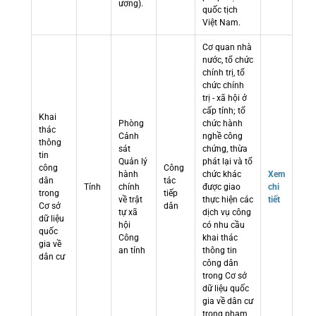
ương).
quốc tịch
Việt Nam.
Cơ quan nhà
nước, tổ chức
chính trị, tổ
chức chính
trị - xã hội ở
cấp tỉnh; tổ
Khai
Phòng
chức hành
thác
Cảnh
nghề công
thông
sát
chứng, thừa
tin
Quản lý
phát lại và tổ
công
Công
hành
chức khác
Xem
dân
tác
Tỉnh
chính
được giao
chi
trong
tiếp
về trật
thực hiện các
tiết
Cơ sở
dân
tự xã
dịch vụ công
dữ liệu
hội
có nhu cầu
quốc
Công
khai thác
gia về
an tỉnh
thông tin
dân cư
công dân
trong Cơ sở
dữ liệu quốc
gia về dân cư
trong phạm