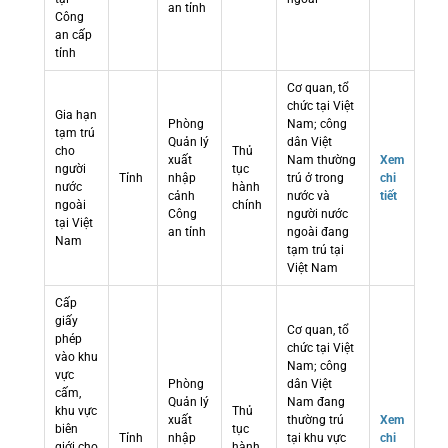
an tỉnh
Công
an cấp
tỉnh
Cơ quan, tổ
chức tại Việt
Gia hạn
Phòng
Nam; công
tạm trú
Quản lý
dân Việt
cho
Thủ
xuất
Nam thường
Xem
người
tục
Tỉnh
nhập
trú ở trong
chi
nước
hành
cảnh
nước và
tiết
ngoài
chính
Công
người nước
tại Việt
an tỉnh
ngoài đang
Nam
tạm trú tại
Việt Nam
Cấp
giấy
Cơ quan, tổ
phép
chức tại Việt
vào khu
Nam; công
vực
Phòng
dân Việt
cấm,
Quản lý
Nam đang
khu vực
Thủ
xuất
thường trú
Xem
biên
tục
Tỉnh
nhập
tại khu vực
chi
giới cho
hành