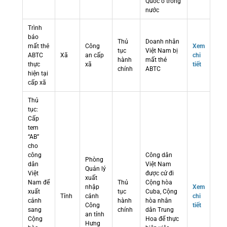
Quốc ở trong
nước
Trình
báo
Thủ
Doanh nhân
mất thẻ
Công
Xem
tục
Việt Nam bị
ABTC
Xã
an cấp
chi
hành
mất thẻ
thực
xã
tiết
chính
ABTC
hiện tại
cấp xã
Thủ
tục:
Cấp
tem
“AB”
cho
công
Công dân
Phòng
dân
Việt Nam
Quản lý
Việt
được cử đi
xuất
Nam để
Thủ
Cộng hòa
nhập
Xem
xuất
tục
Cuba, Cộng
Tỉnh
cảnh
chi
cảnh
hành
hòa nhân
Công
tiết
sang
chính
dân Trung
an tỉnh
Cộng
Hoa để thực
Hưng