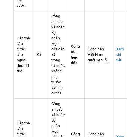
Căn
cước
Công
an cấp
xã hoặc
Bộ
Cấp thẻ
phận
căn
Một
Công
cước
cửa cấp
Công dân
Xem
tác
cho
Xã
xã
Việt Nam
chi
tiếp
người
trong
dưới 14 tuổi.
tiết
dân
dưới 14
cả nước
tuổi
không
phụ
thuộc
vào nơi
cư trú.
Công
an cấp
xã hoặc
Bộ
Cấp thẻ
phận
căn
Một
cước
Công
Công dân