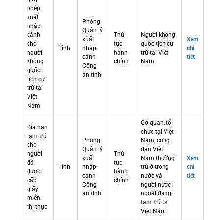
phép
xuất
Phòng
nhập
Quản lý
cảnh
Thủ
Người không
xuất
Xem
cho
tục
quốc tịch cư
Tỉnh
nhập
chi
người
hành
trú tại Việt
cảnh
tiết
không
chính
Nam
Công
quốc
an tỉnh
tịch cư
trú tại
Việt
Nam
Cơ quan, tổ
Gia hạn
chức tại Việt
tạm trú
Phòng
Nam, công
cho
Quản lý
dân Việt
người
Thủ
xuất
Nam thường
Xem
đã
tục
Tỉnh
nhập
trú ở trong
chi
được
hành
cảnh
nước và
tiết
cấp
chính
Công
người nước
giấy
an tỉnh
ngoài đang
miễn
tạm trú tại
thị thực
Việt Nam