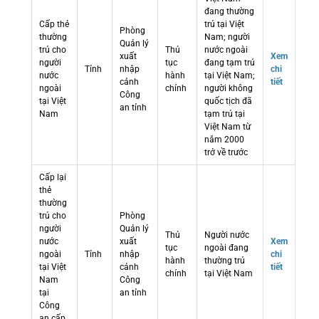
đang thường
Cấp thẻ
trú tại Việt
Phòng
thường
Nam; người
Quản lý
trú cho
Thủ
nước ngoài
xuất
Xem
người
tục
đang tạm trú
Tỉnh
nhập
chi
nước
hành
tại Việt Nam;
cảnh
tiết
ngoài
chính
người không
Công
tại Việt
quốc tịch đã
an tỉnh
Nam
tạm trú tại
Việt Nam từ
năm 2000
trở về trước
Cấp lại
thẻ
thường
trú cho
Phòng
người
Quản lý
Thủ
Người nước
nước
xuất
Xem
tục
ngoài đang
ngoài
Tỉnh
nhập
chi
hành
thường trú
tại Việt
cảnh
tiết
chính
tại Việt Nam
Nam
Công
tại
an tỉnh
Công
an cấp