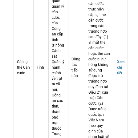
quan
căn cước
quản lý
thực hiện
căn
cấp lại thẻ
cước
căn cước
của
trong các
Công
trường hợp
an cấp
sau đây: (1)
tỉnh
Bị mất thẻ
(Phòng
căn cước
Cảnh
hoặc thẻ căn
sát
Công
cước bị hư
Cấp lại
Quản lý
Xem
tác
hỏng không
thẻ Căn
Tỉnh
hành
chi
tiếp
sử dụng
cước
chính
tiết
dân
được, trừ
về trật
trường hợp
tự xã
quy định tại
hội,
Điều 21 của
Công
Luật Căn
an các
cước; (2)
tỉnh,
Được trở lại
thành
quốc tịch
phố
Việt Nam
trực
theo quy
thuộc
định của
Trung
pháp luật về