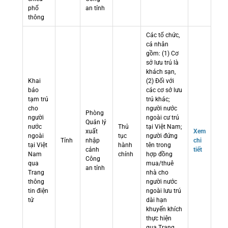
phổ
an tỉnh
thông
Các tổ chức,
cá nhân
gồm: (1) Cơ
sở lưu trú là
khách sạn,
Khai
(2) Đối với
báo
các cơ sở lưu
tạm trú
trú khác;
cho
người nước
Phòng
người
ngoài cư trú
Quản lý
nước
Thủ
tại Việt Nam;
xuất
Xem
ngoài
tục
người đứng
Tỉnh
nhập
chi
tại Việt
hành
tên trong
cảnh
tiết
Nam
chính
hợp đồng
Công
qua
mua/thuê
an tỉnh
Trang
nhà cho
thông
người nước
tin điện
ngoài lưu trú
tử
dài hạn
khuyến khích
thực hiện
qua Trang