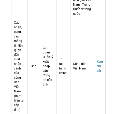
biên giới Việt
Nam - Trung
Quốc ở trong
nước
Xác
nhận,
cung
cấp
thông
tin liên
Cơ
quan
quan
đến
Quản lý
xuất
Thủ
xuất
Xem
nhập
tục
Công dân
Tỉnh
nhập
chi
cảnh
hành
Việt Nam
cảnh
tiết
của
chính
Công
công
an cấp
dân
tỉnh
Việt
Nam
(thực
hiện tại
cấp
tỉnh)