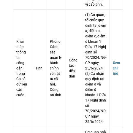
vi cấp tỉnh.
(1) Cơ quan,
tổ chức quy
định tại điểm
a, điểm b,
điểm c, điểm
Khai
Phòng
đ khoản 1
thác
Cảnh
Điều 17 Nghị
thông
sát
định số
tin
quản lý
70/2024/NĐ-
Công
công
hành
CP ngày
Xem
tác
dân
Tỉnh
chính
25/6/2024;
chi
tiếp
trong
về trật
(2) Cá nhân
tiết
dân
Cơ sở
tự xã
quy định tại
dữ liệu
hội,
điểm d và
căn
Công
điểm đ
cước
an tỉnh.
khoản 1 Điều
17 Nghị định
số
70/2024/NĐ-
CP ngày
25/6/2024.
Cơ quan nhà