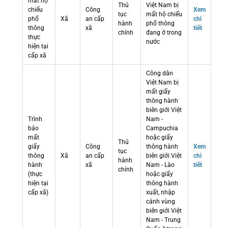
mất hộ
Thủ
Việt Nam bị
chiếu
Công
Xem
tục
mất hộ chiếu
phổ
Xã
an cấp
chi
hành
phổ thông
thông
xã
tiết
chính
đang ở trong
thực
nước
hiện tại
cấp xã
Công dân
Việt Nam bị
mất giấy
thông hành
biên giới Việt
Trình
Nam -
báo
Campuchia
mất
hoặc giấy
Thủ
giấy
Công
thông hành
Xem
tục
thông
Xã
an cấp
biên giới Việt
chi
hành
hành
xã
Nam - Lào
tiết
chính
(thực
hoặc giấy
hiện tại
thông hành
cấp xã)
xuất, nhập
cảnh vùng
biên giới Việt
Nam - Trung