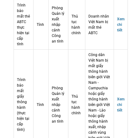
Trình
Phòng
báo
Quản lý
mất thẻ
Thủ
Doanh nhân
xuất
Xem
ABTC
tục
Việt Nam bị
Tỉnh
nhập
chi
thực
hành
mất thẻ
cảnh
tiết
hiện tại
chính
ABTC
Công
cấp
an tỉnh
tỉnh
Công dân
Việt Nam bị
mất giấy
thông hành
biên giới Việt
Trình
Nam -
báo
Phòng
Campuchia
mất
Quản lý
hoặc giấy
giấy
Thủ
xuất
thông hành
Xem
thông
tục
Tỉnh
nhập
biên giới Việt
chi
hành
hành
cảnh
Nam - Lào
tiết
(thực
chính
Công
hoặc giấy
hiện tại
an tỉnh
thông hành
cấp
xuất, nhập
tỉnh)
cảnh vùng