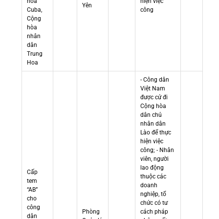
hòa
hiện việc
Yên
Cuba,
công
Cộng
hòa
nhân
dân
Trung
Hoa
- Công dân
Việt Nam
được cử đi
Cộng hòa
dân chủ
nhân dân
Lào để thực
hiện việc
công; - Nhân
viên, người
lao động
Cấp
thuộc các
tem
doanh
“AB”
nghiệp, tổ
cho
chức có tư
công
Phòng
cách pháp
dân