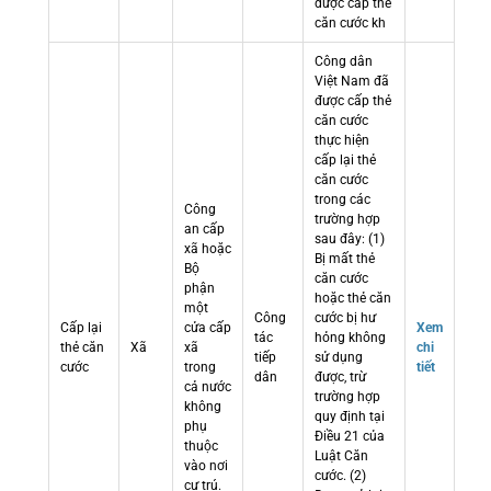
được cấp thẻ
căn cước kh
Công dân
Việt Nam đã
được cấp thẻ
căn cước
thực hiện
cấp lại thẻ
căn cước
trong các
Công
trường hợp
an cấp
sau đây: (1)
xã hoặc
Bị mất thẻ
Bộ
căn cước
phận
hoặc thẻ căn
một
Công
cước bị hư
Cấp lại
cửa cấp
Xem
tác
hỏng không
thẻ căn
Xã
xã
chi
tiếp
sử dụng
cước
trong
tiết
dân
được, trừ
cả nước
trường hợp
không
quy định tại
phụ
Điều 21 của
thuộc
Luật Căn
vào nơi
cước. (2)
cư trú.