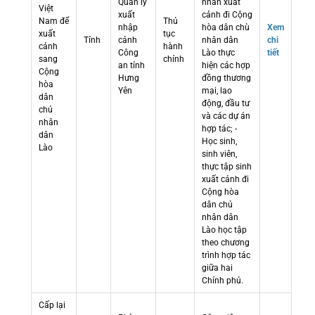
Quản lý
nhân xuất
Việt
xuất
cảnh đi Cộng
Nam để
Thủ
nhập
hòa dân chù
Xem
xuất
tục
Tỉnh
cảnh
nhân dân
chi
cảnh
hành
Công
Lào thực
tiết
sang
chính
an tỉnh
hiện các hợp
Cộng
Hưng
đồng thương
hòa
Yên
mại, lao
dân
động, đầu tư
chủ
và các dự án
nhân
hợp tác; -
dân
Học sinh,
Lào
sinh viên,
thực tập sinh
xuất cảnh đi
Cộng hòa
dân chủ
nhân dân
Lào học tập
theo chương
trình hợp tác
giữa hai
Chính phủ.
Cấp lại