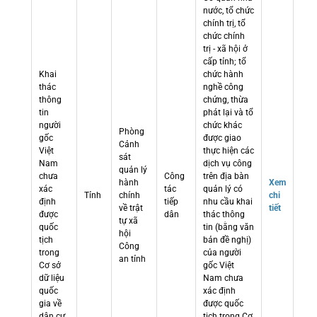
nước, tổ chức
chính trị, tổ
chức chính
trị - xã hội ở
cấp tỉnh; tổ
Khai
chức hành
thác
nghề công
thông
chứng, thừa
tin
phát lại và tổ
người
chức khác
Phòng
gốc
được giao
Cảnh
Việt
thực hiện các
sát
Nam
dịch vụ công
quản lý
chưa
Công
trên địa bàn
hành
Xem
xác
tác
quản lý có
Tỉnh
chính
chi
định
tiếp
nhu cầu khai
về trật
tiết
được
dân
thác thông
tự xã
quốc
tin (bằng văn
hội
tịch
bản đề nghị)
Công
trong
của người
an tỉnh
Cơ sở
gốc Việt
dữ liệu
Nam chưa
quốc
xác định
gia về
được quốc
dân cư
tịch trong Cơ