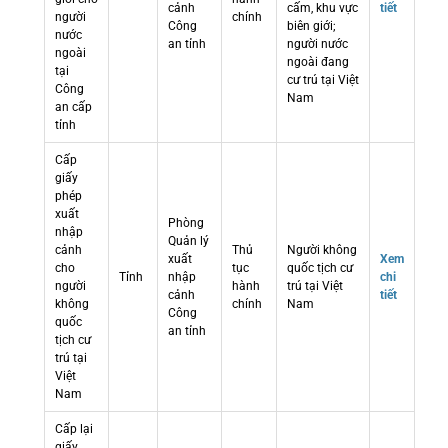
cảnh
cấm, khu vực
tiết
người
chính
Công
biên giới;
nước
an tỉnh
người nước
ngoài
ngoài đang
tại
cư trú tại Việt
Công
Nam
an cấp
tỉnh
Cấp
giấy
phép
xuất
Phòng
nhập
Quản lý
cảnh
Thủ
Người không
xuất
Xem
cho
tục
quốc tịch cư
Tỉnh
nhập
chi
người
hành
trú tại Việt
cảnh
tiết
không
chính
Nam
Công
quốc
an tỉnh
tịch cư
trú tại
Việt
Nam
Cấp lại
giấy