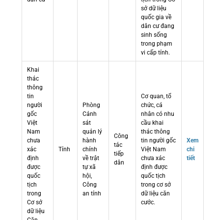
sở dữ liệu
quốc gia về
dân cư đang
sinh sống
trong phạm
vi cấp tỉnh.
Khai
thác
thông
tin
Cơ quan, tổ
người
Phòng
chức, cá
gốc
Cảnh
nhân có nhu
Việt
sát
cầu khai
Nam
quản lý
thác thông
Công
chưa
hành
tin người gốc
Xem
tác
xác
Tỉnh
chính
Việt Nam
chi
tiếp
định
về trật
chưa xác
tiết
dân
được
tự xã
định được
quốc
hội,
quốc tịch
tịch
Công
trong cơ sở
trong
an tỉnh
dữ liệu căn
Cơ sở
cước.
dữ liệu