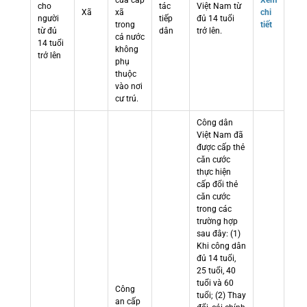
cửa cấp
Xem
cho
tác
Việt Nam từ
Xã
xã
chi
người
tiếp
đủ 14 tuổi
trong
tiết
từ đủ
dân
trở lên.
cả nước
14 tuổi
không
trở lên
phụ
thuộc
vào nơi
cư trú.
Công dân
Việt Nam đã
được cấp thẻ
căn cước
thực hiện
cấp đổi thẻ
căn cước
trong các
trường hợp
sau đây: (1)
Khi công dân
đủ 14 tuổi,
25 tuổi, 40
tuổi và 60
Công
tuổi; (2) Thay
an cấp