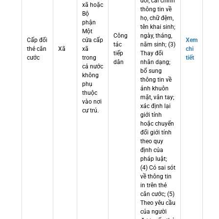
đổi, cải chính
xã hoặc
thông tin về
Bộ
họ, chữ đệm,
phận
tên khai sinh;
Một
Công
ngày, tháng,
Cấp đổi
cửa cấp
Xem
tác
năm sinh; (3)
thẻ căn
Xã
xã
chi
tiếp
Thay đổi
cước
trong
tiết
dân
nhân dạng;
cả nước
bổ sung
không
thông tin về
phụ
ảnh khuôn
thuộc
mặt, vân tay;
vào nơi
xác định lại
cư trú.
giới tính
hoặc chuyển
đổi giới tính
theo quy
định của
pháp luật;
(4) Có sai sót
về thông tin
in trên thẻ
căn cước; (5)
Theo yêu cầu
của người