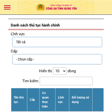
Danh sách thủ tục hành chính
Lĩnh vực
Cấp
Hiển thị
dòng
Tìm kiếm:
Cơ
Tên thủ
quan
Lĩnh
Đối tượng sử
Cấp
tục
thực
vực
dụng
hiện