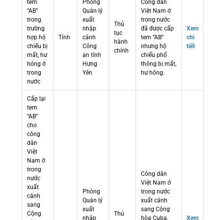
tem
Phòng
Công dân
“AB”
Quản lý
Việt Nam ở
trong
xuất
trong nước
Thủ
trường
nhập
đã được cấp
Xem
tục
hợp hộ
Tỉnh
cảnh
tem “AB”
chi
hành
chiếu bị
Công
nhưng hộ
tiết
chính
mất, hư
an tỉnh
chiếu phổ
hỏng ở
Hưng
thông bị mất,
trong
Yên
hư hỏng.
nước
Cấp lại
tem
“AB”
cho
công
dân
Việt
Nam ở
trong
Công dân
nước
Việt Nam ở
xuất
Phòng
trong nước
cảnh
Quản lý
xuất cảnh
sang
xuất
sang Cộng
Cộng
Thủ
nhập
hòa Cuba,
Xem