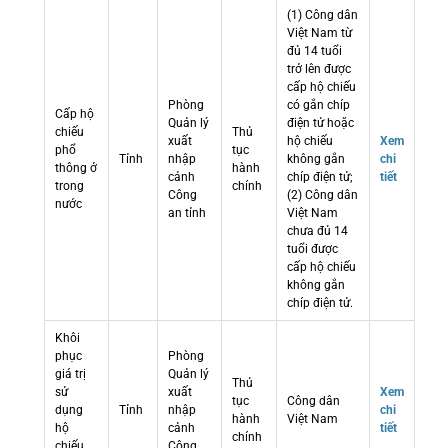
(1) Công dân
Việt Nam từ
đủ 14 tuổi
trở lên được
cấp hộ chiếu
Phòng
có gắn chíp
Cấp hộ
Quản lý
điện tử hoặc
chiếu
Thủ
xuất
hộ chiếu
Xem
phổ
tục
Tỉnh
nhập
không gắn
chi
thông ở
hành
cảnh
chíp điện tử;
tiết
trong
chính
Công
(2) Công dân
nước
an tỉnh
Việt Nam
chưa đủ 14
tuổi được
cấp hộ chiếu
không gắn
chíp điện tử.
Khôi
phục
Phòng
giá trị
Quản lý
Thủ
sử
xuất
Xem
tục
Công dân
dụng
Tỉnh
nhập
chi
hành
Việt Nam
hộ
cảnh
tiết
chính
chiếu
Công