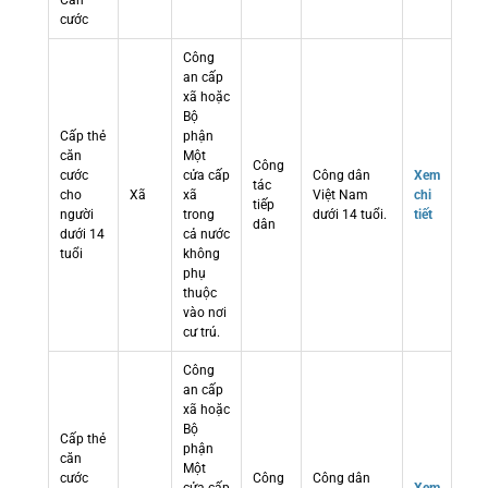
Căn
cước
Công
an cấp
xã hoặc
Bộ
Cấp thẻ
phận
căn
Một
Công
cước
cửa cấp
Công dân
Xem
tác
cho
Xã
xã
Việt Nam
chi
tiếp
người
trong
dưới 14 tuổi.
tiết
dân
dưới 14
cả nước
tuổi
không
phụ
thuộc
vào nơi
cư trú.
Công
an cấp
xã hoặc
Bộ
Cấp thẻ
phận
căn
Một
cước
Công
Công dân