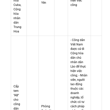
hòa
hiện việc
Yên
Cuba,
công
Cộng
hòa
nhân
dân
Trung
Hoa
- Công dân
Việt Nam
được cử đi
Cộng hòa
dân chủ
nhân dân
Lào để thực
hiện việc
công; - Nhân
viên, người
lao động
Cấp
thuộc các
tem
doanh
“AB”
nghiệp, tổ
cho
chức có tư
công
Phòng
cách pháp
dân