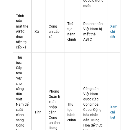
Quốc ở trong
nước
Trình
báo
Thủ
Doanh nhân
mất thẻ
Công
Xem
tục
Việt Nam bị
ABTC
Xã
an cấp
chi
hành
mất thẻ
thực
xã
tiết
chính
ABTC
hiện tại
cấp xã
Thủ
tục:
Cấp
tem
“AB”
cho
công
Công dân
Phòng
dân
Việt Nam
Quản lý
Việt
được cử đi
xuất
Nam để
Thủ
Cộng hòa
nhập
Xem
xuất
tục
Cuba, Cộng
Tỉnh
cảnh
chi
cảnh
hành
hòa nhân
Công
tiết
sang
chính
dân Trung
an tỉnh
Cộng
Hoa để thực
Hưng