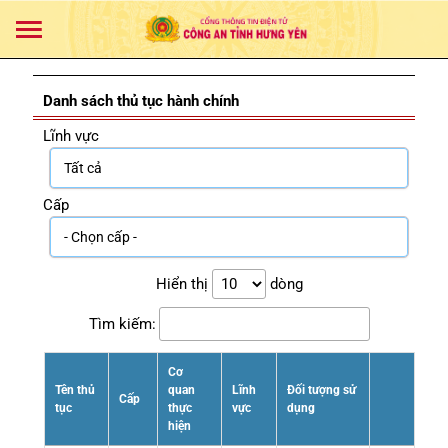
Danh sách thủ tục hành chính
Lĩnh vực
Cấp
Hiển thị
dòng
Tìm kiếm:
Cơ
Tên thủ
quan
Lĩnh
Đối tượng sử
Cấp
tục
thực
vực
dụng
hiện