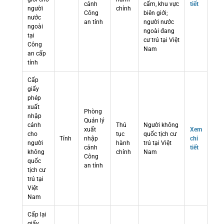
cảnh
cấm, khu vực
tiết
người
chính
Công
biên giới;
nước
an tỉnh
người nước
ngoài
ngoài đang
tại
cư trú tại Việt
Công
Nam
an cấp
tỉnh
Cấp
giấy
phép
xuất
Phòng
nhập
Quản lý
cảnh
Thủ
Người không
xuất
Xem
cho
tục
quốc tịch cư
Tỉnh
nhập
chi
người
hành
trú tại Việt
cảnh
tiết
không
chính
Nam
Công
quốc
an tỉnh
tịch cư
trú tại
Việt
Nam
Cấp lại
giấy