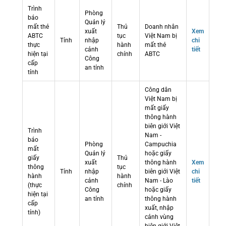
Trình
Phòng
báo
Quản lý
mất thẻ
Thủ
Doanh nhân
xuất
Xem
ABTC
tục
Việt Nam bị
Tỉnh
nhập
chi
thực
hành
mất thẻ
cảnh
tiết
hiện tại
chính
ABTC
Công
cấp
an tỉnh
tỉnh
Công dân
Việt Nam bị
mất giấy
thông hành
biên giới Việt
Trình
Nam -
báo
Phòng
Campuchia
mất
Quản lý
hoặc giấy
giấy
Thủ
xuất
thông hành
Xem
thông
tục
Tỉnh
nhập
biên giới Việt
chi
hành
hành
cảnh
Nam - Lào
tiết
(thực
chính
Công
hoặc giấy
hiện tại
an tỉnh
thông hành
cấp
xuất, nhập
tỉnh)
cảnh vùng