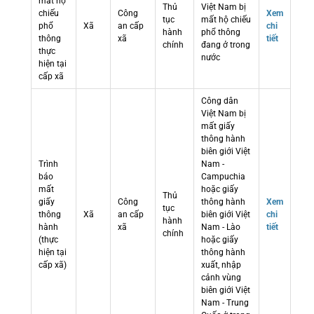
mất hộ
Thủ
Việt Nam bị
chiếu
Công
Xem
tục
mất hộ chiếu
phổ
Xã
an cấp
chi
hành
phổ thông
thông
xã
tiết
chính
đang ở trong
thực
nước
hiện tại
cấp xã
Công dân
Việt Nam bị
mất giấy
thông hành
biên giới Việt
Trình
Nam -
báo
Campuchia
mất
hoặc giấy
Thủ
giấy
Công
thông hành
Xem
tục
thông
Xã
an cấp
biên giới Việt
chi
hành
hành
xã
Nam - Lào
tiết
chính
(thực
hoặc giấy
hiện tại
thông hành
cấp xã)
xuất, nhập
cảnh vùng
biên giới Việt
Nam - Trung