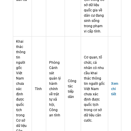
sở dữ liệu
quốc gia về
dân cư đang
sinh sống
trong phạm
vi cấp tỉnh.
Khai
thác
thông
tin
Cơ quan, tổ
người
Phòng
chức, cá
gốc
Cảnh
nhân có nhu
Việt
sát
cầu khai
Nam
quản lý
thác thông
Công
chưa
hành
tin người gốc
Xem
tác
xác
Tỉnh
chính
Việt Nam
chi
tiếp
định
về trật
chưa xác
tiết
dân
được
tự xã
định được
quốc
hội,
quốc tịch
tịch
Công
trong cơ sở
trong
an tỉnh
dữ liệu căn
Cơ sở
cước.
dữ liệu