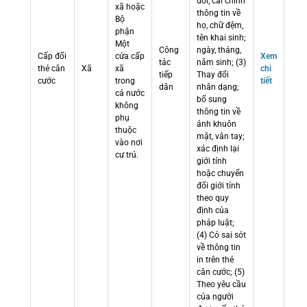
đổi, cải chính
xã hoặc
thông tin về
Bộ
họ, chữ đệm,
phận
tên khai sinh;
Một
Công
ngày, tháng,
Cấp đổi
cửa cấp
Xem
tác
năm sinh; (3)
thẻ căn
Xã
xã
chi
tiếp
Thay đổi
cước
trong
tiết
dân
nhân dạng;
cả nước
bổ sung
không
thông tin về
phụ
ảnh khuôn
thuộc
mặt, vân tay;
vào nơi
xác định lại
cư trú.
giới tính
hoặc chuyển
đổi giới tính
theo quy
định của
pháp luật;
(4) Có sai sót
về thông tin
in trên thẻ
căn cước; (5)
Theo yêu cầu
của người