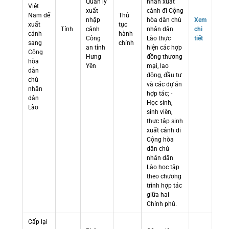
Quản lý
nhân xuất
Việt
xuất
cảnh đi Cộng
Nam để
Thủ
nhập
hòa dân chù
Xem
xuất
tục
Tỉnh
cảnh
nhân dân
chi
cảnh
hành
Công
Lào thực
tiết
sang
chính
an tỉnh
hiện các hợp
Cộng
Hưng
đồng thương
hòa
Yên
mại, lao
dân
động, đầu tư
chủ
và các dự án
nhân
hợp tác; -
dân
Học sinh,
Lào
sinh viên,
thực tập sinh
xuất cảnh đi
Cộng hòa
dân chủ
nhân dân
Lào học tập
theo chương
trình hợp tác
giữa hai
Chính phủ.
Cấp lại