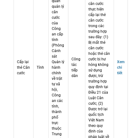
quan
căn cước
quản lý
thực hiện
căn
cấp lại thẻ
cước
căn cước
của
trong các
Công
trường hợp
an cấp
sau đây: (1)
tỉnh
Bị mất thẻ
(Phòng
căn cước
Cảnh
hoặc thẻ căn
sát
Công
cước bị hư
Cấp lại
Quản lý
Xem
tác
hỏng không
thẻ Căn
Tỉnh
hành
chi
tiếp
sử dụng
cước
chính
tiết
dân
được, trừ
về trật
trường hợp
tự xã
quy định tại
hội,
Điều 21 của
Công
Luật Căn
an các
cước; (2)
tỉnh,
Được trở lại
thành
quốc tịch
phố
Việt Nam
trực
theo quy
thuộc
định của
Trung
pháp luật về