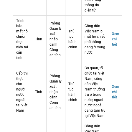
thông tin
điện tử.
Trình
Phòng
báo
Công dân
Quản lý
mất hộ
Thủ
Việt Nam bị
xuất
Xem
chiếu
tục
mất hộ chiếu
Tỉnh
nhập
chi
thực
hành
phổ thông
cảnh
tiết
hiện tại
chính
đang ở trong
Công
cấp
nước
an tỉnh
tỉnh
Cơ quan, tổ
Cấp thị
chức tại Việt
Phòng
thực
Nam; công
Quản lý
cho
Thủ
dân Việt
xuất
Xem
người
tục
Nam thường
Tỉnh
nhập
chi
nước
hành
trú ở trong
cảnh
tiết
ngoài
chính
nước, người
Công
tại Việt
nước ngoài
an tỉnh
Nam
đang tạm trú
tại Việt Nam
Công dân
Việt Nam