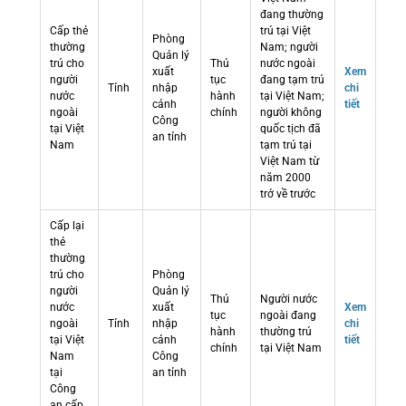
đang thường
Cấp thẻ
trú tại Việt
Phòng
thường
Nam; người
Quản lý
trú cho
Thủ
nước ngoài
xuất
Xem
người
tục
đang tạm trú
Tỉnh
nhập
chi
nước
hành
tại Việt Nam;
cảnh
tiết
ngoài
chính
người không
Công
tại Việt
quốc tịch đã
an tỉnh
Nam
tạm trú tại
Việt Nam từ
năm 2000
trở về trước
Cấp lại
thẻ
thường
trú cho
Phòng
người
Quản lý
Thủ
Người nước
nước
xuất
Xem
tục
ngoài đang
ngoài
Tỉnh
nhập
chi
hành
thường trú
tại Việt
cảnh
tiết
chính
tại Việt Nam
Nam
Công
tại
an tỉnh
Công
an cấp