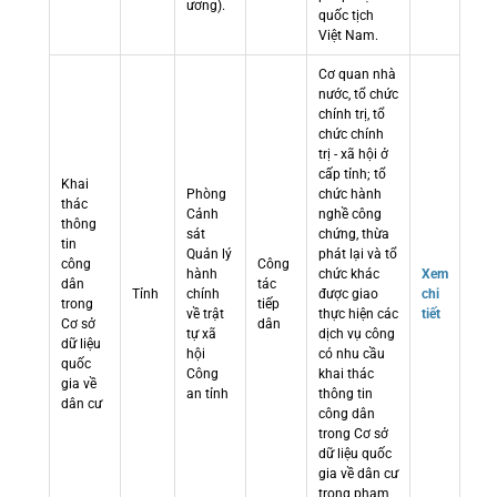
ương).
quốc tịch
Việt Nam.
Cơ quan nhà
nước, tổ chức
chính trị, tổ
chức chính
trị - xã hội ở
cấp tỉnh; tổ
Khai
Phòng
chức hành
thác
Cảnh
nghề công
thông
sát
chứng, thừa
tin
Quản lý
phát lại và tổ
công
Công
hành
chức khác
Xem
dân
tác
Tỉnh
chính
được giao
chi
trong
tiếp
về trật
thực hiện các
tiết
Cơ sở
dân
tự xã
dịch vụ công
dữ liệu
hội
có nhu cầu
quốc
Công
khai thác
gia về
an tỉnh
thông tin
dân cư
công dân
trong Cơ sở
dữ liệu quốc
gia về dân cư
trong phạm