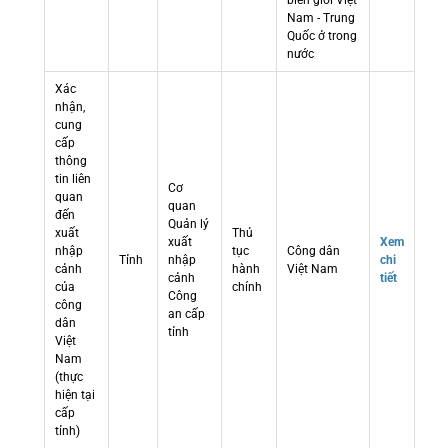
biên giới Việt
Nam - Trung
Quốc ở trong
nước
Xác
nhận,
cung
cấp
thông
tin liên
Cơ
quan
quan
đến
Quản lý
xuất
Thủ
xuất
Xem
nhập
tục
Công dân
Tỉnh
nhập
chi
cảnh
hành
Việt Nam
cảnh
tiết
của
chính
Công
công
an cấp
dân
tỉnh
Việt
Nam
(thực
hiện tại
cấp
tỉnh)