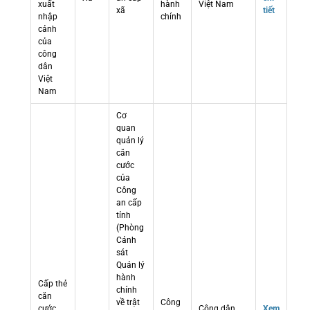
xuất
hành
Việt Nam
xã
tiết
nhập
chính
cảnh
của
công
dân
Việt
Nam
Cơ
quan
quản lý
căn
cước
của
Công
an cấp
tỉnh
(Phòng
Cảnh
sát
Quản lý
hành
Cấp thẻ
chính
căn
về trật
Công
cước
Công dân
Xem