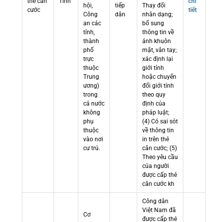
thẻ căn
Tỉnh
chi
hội,
tiếp
Thay đổi
cước
tiết
Công
dân
nhân dạng;
an các
bổ sung
tỉnh,
thông tin về
thành
ảnh khuôn
phố
mặt, vân tay;
trực
xác định lại
thuộc
giới tính
Trung
hoặc chuyển
ương)
đổi giới tính
trong
theo quy
cả nước
định của
không
pháp luật;
phụ
(4) Có sai sót
thuộc
về thông tin
vào nơi
in trên thẻ
cư trú.
căn cước; (5)
Theo yêu cầu
của người
được cấp thẻ
căn cước kh
Công dân
Việt Nam đã
Cơ
được cấp thẻ