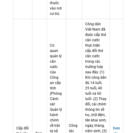
thuộc
vào nơi
cư trú.
Công dân
Việt Nam đã
được cấp thẻ
căn cước
Cơ
thực hiện
quan
cấp đổi thẻ
quản lý
căn cước
căn
trong các
cước
trường hợp
của
sau đây: (1)
Công
Khi công dân
an cấp
đủ 14 tuổi,
tỉnh
25 tuổi, 40
(Phòng
tuổi và 60
Cảnh
tuổi. (2) Thay
sát
đổi, cải chính
Quản lý
thông tin về
hành
họ, chữ đệm,
chính
tên khai sinh;
về trật
Công
ngày, tháng,
Cấp đổi
Xem
tự xã
tác
năm sinh; (3)