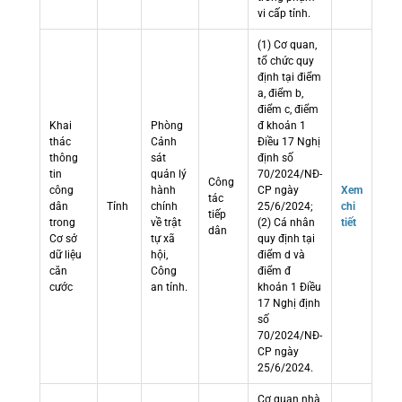
vi cấp tỉnh.
(1) Cơ quan,
tổ chức quy
định tại điểm
a, điểm b,
điểm c, điểm
Khai
Phòng
đ khoản 1
thác
Cảnh
Điều 17 Nghị
thông
sát
định số
tin
quản lý
70/2024/NĐ-
Công
công
hành
CP ngày
Xem
tác
dân
Tỉnh
chính
25/6/2024;
chi
tiếp
trong
về trật
(2) Cá nhân
tiết
dân
Cơ sở
tự xã
quy định tại
dữ liệu
hội,
điểm d và
căn
Công
điểm đ
cước
an tỉnh.
khoản 1 Điều
17 Nghị định
số
70/2024/NĐ-
CP ngày
25/6/2024.
Cơ quan nhà