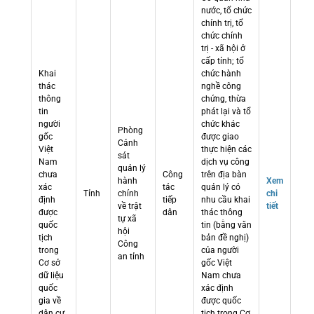
nước, tổ chức
chính trị, tổ
chức chính
trị - xã hội ở
cấp tỉnh; tổ
Khai
chức hành
thác
nghề công
thông
chứng, thừa
tin
phát lại và tổ
người
chức khác
Phòng
gốc
được giao
Cảnh
Việt
thực hiện các
sát
Nam
dịch vụ công
quản lý
chưa
Công
trên địa bàn
hành
Xem
xác
tác
quản lý có
Tỉnh
chính
chi
định
tiếp
nhu cầu khai
về trật
tiết
được
dân
thác thông
tự xã
quốc
tin (bằng văn
hội
tịch
bản đề nghị)
Công
trong
của người
an tỉnh
Cơ sở
gốc Việt
dữ liệu
Nam chưa
quốc
xác định
gia về
được quốc
dân cư
tịch trong Cơ