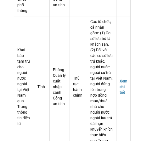
phổ
an tỉnh
thông
Các tổ chức,
cá nhân
gồm: (1) Cơ
sở lưu trú là
khách sạn,
Khai
(2) Đối với
báo
các cơ sở lưu
tạm trú
trú khác;
cho
người nước
Phòng
người
ngoài cư trú
Quản lý
nước
Thủ
tại Việt Nam;
xuất
Xem
ngoài
tục
người đứng
Tỉnh
nhập
chi
tại Việt
hành
tên trong
cảnh
tiết
Nam
chính
hợp đồng
Công
qua
mua/thuê
an tỉnh
Trang
nhà cho
thông
người nước
tin điện
ngoài lưu trú
tử
dài hạn
khuyến khích
thực hiện
qua Trang