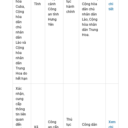
hòa
tục
Tỉnh
cảnh
Cộng hòa
chi
Cuba,
hành
Công
dân chủ
tiết
Cộng
chính
an tỉnh
nhân dân
hòa
Hưng
Lào, Cộng
dân
Yên
hòa nhân
chủ
dân Trung
nhân
Hoa.
dân
Lào và
Cộng
hòa
nhân
dân
Trung
Hoa do
hết hạn
Xác
nhận,
cung
cấp
thông
tin liên
quan
Thủ
Công
Xem
đến
tục
Công dân
Xã
an cấp
chi