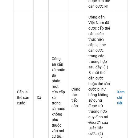
được cấp thẻ
căn cước kh
Công dân
Việt Nam đã
được cấp thẻ
căn cước
thực hiện
cấp lại thẻ
căn cước
trong các
Công
trường hợp
an cấp
sau đây: (1)
xã hoặc
Bị mất thẻ
Bộ
căn cước
phận
hoặc thẻ căn
một
Công
cước bị hư
Cấp lại
cửa cấp
Xem
tác
hỏng không
thẻ căn
Xã
xã
chi
tiếp
sử dụng
cước
trong
tiết
dân
được, trừ
cả nước
trường hợp
không
quy định tại
phụ
Điều 21 của
thuộc
Luật Căn
vào nơi
cước. (2)
cư trú.