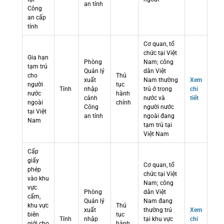
an tỉnh
Công
an cấp
tỉnh
Cơ quan, tổ
chức tại Việt
Gia hạn
Phòng
Nam; công
tạm trú
Quản lý
dân Việt
cho
Thủ
xuất
Nam thường
Xem
người
tục
Tỉnh
nhập
trú ở trong
chi
nước
hành
cảnh
nước và
tiết
ngoài
chính
Công
người nước
tại Việt
an tỉnh
ngoài đang
Nam
tạm trú tại
Việt Nam
Cấp
giấy
Cơ quan, tổ
phép
chức tại Việt
vào khu
Nam; công
vực
Phòng
dân Việt
cấm,
Quản lý
Nam đang
khu vực
Thủ
xuất
thường trú
Xem
biên
tục
Tỉnh
nhập
tại khu vực
chi
giới cho
hành