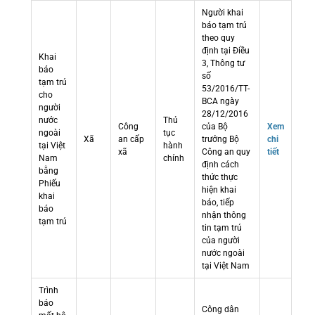
Người khai
báo tạm trú
theo quy
định tại Điều
Khai
3, Thông tư
báo
số
tạm trú
53/2016/TT-
cho
BCA ngày
người
28/12/2016
nước
Thủ
Công
của Bộ
Xem
ngoài
tục
Xã
an cấp
trưởng Bộ
chi
tại Việt
hành
xã
Công an quy
tiết
Nam
chính
định cách
bằng
thức thực
Phiếu
hiện khai
khai
báo, tiếp
báo
nhận thông
tạm trú
tin tạm trú
của người
nước ngoài
tại Việt Nam
Trình
báo
Công dân