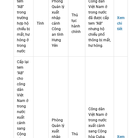
tem
Phòng
Công dân
“AB”
Quản lý
Việt Nam ở
trong
xuất
trong nước
Thủ
trường
nhập
đã được cấp
Xem
tục
hợp hộ
Tỉnh
cảnh
tem “AB”
chi
hành
chiếu bị
Công
nhưng hộ
tiết
chính
mất, hư
an tỉnh
chiếu phổ
hỏng ở
Hưng
thông bị mất,
trong
Yên
hư hỏng.
nước
Cấp lại
tem
“AB”
cho
công
dân
Việt
Nam ở
trong
Công dân
nước
Việt Nam ở
xuất
Phòng
trong nước
cảnh
Quản lý
xuất cảnh
sang
xuất
sang Cộng
Cộng
Thủ
nhập
hòa Cuba,
Xem