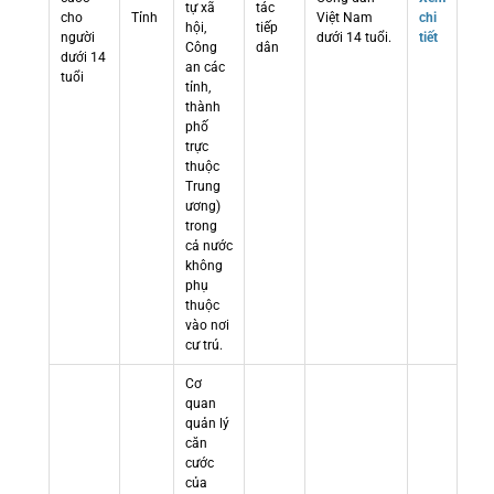
tự xã
tác
cho
Tỉnh
Việt Nam
chi
hội,
tiếp
người
dưới 14 tuổi.
tiết
Công
dân
dưới 14
an các
tuổi
tỉnh,
thành
phố
trực
thuộc
Trung
ương)
trong
cả nước
không
phụ
thuộc
vào nơi
cư trú.
Cơ
quan
quản lý
căn
cước
của