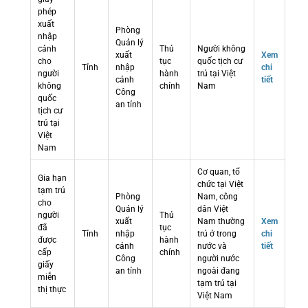
phép
xuất
Phòng
nhập
Quản lý
cảnh
Thủ
Người không
xuất
Xem
cho
tục
quốc tịch cư
Tỉnh
nhập
chi
người
hành
trú tại Việt
cảnh
tiết
không
chính
Nam
Công
quốc
an tỉnh
tịch cư
trú tại
Việt
Nam
Cơ quan, tổ
Gia hạn
chức tại Việt
tạm trú
Phòng
Nam, công
cho
Quản lý
dân Việt
người
Thủ
xuất
Nam thường
Xem
đã
tục
Tỉnh
nhập
trú ở trong
chi
được
hành
cảnh
nước và
tiết
cấp
chính
Công
người nước
giấy
an tỉnh
ngoài đang
miễn
tạm trú tại
thị thực
Việt Nam