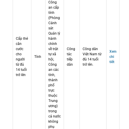
Công
an cấp
tỉnh
(Phòng
Cảnh
sát
Quản lý
Cấp thẻ
hành
căn
chính
cước
về trật
Công
Công dân
Xem
cho
tự xã
tác
Việt Nam từ
Tỉnh
chi
người
hội,
tiếp
đủ 14 tuổi
tiết
từ đủ
Công
dân
trở lên.
14 tuổi
an các
trở lên
tỉnh,
thành
phố
trực
thuộc
Trung
ương)
trong
cả nước
không
phụ