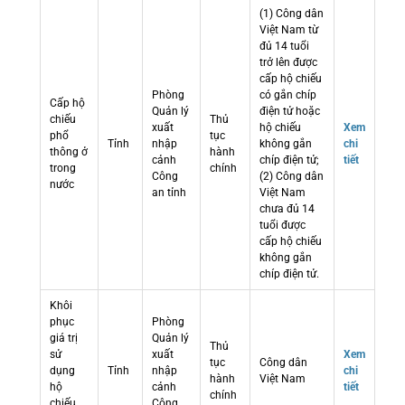
(1) Công dân
Việt Nam từ
đủ 14 tuổi
trở lên được
cấp hộ chiếu
Phòng
có gắn chíp
Cấp hộ
Quản lý
điện tử hoặc
chiếu
Thủ
xuất
hộ chiếu
Xem
phổ
tục
Tỉnh
nhập
không gắn
chi
thông ở
hành
cảnh
chíp điện tử;
tiết
trong
chính
Công
(2) Công dân
nước
an tỉnh
Việt Nam
chưa đủ 14
tuổi được
cấp hộ chiếu
không gắn
chíp điện tử.
Khôi
phục
Phòng
giá trị
Quản lý
Thủ
sử
xuất
Xem
tục
Công dân
dụng
Tỉnh
nhập
chi
hành
Việt Nam
hộ
cảnh
tiết
chính
chiếu
Công