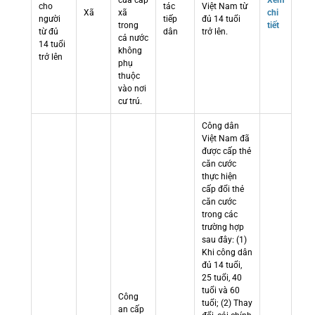
cửa cấp
Xem
cho
tác
Việt Nam từ
Xã
xã
chi
người
tiếp
đủ 14 tuổi
trong
tiết
từ đủ
dân
trở lên.
cả nước
14 tuổi
không
trở lên
phụ
thuộc
vào nơi
cư trú.
Công dân
Việt Nam đã
được cấp thẻ
căn cước
thực hiện
cấp đổi thẻ
căn cước
trong các
trường hợp
sau đây: (1)
Khi công dân
đủ 14 tuổi,
25 tuổi, 40
tuổi và 60
Công
tuổi; (2) Thay
an cấp