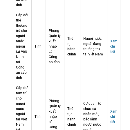
tỉnh
Cấp đổi
thẻ
thường
trú cho
Phòng
người
Quản lý
Thủ
Người nước
nước
xuất
Xem
tục
ngoài đang
ngoài
Tỉnh
nhập
chi
hành
thường trú
tại Việt
cảnh
tiết
chính
tại Việt Nam
Nam
Công
tại
an tỉnh
Công
an cấp
tỉnh
Cấp thẻ
tạm trú
cho
Phòng
người
Cơ quan, tổ
Quản lý
nước
Thủ
chức, cá
xuất
Xem
ngoài
tục
nhân mời,
Tỉnh
nhập
chi
tại Việt
hành
bảo lãnh
cảnh
tiết
Nam
chính
người nước
Công
tại
ngoài